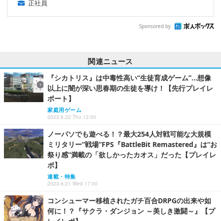
正社員
Sponsored by
関連ニュース
『シカトリス』は中毒性高い“生徒育成ゲーム”…想像
以上に闇が深い思春期の生徒を導け！【先行プレイレ
ポート】
家庭用ゲーム
2023.6.22 Thu 12:00
ノーパソでも遊べる！？最大254人対戦可能な大規模
ミリタリー“戦場”FPS『BattleBit Remastered』は“お
祭り感”満載の「欲しかったカオス」だった【プレイレ
ポ】
連載・特集
2023.6.21 Wed 17:00
コンシューマー移植されたガチ百合DRPGの出来や如
何に！？『サクラ・ダンジョン ～美しき激闘～』【プ