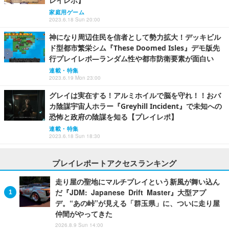
レイレポ】
家庭用ゲーム
2023.6.18 Sun 20:00
神になり周辺住民を信者として勢力拡大！デッキビル
ド型都市繁栄シム『These Doomed Isles』デモ版先
行プレイレポ―ランダム性や都市防衛要素が面白い
連載・特集
2023.6.19 Mon 23:00
グレイは実在する！アルミホイルで脳を守れ！！おバ
カ陰謀宇宙人ホラー『Greyhill Incident』で未知への
恐怖と政府の陰謀を知る【プレイレポ】
連載・特集
2023.6.18 Sun 18:30
プレイレポートアクセスランキング
走り屋の聖地にマルチプレイという新風が舞い込ん
だ『JDM: Japanese Drift Master』大型アプ
デ。“あの峠”が見える「群玉県」に、ついに走り屋
仲間がやってきた
2026.8.9 Sun 14:00