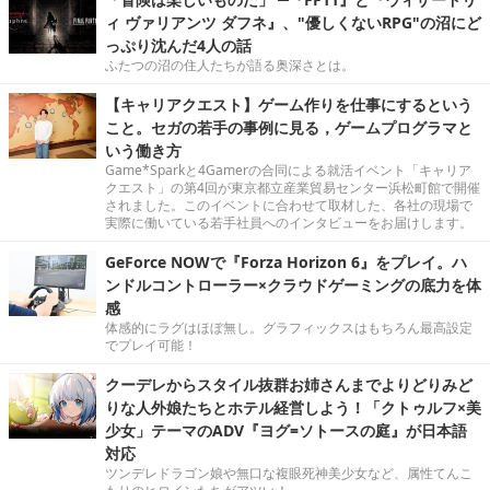
ィ ヴァリアンツ ダフネ』、"優しくないRPG"の沼にど
っぷり沈んだ4人の話
ふたつの沼の住人たちが語る奥深さとは。
【キャリアクエスト】ゲーム作りを仕事にするという
こと。セガの若手の事例に見る，ゲームプログラマと
いう働き方
Game*Sparkと4Gamerの合同による就活イベント「キャリア
クエスト」の第4回が東京都立産業貿易センター浜松町館で開催
されました。このイベントに合わせて取材した、各社の現場で
実際に働いている若手社員へのインタビューをお届けします。
GeForce NOWで『Forza Horizon 6』をプレイ。ハ
ンドルコントローラー×クラウドゲーミングの底力を体
感
体感的にラグはほぼ無し。グラフィックスはもちろん最高設定
でプレイ可能！
クーデレからスタイル抜群お姉さんまでよりどりみど
りな人外娘たちとホテル経営しよう！「クトゥルフ×美
少女」テーマのADV『ヨグ=ソトースの庭』が日本語
対応
ツンデレドラゴン娘や無口な複眼死神美少女など、属性てんこ