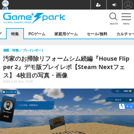
search
menu
グ
特集
PCゲーム
家庭用ゲーム
セール/無料
カルチャ
連載・特集
プレイレポート
汚家のお掃除リフォームシム続編『House Flip
per 2』デモ版プレイレポ【Steam Nextフェ
ス】 4枚目の写真・画像
2023.6.25 Sun 15:30