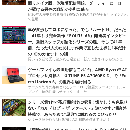
面リメイク版、体験版配信開始。ダーティーヒーロー
が駆ける異色の戦記が令和に蘇る
約30年の歴史を誇る海外SRPGの不朽の名作が全面リメイクされ
て登場！
車が変形してロボになった、でも『ルート16』だった
―41年ぶり完全新作『ROUTE16R』開発者インタビュ
ー。新旧スタッフが語るシリーズの魂。そして41年
前、たった1人のために手作業で直した世界に1本だけ
の“幻のカセット”の話
長い時を経て受け継がれる過去と、新たに生まれるものとは。
ゲームプレイも録画配信もこれ1台。AMD Ryzen™ AI
プロセッサ搭載の「G TUNE P5-A7G60BK-D」で『Fo
rza Horizon 6』の世界を駆け回る
ゲーム＆制作の拠点となるノートPCで話題のレースタイトルを
プレイ。放熱性能もチェックしました！
シリーズ第1作が現行機向けに復活！懐かしくも色褪せ
ない『カルドセプト ザ ファースト』遊びやすい機能も
搭載で、あらためて“原典”に触れるのにぴったり
シリーズ第1作が現行機向けの新機能を備えて復活！
「冒険は楽しいものだ」 ─『FF11』と『ウィザードリ