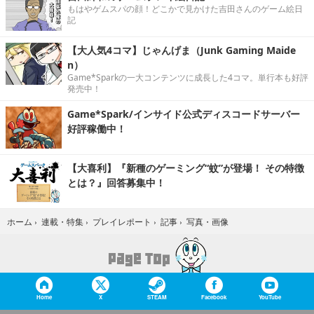
もはやゲムスパの顔！どこかで見かけた吉田さんのゲーム絵日
記
【大人気4コマ】じゃんげま（Junk Gaming Maide
n）
Game*Sparkの一大コンテンツに成長した4コマ。単行本も好評
発売中！
Game*Spark/インサイド公式ディスコードサーバー
好評稼働中！
【大喜利】『新種のゲーミング“蚊”が登場！ その特徴
とは？』回答募集中！
写真・画像
ホーム
›
連載・特集
›
プレイレポート
›
記事
›
Home
X
STEAM
Facebook
YouTube