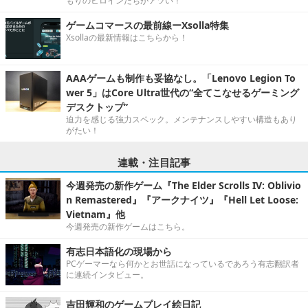
もりのヒロインたちがアツい！
ゲームコマースの最前線ーXsolla特集
Xsollaの最新情報はこちらから！
AAAゲームも制作も妥協なし。「Lenovo Legion To
wer 5」はCore Ultra世代の“全てこなせるゲーミング
デスクトップ”
迫力を感じる強力スペック。メンテナンスしやすい構造もあり
がたい！
連載・注目記事
今週発売の新作ゲーム『The Elder Scrolls IV: Oblivio
n Remastered』『アークナイツ』『Hell Let Loose:
Vietnam』他
今週発売の新作ゲームはこちら。
有志日本語化の現場から
PCゲーマーなら何かとお世話になっているであろう有志翻訳者
に連続インタビュー。
吉田輝和のゲームプレイ絵日記