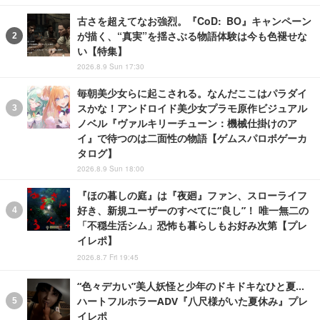
古さを超えてなお強烈。『CoD: BO』キャンペーン
が描く、“真実”を揺さぶる物語体験は今も色褪せな
い【特集】
2026.8.9 Sun 17:30
毎朝美少女らに起こされる。なんだここはパラダイ
スかな！アンドロイド美少女プラモ原作ビジュアル
ノベル『ヴァルキリーチューン：機械仕掛けのア
イ』で待つのは二面性の物語【ゲムスパロボゲーカ
タログ】
2026.8.9 Sun 18:00
『ほの暮しの庭』は『夜廻』ファン、スローライフ
好き、新規ユーザーのすべてに“良し”！ 唯一無二の
「不穏生活シム」恐怖も暮らしもお好み次第【プレ
イレポ】
2026.8.7 Fri 19:45
“色々デカい”美人妖怪と少年のドキドキなひと夏…
ハートフルホラーADV『八尺様がいた夏休み』プレ
イレポ