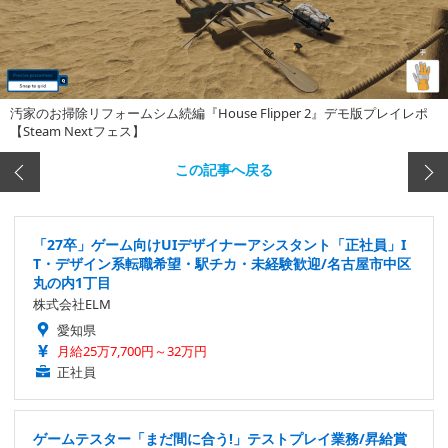
汚家のお掃除リフォームシム続編『House Flipper 2』デモ版プレイレポ
【Steam Nextフェス】
この記事へ戻る
「27卒」ゲーム向けUIデザイナーアシスタント「正社員」I
T・デザイン系転職希望・駅チカ・未経験歓迎/名古屋市中区
丸の内1丁目
株式会社ELM
愛知県
月給25万7,700円～32万円
正社員
ゲームテスター「まだ間に合う!」テストプレイ業務/昇給賞