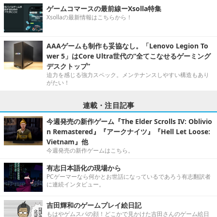
ゲームコマースの最前線ーXsolla特集
Xsollaの最新情報はこちらから！
AAAゲームも制作も妥協なし。「Lenovo Legion To
wer 5」はCore Ultra世代の“全てこなせるゲーミング
デスクトップ”
迫力を感じる強力スペック。メンテナンスしやすい構造もあり
がたい！
連載・注目記事
今週発売の新作ゲーム『The Elder Scrolls IV: Oblivio
n Remastered』『アークナイツ』『Hell Let Loose:
Vietnam』他
今週発売の新作ゲームはこちら。
有志日本語化の現場から
PCゲーマーなら何かとお世話になっているであろう有志翻訳者
に連続インタビュー。
吉田輝和のゲームプレイ絵日記
もはやゲムスパの顔！どこかで見かけた吉田さんのゲーム絵日