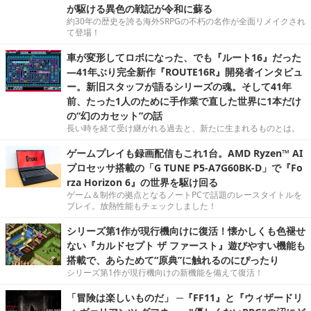
が駆ける異色の戦記が令和に蘇る
約30年の歴史を誇る海外SRPGの不朽の名作が全面リメイクされ
て登場！
車が変形してロボになった、でも『ルート16』だった
―41年ぶり完全新作『ROUTE16R』開発者インタビュ
ー。新旧スタッフが語るシリーズの魂。そして41年
前、たった1人のために手作業で直した世界に1本だけ
の“幻のカセット”の話
長い時を経て受け継がれる過去と、新たに生まれるものとは。
ゲームプレイも録画配信もこれ1台。AMD Ryzen™ AI
プロセッサ搭載の「G TUNE P5-A7G60BK-D」で『Fo
rza Horizon 6』の世界を駆け回る
ゲーム＆制作の拠点となるノートPCで話題のレースタイトルを
プレイ。放熱性能もチェックしました！
シリーズ第1作が現行機向けに復活！懐かしくも色褪せ
ない『カルドセプト ザ ファースト』遊びやすい機能も
搭載で、あらためて“原典”に触れるのにぴったり
シリーズ第1作が現行機向けの新機能を備えて復活！
「冒険は楽しいものだ」 ─『FF11』と『ウィザードリ