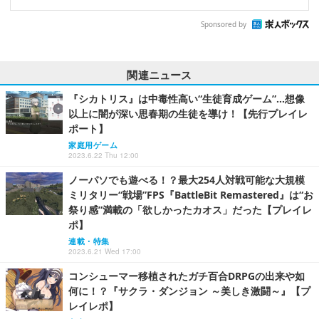
Sponsored by
関連ニュース
『シカトリス』は中毒性高い“生徒育成ゲーム”…想像
以上に闇が深い思春期の生徒を導け！【先行プレイレ
ポート】
家庭用ゲーム
2023.6.22 Thu 12:00
ノーパソでも遊べる！？最大254人対戦可能な大規模
ミリタリー“戦場”FPS『BattleBit Remastered』は“お
祭り感”満載の「欲しかったカオス」だった【プレイレ
ポ】
連載・特集
2023.6.21 Wed 17:00
コンシューマー移植されたガチ百合DRPGの出来や如
何に！？『サクラ・ダンジョン ～美しき激闘～』【プ
レイレポ】