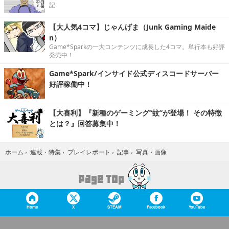
記
【大人気4コマ】じゃんげま（Junk Gaming Maide
n）
Game*Sparkの一大コンテンツに成長した4コマ。単行本も好評
発売中！
Game*Spark/インサイド公式ディスコードサーバー
好評稼働中！
【大喜利】『新種のゲーミング“蚊”が登場！ その特徴
とは？』回答募集中！
写真・画像
ホーム
›
連載・特集
›
プレイレポート
›
記事
›
Home
X
STEAM
Facebook
YouTube