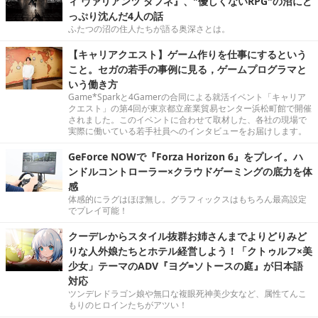
ィ ヴァリアンツ ダフネ』、"優しくないRPG"の沼にど
っぷり沈んだ4人の話
ふたつの沼の住人たちが語る奥深さとは。
【キャリアクエスト】ゲーム作りを仕事にするという
こと。セガの若手の事例に見る，ゲームプログラマと
いう働き方
Game*Sparkと4Gamerの合同による就活イベント「キャリア
クエスト」の第4回が東京都立産業貿易センター浜松町館で開催
されました。このイベントに合わせて取材した、各社の現場で
実際に働いている若手社員へのインタビューをお届けします。
GeForce NOWで『Forza Horizon 6』をプレイ。ハ
ンドルコントローラー×クラウドゲーミングの底力を体
感
体感的にラグはほぼ無し。グラフィックスはもちろん最高設定
でプレイ可能！
クーデレからスタイル抜群お姉さんまでよりどりみど
りな人外娘たちとホテル経営しよう！「クトゥルフ×美
少女」テーマのADV『ヨグ=ソトースの庭』が日本語
対応
ツンデレドラゴン娘や無口な複眼死神美少女など、属性てんこ
もりのヒロインたちがアツい！