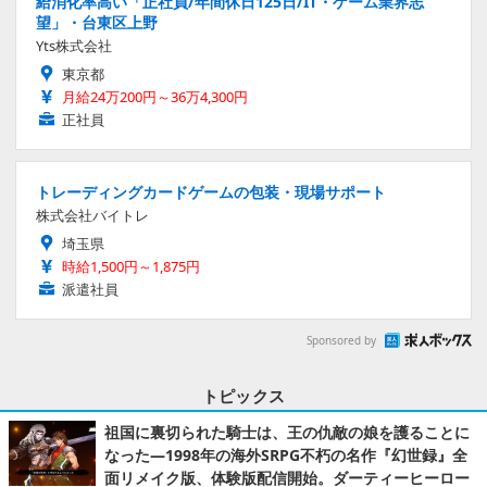
給消化率高い「正社員/年間休日125日/IT・ゲーム業界志
望」・台東区上野
Yts株式会社
東京都
月給24万200円～36万4,300円
正社員
トレーディングカードゲームの包装・現場サポート
株式会社バイトレ
埼玉県
時給1,500円～1,875円
派遣社員
Sponsored by
トピックス
祖国に裏切られた騎士は、王の仇敵の娘を護ることに
なった―1998年の海外SRPG不朽の名作『幻世録』全
面リメイク版、体験版配信開始。ダーティーヒーロー