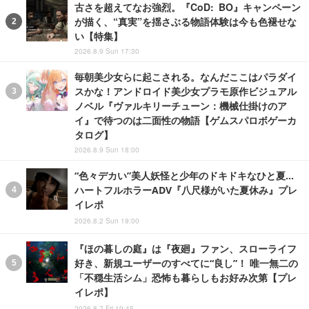
古さを超えてなお強烈。『CoD: BO』キャンペーン
が描く、“真実”を揺さぶる物語体験は今も色褪せな
い【特集】
2026.8.9 Sun 17:30
毎朝美少女らに起こされる。なんだここはパラダイ
スかな！アンドロイド美少女プラモ原作ビジュアル
ノベル『ヴァルキリーチューン：機械仕掛けのア
イ』で待つのは二面性の物語【ゲムスパロボゲーカ
タログ】
2026.8.9 Sun 18:00
“色々デカい”美人妖怪と少年のドキドキなひと夏…
ハートフルホラーADV『八尺様がいた夏休み』プレ
イレポ
2026.8.2 Sun 19:00
『ほの暮しの庭』は『夜廻』ファン、スローライフ
好き、新規ユーザーのすべてに“良し”！ 唯一無二の
「不穏生活シム」恐怖も暮らしもお好み次第【プレ
イレポ】
2026.8.7 Fri 19:45