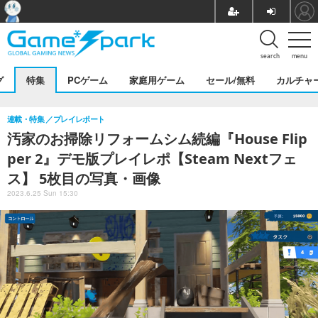
search
menu
グ
特集
PCゲーム
家庭用ゲーム
セール/無料
カルチャ
連載・特集
プレイレポート
汚家のお掃除リフォームシム続編『House Flip
per 2』デモ版プレイレポ【Steam Nextフェ
ス】 5枚目の写真・画像
2023.6.25 Sun 15:30