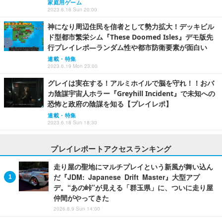
家庭用ゲーム
2023.6.18 Sun 20:00
神になり周辺住民を信者として勢力拡大！デッキビル
ド型都市繁栄シム『These Doomed Isles』デモ版先
行プレイレポ―ランダム性や都市防衛要素が面白い
連載・特集
2023.6.19 Mon 23:00
グレイは実在する！アルミホイルで脳を守れ！！おバ
カ陰謀宇宙人ホラー『Greyhill Incident』で未知への
恐怖と政府の陰謀を知る【プレイレポ】
連載・特集
2023.6.18 Sun 18:30
プレイレポートアクセスランキング
走り屋の聖地にマルチプレイという新風が舞い込ん
だ『JDM: Japanese Drift Master』大型アプ
デ。“あの峠”が見える「群玉県」に、ついに走り屋
仲間がやってきた
2026.8.9 Sun 14:00