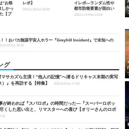
』は“お祭
レポ】
イレポ―ランダム性や
欲しかっ
都市防衛要素が面白い
2023.6.18 Sun 20:00
た【プ
2023.6.19 Mon 23:00
バカ陰謀宇宙人ホラー『Greyhill Incident』で未知への
23.6.18 Sun 18:30
ング
マサカズら主演！“他人の記憶”へ潜るドリキャス末期の実写
エス）』を再訪する【特集】
2026.8.9 Sun 17:00
仕事が終われば『スパロボ』の時間だった―『スーパーロボッ
び尽くした思い出と、リマスターへの喜び【オリーさんのロボ
7:15