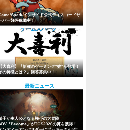
Game*Spark/インサイド公式ディスコードサ
ーバー好評稼働中！
【大喜利】『新種のゲーミング“蚊”が登場！
その特徴とは？』回答募集中！
最新ニュース
精子が主人公となる極小の大冒険
ADV『Become』がTGS2026の賞を獲得！
インディーアンバサダーにポッキーさん5年