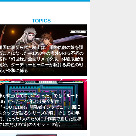
TOPICS
祖国に裏切られた騎士は、王の仇敵の娘を護
ることになった―1998年の海外SRPG不朽の
名作『幻世録』全面リメイク版、体験版配信
開始。ダーティーヒーローが駆ける異色の戦
記が令和に蘇る
車が変形してロボになった、でも『ルート
16』だった―41年ぶり完全新作
『ROUTE16R』開発者インタビュー。新旧
スタッフが語るシリーズの魂。そして41年
前、たった1人のために手作業で直した世界
に1本だけの“幻のカセット”の話