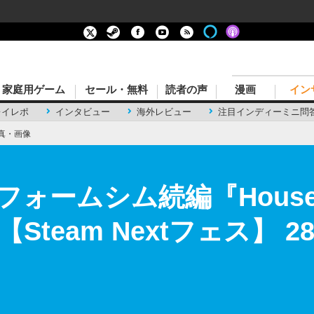
家庭用ゲーム
セール・無料
読者の声
漫画
イン
レイレポ
インタビュー
海外レビュー
注目インディーミニ問
真・画像
ームシム続編『House Fl
Steam Nextフェス】 