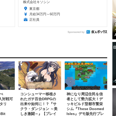
株式会社キソシン
東京都
月給34万円～60万円
正社員
Sponsored by
べ
コンシューマー移植さ
神になり周辺住民を信
人対戦可
れたガチ百合DRPGの
者として勢力拡大！デ
タリ
出来や如何に！？『サ
ッキビルド型都市繁栄
クラ・ダンジョン ～美
シム『These Doomed
Bit
しき激闘～』【プレイ
Isles』デモ版先行プレ