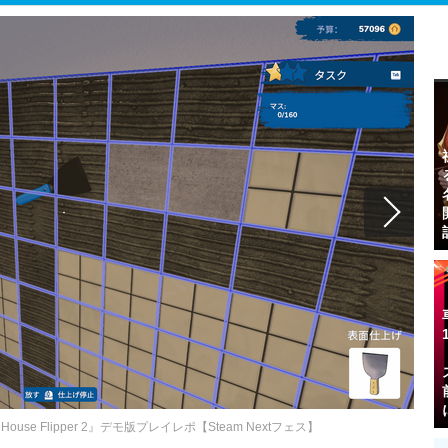
e Flipper 2』デモ版プレイレポ【Steam Nextフェス】