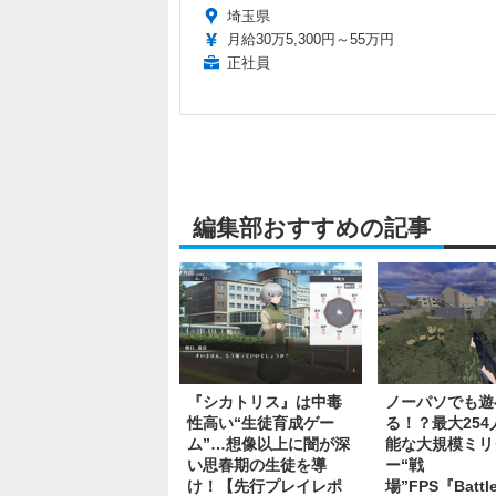
埼玉県
月給30万5,300円～55万円
正社員
編集部おすすめの記事
『シカトリス』は中毒
ノーパソでも遊
性高い“生徒育成ゲー
る！？最大254
ム”…想像以上に闇が深
能な大規模ミリ
い思春期の生徒を導
ー“戦
け！【先行プレイレポ
場”FPS『Battle