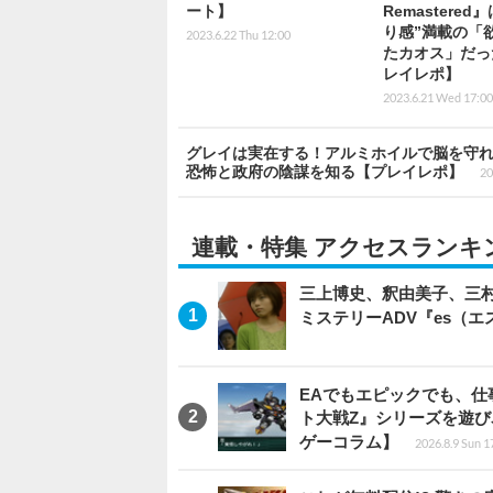
ート】
Remastered
り感”満載の「
2023.6.22 Thu 12:00
たカオス」だっ
レイレポ】
2023.6.21 Wed 17:00
グレイは実在する！アルミホイルで脳を守れ！！お
恐怖と政府の陰謀を知る【プレイレポ】
20
連載・特集 アクセスランキ
三上博史、釈由美子、三村
ミステリーADV『es（
EAでもエピックでも、
ト大戦Z』シリーズを遊
ゲーコラム】
2026.8.9 Sun 1