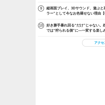
縦画面プレイ、3Dサウンド、遊ぶと
ラー”として今なお色褪せない理由【
好き勝手暴れ回る“だけ”じゃない。残
では“狩られる側”に―一変する楽し
アクセ