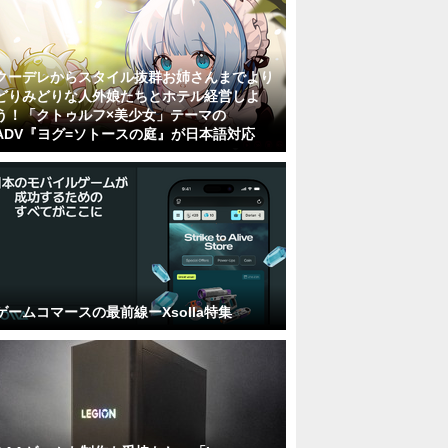
クーデレからスタイル抜群お姉さんまでより
どりみどりな人外娘たちとホテル経営しよ
う！「クトゥルフ×美少女」テーマの
ADV『ヨグ=ソトースの庭』が日本語対応
ゲームコマースの最前線ーXsolla特集