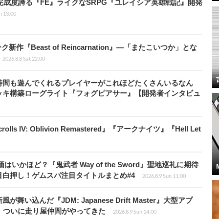
の完成度誇る『FE』ライクなSRPG『ユレイシア英雄戦記』開発
n 13:00
新作『Beast of Reincarnation』―「またこいつか」とな
2026.8.8 Sat 22:00
時間も遊んでくれるプレイヤーがこれほどたくさんいるなん
ッキ構築ローグライト『フォグピアサー』【開発者インタビュ
ls IV: Oblivion Remastered』『アークナイツ』『Hell Let
かほど？『鬼武者 Way of the Sword』聖地巡礼に期待
白押し！ゲムスパ注目タイトルまとめ#4
2026.8.9 Sun 11:00
込んだ『JDM: Japanese Drift Master』大型アプ
、ついに走り屋仲間がやってきた
2026.8.9 Sun 14:00