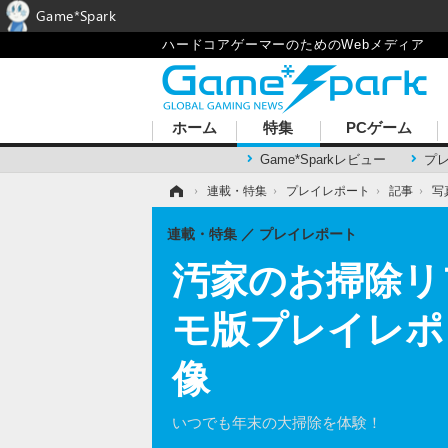
Game*Spark
ハードコアゲーマーのためのWebメディア
ホーム
特集
PCゲーム
Game*Sparkレビュー
プ
ホーム
›
連載・特集
›
プレイレポート
›
記事
›
写
連載・特集
プレイレポート
汚家のお掃除リフォ
モ版プレイレポ【
像
いつでも年末の大掃除を体験！