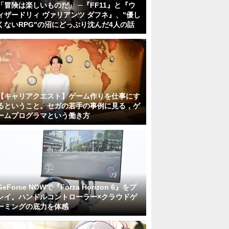
「冒険は楽しいものだ」 ─『FF11』と『ウ
ィザードリィ ヴァリアンツ ダフネ』、"優し
くないRPG"の沼にどっぷり沈んだ4人の話
【キャリアクエスト】ゲーム作りを仕事にす
るということ。セガの若手の事例に見る，ゲ
ームプログラマという働き方
GeForce NOWで『Forza Horizon 6』をプ
レイ。ハンドルコントローラー×クラウドゲ
ーミングの底力を体感