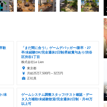
卒歓
「まだ間に合う!」ゲームデバッガー/新卒・27
卒/未経験OK/完全週休2日制/昇給賞与あり/渋谷
区渋谷1丁目
株式会社Le Lien
東京都
月給25万7,500円～32万円
正社員
ト/未
ゲームシステム調整スタッフ/テスト確認・デー
タ入力補助/未経験歓迎/完全週休2日制・月40万
以上可