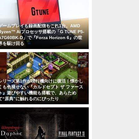
ゲームプレイも録画配信もこれ1台。AMD
Ryzen™ AIプロセッサ搭載の「G TUNE P5-
A7G60BK-D」で『Forza Horizon 6』の世
界を駆け回る
シリーズ第1作が現行機向けに復活！懐かし
くも色褪せない『カルドセプト ザ ファース
ト』遊びやすい機能も搭載で、あらため
て“原典”に触れるのにぴったり