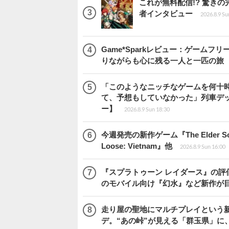
これが無料配信!? 驚き
者インタビュー
2026.8.9 Su
Game*Sparkレビュー：ゲームフリーク
りながらも心に残る一人と一匹の旅
「このようなニッチなゲームを何十
て、予想もしていなかった」列車デ
ー】
2026.8.9 Sun 18:30
今週発売の新作ゲーム『The Elder Scrol
Loose: Vietnam』他
2026.8.9 Sun 16:00
『スプラトゥーン レイダース』の評価はい
のモバイル向け『幻水』など新作が目
走り屋の聖地にマルチプレイという新風が舞い
デ。“あの峠”が見える「群玉県」に