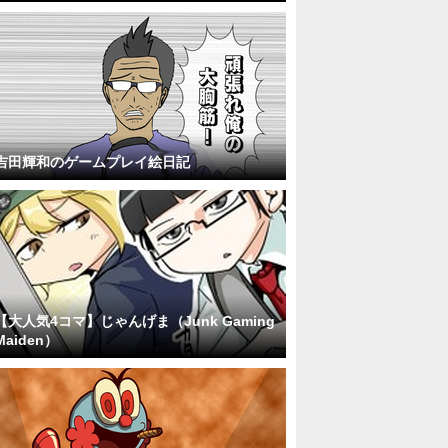
吉田輝和のゲームプレイ絵日記
【大人気4コマ】じゃんげま（Junk Gaming
Maiden）