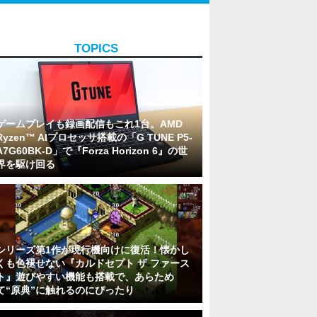
TOPICS
ゲームプレイも録画配信もこれ1台。AMD
Ryzen™ AIプロセッサ搭載の「G TUNE P5-
A7G60BK-D」で『Forza Horizon 6』の世
界を駆け回る
シリーズ第1作が現行機向けに復活！懐かし
くも色褪せない『カルドセプト ザ ファース
ト』遊びやすい機能も搭載で、あらため
て“原典”に触れるのにぴったり