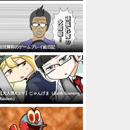
吉田輝和のゲームプレイ絵日記
【大人気4コマ】じゃんげま（Junk Gaming
Maiden）