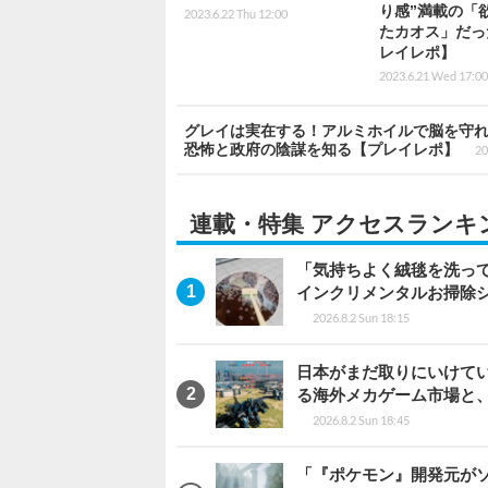
り感”満載の「
2023.6.22 Thu 12:00
たカオス」だっ
レイレポ】
2023.6.21 Wed 17:00
グレイは実在する！アルミホイルで脳を守れ！！お
恐怖と政府の陰謀を知る【プレイレポ】
20
連載・特集 アクセスランキ
「気持ちよく絨毯を洗っ
インクリメンタルお掃除
2026.8.2 Sun 18:15
日本がまだ取りにいけていな
る海外メカゲーム市場と
2026.8.2 Sun 18:45
「『ポケモン』開発元がソ