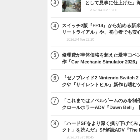
として見事に仕上げた」海外レビ
2026.8.4 Tue 15:00
スイッチ2版『FF14』から始める新
リートライアル」や、初心者でも安
2026.8.4 Tue 22:20
修理費が車体価格を超えた愛車コペ
作『Car Mechanic Simulator 202
『ゼノブレイド2 Nintendo Swit
クや『サイレントヒル』新作も嗜むゲ
「これまではノベルゲームのみを制
クロールホラーADV『Dawn Bel
「ハードSFをより深く掘り下げて
クト」を読んだ」SF解読ADV『The Me
2026.8.1 Sat 18:45