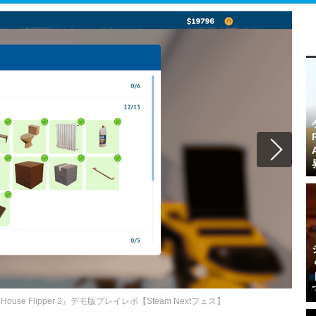
e Flipper 2』デモ版プレイレポ【Steam Nextフェス】