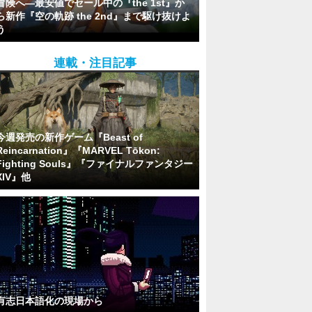
冒険へ―最安値でセール中の『the 1st』か
ら新作『空の軌跡 the 2nd』まで駆け抜けよ
う
連載・注目記事
今週発売の新作ゲーム『Beast of
Reincarnation』『MARVEL Tōkon:
Fighting Souls』『ファイナルファンタジー
XIV』他
有志日本語化の現場から