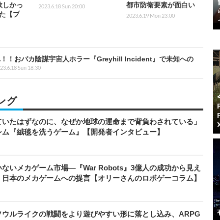
欲しかっ
都市防衛要素が面白い
2023.6.18 Sun 20:00
た【プ
2023.6.19 Mon 23:00
バカ陰謀宇宙人ホラー『Greyhill Incident』で未知への
23.6.18 Sun 18:30
ング
ていたはずなのに、なぜか地球の運命まで背負わされている」
シム『絨毯を洗うゲーム』【開発者インタビュー】
いメカゲーム市場―『War Robots』3億人の成功から見え
、日本のメカゲームへの提言【オリーさんのロボゲーコラム】
ウルライクの戦闘をより遊びやすい形に落とし込み、ARPG