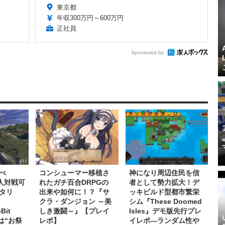
東京都
年収300万円～600万円
正社員
Sponsored by
べ
コンシューマー移植さ
神になり周辺住民を信
人対戦可
れたガチ百合DRPGの
者として勢力拡大！デ
タリ
出来や如何に！？『サ
ッキビルド型都市繁栄
クラ・ダンジョン ～美
シム『These Doomed
Bit
しき激闘～』【プレイ
Isles』デモ版先行プレ
』は“お祭
レポ】
イレポ―ランダム性や