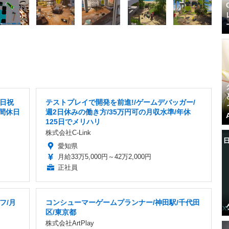
土日祝
テストプレイで開発を前進!/ゲームデバッガー/
間休日
週2日休みの働き方/35万円可の月収水準/年休
125日でメリハリ
株式会社C-Link
愛知県
月給33万5,000円～42万2,000円
正社員
フ/月
コンシューマーゲームプランナー/神田駅/千代田
区/東京都
株式会社ArtPlay