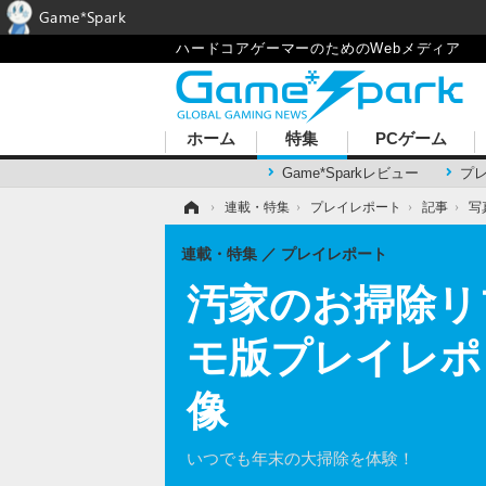
Game*Spark
ハードコアゲーマーのためのWebメディア
ホーム
特集
PCゲーム
Game*Sparkレビュー
プ
ホーム
›
連載・特集
›
プレイレポート
›
記事
›
写
連載・特集
プレイレポート
汚家のお掃除リフォ
モ版プレイレポ【
像
いつでも年末の大掃除を体験！