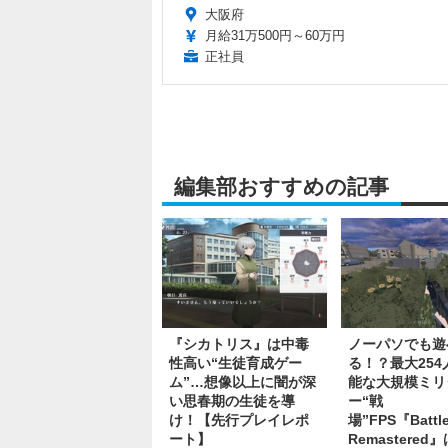
大阪府
月給31万500円～60万円
正社員
編集部おすすめの記事
『シカトリス』は中毒
ノーパソでも遊
性高い“生徒育成ゲー
る！？最大254
ム”…想像以上に闇が深
能な大規模ミリ
い思春期の生徒を導
ー“戦
け！【先行プレイレポ
場”FPS『Battle
ート】
Remastered