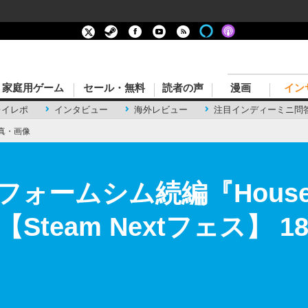
家庭用ゲーム
セール・無料
読者の声
漫画
イン
レイレポ
インタビュー
海外レビュー
注目インディーミニ問
真・画像
ームシム続編『House Fl
Steam Nextフェス】 