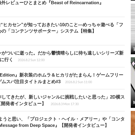
ューひとまとめ『Beast of Reincarnation』
米“ヒカセン”が知っておきたい10のこと―めっちゃ遊べる「フ
心の「コンテンツサポーター」システム【特集】
ンがついに逝った。だから鬱憤晴らしに待ち遠しいシリーズ新
6』に行く
2026.8.2 Sun 12:00
ch 2 Edition』新衣装のホムラ＆ヒカリがたまらん！ゲームフリー
ムスパ注目タイトルまとめ#3
2026.8.2 Sun 11:00
作してきたが、新しいジャンルに挑戦したいと思った」2D横ス
l』【開発者インタビュー】
2026.8.3 Mon 17:30
みようと思い、「プロジェクト・ヘイル・メアリー」や「コンタ
ssage from Deep Space』【開発者インタビュー】