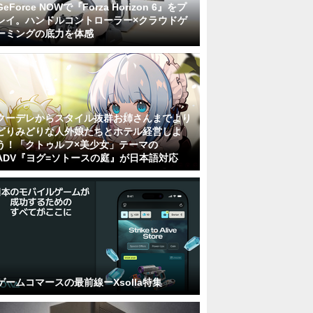
GeForce NOWで『Forza Horizon 6』をプ
レイ。ハンドルコントローラー×クラウドゲ
ーミングの底力を体感
クーデレからスタイル抜群お姉さんまでより
どりみどりな人外娘たちとホテル経営しよ
う！「クトゥルフ×美少女」テーマの
ADV『ヨグ=ソトースの庭』が日本語対応
ゲームコマースの最前線ーXsolla特集