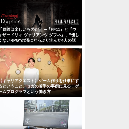
「冒険は楽しいものだ」 ─『FF11』と『ウ
ィザードリィ ヴァリアンツ ダフネ』、"優し
くないRPG"の沼にどっぷり沈んだ4人の話
【キャリアクエスト】ゲーム作りを仕事にす
るということ。セガの若手の事例に見る，ゲ
ームプログラマという働き方