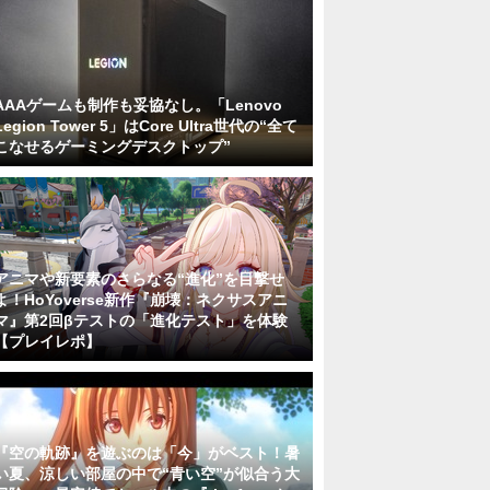
AAAゲームも制作も妥協なし。「Lenovo
Legion Tower 5」はCore Ultra世代の“全て
こなせるゲーミングデスクトップ”
アニマや新要素のさらなる“進化”を目撃せ
よ！HoYoverse新作『崩壊：ネクサスアニ
マ』第2回βテストの「進化テスト」を体験
【プレイレポ】
『空の軌跡』を遊ぶのは「今」がベスト！暑
い夏、涼しい部屋の中で“青い空”が似合う大