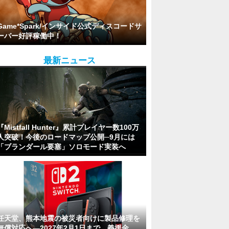
Game*Spark/インサイド公式ディスコードサ
ーバー好評稼働中！
最新ニュース
『Mistfall Hunter』累計プレイヤー数100万
人突破！今後のロードマップ公開─9月には
「ブランダール要塞」ソロモード実装へ
任天堂、熊本地震の被災者向けに製品修理を
無償対応へ―2027年2月1日まで、義援金