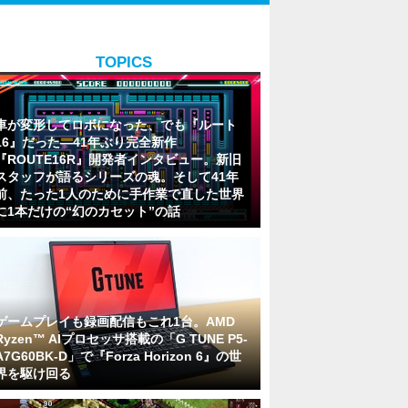
TOPICS
車が変形してロボになった、でも『ルート
16』だった―41年ぶり完全新作
『ROUTE16R』開発者インタビュー。新旧
スタッフが語るシリーズの魂。そして41年
前、たった1人のために手作業で直した世界
に1本だけの“幻のカセット”の話
ゲームプレイも録画配信もこれ1台。AMD
Ryzen™ AIプロセッサ搭載の「G TUNE P5-
A7G60BK-D」で『Forza Horizon 6』の世
界を駆け回る