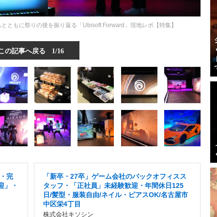
もに祭りの後を振り返る「Ubisoft Forward」現地レポ【特集】
この記事へ戻る
1/16
・完
「新卒・27卒」ゲーム会社のバックオフィスス
迎」・
タッフ・「正社員」未経験歓迎・年間休日125
日/髪型・服装自由/ネイル・ピアスOK/名古屋市
中区栄4丁目
株式会社キソシン