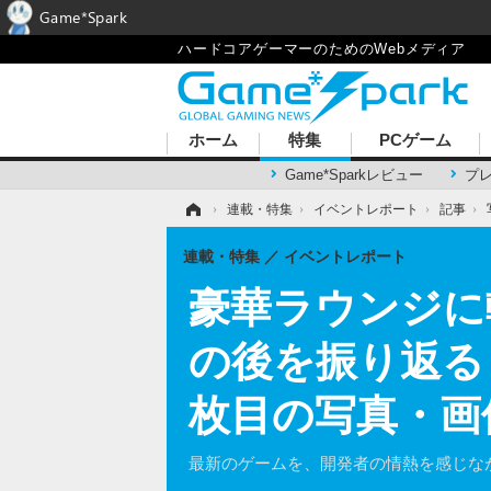
Game*Spark
ハードコアゲーマーのためのWebメディア
ホーム
特集
PCゲーム
Game*Sparkレビュー
プ
ホーム
›
連載・特集
›
イベントレポート
›
記事
›
連載・特集
イベントレポート
豪華ラウンジに
の後を振り返る「U
枚目の写真・画
最新のゲームを、開発者の情熱を感じな