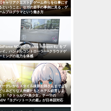
【キャリアクエスト】ゲーム作りを仕事にす
るということ。セガの若手の事例に見る，ゲ
ームプログラマという働き方
GeForce NOWで『Forza Horizon 6』をプ
レイ。ハンドルコントローラー×クラウドゲ
ーミングの底力を体感
クーデレからスタイル抜群お姉さんまでより
どりみどりな人外娘たちとホテル経営しよ
う！「クトゥルフ×美少女」テーマの
ADV『ヨグ=ソトースの庭』が日本語対応