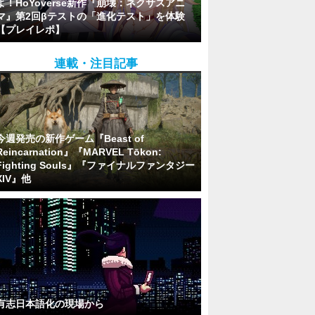
よ！HoYoverse新作『崩壊：ネクサスアニ
マ』第2回βテストの「進化テスト」を体験
【プレイレポ】
連載・注目記事
今週発売の新作ゲーム『Beast of
Reincarnation』『MARVEL Tōkon:
Fighting Souls』『ファイナルファンタジー
XIV』他
有志日本語化の現場から