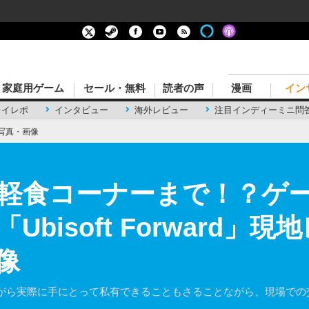
家庭用ゲーム
セール・無料
読者の声
漫画
イン
レイレポ
インタビュー
海外レビュー
注目インディーミニ問
写真・画像
軽食コーナーまで！？ゲ
bisoft Forward」現
像
がら実際に手にとって私有できることもさることながら、現場での