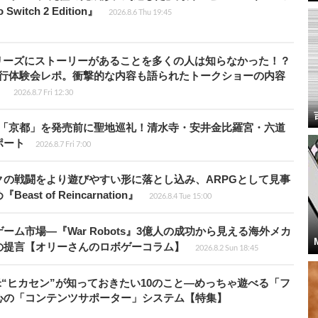
witch 2 Edition』
2026.8.6 Thu 19:45
リーズにストーリーがあることを多くの人は知らなかった！？
先行体験会レポ。衝撃的な内容も語られたトークショーの内容
】
2026.8.7 Fri 12:30
rd』の舞台「京都」を発売前に聖地巡礼！清水寺・安井金比羅宮・六道
ポート
2026.8.7 Fri 7:00
の戦闘をより遊びやすい形に落とし込み、ARPGとして見事
 of Reincarnation』
2026.8.4 Tue 15:00
ム市場―『War Robots』3億人の成功から見える海外メカ
の提言【オリーさんのロボゲーコラム】
2026.8.2 Sun 18:45
米“ヒカセン”が知っておきたい10のこと―めっちゃ遊べる「フ
心の「コンテンツサポーター」システム【特集】