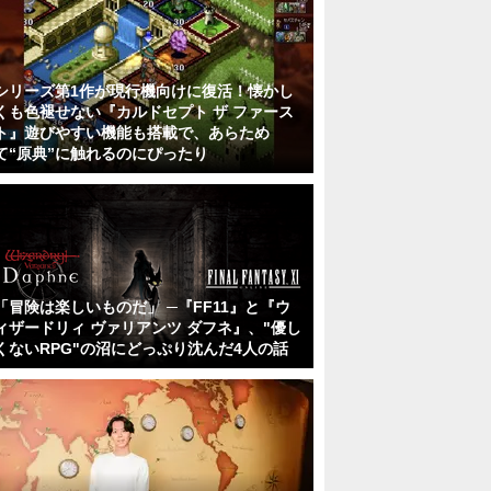
シリーズ第1作が現行機向けに復活！懐かし
くも色褪せない『カルドセプト ザ ファース
ト』遊びやすい機能も搭載で、あらため
て“原典”に触れるのにぴったり
「冒険は楽しいものだ」 ─『FF11』と『ウ
ィザードリィ ヴァリアンツ ダフネ』、"優し
くないRPG"の沼にどっぷり沈んだ4人の話