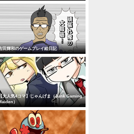
吉田輝和のゲームプレイ絵日記
【大人気4コマ】じゃんげま（Junk Gaming
Maiden）