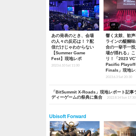
あの発表のとき、会場
響く太鼓、歓声
の人々の反応は！？配
ラインの醍醐味
信だけじゃわからない
合の一挙手一投
【Summer Game
場が揺れる」こ
Fest】現地レポ
リ！「2023 VC
Pacific Playoff
2023.6.10 Sat 11:00
Finals」現地
2023.6.3 Sat 20:30
「BitSummit X-Roads」現地レポ
ディーゲームの祭典に集合
2022.8.14 Sun 17:30
Ubisoft Forward