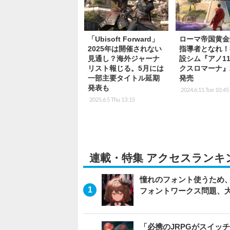
「Ubisoft Forward」
ローマ帝国黄金
2025年は開催されない
指導者となれ！
見通し？海外ジャーナ
設シム『アノ11
リスト報じる。5月には
クスロマーナ』2
一部主要タイトル延期
発売
発表も
2024.6.11 Tue 10:45
2025.6.5 Thu 13:15
連載・特集 アクセスランキ
憧れのフォント使うため、
フォントワークス問題、
「必携のJRPGがスイッ