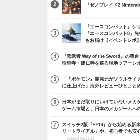
『ゼノブレイド2 Nintendo S
『エースコンバット』シ
『エースコンバット8』
もお届け【イベントレポ
『鬼武者 Way of the Swo
珍皇寺・建仁寺を巡る現地ツアーレ
「『ポケモン』開発元がソウルライク
に仕上げた」海外レビューひとまとめ『Beast
日本がまだ取りにいけていないメカゲー
ゲーム市場と、日本のメカゲームへ
スイッチ2版『FF14』から始める新
リートライアル」や、初心者でも安
2026.8.4 Tue 22:20