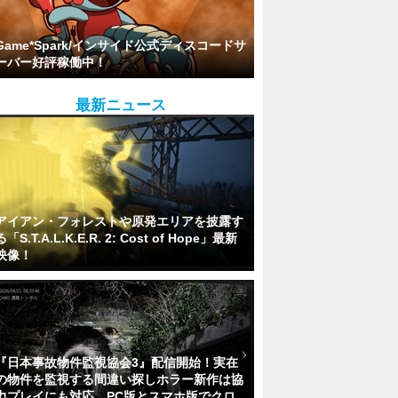
Game*Spark/インサイド公式ディスコードサ
ーバー好評稼働中！
最新ニュース
アイアン・フォレストや原発エリアを披露す
る「S.T.A.L.K.E.R. 2: Cost of Hope」最新
映像！
『日本事故物件監視協会3』配信開始！実在
の物件を監視する間違い探しホラー新作は協
力プレイにも対応。PC版とスマホ版でクロ