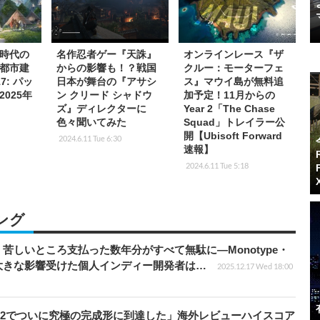
時代の
名作忍者ゲー『天誅』
オンラインレース『ザ
都市建
からの影響も！？戦国
クルー：モーターフェ
7: パッ
日本が舞台の『アサシ
ス』マウイ島が無料追
025年
ン クリード シャドウ
加予定！11月からの
ズ』ディレクターに
Year 2「The Chase
色々聞いてみた
Squad」トレイラー公
開【Ubisoft Forward
2024.6.11 Tue 6:30
速報】
2024.6.11 Tue 5:18
ング
苦しいところ支払った数年分がすべて無駄に―Monotype・
大きな影響受けた個人インディー開発者は…
2025.12.17 Wed 18:00
チ2でついに究極の完成形に到達した」海外レビューハイスコア