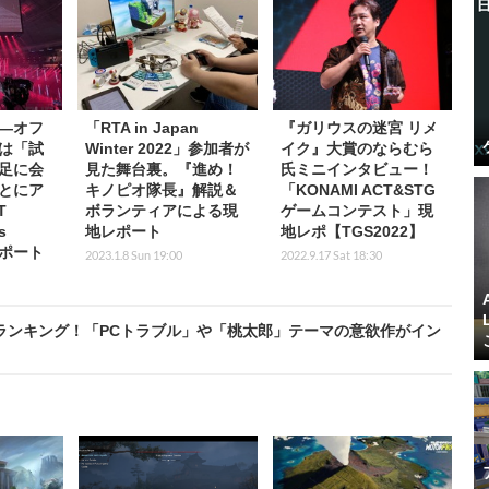
―オフ
「RTA in Japan
『ガリウスの迷宮 リメ
は「試
Winter 2022」参加者が
イク』大賞のならむら
足に会
見た舞台裏。『進め！
氏ミニインタビュー！
とにア
キノピオ隊長』解説＆
「KONAMI ACT&STG
T
ボランティアによる現
ゲームコンテスト」現
s
地レポート
地レポ【TGS2022】
レポート
2023.1.8 Sun 19:00
2022.9.17 Sat 18:30
ート記事ランキング！「PCトラブル」や「桃太郎」テーマの意欲作がイン