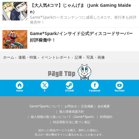
【大人気4コマ】じゃんげま（Junk Gaming Maide
n）
Game*Sparkの一大コンテンツに成長した4コマ。単行本も好評
発売中！
Game*Spark/インサイド公式ディスコードサーバー
好評稼働中！
写真・画像
ホーム
›
連載・特集
›
イベントレポート
›
記事
›
Home
X
STEAM
Facebook
YouTube
Game*Sparkについて
お問合せ
広告掲載
会社概要
個人情報保護方針
個人情報の取り扱いについて（Game*Spark）
利用規約
特定商取引法に基づく表記
紹介した商品/サービスを購入、契約した場合に、
売上の一部が弊社サイトに還元されることがあります。