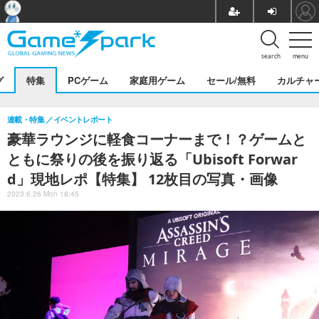
search
menu
グ
特集
PCゲーム
家庭用ゲーム
セール/無料
カルチャ
連載・特集
イベントレポート
豪華ラウンジに軽食コーナーまで！？ゲームと
ともに祭りの後を振り返る「Ubisoft Forwar
d」現地レポ【特集】 12枚目の写真・画像
2023.6.26 Mon 18:45