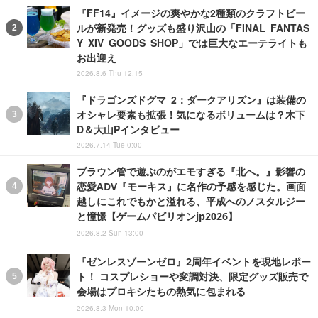
『FF14』イメージの爽やかな2種類のクラフトビー
ルが新発売！グッズも盛り沢山の「FINAL FANTAS
Y XIV GOODS SHOP」では巨大なエーテライトも
お出迎え
2026.8.6 Thu 12:15
『ドラゴンズドグマ 2：ダークアリズン』は装備の
オシャレ要素も拡張！気になるボリュームは？木下
D＆大山Pインタビュー
2026.7.14 Tue 0:00
ブラウン管で遊ぶのがエモすぎる『北へ。』影響の
恋愛ADV『モーキス』に名作の予感を感じた。画面
越しにこれでもかと溢れる、平成へのノスタルジー
と憧憬【ゲームパビリオンjp2026】
2026.8.2 Sun 13:00
『ゼンレスゾーンゼロ』2周年イベントを現地レポー
ト！ コスプレショーや変調対決、限定グッズ販売で
会場はプロキシたちの熱気に包まれる
2026.8.3 Mon 10:00