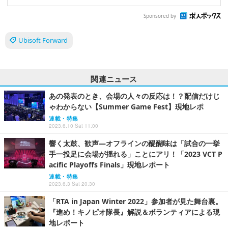
Sponsored by
Ubisoft Forward
関連ニュース
あの発表のとき、会場の人々の反応は！？配信だけじ
ゃわからない【Summer Game Fest】現地レポ
連載・特集
2023.6.10 Sat 11:00
響く太鼓、歓声―オフラインの醍醐味は「試合の一挙
手一投足に会場が揺れる」ことにアリ！「2023 VCT P
acific Playoffs Finals」現地レポート
連載・特集
2023.6.3 Sat 20:30
「RTA in Japan Winter 2022」参加者が見た舞台裏。
『進め！キノピオ隊長』解説＆ボランティアによる現
地レポート