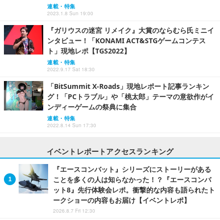
連載・特集
2023.1.8 Sun 19:00
『ガリウスの迷宮 リメイク』大賞のならむら氏ミニイ
ンタビュー！「KONAMI ACT&STGゲームコンテス
ト」現地レポ【TGS2022】
連載・特集
2022.9.17 Sat 18:30
「BitSummit X-Roads」現地レポート記事ランキン
グ！「PCトラブル」や「桃太郎」テーマの意欲作がイ
ンディーゲームの祭典に集合
連載・特集
2022.8.14 Sun 17:30
イベントレポートアクセスランキング
『エースコンバット』シリーズにストーリーがある
ことを多くの人は知らなかった！？『エースコンバ
ット8』先行体験会レポ。衝撃的な内容も語られたト
ークショーの内容もお届け【イベントレポ】
2026.8.7 Fri 12:30