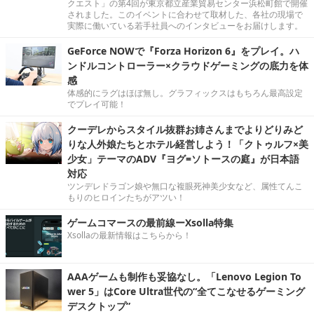
クエスト」の第4回が東京都立産業貿易センター浜松町館で開催
されました。このイベントに合わせて取材した、各社の現場で
実際に働いている若手社員へのインタビューをお届けします。
GeForce NOWで『Forza Horizon 6』をプレイ。ハ
ンドルコントローラー×クラウドゲーミングの底力を体
感
体感的にラグはほぼ無し。グラフィックスはもちろん最高設定
でプレイ可能！
クーデレからスタイル抜群お姉さんまでよりどりみど
りな人外娘たちとホテル経営しよう！「クトゥルフ×美
少女」テーマのADV『ヨグ=ソトースの庭』が日本語
対応
ツンデレドラゴン娘や無口な複眼死神美少女など、属性てんこ
もりのヒロインたちがアツい！
ゲームコマースの最前線ーXsolla特集
Xsollaの最新情報はこちらから！
AAAゲームも制作も妥協なし。「Lenovo Legion To
wer 5」はCore Ultra世代の“全てこなせるゲーミング
デスクトップ”