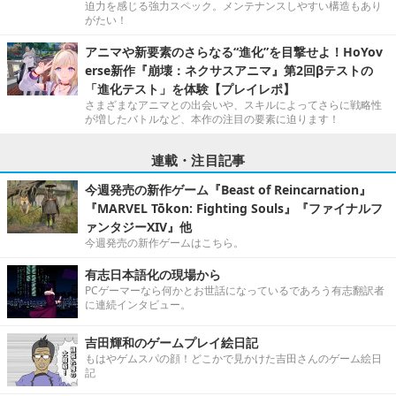
迫力を感じる強力スペック。メンテナンスしやすい構造もあり
がたい！
アニマや新要素のさらなる“進化”を目撃せよ！HoYov
erse新作『崩壊：ネクサスアニマ』第2回βテストの
「進化テスト」を体験【プレイレポ】
さまざまなアニマとの出会いや、スキルによってさらに戦略性
が増したバトルなど、本作の注目の要素に迫ります！
連載・注目記事
今週発売の新作ゲーム『Beast of Reincarnation』
『MARVEL Tōkon: Fighting Souls』『ファイナルフ
ァンタジーXIV』他
今週発売の新作ゲームはこちら。
有志日本語化の現場から
PCゲーマーなら何かとお世話になっているであろう有志翻訳者
に連続インタビュー。
吉田輝和のゲームプレイ絵日記
もはやゲムスパの顔！どこかで見かけた吉田さんのゲーム絵日
記