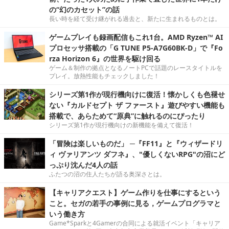
の“幻のカセット”の話
長い時を経て受け継がれる過去と、新たに生まれるものとは。
ゲームプレイも録画配信もこれ1台。AMD Ryzen™ AI
プロセッサ搭載の「G TUNE P5-A7G60BK-D」で『Fo
rza Horizon 6』の世界を駆け回る
ゲーム＆制作の拠点となるノートPCで話題のレースタイトルを
プレイ。放熱性能もチェックしました！
シリーズ第1作が現行機向けに復活！懐かしくも色褪せ
ない『カルドセプト ザ ファースト』遊びやすい機能も
搭載で、あらためて“原典”に触れるのにぴったり
シリーズ第1作が現行機向けの新機能を備えて復活！
「冒険は楽しいものだ」 ─『FF11』と『ウィザードリ
ィ ヴァリアンツ ダフネ』、"優しくないRPG"の沼にど
っぷり沈んだ4人の話
ふたつの沼の住人たちが語る奥深さとは。
【キャリアクエスト】ゲーム作りを仕事にするという
こと。セガの若手の事例に見る，ゲームプログラマと
いう働き方
Game*Sparkと4Gamerの合同による就活イベント「キャリア