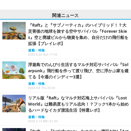
関連ニュース
『Raft』と『サブノーティカ』のハイブリッド！？大
災害後の地球を旅する空中サバイバル『Forever Skie
s』空と廃墟ビルから物資を集め、自分だけの飛行船を
拡張【プレイレポ】
連載・特集
2023.6.25 Sun 17:45
浮遊島でのんびり生活するマルチ対応サバイバル『Sol
arpunk』飛行船を作って渡り飛び、空に浮かぶ家を建
てる【今週のインディー3選】
連載・特集
2023.6.8 Thu 22:00
リアル版『Raft』なマルチ対応海上サバイバル『Lost
World』は難易度もリアル志向！？フック1本から始め
るハードなイカダ漂流生活【特選レポ】
連載・特集
2023.2.13 Mon 21:00