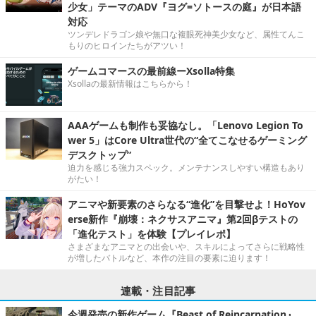
少女」テーマのADV『ヨグ=ソトースの庭』が日本語
対応
ツンデレドラゴン娘や無口な複眼死神美少女など、属性てんこ
もりのヒロインたちがアツい！
ゲームコマースの最前線ーXsolla特集
Xsollaの最新情報はこちらから！
AAAゲームも制作も妥協なし。「Lenovo Legion To
wer 5」はCore Ultra世代の“全てこなせるゲーミング
デスクトップ”
迫力を感じる強力スペック。メンテナンスしやすい構造もあり
がたい！
アニマや新要素のさらなる“進化”を目撃せよ！HoYov
erse新作『崩壊：ネクサスアニマ』第2回βテストの
「進化テスト」を体験【プレイレポ】
さまざまなアニマとの出会いや、スキルによってさらに戦略性
が増したバトルなど、本作の注目の要素に迫ります！
連載・注目記事
今週発売の新作ゲーム『Beast of Reincarnation』