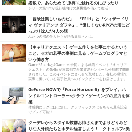
搭載で、あらためて“原典”に触れるのにぴったり
シリーズ第1作が現行機向けの新機能を備えて復活！
「冒険は楽しいものだ」 ─『FF11』と『ウィザードリ
ィ ヴァリアンツ ダフネ』、"優しくないRPG"の沼にど
っぷり沈んだ4人の話
ふたつの沼の住人たちが語る奥深さとは。
【キャリアクエスト】ゲーム作りを仕事にするという
こと。セガの若手の事例に見る，ゲームプログラマと
いう働き方
Game*Sparkと4Gamerの合同による就活イベント「キャリア
クエスト」の第4回が東京都立産業貿易センター浜松町館で開催
されました。このイベントに合わせて取材した、各社の現場で
実際に働いている若手社員へのインタビューをお届けします。
GeForce NOWで『Forza Horizon 6』をプレイ。ハ
ンドルコントローラー×クラウドゲーミングの底力を体
感
体感的にラグはほぼ無し。グラフィックスはもちろん最高設定
でプレイ可能！
クーデレからスタイル抜群お姉さんまでよりどりみど
りな人外娘たちとホテル経営しよう！「クトゥルフ×美