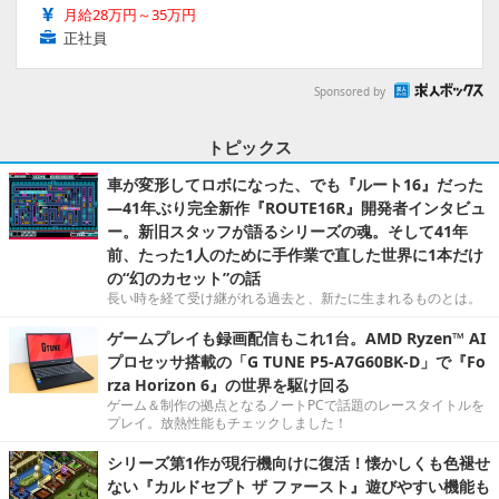
月給28万円～35万円
正社員
Sponsored by
トピックス
車が変形してロボになった、でも『ルート16』だった
―41年ぶり完全新作『ROUTE16R』開発者インタビュ
ー。新旧スタッフが語るシリーズの魂。そして41年
前、たった1人のために手作業で直した世界に1本だけ
の“幻のカセット”の話
長い時を経て受け継がれる過去と、新たに生まれるものとは。
ゲームプレイも録画配信もこれ1台。AMD Ryzen™ AI
プロセッサ搭載の「G TUNE P5-A7G60BK-D」で『Fo
rza Horizon 6』の世界を駆け回る
ゲーム＆制作の拠点となるノートPCで話題のレースタイトルを
プレイ。放熱性能もチェックしました！
シリーズ第1作が現行機向けに復活！懐かしくも色褪せ
ない『カルドセプト ザ ファースト』遊びやすい機能も