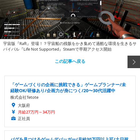
宇宙版『Raft』登場！？宇宙船の残骸をかき集めて過酷な環境を生きるサ
バイバル『Life Not Supported』Steamで早期アクセス開始
この記事へ戻る
「ゲームづくりの企画に挑戦できる」ゲームプランナー/未
経験OK/研修あり/企画力が身につく/20〜30代活躍中
株式会社Tetote
大阪府
月給27万円～34万円
正社員
バグを見つけるゲームデバッガー/月給30万円以上可/土日祝