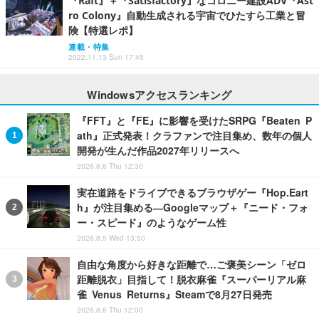
『Raft』＋『Satisfactory』なコロニー建設ADV『Ast
ro Colony』自動生成される宇宙でひたすら工業と冒
険【特選レポ】
連載・特集
2022.11.13 Sun 17:45
Windowsアクセスランキング
『FFT』と『FE』に影響を受けたSRPG『Beaten P
ath』正式発表！クラファンで注目集め、数年の個人
開発が生んだ作品2027年リリースへ
2026.8.6 Thu 12:30
実在道路をドライブできるブラウザゲー『Hop.Eart
h』が注目集める―Googleマップ＋『ニード・フォ
ー・スピード』のようなゲーム性
2026.8.5 Wed 13:50
自由な角度から好きな距離で…ご褒美シーン「ゼロ
距離脱衣」目指して！脱衣麻雀『スーパーリアル麻
雀 Venus Returns』Steamで8月27日発売
2026.8.6 Thu 12:00