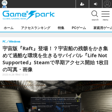
search
menu
ホーム
アクセスランキング
特集
PCゲーム
家庭用ゲー
PC
Windows
宇宙版『Raft』登場！？宇宙船の残骸をかき集
めて過酷な環境を生きるサバイバル『Life Not
Supported』Steamで早期アクセス開始 1枚目
の写真・画像
2023.6.28 Wed 12:30