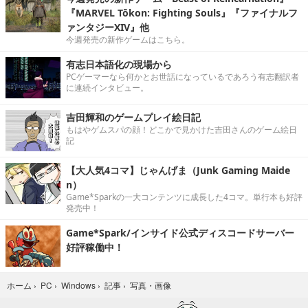
『MARVEL Tōkon: Fighting Souls』『ファイナルフ
ァンタジーXIV』他
今週発売の新作ゲームはこちら。
有志日本語化の現場から
PCゲーマーなら何かとお世話になっているであろう有志翻訳者
に連続インタビュー。
吉田輝和のゲームプレイ絵日記
もはやゲムスパの顔！どこかで見かけた吉田さんのゲーム絵日
記
【大人気4コマ】じゃんげま（Junk Gaming Maide
n）
Game*Sparkの一大コンテンツに成長した4コマ。単行本も好評
発売中！
Game*Spark/インサイド公式ディスコードサーバー
好評稼働中！
写真・画像
ホーム
›
PC
›
Windows
›
記事
›