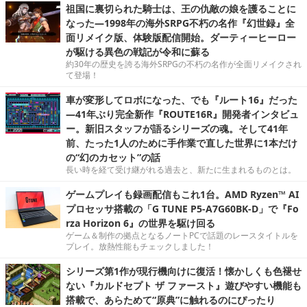
祖国に裏切られた騎士は、王の仇敵の娘を護ることに
なった―1998年の海外SRPG不朽の名作『幻世録』全
面リメイク版、体験版配信開始。ダーティーヒーロー
が駆ける異色の戦記が令和に蘇る
約30年の歴史を誇る海外SRPGの不朽の名作が全面リメイクされ
て登場！
車が変形してロボになった、でも『ルート16』だった
―41年ぶり完全新作『ROUTE16R』開発者インタビュ
ー。新旧スタッフが語るシリーズの魂。そして41年
前、たった1人のために手作業で直した世界に1本だけ
の“幻のカセット”の話
長い時を経て受け継がれる過去と、新たに生まれるものとは。
ゲームプレイも録画配信もこれ1台。AMD Ryzen™ AI
プロセッサ搭載の「G TUNE P5-A7G60BK-D」で『Fo
rza Horizon 6』の世界を駆け回る
ゲーム＆制作の拠点となるノートPCで話題のレースタイトルを
プレイ。放熱性能もチェックしました！
シリーズ第1作が現行機向けに復活！懐かしくも色褪せ
ない『カルドセプト ザ ファースト』遊びやすい機能も
搭載で、あらためて“原典”に触れるのにぴったり