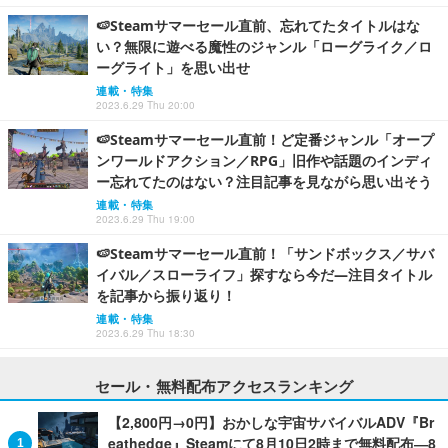
🍉Steamサマーセール直前、忘れてたタイトルはな
い？無限に遊べる魔性のジャンル「ローグライク／ロ
ーグライト」を思い出せ
連載・特集
2023.6.29 Thu 20:00
🍉Steamサマーセール直前！ど定番ジャンル「オープ
ンワールドアクション／RPG」旧作や話題のインディ
ー忘れてたのはない？注目記事を見ながら思い出そう
連載・特集
2023.6.29 Thu 19:00
🍉Steamサマーセール直前！「サンドボックス／サバ
イバル／スローライフ」探すなら今だ―注目タイトル
を記事から振り返り！
連載・特集
2023.6.29 Thu 18:30
セール・無料配布アクセスランキング
【2,800円→0円】おかしな宇宙サバイバルADV『Br
eathedge』Steamにて8月10日2時まで無料配布―8