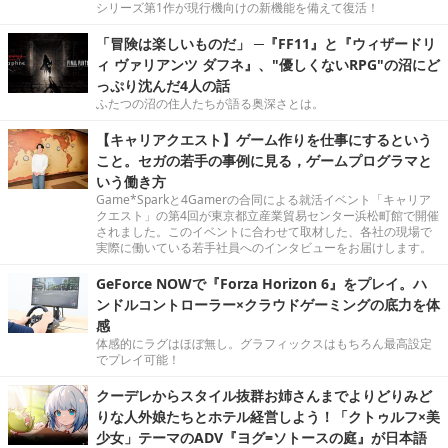
シリーズ第1作が現行機向けの新機能を備えて復活！
「冒険は楽しいものだ」 ─『FF11』と『ウィザードリ
ィ ヴァリアンツ ダフネ』、"優しくないRPG"の沼にど
っぷり沈んだ4人の話
ふたつの沼の住人たちが語る奥深さとは。
【キャリアクエスト】ゲーム作りを仕事にするという
こと。セガの若手の事例に見る，ゲームプログラマと
いう働き方
Game*Sparkと4Gamerの合同による就活イベント「キャリア
クエスト」の第4回が東京都立産業貿易センター浜松町館で開催
されました。このイベントに合わせて取材した、各社の現場で
実際に働いている若手社員へのインタビューをお届けします。
GeForce NOWで『Forza Horizon 6』をプレイ。ハ
ンドルコントローラー×クラウドゲーミングの底力を体
感
体感的にラグはほぼ無し。グラフィックスはもちろん最高設定
でプレイ可能！
クーデレからスタイル抜群お姉さんまでよりどりみど
りな人外娘たちとホテル経営しよう！「クトゥルフ×美
少女」テーマのADV『ヨグ=ソトースの庭』が日本語