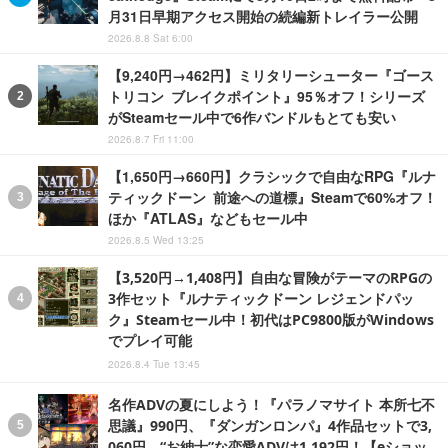
月31日早期アクセス開始の続編新トレイラー公開
2026.8.8 Sat 6:00
【9,240円→462円】ミリタリーシューター『ゴース
トリコン ブレイクポイント』95％オフ！シリーズ
がSteamセール中で6作バンドルもとても安い
2026.8.7 Fri 11:00
【1,650円→660円】クラシックで自由なRPG『ルナ
ティックドーン 前途への道標』Steamで60%オフ！
ほか『ATLAS』などもセール中
2026.8.5 Wed 13:25
【3,520円→1,408円】自由な冒険がテーマのRPGの
3作セット『ルナティックドーン レジェンドパッ
ク』Steamセール中！初代はPC9800版がWindows
でプレイ可能
2026.8.4 Tue 13:45
名作ADVの夏にしよう！『パラノマサイト 本所七不
思議』990円、『ダンガンロンパ』4作品セットで3,
060円、“お紳士”な恋愛ADVは1,192円！【eショッ