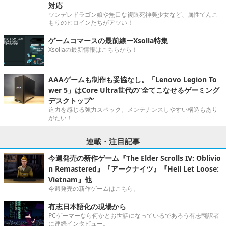
対応
ツンデレドラゴン娘や無口な複眼死神美少女など、属性てんこ
もりのヒロインたちがアツい！
ゲームコマースの最前線ーXsolla特集
Xsollaの最新情報はこちらから！
AAAゲームも制作も妥協なし。「Lenovo Legion To
wer 5」はCore Ultra世代の“全てこなせるゲーミング
デスクトップ”
迫力を感じる強力スペック。メンテナンスしやすい構造もあり
がたい！
連載・注目記事
今週発売の新作ゲーム『The Elder Scrolls IV: Oblivio
n Remastered』『アークナイツ』『Hell Let Loose:
Vietnam』他
今週発売の新作ゲームはこちら。
有志日本語化の現場から
PCゲーマーなら何かとお世話になっているであろう有志翻訳者
に連続インタビュー。