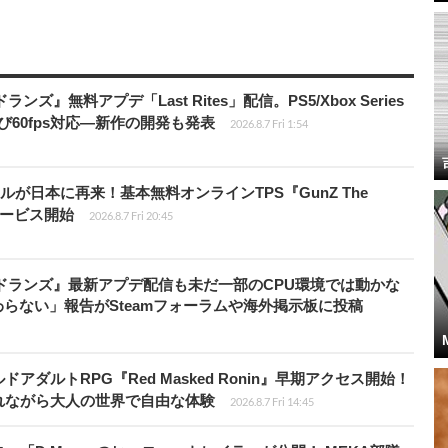
ズ』無料アプデ「Last Rites」配信。PS5/Xbox Series
よび60fps対応―新作の開発も発表
2026.8.7 Fri 1:54
が日本に再来！基本無料オンラインTPS『GunZ The
日サービス開始
2026.8.7 Fri 20:45
ドランズ』最新アプデ配信も未だ一部のCPU環境では動かな
らない」報告がSteamフォーラムや海外掲示板に投稿
ダルトRPG『Red Masked Ronin』早期アクセス開始！
れながら大人の世界で自由な体験
2026.8.7 Fri 14:45