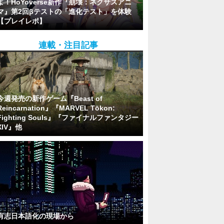
よ！HoYoverse新作『崩壊：ネクサスアニ
マ』第2回βテストの「進化テスト」を体験
【プレイレポ】
連載・注目記事
今週発売の新作ゲーム『Beast of
Reincarnation』『MARVEL Tōkon:
Fighting Souls』『ファイナルファンタジー
XIV』他
有志日本語化の現場から