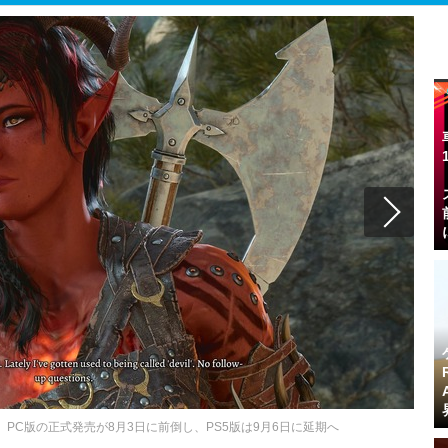
te 3』PC版の正式発売が8月3日に前倒し、PS5版は9月6日に延期へ