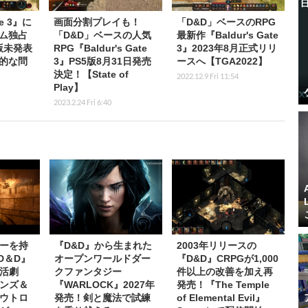
te 3』に
画面分割プレイも！
「D&D」ベースのRPG
ム独占
「D&D」ベースの人気
最新作『Baldur's Gate
版未発表
RPG『Baldur's Gate
3』2023年8月正式リリ
的な問
3』PS5版8月31日発売
ースへ【TGA2022】
決定！【State of
2022.12.9 Fri 11:54
Play】
2023.2.24 Fri 6:40
ーを持
『D&D』から生まれた
2003年リリースの
D＆D』
オープンワールドダー
『D&D』CRPGが1,000
活劇
クファンタジー
件以上の改善を加え再
ンズ＆
『WARLOCK』2027年
発売！『The Temple
ウトロ
発売！剣と魔法で試練
of Elemental Evil』