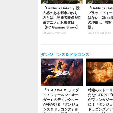
『Baldur's Gate 3』没
『Baldur's Ga
入感のある都市の作り
プラットフォー
方とは…開発者映像&短
はない―Xbox
編アニメがお披露目
の理由は「技術
【PC Gaming Show】
題」
2023.6.12 Mon 7:36
2023.2.25 Sat 15:58
ダンジョンズ＆ドラゴンズ
『STAR WARS ジェダ
特定のストーリ
イ：フォールン・オー
たないTRPG『
ダー』のディレクター
がファンタジー
が手がける『ダンジョ
に！「ダンジョ
ンズ＆ドラゴンズ』新
ドラゴンズ／ア