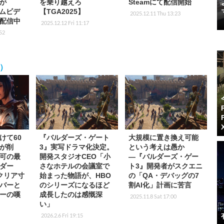
が
を乗り越えろ
Steamにて配信開始
イムビデ
【TGA2025】
2025.12.11 Thu 13:23
配信中
2025.12.12 Fri 11:17
52
3）
けて60
『バルダーズ・ゲート
大規模に置き換え可能
が削
3』実写ドラマ化決定。
という考えは愚か
可の最
開発スタジオCEO「小
―『バルダーズ・ゲー
ダー
さなホテルの会議室で
ト3』開発者がスクエニ
クリア寸
始まった物語が、HBO
の「QA・デバッグの7
バーと
のシリーズになるほど
割AI化」計画に苦言
ーの嘆
成長したのは感慨深
2025.11.8 Sat 17:00
い」
2026.2.6 Fri 19:15