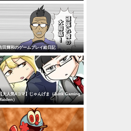
吉田輝和のゲームプレイ絵日記
【大人気4コマ】じゃんげま（Junk Gaming
Maiden）