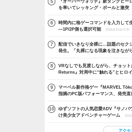
『オーバーウォッチ』新タンクヒーロー
を率いてレッキング・ボールと激突
時間内に格ゲーコマンドを入力して生き残
―1P/2P側も選択可能
2026.8.8 Sat 0:30
配信でいきなり全裸に…話題のセク
発生。「丸裸になる現象を泣きなが
VRなしでも見渡しながら、チョット
Returns』対局中に“触れる”とヒロ
マーベル新作格ゲー『MARVEL Tōkon
指摘のPC版パフォーマンス、発売直
ゆずソフトの人気恋愛ADV『サノバウ
け美少女アドベンチャーゲーム
2026.
アクセ