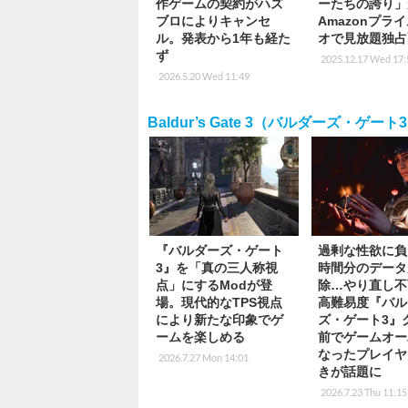
作ゲームの契約がハズ
ーたちの誇り」
ブロによりキャンセ
Amazonプラ
ル。発表から1年も経た
オで見放題独占
ず
2025.12.17 Wed 17:
2026.5.20 Wed 11:49
Baldur’s Gate 3（バルダーズ・ゲート
『バルダーズ・ゲート
過剰な性欲に負
3』を「真の三人称視
時間分のデータ
点」にするModが登
除…やり直し不
場。現代的なTPS視点
高難易度『バル
により新たな印象でゲ
ズ・ゲート3』
ームを楽しめる
前でゲームオー
なったプレイヤ
2026.7.27 Mon 14:01
きが話題に
2026.7.23 Thu 11:15