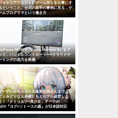
【キャリアクエスト】ゲーム作りを仕事にす
るということ。セガの若手の事例に見る，ゲ
ームプログラマという働き方
GeForce NOWで『Forza Horizon 6』をプ
レイ。ハンドルコントローラー×クラウドゲ
ーミングの底力を体感
クーデレからスタイル抜群お姉さんまでより
どりみどりな人外娘たちとホテル経営しよ
う！「クトゥルフ×美少女」テーマの
ADV『ヨグ=ソトースの庭』が日本語対応