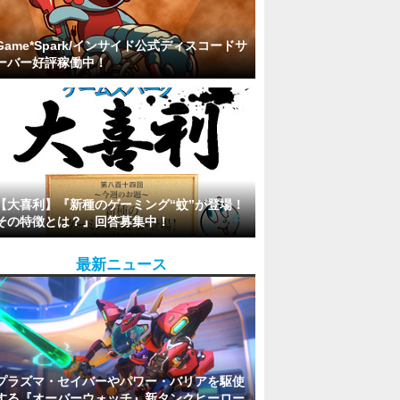
Game*Spark/インサイド公式ディスコードサ
ーバー好評稼働中！
【大喜利】『新種のゲーミング“蚊”が登場！
その特徴とは？』回答募集中！
最新ニュース
プラズマ・セイバーやパワー・バリアを駆使
する『オーバーウォッチ』新タンクヒーロー