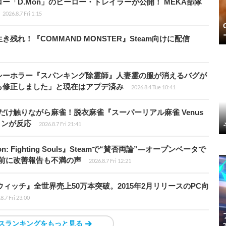
「D.Mon」のヒーロー・トレイラーが公開！ MEKA部隊
2026.8.7 Fri 1:15
れ！『COMMAND MONSTER』Steam向けに配信
シーホラー『スパンキング除霊師』人妻霊の服が消えるバグが
ら修正しました」と現在はアプデ済み
2026.8.4 Tue 10:41
だけ触りながら麻雀！脱衣麻雀『スーパーリアル麻雀 Venus
インが反応
2026.8.7 Fri 21:41
: Fighting Souls』Steamで“賛否両論”―オープンベータで
前に改善報告も不満の声
2026.8.7 Fri 12:21
ィッチ』全世界売上50万本突破。2015年2月リリースのPC向
8.7 Fri 23:00
スランキングをもっと見る