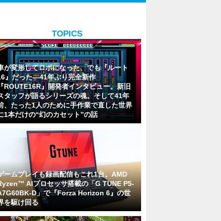
TOPICS
車が変形してロボになった、でも『ルート
16』だった―41年ぶり完全新作
『ROUTE16R』開発者インタビュー。新旧
スタッフが語るシリーズの魂。そして41年
前、たった1人のために手作業で直した世界
に1本だけの“幻のカセット”の話
ゲームプレイも録画配信もこれ1台。AMD
Ryzen™ AIプロセッサ搭載の「G TUNE P5-
A7G60BK-D」で『Forza Horizon 6』の世
界を駆け回る