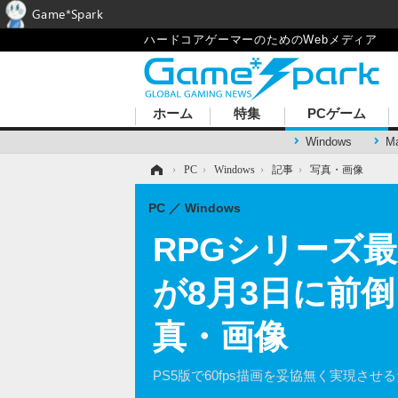
Game*Spark
ハードコアゲーマーのためのWebメディア
ホーム
特集
PCゲーム
Windows
M
ホーム
›
PC
›
Windows
›
記事
›
写真・画像
PC
Windows
RPGシリーズ最新
が8月3日に前倒
真・画像
PS5版で60fps描画を妥協無く実現さ