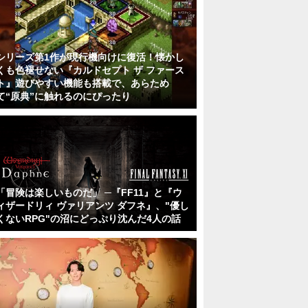
シリーズ第1作が現行機向けに復活！懐かし
くも色褪せない『カルドセプト ザ ファース
ト』遊びやすい機能も搭載で、あらため
て“原典”に触れるのにぴったり
「冒険は楽しいものだ」 ─『FF11』と『ウ
ィザードリィ ヴァリアンツ ダフネ』、"優し
くないRPG"の沼にどっぷり沈んだ4人の話