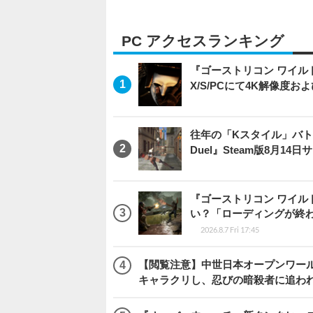
PC アクセスランキング
『ゴーストリコン ワイルドラン
X/S/PCにて4K解像度お
往年の「Kスタイル」バトル
Duel』Steam版8月14
『ゴーストリコン ワイル
い？「ローディングが終わ
2026.8.7 Fri 17:45
【閲覧注意】中世日本オープンワールドア
キャラクリし、忍びの暗殺者に追わ