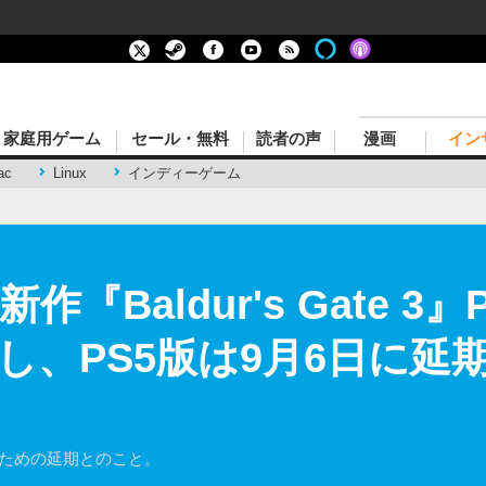
家庭用ゲーム
セール・無料
読者の声
漫画
イン
ac
Linux
インディーゲーム
作『Baldur's Gate 
し、PS5版は9月6日に延期
せるための延期とのこと。