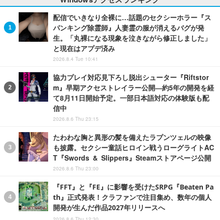
配信でいきなり全裸に…話題のセクシーホラー『ス
パンキング除霊師』人妻霊の服が消えるバグが発
生。「丸裸になる現象を泣きながら修正しました」
と現在はアプデ済み
2026.8.4 Tue 10:41
協力プレイ対応見下ろし脱出シューター『Riftstor
m』早期アクセストレイラー公開―約5年の開発を経
て8月11日開始予定。一部日本語対応の体験版も配
信中
2026.8.6 Thu 23:15
たわわな胸と異形の髪を備えたラプンツェルの映像
も披露。セクシー童話ヒロイン戦うローグライトAC
T『Swords & Slippers』Steamストアページ公開
2026.8.6 Thu 23:00
『FFT』と『FE』に影響を受けたSRPG『Beaten Pa
th』正式発表！クラファンで注目集め、数年の個人
開発が生んだ作品2027年リリースへ
2026.8.6 Thu 12:30