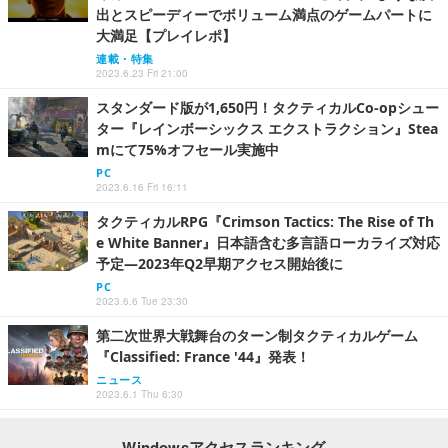
出とスピーディーでボリューム満点のゲームパートに
大満足【プレイレポ】
連載・特集
2023.6.23 Fri 21:00
スタンダード版が1,650円！タクティカルCo-opシュー
ター『レインボーシックス エクストラクション』Stea
mにて75%オフセール実施中
PC
2023.6.16 Fri 16:11
タクティカルRPG『Crimson Tactics: The Rise of Th
e White Banner』日本語含む多言語ローカライズ対応
予定―2023年Q2早期アクセス開始後に
PC
2023.6.6 Tue 23:30
第二次世界大戦舞台のターン制タクティカルゲーム
『Classified: France '44』発表！
ニュース
2023.6.1 Thu 6:30
Windowsアクセスランキング