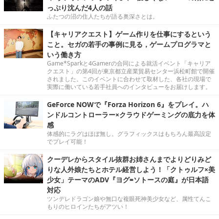
っぷり沈んだ4人の話
ふたつの沼の住人たちが語る奥深さとは。
【キャリアクエスト】ゲーム作りを仕事にするという
こと。セガの若手の事例に見る，ゲームプログラマと
いう働き方
Game*Sparkと4Gamerの合同による就活イベント「キャリア
クエスト」の第4回が東京都立産業貿易センター浜松町館で開催
されました。このイベントに合わせて取材した、各社の現場で
実際に働いている若手社員へのインタビューをお届けします。
GeForce NOWで『Forza Horizon 6』をプレイ。ハ
ンドルコントローラー×クラウドゲーミングの底力を体
感
体感的にラグはほぼ無し。グラフィックスはもちろん最高設定
でプレイ可能！
クーデレからスタイル抜群お姉さんまでよりどりみど
りな人外娘たちとホテル経営しよう！「クトゥルフ×美
少女」テーマのADV『ヨグ=ソトースの庭』が日本語
対応
ツンデレドラゴン娘や無口な複眼死神美少女など、属性てんこ
もりのヒロインたちがアツい！