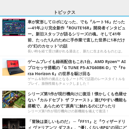
トピックス
車が変形してロボになった、でも『ルート16』だった
―41年ぶり完全新作『ROUTE16R』開発者インタビュ
ー。新旧スタッフが語るシリーズの魂。そして41年
前、たった1人のために手作業で直した世界に1本だけ
の“幻のカセット”の話
長い時を経て受け継がれる過去と、新たに生まれるものとは。
ゲームプレイも録画配信もこれ1台。AMD Ryzen™ AI
プロセッサ搭載の「G TUNE P5-A7G60BK-D」で『Fo
rza Horizon 6』の世界を駆け回る
ゲーム＆制作の拠点となるノートPCで話題のレースタイトルを
プレイ。放熱性能もチェックしました！
シリーズ第1作が現行機向けに復活！懐かしくも色褪せ
ない『カルドセプト ザ ファースト』遊びやすい機能も
搭載で、あらためて“原典”に触れるのにぴったり
シリーズ第1作が現行機向けの新機能を備えて復活！
「冒険は楽しいものだ」 ─『FF11』と『ウィザードリ
ィ ヴァリアンツ ダフネ』、"優しくないRPG"の沼にど