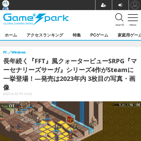
search
menu
ホーム
アクセスランキング
特集
PCゲーム
家庭用ゲー
PC
Windows
長年続く『FFT』風クォータービューSRPG『マ
ーセナリーズサーガ』シリーズ4作がSteamに
一挙登場！―発売は2023年内 3枚目の写真・画
像
2023.6.30 Fri 10:00