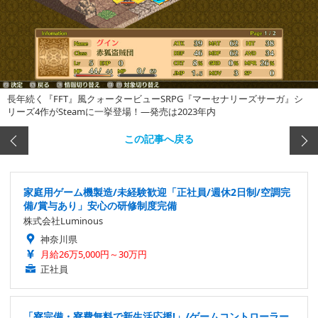
長年続く『FFT』風クォータービューSRPG『マーセナリーズサーガ』シ
リーズ4作がSteamに一挙登場！―発売は2023年内
この記事へ戻る
家庭用ゲーム機製造/未経験歓迎「正社員/週休2日制/空調完
備/賞与あり」安心の研修制度完備
株式会社Luminous
神奈川県
月給26万5,000円～30万円
正社員
「寮完備・寮費無料で新生活応援!」/ゲームコントローラー