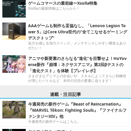
ゲームコマースの最前線ーXsolla特集
Xsollaの最新情報はこちらから！
AAAゲームも制作も妥協なし。「Lenovo Legion To
wer 5」はCore Ultra世代の“全てこなせるゲーミング
デスクトップ”
迫力を感じる強力スペック。メンテナンスしやすい構造もあり
がたい！
アニマや新要素のさらなる“進化”を目撃せよ！HoYov
erse新作『崩壊：ネクサスアニマ』第2回βテストの
「進化テスト」を体験【プレイレポ】
さまざまなアニマとの出会いや、スキルによってさらに戦略性
が増したバトルなど、本作の注目の要素に迫ります！
連載・注目記事
今週発売の新作ゲーム『Beast of Reincarnation』
『MARVEL Tōkon: Fighting Souls』『ファイナルフ
ァンタジーXIV』他
今週発売の新作ゲームはこちら。