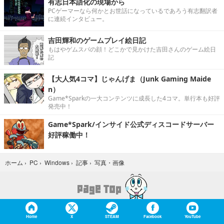
有志日本語化の現場から
PCゲーマーなら何かとお世話になっているであろう有志翻訳者
に連続インタビュー。
吉田輝和のゲームプレイ絵日記
もはやゲムスパの顔！どこかで見かけた吉田さんのゲーム絵日
記
【大人気4コマ】じゃんげま（Junk Gaming Maide
n）
Game*Sparkの一大コンテンツに成長した4コマ。単行本も好評
発売中！
Game*Spark/インサイド公式ディスコードサーバー
好評稼働中！
写真・画像
ホーム
›
PC
›
Windows
›
記事
›
Home
X
STEAM
Facebook
YouTube