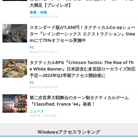
大満足【プレイレポ】
連載・特集
2023.6.23 Fri 21:00
スタンダード版が1,650円！タクティカルCo-opシュー
ター『レインボーシックス エクストラクション』Stea
mにて75%オフセール実施中
PC
2023.6.16 Fri 16:11
タクティカルRPG『Crimson Tactics: The Rise of Th
e White Banner』日本語含む多言語ローカライズ対応
予定―2023年Q2早期アクセス開始後に
PC
2023.6.6 Tue 23:30
第二次世界大戦舞台のターン制タクティカルゲーム
『Classified: France '44』発表！
ニュース
2023.6.1 Thu 6:30
Windowsアクセスランキング