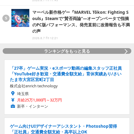
2026.8.7 Fri 17:45
マーベル新作格ゲー『MARVEL Tōkon: Fighting S
ouls』Steamで“賛否両論”―オープンベータで指摘
のPC版パフォーマンス、発売直前に改善報告も不満
の声
2026.8.7 Fri 12:21
ランキングをもっと見る
「27卒」ゲーム実況・eスポーツ動画の編集スタッフ正社員
「YouTube好き歓迎・交通費全額支給」育休実績あり/さい
たま市大宮区宮町2丁目
株式会社enrich technology
埼玉県
月給25万1,000円～32万円
新卒・インターン
ゲーム向けUIデザイナーアシスタント・Photoshop習得
「正社員」交通費全額支給・高卒以上OK