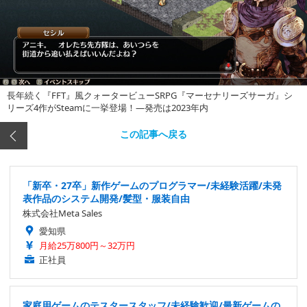
長年続く『FFT』風クォータービューSRPG『マーセナリーズサーガ』シ
リーズ4作がSteamに一挙登場！―発売は2023年内
この記事へ戻る
「新卒・27卒」新作ゲームのプログラマー/未経験活躍/未発
表作品のシステム開発/髪型・服装自由
株式会社Meta Sales
愛知県
月給25万800円～32万円
正社員
家庭用ゲームのテスタースタッフ/未経験歓迎/最新ゲームの