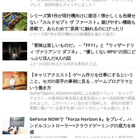
プレイ。放熱性能もチェックしました！
シリーズ第1作が現行機向けに復活！懐かしくも色褪せ
ない『カルドセプト ザ ファースト』遊びやすい機能も
搭載で、あらためて“原典”に触れるのにぴったり
シリーズ第1作が現行機向けの新機能を備えて復活！
「冒険は楽しいものだ」 ─『FF11』と『ウィザードリ
ィ ヴァリアンツ ダフネ』、"優しくないRPG"の沼にど
っぷり沈んだ4人の話
ふたつの沼の住人たちが語る奥深さとは。
【キャリアクエスト】ゲーム作りを仕事にするという
こと。セガの若手の事例に見る，ゲームプログラマと
いう働き方
Game*Sparkと4Gamerの合同による就活イベント「キャリア
クエスト」の第4回が東京都立産業貿易センター浜松町館で開催
されました。このイベントに合わせて取材した、各社の現場で
実際に働いている若手社員へのインタビューをお届けします。
GeForce NOWで『Forza Horizon 6』をプレイ。ハ
ンドルコントローラー×クラウドゲーミングの底力を体
感
体感的にラグはほぼ無し。グラフィックスはもちろん最高設定