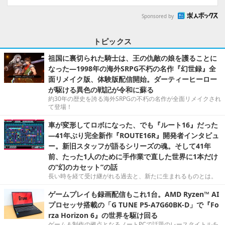
Sponsored by
トピックス
祖国に裏切られた騎士は、王の仇敵の娘を護ることに
なった―1998年の海外SRPG不朽の名作『幻世録』全
面リメイク版、体験版配信開始。ダーティーヒーロー
が駆ける異色の戦記が令和に蘇る
約30年の歴史を誇る海外SRPGの不朽の名作が全面リメイクされ
て登場！
車が変形してロボになった、でも『ルート16』だった
―41年ぶり完全新作『ROUTE16R』開発者インタビュ
ー。新旧スタッフが語るシリーズの魂。そして41年
前、たった1人のために手作業で直した世界に1本だけ
の“幻のカセット”の話
長い時を経て受け継がれる過去と、新たに生まれるものとは。
ゲームプレイも録画配信もこれ1台。AMD Ryzen™ AI
プロセッサ搭載の「G TUNE P5-A7G60BK-D」で『Fo
rza Horizon 6』の世界を駆け回る
ゲーム＆制作の拠点となるノートPCで話題のレースタイトルを