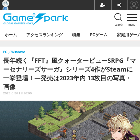
search
menu
ホーム
アクセスランキング
特集
PCゲーム
家庭用ゲー
PC
Windows
長年続く『FFT』風クォータービューSRPG『マ
ーセナリーズサーガ』シリーズ4作がSteamに
一挙登場！―発売は2023年内 13枚目の写真・
画像
2023.6.30 Fri 10:00