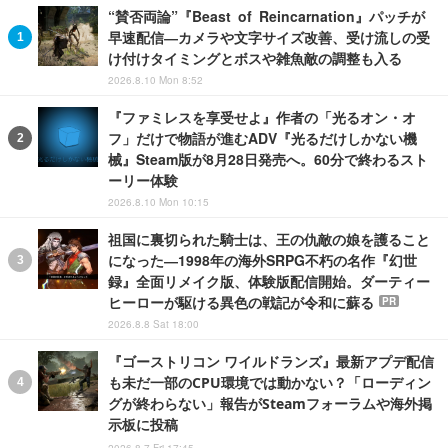
“賛否両論”『Beast of Reincarnation』パッチが
早速配信―カメラや文字サイズ改善、受け流しの受
け付けタイミングとボスや雑魚敵の調整も入る
2026.8.10 Mon 8:52
『ファミレスを享受せよ』作者の「光るオン・オ
フ」だけで物語が進むADV『光るだけしかない機
械』Steam版が8月28日発売へ。60分で終わるスト
ーリー体験
2026.8.10 Mon 10:15
祖国に裏切られた騎士は、王の仇敵の娘を護ること
になった―1998年の海外SRPG不朽の名作『幻世
録』全面リメイク版、体験版配信開始。ダーティー
ヒーローが駆ける異色の戦記が令和に蘇る
PR
2026.8.8 Sat 18:00
『ゴーストリコン ワイルドランズ』最新アプデ配信
も未だ一部のCPU環境では動かない？「ローディン
グが終わらない」報告がSteamフォーラムや海外掲
示板に投稿