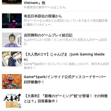
Vietnam』他
今週発売の新作ゲームはこちら。
有志日本語化の現場から
PCゲーマーなら何かとお世話になっているであろう有志翻訳者
に連続インタビュー。
吉田輝和のゲームプレイ絵日記
もはやゲムスパの顔！どこかで見かけた吉田さんのゲーム絵日
記
【大人気4コマ】じゃんげま（Junk Gaming Maide
n）
Game*Sparkの一大コンテンツに成長した4コマ。単行本も好評
発売中！
Game*Spark/インサイド公式ディスコードサーバー
好評稼働中！
【大喜利】『新種のゲーミング“蚊”が登場！ その特徴
とは？』回答募集中！