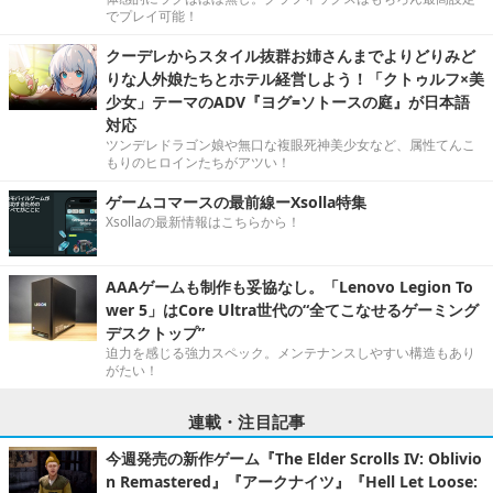
でプレイ可能！
クーデレからスタイル抜群お姉さんまでよりどりみど
りな人外娘たちとホテル経営しよう！「クトゥルフ×美
少女」テーマのADV『ヨグ=ソトースの庭』が日本語
対応
ツンデレドラゴン娘や無口な複眼死神美少女など、属性てんこ
もりのヒロインたちがアツい！
ゲームコマースの最前線ーXsolla特集
Xsollaの最新情報はこちらから！
AAAゲームも制作も妥協なし。「Lenovo Legion To
wer 5」はCore Ultra世代の“全てこなせるゲーミング
デスクトップ”
迫力を感じる強力スペック。メンテナンスしやすい構造もあり
がたい！
連載・注目記事
今週発売の新作ゲーム『The Elder Scrolls IV: Oblivio
n Remastered』『アークナイツ』『Hell Let Loose: