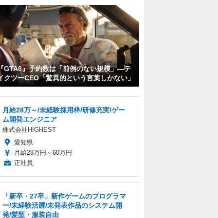
『GTA6』予約数は「前例のない規模」―テ
イクツーCEO「驚異的という言葉しかない」
月給28万～/未経験採用枠/研修充実/ゲー
ム開発エンジニア
株式会社HIGHEST
愛知県
月給28万円～60万円
正社員
「新卒・27卒」新作ゲームのプログラマ
ー/未経験活躍/未発表作品のシステム開
発/髪型・服装自由