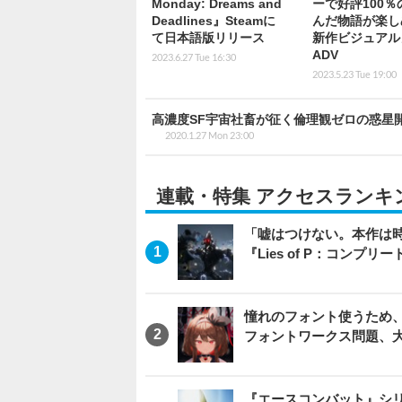
Monday: Dreams and
ーで好評100％
Deadlines』Steamに
んだ物語が楽し
て日本語版リリース
新作ビジュアル
ADV
2023.6.27 Tue 16:30
2023.5.23 Tue 19:00
高濃度SF宇宙社畜が征く倫理観ゼロの惑星開拓『Jou
2020.1.27 Mon 23:00
連載・特集 アクセスランキ
「嘘はつけない。本作は
『Lies of P：コンプリ
憧れのフォント使うため、
フォントワークス問題、
『エースコンバット』シ