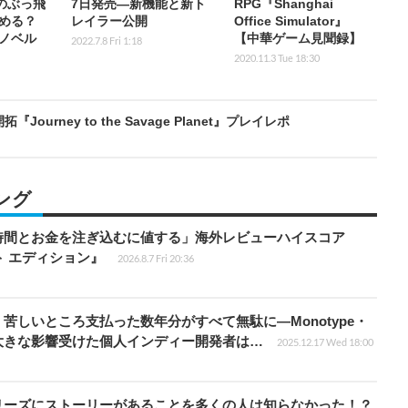
のぶっ飛
7日発売―新機能と新ト
RPG『Shanghai
める？
レイラー公開
Office Simulator』
ノベル
【中華ゲーム見聞録】
2022.7.8 Fri 1:18
2020.11.3 Tue 18:30
rney to the Savage Planet』プレイレポ
ング
時間とお金を注ぎ込むに値する」海外レビューハイスコア
ート エディション』
2026.8.7 Fri 20:36
苦しいところ支払った数年分がすべて無駄に―Monotype・
大きな影響受けた個人インディー開発者は…
2025.12.17 Wed 18:00
リーズにストーリーがあることを多くの人は知らなかった！？