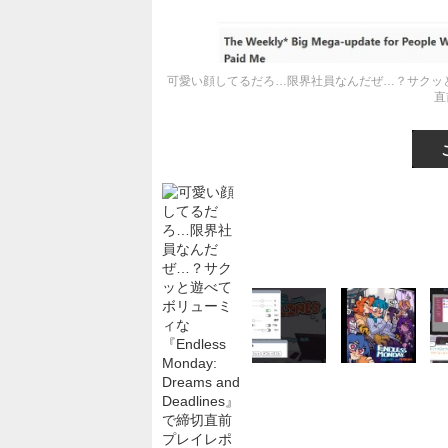
可愛い顔してるだろ…限界社員なんだぜ…？サクッと遊べてボリュ
直