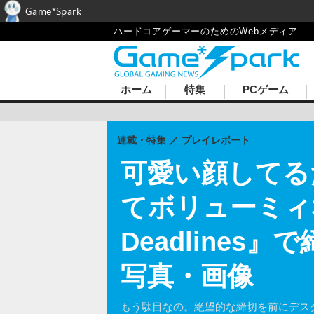
Game*Spark
ハードコアゲーマーのためのWebメディア
ホーム
特集
PCゲーム
連載・特集
プレイレポート
可愛い顔してる
てボリューミィな『E
Deadlines
写真・画像
もう駄目なの。絶望的な締切を前にデス