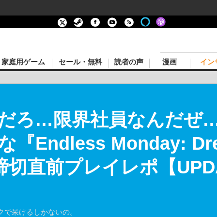
家庭用ゲーム
セール・無料
読者の声
漫画
イン
だろ…限界社員なんだぜ
ndless Monday: Dre
』で締切直前プレイレポ【UPD
クで呆けるしかないの。