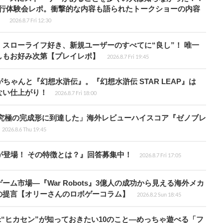
先行体験会レポ。衝撃的な内容も語られたトークショーの内容
】
2026.8.7 Fri 12:30
スローライフ好き、新規ユーザーのすべてに“良し”！ 唯一
しもお好み次第【プレイレポ】
2026.8.7 Fri 19:45
ちゃんと『幻想水滸伝』。『幻想水滸伝 STAR LEAP』は
ない仕上がり！
2026.8.7 Fri 18:00
に究極の完成形に到達した」海外レビューハイスコア『ゼノブレ
2026.8.6 Thu 19:45
が登場！ その特徴とは？』回答募集中！
2026.8.7 Fri 17:05
ム市場―『War Robots』3億人の成功から見える海外メカ
の提言【オリーさんのロボゲーコラム】
2026.8.2 Sun 18:45
米“ヒカセン”が知っておきたい10のこと―めっちゃ遊べる「フ