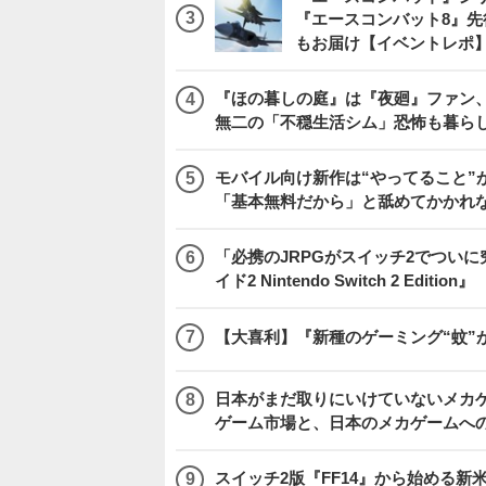
『エースコンバット8』
もお届け【イベントレポ
『ほの暮しの庭』は『夜廻』ファン、
無二の「不穏生活シム」恐怖も暮ら
モバイル向け新作は“やってること”が
「基本無料だから」と舐めてかかれ
「必携のJRPGがスイッチ2でつい
イド2 Nintendo Switch 2 Edition』
【大喜利】『新種のゲーミング“蚊”
日本がまだ取りにいけていないメカゲー
ゲーム市場と、日本のメカゲームへ
スイッチ2版『FF14』から始める新