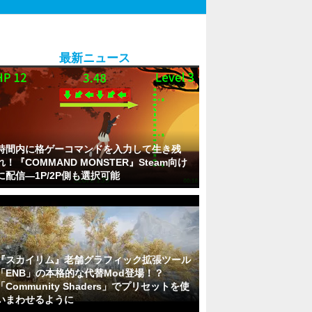
最新ニュース
時間内に格ゲーコマンドを入力して生き残
れ！『COMMAND MONSTER』Steam向け
に配信―1P/2P側も選択可能
『スカイリム』老舗グラフィック拡張ツール
「ENB」の本格的な代替Mod登場！？
「Community Shaders」でプリセットを使
いまわせるように