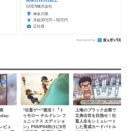
GOEN株式会社
神奈川県
月給30万円～50万円
正社員
Sponsored by
表
“社畜ゲー”復活！『ト
上海のブラック企業で
day:
ゥモロー チルドレン フ
立身出世を目指せ！社
ェニックス エディショ
畜人生をシミュレート
―レビュ
ン』PS5/PS4向けに9月
した育成カードバトル