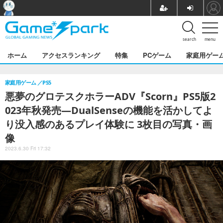
search
menu
ホーム
アクセスランキング
特集
PCゲーム
家庭用ゲー
家庭用ゲーム
PS5
悪夢のグロテスクホラーADV『Scorn』PS5版2
023年秋発売―DualSenseの機能を活かしてよ
り没入感のあるプレイ体験に 3枚目の写真・画
像
2023.6.30 Fri 17:32