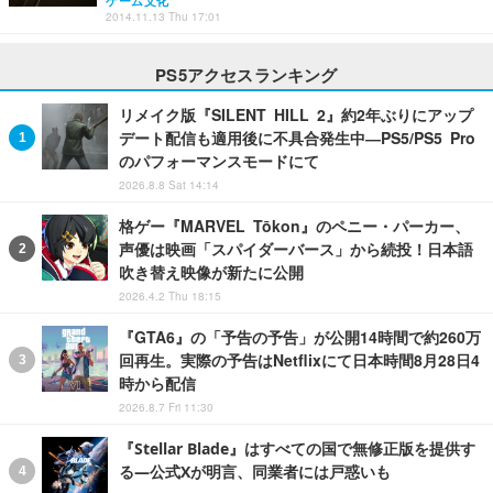
ゲーム文化
2014.11.13 Thu 17:01
PS5アクセスランキング
リメイク版『SILENT HILL 2』約2年ぶりにアップ
デート配信も適用後に不具合発生中―PS5/PS5 Pro
のパフォーマンスモードにて
2026.8.8 Sat 14:14
格ゲー『MARVEL Tōkon』のペニー・パーカー、
声優は映画「スパイダーバース」から続投！日本語
吹き替え映像が新たに公開
2026.4.2 Thu 18:15
『GTA6』の「予告の予告」が公開14時間で約260万
回再生。実際の予告はNetflixにて日本時間8月28日4
時から配信
2026.8.7 Fri 11:30
『Stellar Blade』はすべての国で無修正版を提供す
る―公式Xが明言、同業者には戸惑いも