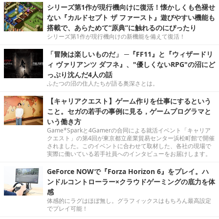
シリーズ第1作が現行機向けに復活！懐かしくも色褪せ
ない『カルドセプト ザ ファースト』遊びやすい機能も
搭載で、あらためて“原典”に触れるのにぴったり
シリーズ第1作が現行機向けの新機能を備えて復活！
「冒険は楽しいものだ」 ─『FF11』と『ウィザードリ
ィ ヴァリアンツ ダフネ』、"優しくないRPG"の沼にど
っぷり沈んだ4人の話
ふたつの沼の住人たちが語る奥深さとは。
【キャリアクエスト】ゲーム作りを仕事にするという
こと。セガの若手の事例に見る，ゲームプログラマと
いう働き方
Game*Sparkと4Gamerの合同による就活イベント「キャリア
クエスト」の第4回が東京都立産業貿易センター浜松町館で開催
されました。このイベントに合わせて取材した、各社の現場で
実際に働いている若手社員へのインタビューをお届けします。
GeForce NOWで『Forza Horizon 6』をプレイ。ハ
ンドルコントローラー×クラウドゲーミングの底力を体
感
体感的にラグはほぼ無し。グラフィックスはもちろん最高設定
でプレイ可能！