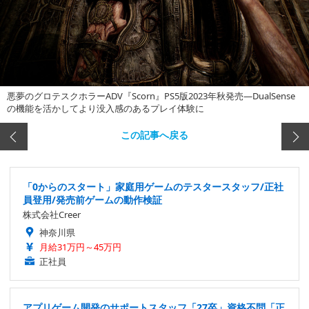
悪夢のグロテスクホラーADV『Scorn』PS5版2023年秋発売―DualSense
の機能を活かしてより没入感のあるプレイ体験に
この記事へ戻る
「0からのスタート」家庭用ゲームのテスタースタッフ/正社
員登用/発売前ゲームの動作検証
株式会社Creer
神奈川県
月給31万円～45万円
正社員
アプリゲーム開発のサポートスタッフ「27卒」資格不問「正