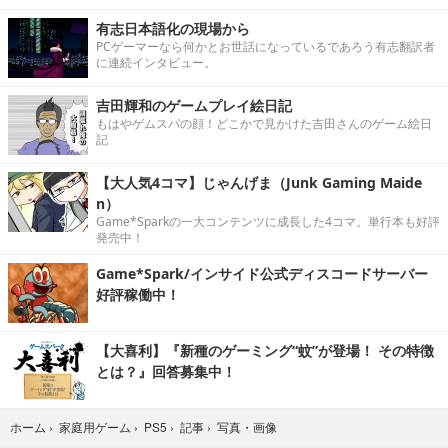
有志日本語化の現場から
PCゲーマーなら何かとお世話になっているであろう有志翻訳者
に連続インタビュー。
吉田輝和のゲームプレイ絵日記
もはやゲムスパの顔！どこかで見かけた吉田さんのゲーム絵日
記
【大人気4コマ】じゃんげま（Junk Gaming Maide
n）
Game*Sparkの一大コンテンツに成長した4コマ。単行本も好評
発売中！
Game*Spark/インサイド公式ディスコードサーバー
好評稼働中！
【大喜利】『新種のゲーミング“蚊”が登場！ その特徴
とは？』回答募集中！
写真・画像
ホーム
›
家庭用ゲーム
›
PS5
›
記事
›