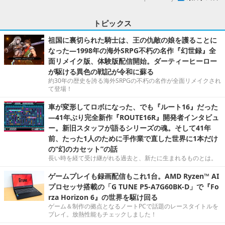
トピックス
祖国に裏切られた騎士は、王の仇敵の娘を護ることに
なった―1998年の海外SRPG不朽の名作『幻世録』全
面リメイク版、体験版配信開始。ダーティーヒーロー
が駆ける異色の戦記が令和に蘇る
約30年の歴史を誇る海外SRPGの不朽の名作が全面リメイクされ
て登場！
車が変形してロボになった、でも『ルート16』だった
―41年ぶり完全新作『ROUTE16R』開発者インタビュ
ー。新旧スタッフが語るシリーズの魂。そして41年
前、たった1人のために手作業で直した世界に1本だけ
の“幻のカセット”の話
長い時を経て受け継がれる過去と、新たに生まれるものとは。
ゲームプレイも録画配信もこれ1台。AMD Ryzen™ AI
プロセッサ搭載の「G TUNE P5-A7G60BK-D」で『Fo
rza Horizon 6』の世界を駆け回る
ゲーム＆制作の拠点となるノートPCで話題のレースタイトルを
プレイ。放熱性能もチェックしました！