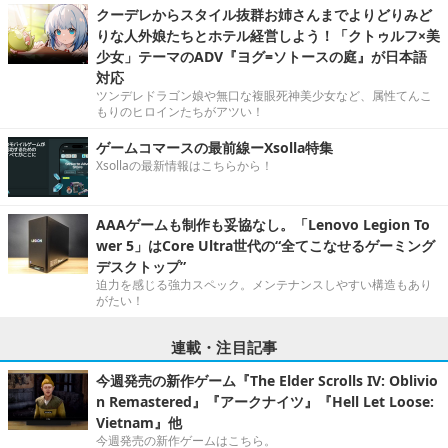
クーデレからスタイル抜群お姉さんまでよりどりみど
りな人外娘たちとホテル経営しよう！「クトゥルフ×美
少女」テーマのADV『ヨグ=ソトースの庭』が日本語
対応
ツンデレドラゴン娘や無口な複眼死神美少女など、属性てんこ
もりのヒロインたちがアツい！
ゲームコマースの最前線ーXsolla特集
Xsollaの最新情報はこちらから！
AAAゲームも制作も妥協なし。「Lenovo Legion To
wer 5」はCore Ultra世代の“全てこなせるゲーミング
デスクトップ”
迫力を感じる強力スペック。メンテナンスしやすい構造もあり
がたい！
連載・注目記事
今週発売の新作ゲーム『The Elder Scrolls IV: Oblivio
n Remastered』『アークナイツ』『Hell Let Loose:
Vietnam』他
今週発売の新作ゲームはこちら。