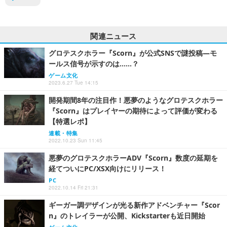
関連ニュース
グロテスクホラー『Scorn』が公式SNSで謎投稿―モ
ールス信号が示すのは……？
ゲーム文化
2023.6.27 Tue 14:15
開発期間8年の注目作！悪夢のようなグロテスクホラー
『Scorn』はプレイヤーの期待によって評価が変わる
【特選レポ】
連載・特集
2022.10.23 Sun 11:45
悪夢のグロテスクホラーADV『Scorn』数度の延期を
経てついにPC/XSX向けにリリース！
PC
2022.10.14 Fri 21:31
ギーガー調デザインが光る新作アドベンチャー『Scor
n』のトレイラーが公開、Kickstarterも近日開始