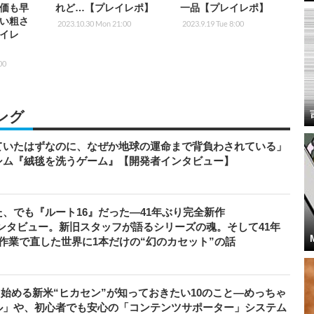
価も早
れど…【プレイレポ】
一品【プレイレポ】
い粗さ
2023.10.30 Mon 21:00
2023.9.19 Tue 8:00
イレ
00
ング
ていたはずなのに、なぜか地球の運命まで背負わされている」
シム『絨毯を洗うゲーム』【開発者インタビュー】
、でも『ルート16』だった―41年ぶり完全新作
者インタビュー。新旧スタッフが語るシリーズの魂。そして41年
作業で直した世界に1本だけの“幻のカセット”の話
から始める新米“ヒカセン”が知っておきたい10のこと―めっちゃ
ル」や、初心者でも安心の「コンテンツサポーター」システム