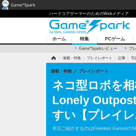
Game*Spark
ハードコアゲーマーのためのWebメディア
ホーム
特集
PCゲーム
Game*Sparkレビュー
プ
ホーム
›
連載・特集
›
プレイレポート
›
記事
›
写
連載・特集
プレイレポート
ネコ型ロボを相
Lonely Ou
すい【プレイレ
本日ご紹介するのはFreedom Gamesの