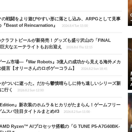
の戦闘をより遊びやすい形に落とし込み、ARPGとして見事
 of Reincarnation』
2026.8.4 Tue 15:00
のクラフトビールが新発売！グッズも盛り沢山の「FINAL
P」では巨大なエーテライトもお出迎え
2026.8.6 Thu 12:15
ム市場―『War Robots』3億人の成功から見える海外メカ
の提言【オリーさんのロボゲーコラム】
2026.8.2 Sun 18:45
ンがついに逝った。だから鬱憤晴らしに待ち遠しいシリーズ新
6』に行く
2026.8.2 Sun 12:00
ch 2 Edition』新衣装のホムラ＆ヒカリがたまらん！ゲームフリー
ムスパ注目タイトルまとめ#3
2026.8.2 Sun 11:00
Ryzen™ AIプロセッサ搭載の「G TUNE P5-A7G60BK-