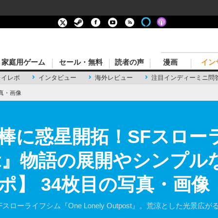
家庭用ゲーム
セール・無料
読者の声
漫画
イン
レイレポ
インタビュー
海外レビュー
注目インディーミニ問
真・画像
棒に惑星開拓！SFスローラ
tpost』物語の展開やシン
ポ】 34枚目の写真・画像
SFスローライフシム『One Lonely Outpost』。荒涼とした光