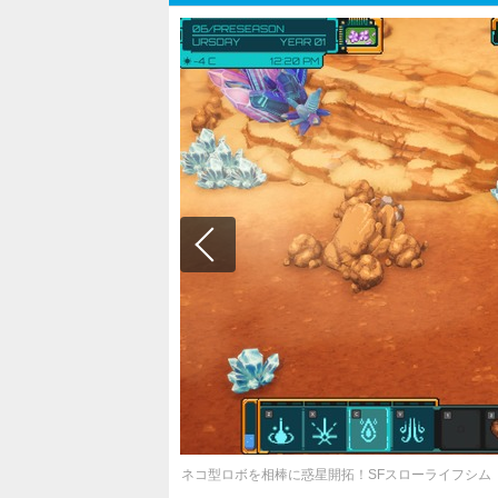
ネコ型ロボを相棒に惑星開拓！SFスローライフシム『On