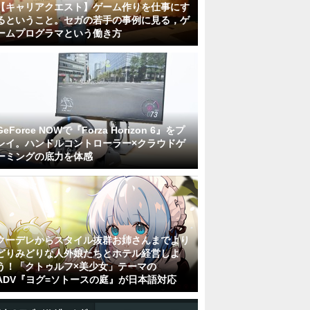
【キャリアクエスト】ゲーム作りを仕事にす
るということ。セガの若手の事例に見る，ゲ
ームプログラマという働き方
GeForce NOWで『Forza Horizon 6』をプ
レイ。ハンドルコントローラー×クラウドゲ
ーミングの底力を体感
クーデレからスタイル抜群お姉さんまでより
どりみどりな人外娘たちとホテル経営しよ
う！「クトゥルフ×美少女」テーマの
ADV『ヨグ=ソトースの庭』が日本語対応