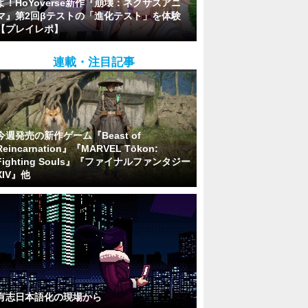
よ！HoYoverse新作『崩壊：ネクサスアニ
マ』第2回βテストの「進化テスト」を体験
【プレイレポ】
連載・注目記事
今週発売の新作ゲーム『Beast of
Reincarnation』『MARVEL Tōkon:
Fighting Souls』『ファイナルファンタジー
XIV』他
有志日本語化の現場から