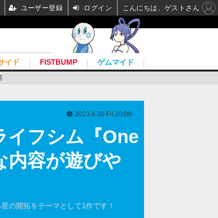
ユーザー登録
ログイン
こんにちは、ゲストさん
サイド
FISTBUMP
ゲムマイド
答
2023.6.30 Fri 20:00
イフシム『One
プルな内容が遊びや
景広がる星の開拓をテーマとして1作です！