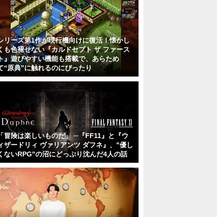
シリーズ第1作が現行機向けに復活！懐かし
くも色褪せない『カルドセプト ザ ファース
ト』遊びやすい機能も搭載で、あらため
て“原典”に触れるのにぴったり
「冒険は楽しいものだ」 ─『FF11』と『ウ
ィザードリィ ヴァリアンツ ダフネ』、"優し
くないRPG"の沼にどっぷり沈んだ4人の話