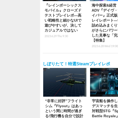
『レインボーシックス
海中探索&経営
モバイル』クローズド
ADV『デイヴ
テストプレイレポ―高
イバー』正式版
い戦略性と細かなUIで
レイレポート―
遊びやすいが、決して
詰め込みまくり
カジュアルではない
がさらにパワー
した見事な「完
2023.6.29 Thu 9:30
【特集】
2023.6.28 Wed 19:00
しぼりたて！特選Steamプレイレポ
“非常に好評”フライト
宇宙船を操作し
シム『Flyout』はあっ
デスマッチを生
という間に時間が過ぎ
対戦型STG『Sp
る!飛行機を自分で設計
Battle Roya