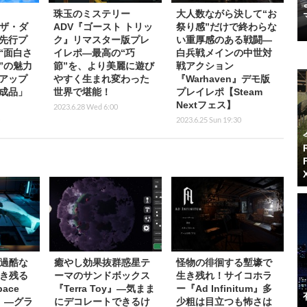
珠玉のミステリー
大人数ながら決して“お
・ザ・ダ
ADV『ゴースト トリッ
祭り感”だけで終わらな
先行プ
ク』リマスター版プレ
い重厚感のある戦闘―
“面白さ
イレポ―最高の“巧
白兵戦メインの中世対
”の魅力
節”を、より美麗に遊び
戦アクション
アップ
やすく生まれ変わった
『Warhaven』デモ版
成品」
世界で堪能！
プレイレポ【Steam
Nextフェス】
2023.6.28 Wed 6:00
2023.6.25 Sun 19:30
過酷な
癒やし効果抜群惑星テ
怪物の徘徊する塹壕で
き残る
ーマのサンドボックス
生き残れ！サイコホラ
ace
『Terra Toy』―気まま
ー『Ad Infinitum』多
le』―グラ
にデコレートできるけ
少粗は目立つも怖さは