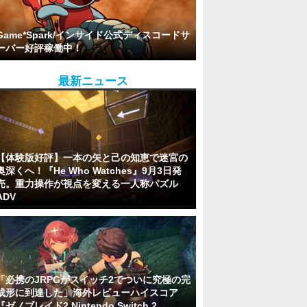
Game*Spark/インサイド公式ディスコードサ
ーバー好評稼働中！
最新ニュース
【体験版好評】一本の矢と己の知恵で迷宮の
奥深くへ！『He Who Watches』9月3日発
売。重力操作が視点を変える一人称パズル
ADV
「必携のJRPGがスイッチ2でついに究極の完
成形に到達した」海外レビューハイスコア
『ゼノブレイド2 Nintendo Switch 2