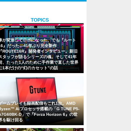
TOPICS
車が変形してロボになった、でも『ルート
16』だった―41年ぶり完全新作
『ROUTE16R』開発者インタビュー。新旧
スタッフが語るシリーズの魂。そして41年
前、たった1人のために手作業で直した世界
に1本だけの“幻のカセット”の話
ゲームプレイも録画配信もこれ1台。AMD
Ryzen™ AIプロセッサ搭載の「G TUNE P5-
A7G60BK-D」で『Forza Horizon 6』の世
界を駆け回る