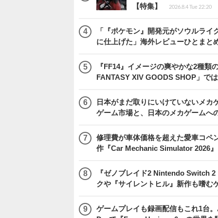
【特集】
2026.8.4 Tue 22:20
「『ポケモン』開発元がソウルライク
に仕上げた」海外レビューひとまとめ『Beast
『FF14』イメージの爽やかな2種類
FANTASY XIV GOODS SHO
日本がまだ取りにいけていないメカゲー
ゲーム市場と、日本のメカゲームへ
修理費が車体価格を超えた愛車コペ
作『Car Mechanic Simulator 202
『ゼノブレイド2 Nintendo Swit
クや『サイレントヒル』新作も嗜むゲ
ゲームプレイも録画配信もこれ1台。AMD 