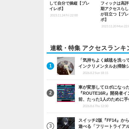
して自分で操縦【プレ
フィックは高評
イレポ】
期アクセスらし
が目立つ【プレ
2023.11.24 Fri 22:00
ポ】
2023.11.20 Mon 22:
連載・特集 アクセスランキ
「気持ちよく絨毯を洗っ
インクリメンタルお掃除
2026.8.2 Sun 18:15
車が変形してロボになった
『ROUTE16R』開発
前、たった1人のために手
2026.8.6 Thu 12:00
スイッチ2版『FF14』
遊べる「フリートライア