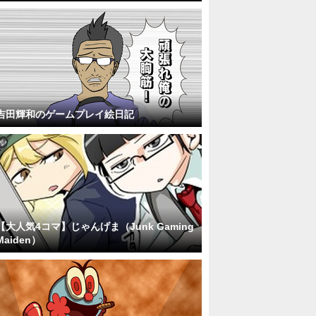
吉田輝和のゲームプレイ絵日記
【大人気4コマ】じゃんげま（Junk Gaming
Maiden）