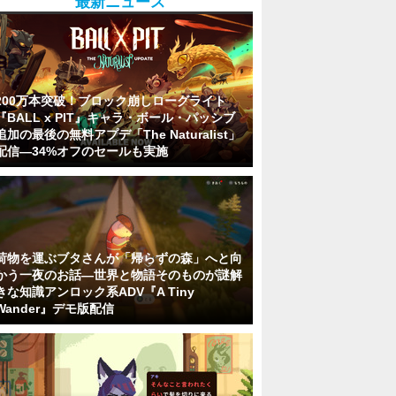
最新ニュース
200万本突破！ブロック崩しローグライト
『BALL x PIT』キャラ・ボール・パッシブ
追加の最後の無料アプデ「The Naturalist」
配信―34%オフのセールも実施
荷物を運ぶブタさんが「帰らずの森」へと向
かう一夜のお話―世界と物語そのものが謎解
きな知識アンロック系ADV『A Tiny
Wander』デモ版配信