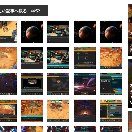
e Lonely Outpost』物語の展開やシンプルな内容が遊びやすい【プレイレ
ポ】
この記事へ戻る
44/52