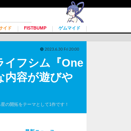
サイド
FISTBUMP
ゲムマイド
2023.6.30 Fri 20:00
イフシム『One
プルな内容が遊びや
景広がる星の開拓をテーマとして1作です！