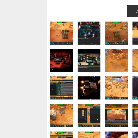
ネコ型ロボを相棒に惑星開拓！SFスローライフシム『On