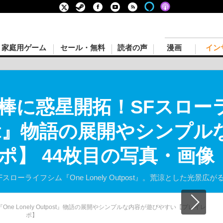
家庭用ゲーム
セール・無料
読者の声
漫画
イン
棒に惑星開拓！SFスローラ
tpost』物語の展開やシン
ポ】 44枚目の写真・画像
SFスローライフシム『One Lonely Outpost』。荒涼とした光