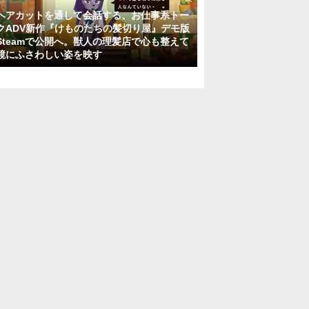
ヘアカットを通して会話する、お仕事系トー
クADV新作『けものたちの髪切り屋』デモ版
Steamで公開へ。獣人の理髪店で心も整えて
鏡にふさわしい姿を映す