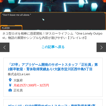
ネコ型ロボを相棒に惑星開拓！SFスローライフシム『One Lonely Outpo
st』物語の展開やシンプルな内容が遊びやすい【プレイレポ】
この記事へ戻る
「27卒」アプリゲーム開発のサポートスタッフ「正社員」第
2新卒歓迎・育休取得実績あり/大阪市淀川区西中島5丁目
株式会社Le Lien
大阪府
月給25万1,500円～32万円
正社員
ゲームUI・GUIの開発サポートスタッフ・資格取得支援/育