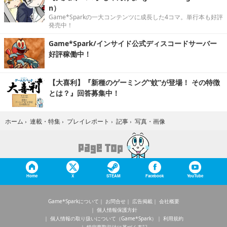
n）
Game*Sparkの一大コンテンツに成長した4コマ。単行本も好評
発売中！
Game*Spark/インサイド公式ディスコードサーバー
好評稼働中！
【大喜利】『新種のゲーミング“蚊”が登場！ その特徴
とは？』回答募集中！
写真・画像
ホーム
›
連載・特集
›
プレイレポート
›
記事
›
Home
X
STEAM
Facebook
YouTube
Game*Sparkについて
お問合せ
広告掲載
会社概要
個人情報保護方針
個人情報の取り扱いについて（Game*Spark）
利用規約
特定商取引法に基づく表記