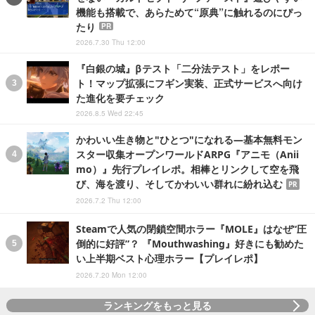
機能も搭載で、あらためて“原典”に触れるのにぴっ
たり
PR
2026.7.30 Thu 12:00
『白銀の城』βテスト「二分法テスト」をレポー
ト！マップ拡張にフギン実装、正式サービスへ向け
た進化を要チェック
2026.8.5 Wed 22:45
かわいい生き物と"ひとつ"になれる―基本無料モン
スター収集オープンワールドARPG『アニモ（Anii
mo）』先行プレイレポ。相棒とリンクして空を飛
び、海を渡り、そしてかわいい群れに紛れ込む
PR
2026.7.2 Thu 12:00
Steamで人気の閉鎖空間ホラー『MOLE』はなぜ“圧
倒的に好評”？ 『Mouthwashing』好きにも勧めた
い上半期ベスト心理ホラー【プレイレポ】
2026.7.20 Mon 12:00
ランキングをもっと見る