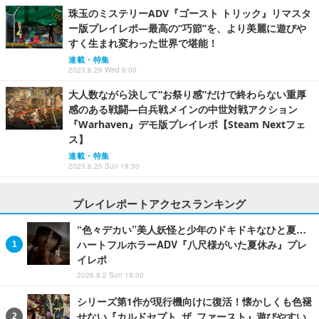
珠玉のミステリーADV『ゴースト トリック』リマスタ
ー版プレイレポ―最高の“巧節”を、より美麗に遊びや
すく生まれ変わった世界で堪能！
連載・特集
2023.6.28 Wed 6:00
大人数ながら決して“お祭り感”だけで終わらない重厚
感のある戦闘―白兵戦メインの中世対戦アクション
『Warhaven』デモ版プレイレポ【Steam Nextフェ
ス】
連載・特集
2023.6.25 Sun 19:30
プレイレポートアクセスランキング
“色々デカい”美人妖怪と少年のドキドキなひと夏…
ハートフルホラーADV『八尺様がいた夏休み』プレ
イレポ
2026.8.2 Sun 19:00
シリーズ第1作が現行機向けに復活！懐かしくも色褪
せない『カルドセプト ザ ファースト』遊びやすい