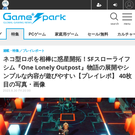
search
menu
グ
特集
PCゲーム
家庭用ゲーム
セール/無料
カルチャ
連載・特集
プレイレポート
ネコ型ロボを相棒に惑星開拓！SFスローライフ
シム『One Lonely Outpost』物語の展開やシ
ンプルな内容が遊びやすい【プレイレポ】 40枚
目の写真・画像
2023.6.30 Fri 20:00