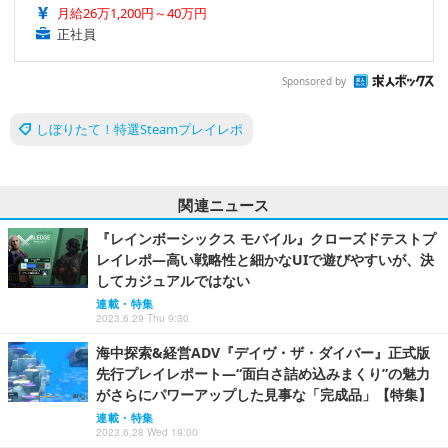
月給26万1,200円～40万円
正社員
Sponsored by
しぼりたて！特選Steamプレイレポ
関連ニュース
『レインボーシックス モバイル』クローズドテストプ
レイレポ―高い戦略性と細かなUIで遊びやすいが、決
してカジュアルではない
連載・特集
2023.6.29 Thu 9:30
海中探索&経営ADV『デイヴ・ザ・ダイバー』正式版
先行プレイレポート―“面白さ詰め込みまくり”の魅力
がさらにパワーアップした見事な「完成品」【特集】
連載・特集
2023.6.28 Wed 19:00