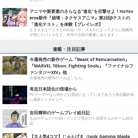
がたい！
アニマや新要素のさらなる“進化”を目撃せよ！HoYov
erse新作『崩壊：ネクサスアニマ』第2回βテストの
「進化テスト」を体験【プレイレポ】
さまざまなアニマとの出会いや、スキルによってさらに戦略性
が増したバトルなど、本作の注目の要素に迫ります！
連載・注目記事
今週発売の新作ゲーム『Beast of Reincarnation』
『MARVEL Tōkon: Fighting Souls』『ファイナルフ
ァンタジーXIV』他
今週発売の新作ゲームはこちら。
有志日本語化の現場から
PCゲーマーなら何かとお世話になっているであろう有志翻訳者
に連続インタビュー。
吉田輝和のゲームプレイ絵日記
もはやゲムスパの顔！どこかで見かけた吉田さんのゲーム絵日
記
【大人気4コマ】じゃんげま（Junk Gaming Maide