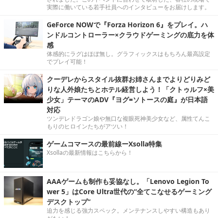
実際に働いている若手社員へのインタビューをお届けします。
GeForce NOWで『Forza Horizon 6』をプレイ。ハ
ンドルコントローラー×クラウドゲーミングの底力を体
感
体感的にラグはほぼ無し。グラフィックスはもちろん最高設定
でプレイ可能！
クーデレからスタイル抜群お姉さんまでよりどりみど
りな人外娘たちとホテル経営しよう！「クトゥルフ×美
少女」テーマのADV『ヨグ=ソトースの庭』が日本語
対応
ツンデレドラゴン娘や無口な複眼死神美少女など、属性てんこ
もりのヒロインたちがアツい！
ゲームコマースの最前線ーXsolla特集
Xsollaの最新情報はこちらから！
AAAゲームも制作も妥協なし。「Lenovo Legion To
wer 5」はCore Ultra世代の“全てこなせるゲーミング
デスクトップ”
迫力を感じる強力スペック。メンテナンスしやすい構造もあり