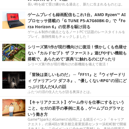
長い時を経て受け継がれる過去と、新たに生まれるものとは。
ゲームプレイも録画配信もこれ1台。AMD Ryzen™ AI
プロセッサ搭載の「G TUNE P5-A7G60BK-D」で『Fo
rza Horizon 6』の世界を駆け回る
ゲーム＆制作の拠点となるノートPCで話題のレースタイトルを
プレイ。放熱性能もチェックしました！
シリーズ第1作が現行機向けに復活！懐かしくも色褪せ
ない『カルドセプト ザ ファースト』遊びやすい機能も
搭載で、あらためて“原典”に触れるのにぴったり
シリーズ第1作が現行機向けの新機能を備えて復活！
「冒険は楽しいものだ」 ─『FF11』と『ウィザードリ
ィ ヴァリアンツ ダフネ』、"優しくないRPG"の沼にど
っぷり沈んだ4人の話
ふたつの沼の住人たちが語る奥深さとは。
【キャリアクエスト】ゲーム作りを仕事にするという
こと。セガの若手の事例に見る，ゲームプログラマと
いう働き方
Game*Sparkと4Gamerの合同による就活イベント「キャリア
クエスト」の第4回が東京都立産業貿易センター浜松町館で開催
されました。このイベントに合わせて取材した、各社の現場で