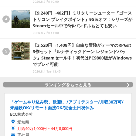
2026.8.7 Fri 10:00
【9,240円→462円】ミリタリーシューター『ゴース
トリコン ブレイクポイント』95％オフ！シリーズが
Steamセール中で6作バンドルもとても安い
2026.8.7 Fri 11:00
【3,520円→1,408円】自由な冒険がテーマのRPGの
3作セット『ルナティックドーン レジェンドパッ
ク』Steamセール中！初代はPC9800版がWindows
でプレイ可能
2026.8.4 Tue 13:45
ランキングをもっと見る
「ゲームやり込み勢、歓迎!」/アプリテスター/月収30万可/
未経験OK/リモート面接OK/完全土日祝休み
BCC株式会社
愛知県
月給40万1,000円～44万8,000円
正社員