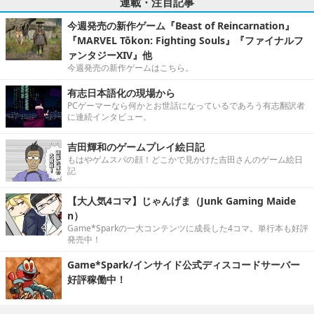
連載・注目記事
今週発売の新作ゲーム『Beast of Reincarnation』
『MARVEL Tōkon: Fighting Souls』『ファイナルフ
ァンタジーXIV』他
今週発売の新作ゲームはこちら。
有志日本語化の現場から
PCゲーマーなら何かとお世話になっているであろう有志翻訳者
に連続インタビュー。
吉田輝和のゲームプレイ絵日記
もはやゲムスパの顔！どこかで見かけた吉田さんのゲーム絵日
記
【大人気4コマ】じゃんげま（Junk Gaming Maide
n）
Game*Sparkの一大コンテンツに成長した4コマ。単行本も好評
発売中！
Game*Spark/インサイド公式ディスコードサーバー
好評稼働中！