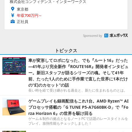
株式会社コンフィデンス・インターワークス
東京都
年収700万円～
正社員
Sponsored by
トピックス
車が変形してロボになった、でも『ルート16』だった
―41年ぶり完全新作『ROUTE16R』開発者インタビュ
ー。新旧スタッフが語るシリーズの魂。そして41年
前、たった1人のために手作業で直した世界に1本だけ
の“幻のカセット”の話
長い時を経て受け継がれる過去と、新たに生まれるものとは。
ゲームプレイも録画配信もこれ1台。AMD Ryzen™ AI
プロセッサ搭載の「G TUNE P5-A7G60BK-D」で『Fo
rza Horizon 6』の世界を駆け回る
ゲーム＆制作の拠点となるノートPCで話題のレースタイトルを
プレイ。放熱性能もチェックしました！