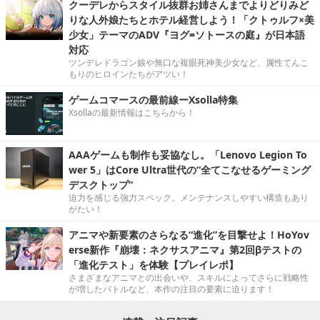
クーデレからスタイル抜群お姉さんまでよりどりみど
りな人外娘たちとホテル経営しよう！「クトゥルフ×美
少女」テーマのADV『ヨグ=ソトースの庭』が日本語
対応
ツンデレドラゴン娘や無口な複眼死神美少女など、属性てんこ
もりのヒロインたちがアツい！
ゲームコマースの最前線ーXsolla特集
Xsollaの最新情報はこちらから！
AAAゲームも制作も妥協なし。「Lenovo Legion To
wer 5」はCore Ultra世代の“全てこなせるゲーミング
デスクトップ”
迫力を感じる強力スペック。メンテナンスしやすい構造もあり
がたい！
アニマや新要素のさらなる“進化”を目撃せよ！HoYov
erse新作『崩壊：ネクサスアニマ』第2回βテストの
「進化テスト」を体験【プレイレポ】
さまざまなアニマとの出会いや、スキルによってさらに戦略性
が増したバトルなど、本作の注目の要素に迫ります！