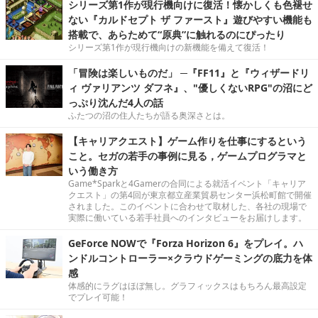
シリーズ第1作が現行機向けに復活！懐かしくも色褪せ
ない『カルドセプト ザ ファースト』遊びやすい機能も
搭載で、あらためて“原典”に触れるのにぴったり
シリーズ第1作が現行機向けの新機能を備えて復活！
「冒険は楽しいものだ」 ─『FF11』と『ウィザードリ
ィ ヴァリアンツ ダフネ』、"優しくないRPG"の沼にど
っぷり沈んだ4人の話
ふたつの沼の住人たちが語る奥深さとは。
【キャリアクエスト】ゲーム作りを仕事にするという
こと。セガの若手の事例に見る，ゲームプログラマと
いう働き方
Game*Sparkと4Gamerの合同による就活イベント「キャリア
クエスト」の第4回が東京都立産業貿易センター浜松町館で開催
されました。このイベントに合わせて取材した、各社の現場で
実際に働いている若手社員へのインタビューをお届けします。
GeForce NOWで『Forza Horizon 6』をプレイ。ハ
ンドルコントローラー×クラウドゲーミングの底力を体
感
体感的にラグはほぼ無し。グラフィックスはもちろん最高設定
でプレイ可能！