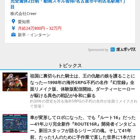
完全週休2日制・動画スキル習得/名古屋市中村区名駅南1丁
目
株式会社Creer
愛知県
月給24万800円～32万円
新卒・インターン
Sponsored by
トピックス
祖国に裏切られた騎士は、王の仇敵の娘を護ることに
なった―1998年の海外SRPG不朽の名作『幻世録』全
面リメイク版、体験版配信開始。ダーティーヒーロー
が駆ける異色の戦記が令和に蘇る
約30年の歴史を誇る海外SRPGの不朽の名作が全面リメイクされ
て登場！
車が変形してロボになった、でも『ルート16』だった
―41年ぶり完全新作『ROUTE16R』開発者インタビュ
ー。新旧スタッフが語るシリーズの魂。そして41年
前、たった1人のために手作業で直した世界に1本だけ