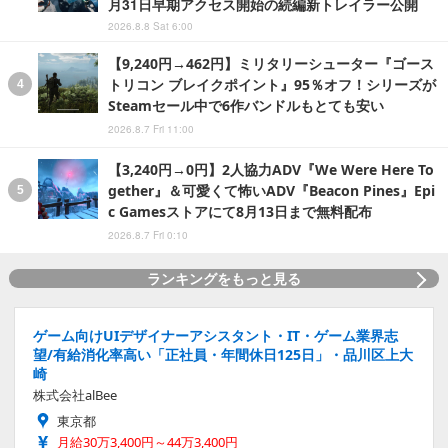
月31日早期アクセス開始の続編新トレイラー公開
2026.8.8 Sat 6:00
【9,240円→462円】ミリタリーシューター『ゴース
トリコン ブレイクポイント』95％オフ！シリーズが
Steamセール中で6作バンドルもとても安い
2026.8.7 Fri 11:00
【3,240円→0円】2人協力ADV『We Were Here To
gether』＆可愛くて怖いADV『Beacon Pines』Epi
c Gamesストアにて8月13日まで無料配布
2026.8.7 Fri 0:10
ランキングをもっと見る
ゲーム向けUIデザイナーアシスタント・IT・ゲーム業界志
望/有給消化率高い「正社員・年間休日125日」・品川区上大
崎
株式会社alBee
東京都
月給30万3,400円～44万3,400円