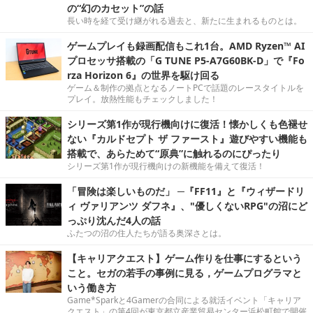
の“幻のカセット”の話
長い時を経て受け継がれる過去と、新たに生まれるものとは。
ゲームプレイも録画配信もこれ1台。AMD Ryzen™ AI
プロセッサ搭載の「G TUNE P5-A7G60BK-D」で『Fo
rza Horizon 6』の世界を駆け回る
ゲーム＆制作の拠点となるノートPCで話題のレースタイトルを
プレイ。放熱性能もチェックしました！
シリーズ第1作が現行機向けに復活！懐かしくも色褪せ
ない『カルドセプト ザ ファースト』遊びやすい機能も
搭載で、あらためて“原典”に触れるのにぴったり
シリーズ第1作が現行機向けの新機能を備えて復活！
「冒険は楽しいものだ」 ─『FF11』と『ウィザードリ
ィ ヴァリアンツ ダフネ』、"優しくないRPG"の沼にど
っぷり沈んだ4人の話
ふたつの沼の住人たちが語る奥深さとは。
【キャリアクエスト】ゲーム作りを仕事にするという
こと。セガの若手の事例に見る，ゲームプログラマと
いう働き方
Game*Sparkと4Gamerの合同による就活イベント「キャリア
クエスト」の第4回が東京都立産業貿易センター浜松町館で開催