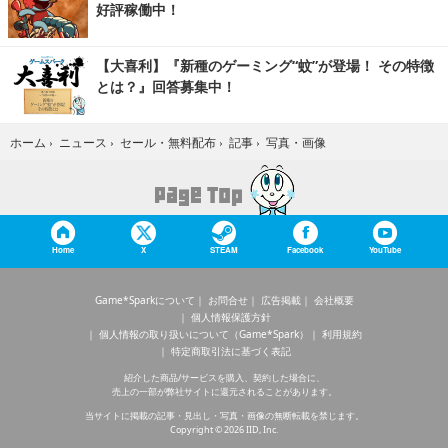
好評稼働中！
【大喜利】『新種のゲーミング“蚊”が登場！ その特徴
とは？』回答募集中！
写真・画像
ホーム
›
ニュース
›
セール・無料配布
›
記事
›
Home
X
STEAM
Facebook
YouTube
Game*Sparkについて
お問合せ
広告掲載
会社概要
個人情報保護方針
個人情報の取り扱いについて（Game*Spark）
利用規約
特定商取引法に基づく表記
紹介した商品/サービスを購入、契約した場合に、
売上の一部が弊社サイトに還元されることがあります。
当サイトに掲載の記事・見出し・写真・画像の無断転載を禁じます。
Copyright © 2026 IID, Inc.