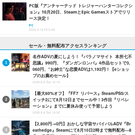
PC版『アンチャーテッド トレジャーハンターコレクシ
ョン』10月20日、SteamとEpic Gamesストアでリリ
ース決定！
PC
2022.9.16 Fri 9:48
セール・無料配布アクセスランキング
名作ADVの夏にしよう！『パラノマサイト 本所七不
思議』990円、『ダンガンロンパ』4作品セットで3,
060円、“お紳士”な恋愛ADVは1,192円！【eショッ
プのお薦めセール】
2026.8.8 Sat 16:15
【最大60%オフ】『FF7 リバース』Steam/PS5/ス
イッチ2にて8月12日までセール中！3作目『リベレ
ーション』までに夏休み使って予習しよう
2026.8.8 Sat 19:30
【2,800円→0円】おかしな宇宙サバイバルADV『Br
eathedge』Steamにて8月10日2時まで無料配布―8