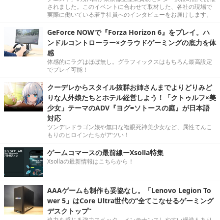
されました。このイベントに合わせて取材した、各社の現場で
実際に働いている若手社員へのインタビューをお届けします。
GeForce NOWで『Forza Horizon 6』をプレイ。ハ
ンドルコントローラー×クラウドゲーミングの底力を体
感
体感的にラグはほぼ無し。グラフィックスはもちろん最高設定
でプレイ可能！
クーデレからスタイル抜群お姉さんまでよりどりみど
りな人外娘たちとホテル経営しよう！「クトゥルフ×美
少女」テーマのADV『ヨグ=ソトースの庭』が日本語
対応
ツンデレドラゴン娘や無口な複眼死神美少女など、属性てんこ
もりのヒロインたちがアツい！
ゲームコマースの最前線ーXsolla特集
Xsollaの最新情報はこちらから！
AAAゲームも制作も妥協なし。「Lenovo Legion To
wer 5」はCore Ultra世代の“全てこなせるゲーミング
デスクトップ”
迫力を感じる強力スペック。メンテナンスしやすい構造もあり