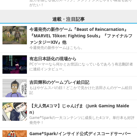
がたい！
連載・注目記事
今週発売の新作ゲーム『Beast of Reincarnation』
『MARVEL Tōkon: Fighting Souls』『ファイナルフ
ァンタジーXIV』他
今週発売の新作ゲームはこちら。
有志日本語化の現場から
PCゲーマーなら何かとお世話になっているであろう有志翻訳者
に連続インタビュー。
吉田輝和のゲームプレイ絵日記
もはやゲムスパの顔！どこかで見かけた吉田さんのゲーム絵日
記
【大人気4コマ】じゃんげま（Junk Gaming Maide
n）
Game*Sparkの一大コンテンツに成長した4コマ。単行本も好評
発売中！
Game*Spark/インサイド公式ディスコードサーバー