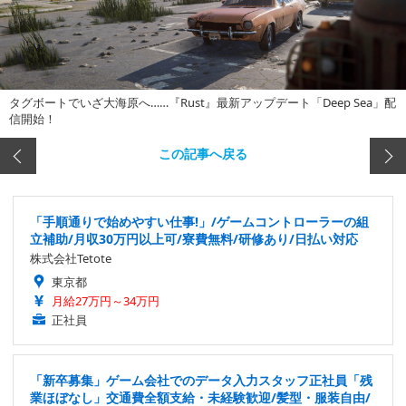
タグボートでいざ大海原へ……『Rust』最新アップデート「Deep Sea」配
信開始！
この記事へ戻る
「手順通りで始めやすい仕事!」/ゲームコントローラーの組
立補助/月収30万円以上可/寮費無料/研修あり/日払い対応
株式会社Tetote
東京都
月給27万円～34万円
正社員
「新卒募集」ゲーム会社でのデータ入力スタッフ正社員「残
業ほぼなし」交通費全額支給・未経験歓迎/髪型・服装自由/