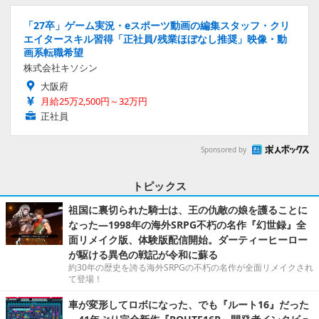
「27卒」ゲーム実況・eスポーツ動画の編集スタッフ・クリ
エイタースキル習得「正社員/残業ほぼなし推奨」映像・動
画系転職希望
株式会社キソシン
大阪府
月給25万2,500円～32万円
正社員
Sponsored by
トピックス
祖国に裏切られた騎士は、王の仇敵の娘を護ることに
なった―1998年の海外SRPG不朽の名作『幻世録』全
面リメイク版、体験版配信開始。ダーティーヒーロー
が駆ける異色の戦記が令和に蘇る
約30年の歴史を誇る海外SRPGの不朽の名作が全面リメイクされ
て登場！
車が変形してロボになった、でも『ルート16』だった