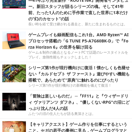
―41年ぶり完全新作『ROUTE16R』開発者インタビュ
ー。新旧スタッフが語るシリーズの魂。そして41年
前、たった1人のために手作業で直した世界に1本だけ
の“幻のカセット”の話
長い時を経て受け継がれる過去と、新たに生まれるものとは。
ゲームプレイも録画配信もこれ1台。AMD Ryzen™ AI
プロセッサ搭載の「G TUNE P5-A7G60BK-D」で『Fo
rza Horizon 6』の世界を駆け回る
ゲーム＆制作の拠点となるノートPCで話題のレースタイトルを
プレイ。放熱性能もチェックしました！
シリーズ第1作が現行機向けに復活！懐かしくも色褪せ
ない『カルドセプト ザ ファースト』遊びやすい機能も
搭載で、あらためて“原典”に触れるのにぴったり
シリーズ第1作が現行機向けの新機能を備えて復活！
「冒険は楽しいものだ」 ─『FF11』と『ウィザードリ
ィ ヴァリアンツ ダフネ』、"優しくないRPG"の沼にど
っぷり沈んだ4人の話
ふたつの沼の住人たちが語る奥深さとは。
【キャリアクエスト】ゲーム作りを仕事にするという
こと。セガの若手の事例に見る，ゲームプログラマと