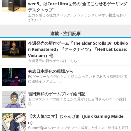
wer 5」はCore Ultra世代の“全てこなせるゲーミング
デスクトップ”
迫力を感じる強力スペック。メンテナンスしやすい構造もあり
がたい！
連載・注目記事
今週発売の新作ゲーム『The Elder Scrolls IV: Oblivio
n Remastered』『アークナイツ』『Hell Let Loose:
Vietnam』他
今週発売の新作ゲームはこちら。
有志日本語化の現場から
PCゲーマーなら何かとお世話になっているであろう有志翻訳者
に連続インタビュー。
吉田輝和のゲームプレイ絵日記
もはやゲムスパの顔！どこかで見かけた吉田さんのゲーム絵日
記
【大人気4コマ】じゃんげま（Junk Gaming Maide
n）
Game*Sparkの一大コンテンツに成長した4コマ。単行本も好評