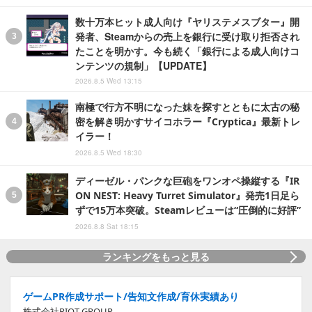
数十万本ヒット成人向け『ヤリステメスブター』開
発者、Steamからの売上を銀行に受け取り拒否され
たことを明かす。今も続く「銀行による成人向けコ
ンテンツの規制」【UPDATE】
2026.8.5 Wed 13:15
南極で行方不明になった妹を探すとともに太古の秘
密を解き明かすサイコホラー『Cryptica』最新トレ
イラー！
2026.8.5 Wed 18:30
ディーゼル・パンクな巨砲をワンオペ操縦する『IR
ON NEST: Heavy Turret Simulator』発売1日足ら
ずで15万本突破。Steamレビューは“圧倒的に好評”
2026.8.8 Sat 18:15
ランキングをもっと見る
ゲームPR作成サポート/告知文作成/育休実績あり
株式会社RIOT GROUP