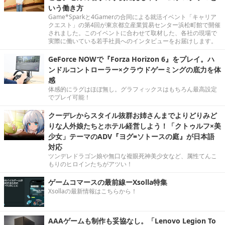
いう働き方
Game*Sparkと4Gamerの合同による就活イベント「キャリア
クエスト」の第4回が東京都立産業貿易センター浜松町館で開催
されました。このイベントに合わせて取材した、各社の現場で
実際に働いている若手社員へのインタビューをお届けします。
GeForce NOWで『Forza Horizon 6』をプレイ。ハ
ンドルコントローラー×クラウドゲーミングの底力を体
感
体感的にラグはほぼ無し。グラフィックスはもちろん最高設定
でプレイ可能！
クーデレからスタイル抜群お姉さんまでよりどりみど
りな人外娘たちとホテル経営しよう！「クトゥルフ×美
少女」テーマのADV『ヨグ=ソトースの庭』が日本語
対応
ツンデレドラゴン娘や無口な複眼死神美少女など、属性てんこ
もりのヒロインたちがアツい！
ゲームコマースの最前線ーXsolla特集
Xsollaの最新情報はこちらから！
AAAゲームも制作も妥協なし。「Lenovo Legion To