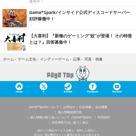
発売中！
Game*Spark/インサイド公式ディスコードサーバー
好評稼働中！
【大喜利】『新種のゲーミング“蚊”が登場！ その特徴
とは？』回答募集中！
写真・画像
ホーム
›
ゲーム文化
›
インディーゲーム
›
記事
›
Home
X
STEAM
Facebook
YouTube
Game*Sparkについて
お問合せ
広告掲載
会社概要
個人情報保護方針
個人情報の取り扱いについて（Game*Spark）
利用規約
特定商取引法に基づく表記
紹介した商品/サービスを購入、契約した場合に、
売上の一部が弊社サイトに還元されることがあります。