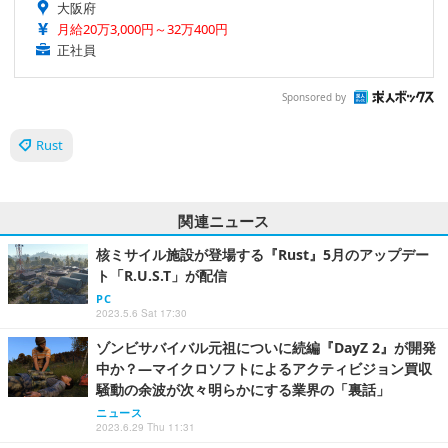
大阪府
月給20万3,000円～32万400円
正社員
Sponsored by
Rust
関連ニュース
核ミサイル施設が登場する『Rust』5月のアップデー
ト「R.U.S.T」が配信
PC
2023.5.6 Sat 17:30
ゾンビサバイバル元祖についに続編『DayZ 2』が開発
中か？―マイクロソフトによるアクティビジョン買収
騒動の余波が次々明らかにする業界の「裏話」
ニュース
2023.6.29 Thu 11:31