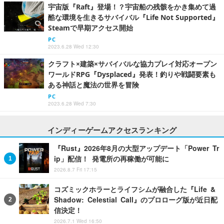
宇宙版『Raft』登場！？宇宙船の残骸をかき集めて過
酷な環境を生きるサバイバル『Life Not Supported』
Steamで早期アクセス開始
PC
2023.6.28 Wed 12:30
クラフト×建築×サバイバルな協力プレイ対応オープン
ワールドRPG『Dysplaced』発表！釣りや戦闘要素も
ある神話と魔法の世界を冒険
PC
2023.6.28 Wed 7:30
インディーゲームアクセスランキング
『Rust』2026年8月の大型アップデート「Power Tr
ip」配信！ 発電所の再稼働が可能に
2026.8.7 Fri 17:15
コズミックホラーとライフシムが融合した『Life &
Shadow: Celestial Call』のプロローグ版が近日配
信決定！
2026.7.1 Wed 16:50