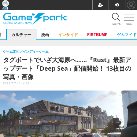
search
menu
料
カルチャー
漫画
インサイド
FISTBUMP
ゲムマイド
ゲーム文化
インディーゲーム
タグボートでいざ大海原へ……『Rust』最新ア
ップデート「Deep Sea」配信開始！ 13枚目の
写真・画像
2023.7.7 Fri 14:38