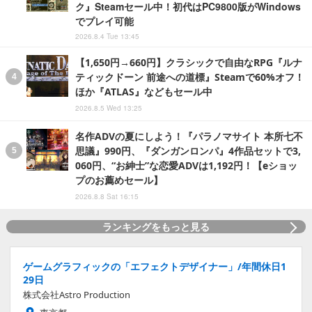
ク』Steamセール中！初代はPC9800版がWindows
でプレイ可能
2026.8.4 Tue 13:45
【1,650円→660円】クラシックで自由なRPG『ルナ
ティックドーン 前途への道標』Steamで60%オフ！
ほか『ATLAS』などもセール中
2026.8.5 Wed 13:25
名作ADVの夏にしよう！『パラノマサイト 本所七不
思議』990円、『ダンガンロンパ』4作品セットで3,
060円、“お紳士”な恋愛ADVは1,192円！【eショッ
プのお薦めセール】
2026.8.8 Sat 16:15
ランキングをもっと見る
ゲームグラフィックの「エフェクトデザイナー」/年間休日1
29日
株式会社Astro Production