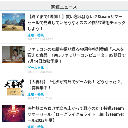
関連ニュース
【終了まで1週間！】買い忘れはない？Steamサマー
セールで見逃していそうなオススメ作品7選をチェック
しよう！
連載・特集
2023.7.8 Sat 18:00
ファミコンの功績を振り返る40周年特別番組「未来を
変えた逸品 1983ファミリーコンピュータ」BS朝日で
7月14日放映予定！
ゲーム文化
2023.7.8 Sat 10:00
【大喜利】『七夕が海外でゲーム化！ どうなった？』
回答募集中！
連載・特集
2023.7.7 Fri 17:18
🌞灼熱にも負けず立ち上がって戦うのだ！特選Steam
サマーセール「ローグライク＆ライト」編【Steamセ
ール2023年夏】
連載・特集