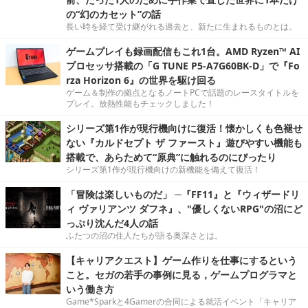
の“幻のカセット”の話
長い時を経て受け継がれる過去と、新たに生まれるものとは。
ゲームプレイも録画配信もこれ1台。AMD Ryzen™ AI
プロセッサ搭載の「G TUNE P5-A7G60BK-D」で『Fo
rza Horizon 6』の世界を駆け回る
ゲーム＆制作の拠点となるノートPCで話題のレースタイトルを
プレイ。放熱性能もチェックしました！
シリーズ第1作が現行機向けに復活！懐かしくも色褪せ
ない『カルドセプト ザ ファースト』遊びやすい機能も
搭載で、あらためて“原典”に触れるのにぴったり
シリーズ第1作が現行機向けの新機能を備えて復活！
「冒険は楽しいものだ」 ─『FF11』と『ウィザードリ
ィ ヴァリアンツ ダフネ』、"優しくないRPG"の沼にど
っぷり沈んだ4人の話
ふたつの沼の住人たちが語る奥深さとは。
【キャリアクエスト】ゲーム作りを仕事にするという
こと。セガの若手の事例に見る，ゲームプログラマと
いう働き方
Game*Sparkと4Gamerの合同による就活イベント「キャリア