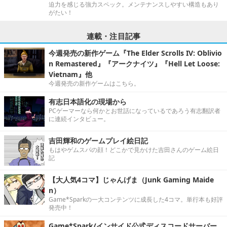
迫力を感じる強力スペック。メンテナンスしやすい構造もあり
がたい！
連載・注目記事
今週発売の新作ゲーム『The Elder Scrolls IV: Oblivio
n Remastered』『アークナイツ』『Hell Let Loose:
Vietnam』他
今週発売の新作ゲームはこちら。
有志日本語化の現場から
PCゲーマーなら何かとお世話になっているであろう有志翻訳者
に連続インタビュー。
吉田輝和のゲームプレイ絵日記
もはやゲムスパの顔！どこかで見かけた吉田さんのゲーム絵日
記
【大人気4コマ】じゃんげま（Junk Gaming Maide
n）
Game*Sparkの一大コンテンツに成長した4コマ。単行本も好評
発売中！
Game*Spark/インサイド公式ディスコードサーバー