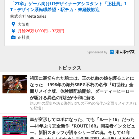
「27卒」ゲーム向けUIデザイナーアシスタント「正社員」I
T・デザイン系転職希望・駅チカ・未経験歓迎
株式会社Meta Sales
大阪府
月給26万1,000円～32万円
正社員
Sponsored by
トピックス
祖国に裏切られた騎士は、王の仇敵の娘を護ることに
なった―1998年の海外SRPG不朽の名作『幻世録』全
面リメイク版、体験版配信開始。ダーティーヒーロー
が駆ける異色の戦記が令和に蘇る
約30年の歴史を誇る海外SRPGの不朽の名作が全面リメイクされ
て登場！
車が変形してロボになった、でも『ルート16』だった
―41年ぶり完全新作『ROUTE16R』開発者インタビュ
ー。新旧スタッフが語るシリーズの魂。そして41年
前、たった1人のために手作業で直した世界に1本だけ