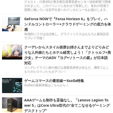
クエスト」の第4回が東京都立産業貿易センター浜松町館で開催
されました。このイベントに合わせて取材した、各社の現場で
実際に働いている若手社員へのインタビューをお届けします。
GeForce NOWで『Forza Horizon 6』をプレイ。ハ
ンドルコントローラー×クラウドゲーミングの底力を体
感
体感的にラグはほぼ無し。グラフィックスはもちろん最高設定
でプレイ可能！
クーデレからスタイル抜群お姉さんまでよりどりみど
りな人外娘たちとホテル経営しよう！「クトゥルフ×美
少女」テーマのADV『ヨグ=ソトースの庭』が日本語
対応
ツンデレドラゴン娘や無口な複眼死神美少女など、属性てんこ
もりのヒロインたちがアツい！
ゲームコマースの最前線ーXsolla特集
Xsollaの最新情報はこちらから！
AAAゲームも制作も妥協なし。「Lenovo Legion To
wer 5」はCore Ultra世代の“全てこなせるゲーミング
デスクトップ”