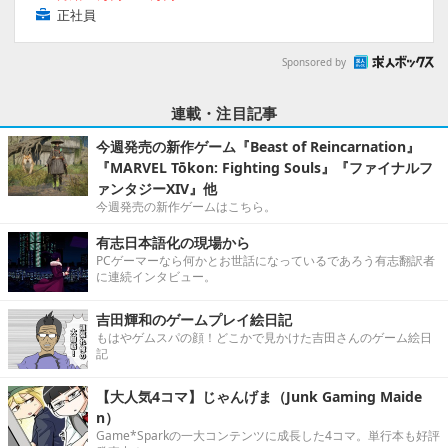
正社員
Sponsored by
連載・注目記事
今週発売の新作ゲーム『Beast of Reincarnation』
『MARVEL Tōkon: Fighting Souls』『ファイナルフ
ァンタジーXIV』他
今週発売の新作ゲームはこちら。
有志日本語化の現場から
PCゲーマーなら何かとお世話になっているであろう有志翻訳者
に連続インタビュー。
吉田輝和のゲームプレイ絵日記
もはやゲムスパの顔！どこかで見かけた吉田さんのゲーム絵日
記
【大人気4コマ】じゃんげま（Junk Gaming Maide
n）
Game*Sparkの一大コンテンツに成長した4コマ。単行本も好評