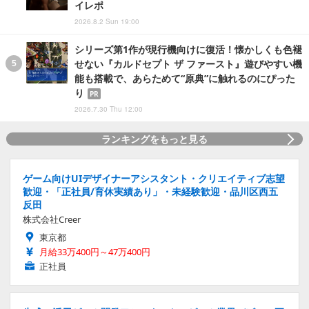
イレポ
2026.8.2 Sun 19:00
シリーズ第1作が現行機向けに復活！懐かしくも色褪
せない『カルドセプト ザ ファースト』遊びやすい機
能も搭載で、あらためて“原典”に触れるのにぴった
り
PR
2026.7.30 Thu 12:00
ランキングをもっと見る
ゲーム向けUIデザイナーアシスタント・クリエイティブ志望
歓迎・「正社員/育休実績あり」・未経験歓迎・品川区西五
反田
株式会社Creer
東京都
月給33万400円～47万400円
正社員