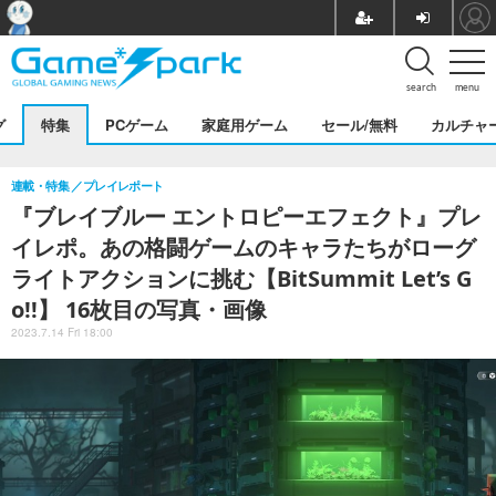
search
menu
グ
特集
PCゲーム
家庭用ゲーム
セール/無料
カルチャ
連載・特集
プレイレポート
『ブレイブルー エントロピーエフェクト』プレ
イレポ。あの格闘ゲームのキャラたちがローグ
ライトアクションに挑む【BitSummit Let’s G
o!!】 16枚目の写真・画像
2023.7.14 Fri 18:00