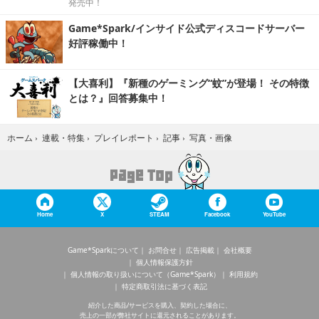
発売中！
Game*Spark/インサイド公式ディスコードサーバー
好評稼働中！
【大喜利】『新種のゲーミング“蚊”が登場！ その特徴
とは？』回答募集中！
写真・画像
ホーム
›
連載・特集
›
プレイレポート
›
記事
›
Home
X
STEAM
Facebook
YouTube
Game*Sparkについて
お問合せ
広告掲載
会社概要
個人情報保護方針
個人情報の取り扱いについて（Game*Spark）
利用規約
特定商取引法に基づく表記
紹介した商品/サービスを購入、契約した場合に、
売上の一部が弊社サイトに還元されることがあります。