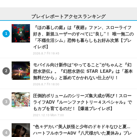
プレイレポートアクセスランキング
『ほの暮しの庭』は『夜廻』ファン、スローライフ
好き、新規ユーザーのすべてに“良し”！ 唯一無二の
「不穏生活シム」恐怖も暮らしもお好み次第【プレ
イレポ】
2026.8.7 Fri 19:45
モバイル向け新作は“やってること”がちゃんと『幻
想水滸伝』。『幻想水滸伝 STAR LEAP』は「基本
無料だから」と舐めてかかれない仕上がり！
2026.8.7 Fri 18:00
圧倒的ボリュームのシリーズ集大成が再び！スロー
ライフADV『ルーンファクトリー４スペシャル』で
もカブを育てるのだ！【爆速プレイレポ】
2021.12.13 Mon 7:00
“色々デカい”美人妖怪と少年のドキドキなひと夏…
ハートフルホラーADV『八尺様がいた夏休み』プレ