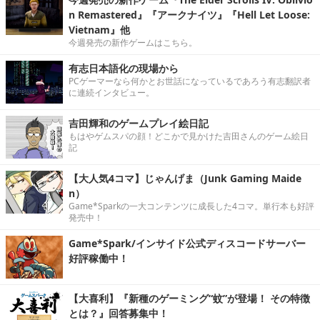
n Remastered』『アークナイツ』『Hell Let Loose:
Vietnam』他
今週発売の新作ゲームはこちら。
有志日本語化の現場から
PCゲーマーなら何かとお世話になっているであろう有志翻訳者
に連続インタビュー。
吉田輝和のゲームプレイ絵日記
もはやゲムスパの顔！どこかで見かけた吉田さんのゲーム絵日
記
【大人気4コマ】じゃんげま（Junk Gaming Maide
n）
Game*Sparkの一大コンテンツに成長した4コマ。単行本も好評
発売中！
Game*Spark/インサイド公式ディスコードサーバー
好評稼働中！
【大喜利】『新種のゲーミング“蚊”が登場！ その特徴
とは？』回答募集中！