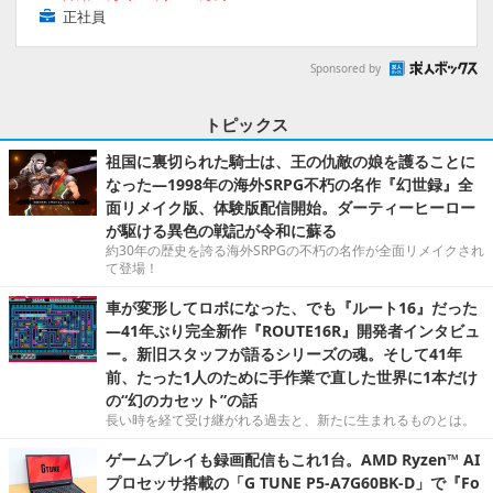
正社員
Sponsored by
トピックス
祖国に裏切られた騎士は、王の仇敵の娘を護ることに
なった―1998年の海外SRPG不朽の名作『幻世録』全
面リメイク版、体験版配信開始。ダーティーヒーロー
が駆ける異色の戦記が令和に蘇る
約30年の歴史を誇る海外SRPGの不朽の名作が全面リメイクされ
て登場！
車が変形してロボになった、でも『ルート16』だった
―41年ぶり完全新作『ROUTE16R』開発者インタビュ
ー。新旧スタッフが語るシリーズの魂。そして41年
前、たった1人のために手作業で直した世界に1本だけ
の“幻のカセット”の話
長い時を経て受け継がれる過去と、新たに生まれるものとは。
ゲームプレイも録画配信もこれ1台。AMD Ryzen™ AI
プロセッサ搭載の「G TUNE P5-A7G60BK-D」で『Fo