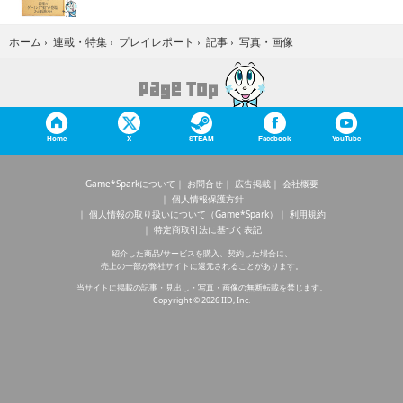
写真・画像
ホーム
›
連載・特集
›
プレイレポート
›
記事
›
Home
X
STEAM
Facebook
YouTube
Game*Sparkについて
お問合せ
広告掲載
会社概要
個人情報保護方針
個人情報の取り扱いについて（Game*Spark）
利用規約
特定商取引法に基づく表記
紹介した商品/サービスを購入、契約した場合に、
売上の一部が弊社サイトに還元されることがあります。
当サイトに掲載の記事・見出し・写真・画像の無断転載を禁じます。
Copyright © 2026 IID, Inc.