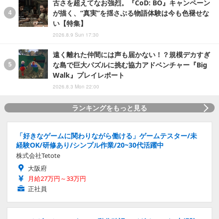
古さを超えてなお強烈。『CoD: BO』キャンペーン
が描く、“真実”を揺さぶる物語体験は今も色褪せな
い【特集】
2026.8.9 Sun 17:30
遠く離れた仲間には声も届かない！？規模デカすぎ
な島で巨大パズルに挑む協力アドベンチャー『Big
Walk』プレイレポート
2026.8.3 Mon 22:00
ランキングをもっと見る
「好きなゲームに関わりながら働ける」ゲームテスター/未
経験OK/研修あり/シンプル作業/20~30代活躍中
株式会社Tetote
大阪府
月給27万円～33万円
正社員