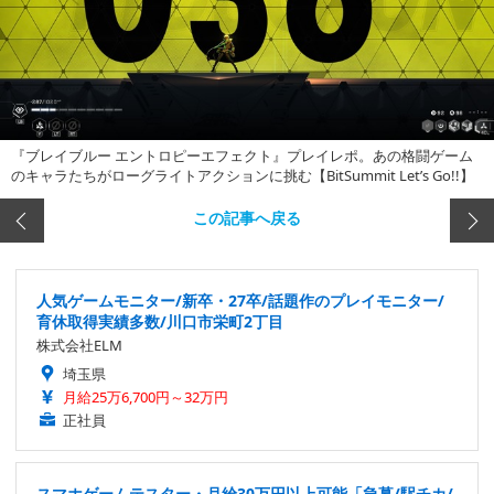
『ブレイブルー エントロピーエフェクト』プレイレポ。あの格闘ゲーム
のキャラたちがローグライトアクションに挑む【BitSummit Let’s Go!!】
この記事へ戻る
人気ゲームモニター/新卒・27卒/話題作のプレイモニター/
育休取得実績多数/川口市栄町2丁目
株式会社ELM
埼玉県
月給25万6,700円～32万円
正社員
スマホゲームテスター・月給30万円以上可能「急募/駅チカ/