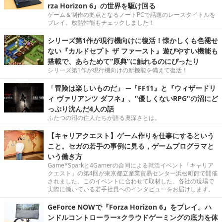
rza Horizon 6』の世界を駆け回る
ゲーム＆制作の拠点となるノートPCで話題のレースタイトルを
プレイ。放熱性能もチェックしました！
シリーズ第1作が現行機向けに復活！懐かしくも色褪せ
ない『カルドセプト ザ ファースト』遊びやすい機能も
搭載で、あらためて“原典”に触れるのにぴったり
シリーズ第1作が現行機向けの新機能を備えて復活！
「冒険は楽しいものだ」 ─『FF11』と『ウィザードリ
ィ ヴァリアンツ ダフネ』、"優しくないRPG"の沼にど
っぷり沈んだ4人の話
ふたつの沼の住人たちが語る奥深さとは。
【キャリアクエスト】ゲーム作りを仕事にするという
こと。セガの若手の事例に見る，ゲームプログラマと
いう働き方
Game*Sparkと4Gamerの合同による就活イベント「キャリア
クエスト」の第4回が東京都立産業貿易センター浜松町館で開催
されました。このイベントに合わせて取材した、各社の現場で
実際に働いている若手社員へのインタビューをお届けします。
GeForce NOWで『Forza Horizon 6』をプレイ。ハ
ンドルコントローラー×クラウドゲーミングの底力を体