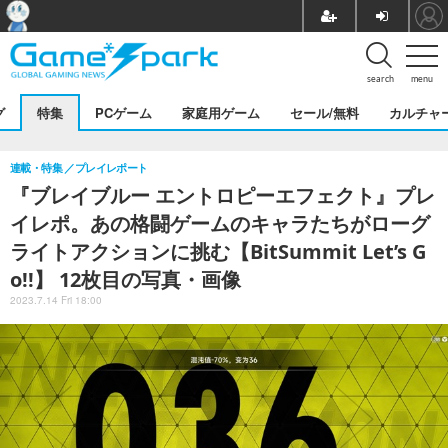
search
menu
グ
特集
PCゲーム
家庭用ゲーム
セール/無料
カルチャ
連載・特集
プレイレポート
『ブレイブルー エントロピーエフェクト』プレ
イレポ。あの格闘ゲームのキャラたちがローグ
ライトアクションに挑む【BitSummit Let’s G
o!!】 12枚目の写真・画像
2023.7.14 Fri 18:00