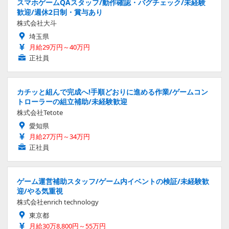
スマホゲームQAスタッフ/動作確認・バグチェック/未経験
歓迎/週休2日制・賞与あり
株式会社大斗
埼玉県
月給29万円～40万円
正社員
カチッと組んで完成へ!手順どおりに進める作業/ゲームコン
トローラーの組立補助/未経験歓迎
株式会社Tetote
愛知県
月給27万円～34万円
正社員
ゲーム運営補助スタッフ/ゲーム内イベントの検証/未経験歓
迎/やる気重視
株式会社enrich technology
東京都
月給30万8,800円～55万円