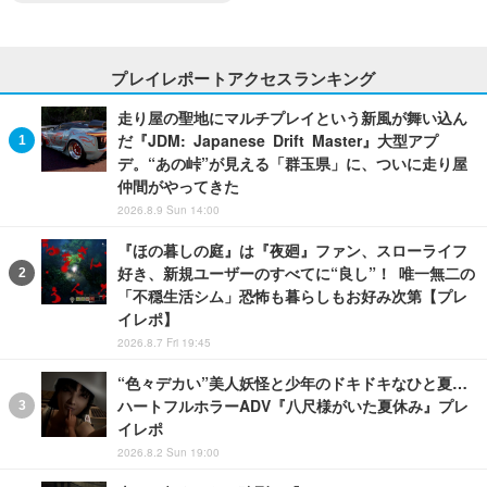
プレイレポートアクセスランキング
走り屋の聖地にマルチプレイという新風が舞い込ん
だ『JDM: Japanese Drift Master』大型アプ
デ。“あの峠”が見える「群玉県」に、ついに走り屋
仲間がやってきた
2026.8.9 Sun 14:00
『ほの暮しの庭』は『夜廻』ファン、スローライフ
好き、新規ユーザーのすべてに“良し”！ 唯一無二の
「不穏生活シム」恐怖も暮らしもお好み次第【プレ
イレポ】
2026.8.7 Fri 19:45
“色々デカい”美人妖怪と少年のドキドキなひと夏…
ハートフルホラーADV『八尺様がいた夏休み』プレ
イレポ
2026.8.2 Sun 19:00