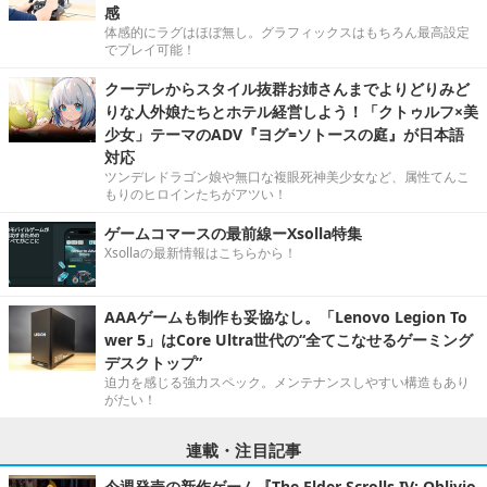
感
体感的にラグはほぼ無し。グラフィックスはもちろん最高設定
でプレイ可能！
クーデレからスタイル抜群お姉さんまでよりどりみど
りな人外娘たちとホテル経営しよう！「クトゥルフ×美
少女」テーマのADV『ヨグ=ソトースの庭』が日本語
対応
ツンデレドラゴン娘や無口な複眼死神美少女など、属性てんこ
もりのヒロインたちがアツい！
ゲームコマースの最前線ーXsolla特集
Xsollaの最新情報はこちらから！
AAAゲームも制作も妥協なし。「Lenovo Legion To
wer 5」はCore Ultra世代の“全てこなせるゲーミング
デスクトップ”
迫力を感じる強力スペック。メンテナンスしやすい構造もあり
がたい！
連載・注目記事
今週発売の新作ゲーム『The Elder Scrolls IV: Oblivio