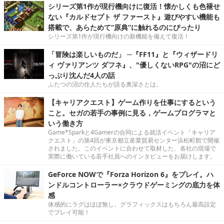
シリーズ第1作が現行機向けに復活！懐かしくも色褪せ
ない『カルドセプト ザ ファースト』遊びやすい機能も
搭載で、あらためて“原典”に触れるのにぴったり
シリーズ第1作が現行機向けの新機能を備えて復活！
「冒険は楽しいものだ」 ─『FF11』と『ウィザードリ
ィ ヴァリアンツ ダフネ』、"優しくないRPG"の沼にど
っぷり沈んだ4人の話
ふたつの沼の住人たちが語る奥深さとは。
【キャリアクエスト】ゲーム作りを仕事にするという
こと。セガの若手の事例に見る，ゲームプログラマと
いう働き方
Game*Sparkと4Gamerの合同による就活イベント「キャリア
クエスト」の第4回が東京都立産業貿易センター浜松町館で開催
されました。このイベントに合わせて取材した、各社の現場で
実際に働いている若手社員へのインタビューをお届けします。
GeForce NOWで『Forza Horizon 6』をプレイ。ハ
ンドルコントローラー×クラウドゲーミングの底力を体
感
体感的にラグはほぼ無し。グラフィックスはもちろん最高設定
でプレイ可能！