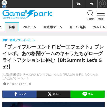
search
menu
グ
特集
PCゲーム
家庭用ゲーム
セール/無料
カルチャ
連載・特集
プレイレポート
『ブレイブルー エントロピーエフェクト』プレ
イレポ。あの格闘ゲームのキャラたちがローグ
ライトアクションに挑む【BitSummit Let’s G
o!!】
人気対戦格闘シリーズのスピンオフは、なんと “死んだら最初からやりなお
し”なあのジャンル！
2023.7.14 Fri 18:00
シェア
ポスト
送る