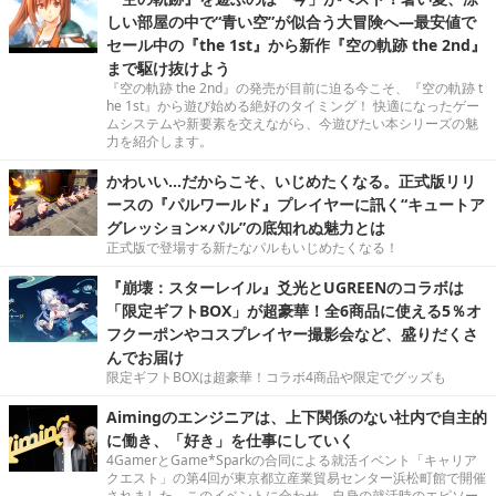
しい部屋の中で“青い空”が似合う大冒険へ―最安値で
セール中の『the 1st』から新作『空の軌跡 the 2nd』
まで駆け抜けよう
『空の軌跡 the 2nd』の発売が目前に迫る今こそ、『空の軌跡 t
he 1st』から遊び始める絶好のタイミング！ 快適になったゲー
ムシステムや新要素を交えながら、今遊びたい本シリーズの魅
力を紹介します。
かわいい…だからこそ、いじめたくなる。正式版リリ
ースの『パルワールド』プレイヤーに訊く“キュートア
グレッション×パル”の底知れぬ魅力とは
正式版で登場する新たなパルもいじめたくなる！
『崩壊：スターレイル』爻光とUGREENのコラボは
「限定ギフトBOX」が超豪華！全6商品に使える5％オ
フクーポンやコスプレイヤー撮影会など、盛りだくさ
んでお届け
限定ギフトBOXは超豪華！コラボ4商品や限定でグッズも
Aimingのエンジニアは、上下関係のない社内で自主的
に働き、「好き」を仕事にしていく
4GamerとGame*Sparkの合同による就活イベント「キャリア
クエスト」の第4回が東京都立産業貿易センター浜松町館で開催
されました。このイベントに合わせ、自身の就活時のエピソー