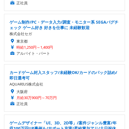
正社員
ゲーム制作/PC・データ入力/調査・モニター系 SEGAバグチ
ェック ゲーム好き 好きを仕事に 未経験歓迎
株式会社セガ
東京都
時給1,250円～1,400円
アルバイト・パート
カードゲーム封入スタッフ/未経験OK/カードのパック詰め/
即日選考可
AQUARIUS株式会社
大阪府
月給30万900円～70万円
正社員
ゲームデザイナー「UI、3D、2D等」/案件ジャンル豊富/年
収100万円UP事例も/サポート充実/昇給賞与アリ/土日祝休