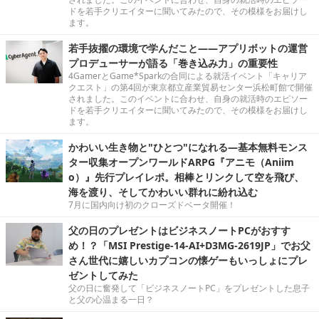
ドを若手クリエイターに聞いてみたので、その模様をお届けし
ます。
若手抜擢の環境で学んだこと――アプリボットの運営
プロデューサーが語る「巻き込み力」の重要性
4GamerとGame*Sparkの合同による就活イベント「キャリア
クエスト」の第4回が東京都立産業貿易センター浜松町館で開催
されました。このイベントに合わせ、自身の就活時のエピソー
ドを若手クリエイターに聞いてみたので、その模様をお届けし
ます。
かわいい生き物と"ひとつ"になれる―基本無料モンス
ター収集オープンワールドARPG『アニモ（Aniim
o）』先行プレイレポ。相棒とリンクして空を飛び、
海を渡り、そしてかわいい群れに紛れ込む
7月に国内向け初のクローズドベータ開催！
父の日のプレゼントはビジネスノートPCがおすす
め！？「MSI Prestige-14-AI+D3MG-2619JP」でお父
さん世代に嬉しいカプコンの懐ゲーもいっしょにプレ
ゼントしてみた
父の日に奮発して「ビジネスノートPC」をプレゼントした息子
と父の心温まる一日？