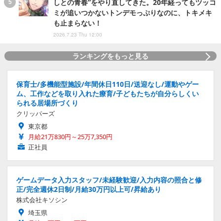
しとの青春”をやり直してきた。20年経ってもツッコ
ミが追いつかないトンデモっぷりなのに、トキメキ
も止まらない！
2026.7.23 Thu 12:00
ランキングをもっと見る
保育士/多機能型施設/年間休日110日/送迎なし/運動やゲー
ム、工作などを取り入れた療育/子どもたちが自分らしくい
られる居場所づくり
クリッパーズ
東京都
月給21万830円～25万7,350円
正社員
ゲームデータ入力スタッフ/未経験歓迎/入力内容の照合と修
正/完全週休2日制/月給30万円以上可/昇給あり
株式会社キソシン
埼玉県