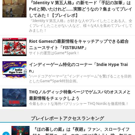
『Identity V 第五人格』の新モード「手記の加筆」は
PvEと聞いたけれど……実際どうなの？集まってプレイ
してみた！【プレイレポ】
『Identity V 第五人格』が好きな人やプレイしたことある人、全
くプレイしたことがない人など、様々な4人を集めてプレイして
みました！
Riot Gamesの最新情報をキャッチアップできる総合
ニュースサイト「FISTBUMP」
サイトの運営はGame*Spark！
インディーゲーム特化のコーナー「Indie Hype Trai
n」
“ハードコアゲーマー”と“インディーゲーム”を繋げることを目的
としたGame*Spark特別企画。
THQノルディック特集ページでゲムスパのオススメと
最新情報をチェックしよう
今最もホットな海外パブリッシャー THQ Nordicを徹底特集！
プレイレポートアクセスランキング
『ほの暮しの庭』は『夜廻』ファン、スローライフ