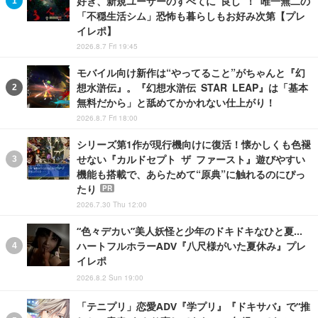
好き、新規ユーザーのすべてに“良し”！ 唯一無二の
「不穏生活シム」恐怖も暮らしもお好み次第【プレ
イレポ】
2026.8.7 Fri 19:45
モバイル向け新作は“やってること”がちゃんと『幻
想水滸伝』。『幻想水滸伝 STAR LEAP』は「基本
無料だから」と舐めてかかれない仕上がり！
2026.8.7 Fri 18:00
シリーズ第1作が現行機向けに復活！懐かしくも色褪
せない『カルドセプト ザ ファースト』遊びやすい
機能も搭載で、あらためて“原典”に触れるのにぴっ
たり
PR
2026.7.30 Thu 12:00
“色々デカい”美人妖怪と少年のドキドキなひと夏…
ハートフルホラーADV『八尺様がいた夏休み』プレ
イレポ
2026.8.2 Sun 19:00
「テニプリ」恋愛ADV『学プリ』『ドキサバ』で“推