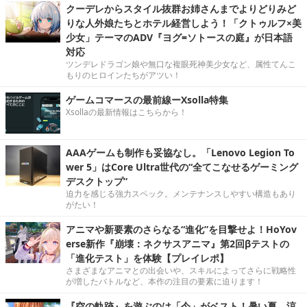
クーデレからスタイル抜群お姉さんまでよりどりみど
りな人外娘たちとホテル経営しよう！「クトゥルフ×美
少女」テーマのADV『ヨグ=ソトースの庭』が日本語
対応
ツンデレドラゴン娘や無口な複眼死神美少女など、属性てんこ
もりのヒロインたちがアツい！
ゲームコマースの最前線ーXsolla特集
Xsollaの最新情報はこちらから！
AAAゲームも制作も妥協なし。「Lenovo Legion To
wer 5」はCore Ultra世代の“全てこなせるゲーミング
デスクトップ”
迫力を感じる強力スペック。メンテナンスしやすい構造もあり
がたい！
アニマや新要素のさらなる“進化”を目撃せよ！HoYov
erse新作『崩壊：ネクサスアニマ』第2回βテストの
「進化テスト」を体験【プレイレポ】
さまざまなアニマとの出会いや、スキルによってさらに戦略性
が増したバトルなど、本作の注目の要素に迫ります！
『空の軌跡』を遊ぶのは「今」がベスト！暑い夏、涼