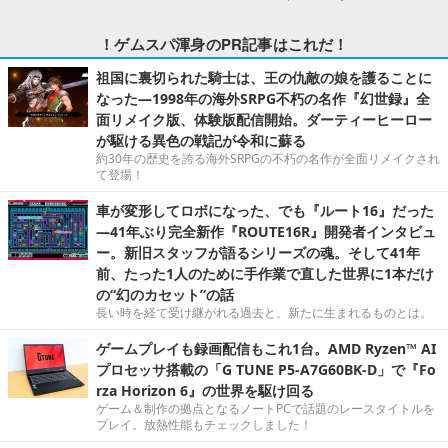
！ゲムスパ渾身のPR記事はこれだ！
祖国に裏切られた騎士は、王の仇敵の娘を護ることに
なった―1998年の海外SRPG不朽の名作『幻世録』全
面リメイク版、体験版配信開始。ダーティーヒーロー
が駆ける異色の戦記が令和に蘇る
約30年の歴史を誇る海外SRPGの不朽の名作が全面リメイクされ
て登場！
車が変形してロボになった、でも『ルート16』だった
―41年ぶり完全新作『ROUTE16R』開発者インタビュ
ー。新旧スタッフが語るシリーズの魂。そして41年
前、たった1人のために手作業で直した世界に1本だけ
の“幻のカセット”の話
長い時を経て受け継がれる過去と、新たに生まれるものとは。
ゲームプレイも録画配信もこれ1台。AMD Ryzen™ AI
プロセッサ搭載の「G TUNE P5-A7G60BK-D」で『Fo
rza Horizon 6』の世界を駆け回る
ゲーム＆制作の拠点となるノートPCで話題のレースタイトルを
プレイ。放熱性能もチェックしました！