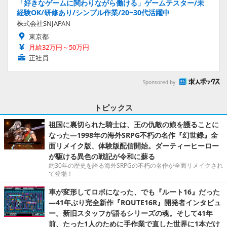
「好きなゲームに関わりながら働ける」ゲームテスター/未
経験OK/研修あり/シンプル作業/20~30代活躍中
株式会社SNJAPAN
東京都
月給32万円～50万円
正社員
Sponsored by
トピックス
祖国に裏切られた騎士は、王の仇敵の娘を護ることに
なった―1998年の海外SRPG不朽の名作『幻世録』全
面リメイク版、体験版配信開始。ダーティーヒーロー
が駆ける異色の戦記が令和に蘇る
約30年の歴史を誇る海外SRPGの不朽の名作が全面リメイクされ
て登場！
車が変形してロボになった、でも『ルート16』だった
―41年ぶり完全新作『ROUTE16R』開発者インタビュ
ー。新旧スタッフが語るシリーズの魂。そして41年
前、たった1人のために手作業で直した世界に1本だけ