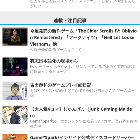
迫力を感じる強力スペック。メンテナンスしやすい構造もあり
がたい！
連載・注目記事
今週発売の新作ゲーム『The Elder Scrolls IV: Oblivio
n Remastered』『アークナイツ』『Hell Let Loose:
Vietnam』他
今週発売の新作ゲームはこちら。
有志日本語化の現場から
PCゲーマーなら何かとお世話になっているであろう有志翻訳者
に連続インタビュー。
吉田輝和のゲームプレイ絵日記
もはやゲムスパの顔！どこかで見かけた吉田さんのゲーム絵日
記
【大人気4コマ】じゃんげま（Junk Gaming Maide
n）
Game*Sparkの一大コンテンツに成長した4コマ。単行本も好評
発売中！
Game*Spark/インサイド公式ディスコードサーバー