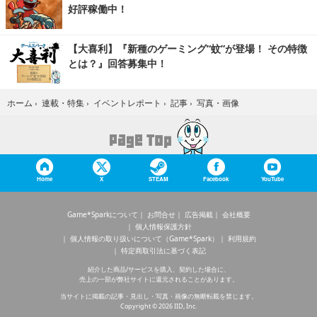
好評稼働中！
【大喜利】『新種のゲーミング“蚊”が登場！ その特徴
とは？』回答募集中！
写真・画像
ホーム
›
連載・特集
›
イベントレポート
›
記事
›
Home
X
STEAM
Facebook
YouTube
Game*Sparkについて
お問合せ
広告掲載
会社概要
個人情報保護方針
個人情報の取り扱いについて（Game*Spark）
利用規約
特定商取引法に基づく表記
紹介した商品/サービスを購入、契約した場合に、
売上の一部が弊社サイトに還元されることがあります。
当サイトに掲載の記事・見出し・写真・画像の無断転載を禁じます。
Copyright © 2026 IID, Inc.