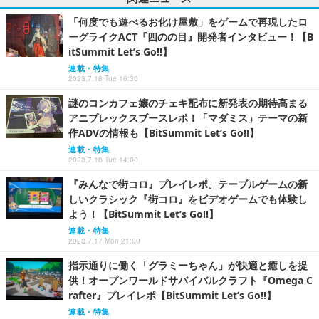
「何度でも遊べるお化け屋敷」をゲームで再現したロ
ーグライクACT『四のの目』開発者インタビュー！【B
itSummit Let’s Go!!】
連載・特集
2023.7.18 Tue 16:30
謎のコンカフェ嬢のチェキ配布に新発表の期待高まる
アニプレックスブースレポ！「マダミス」テーマの新
作ADVの情報も【BitSummit Let’s Go!!】
連載・特集
2023.7.18 Tue 14:00
『みんなで街コロ』プレイレポ。テーブルゲームの新
しいクラシック『街コロ』をビデオゲームでも体験し
よう！【BitSummit Let’s Go!!】
連載・特集
2023.7.17 Mon 21:00
指示通りに働く「グラミーちゃん」が快適と癒しを提
供！オープンワールドサバイバルクラフト『Omega C
rafter』プレイレポ【BitSummit Let’s Go!!】
連載・特集