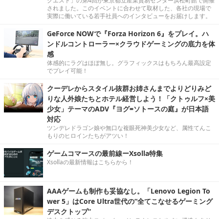
クエスト」の第4回が東京都立産業貿易センター浜松町館で開催
されました。このイベントに合わせて取材した、各社の現場で
実際に働いている若手社員へのインタビューをお届けします。
GeForce NOWで『Forza Horizon 6』をプレイ。ハ
ンドルコントローラー×クラウドゲーミングの底力を体
感
体感的にラグはほぼ無し。グラフィックスはもちろん最高設定
でプレイ可能！
クーデレからスタイル抜群お姉さんまでよりどりみど
りな人外娘たちとホテル経営しよう！「クトゥルフ×美
少女」テーマのADV『ヨグ=ソトースの庭』が日本語
対応
ツンデレドラゴン娘や無口な複眼死神美少女など、属性てんこ
もりのヒロインたちがアツい！
ゲームコマースの最前線ーXsolla特集
Xsollaの最新情報はこちらから！
AAAゲームも制作も妥協なし。「Lenovo Legion To
wer 5」はCore Ultra世代の“全てこなせるゲーミング
デスクトップ”