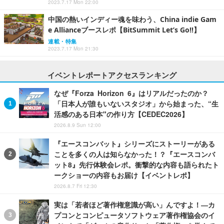
2023.7.17 Mon 22:00
中国の熱いインディー魂を味わう、China indie Gam
e Allianceブースレポ【BitSummit Let’s Go!!】
連載・特集
2023.7.17 Mon 21:30
イベントレポートアクセスランキング
なぜ『Forza Horizon 6』はリアルだったのか？
「日本人が誰もいないスタジオ」から始まった、“生
活感のある日本"の作り方【CEDEC2026】
2026.8.9 Sun 12:00
『エースコンバット』シリーズにストーリーがある
ことを多くの人は知らなかった！？『エースコンバ
ット8』先行体験会レポ。衝撃的な内容も語られたト
ークショーの内容もお届け【イベントレポ】
2026.8.7 Fri 12:30
実は「若者ほど著作権意識が高い」んですよ！―カ
プコンとコンピュータソフトウェア著作権協会のイ