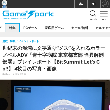
search
menu
グ
特集
PCゲーム
家庭用ゲーム
セール/無料
カルチャ
連載・特集
イベントレポート
世紀末の混沌に文字通り“メス”を入れるホラー
ノベルADV『青十字病院 東京都支部 怪異解剖
部署』プレイレポート【BitSummit Let’s G
o!!】 4枚目の写真・画像
2023.7.18 Tue 18:30