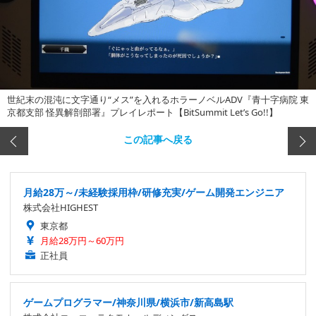
世紀末の混沌に文字通り“メス”を入れるホラーノベルADV『青十字病院 東
京都支部 怪異解剖部署』プレイレポート【BitSummit Let’s Go!!】
この記事へ戻る
月給28万～/未経験採用枠/研修充実/ゲーム開発エンジニア
株式会社HIGHEST
東京都
月給28万円～60万円
正社員
ゲームプログラマー/神奈川県/横浜市/新高島駅