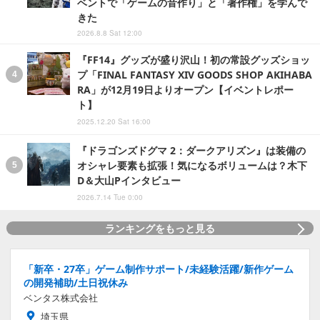
ベントで「ゲームの音作り」と「著作権」を学んで
きた
2026.8.8 Sat 12:00
『FF14』グッズが盛り沢山！初の常設グッズショッ
プ「FINAL FANTASY XIV GOODS SHOP AKIHABA
RA」が12月19日よりオープン【イベントレポー
ト】
2025.12.20 Sat 16:00
『ドラゴンズドグマ 2：ダークアリズン』は装備の
オシャレ要素も拡張！気になるボリュームは？木下
D＆大山Pインタビュー
2026.7.14 Tue 0:00
ランキングをもっと見る
「新卒・27卒」ゲーム制作サポート/未経験活躍/新作ゲーム
の開発補助/土日祝休み
ベンタス株式会社
埼玉県