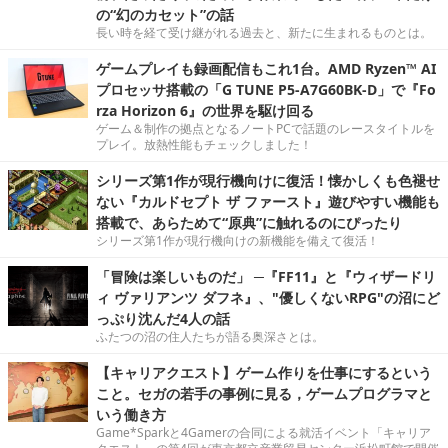
の“幻のカセット”の話
長い時を経て受け継がれる過去と、新たに生まれるものとは。
ゲームプレイも録画配信もこれ1台。AMD Ryzen™ AI
プロセッサ搭載の「G TUNE P5-A7G60BK-D」で『Fo
rza Horizon 6』の世界を駆け回る
ゲーム＆制作の拠点となるノートPCで話題のレースタイトルを
プレイ。放熱性能もチェックしました！
シリーズ第1作が現行機向けに復活！懐かしくも色褪せ
ない『カルドセプト ザ ファースト』遊びやすい機能も
搭載で、あらためて“原典”に触れるのにぴったり
シリーズ第1作が現行機向けの新機能を備えて復活！
「冒険は楽しいものだ」 ─『FF11』と『ウィザードリ
ィ ヴァリアンツ ダフネ』、"優しくないRPG"の沼にど
っぷり沈んだ4人の話
ふたつの沼の住人たちが語る奥深さとは。
【キャリアクエスト】ゲーム作りを仕事にするという
こと。セガの若手の事例に見る，ゲームプログラマと
いう働き方
Game*Sparkと4Gamerの合同による就活イベント「キャリア