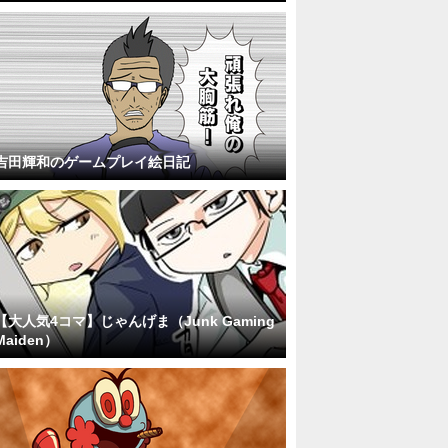
吉田輝和のゲームプレイ絵日記
【大人気4コマ】じゃんげま（Junk Gaming
Maiden）