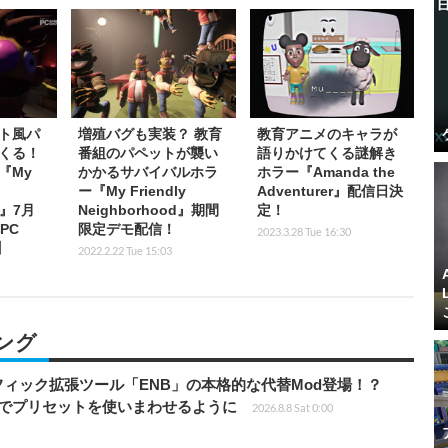
ト風パ
増殖バグも実装？ 教育
教育アニメのキャラが
くる！
番組のパペットが襲い
語りかけてくる謎解き
『My
かかるサバイバルホラ
ホラー『Amanda the
ー『My Friendly
Adventurer』配信日決
d』7月
Neighborhood』期間
定！
PC
限定デモ配信！
2023.3.28 Tue 16:30
】
2022.2.22 Tue 15:03
ング
ィック拡張ツール「ENB」の本格的な代替Mod登場！？
ders」でプリセットを使いまわせるように
2026.8.8 Sat 0:00