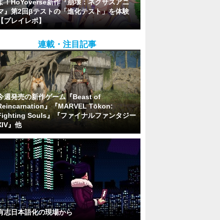
よ！HoYoverse新作『崩壊：ネクサスアニ
マ』第2回βテストの「進化テスト」を体験
【プレイレポ】
連載・注目記事
今週発売の新作ゲーム『Beast of
Reincarnation』『MARVEL Tōkon:
Fighting Souls』『ファイナルファンタジー
XIV』他
有志日本語化の現場から