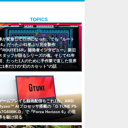
TOPICS
車が変形してロボになった、でも『ルート
16』だった―41年ぶり完全新作
『ROUTE16R』開発者インタビュー。新旧
スタッフが語るシリーズの魂。そして41年
前、たった1人のために手作業で直した世界
に1本だけの“幻のカセット”の話
ゲームプレイも録画配信もこれ1台。AMD
Ryzen™ AIプロセッサ搭載の「G TUNE P5-
A7G60BK-D」で『Forza Horizon 6』の世
界を駆け回る