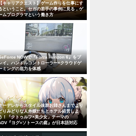
【キャリアクエスト】ゲーム作りを仕事にす
るということ。セガの若手の事例に見る，ゲ
ームプログラマという働き方
GeForce NOWで『Forza Horizon 6』をプ
レイ。ハンドルコントローラー×クラウドゲ
ーミングの底力を体感
クーデレからスタイル抜群お姉さんまでより
どりみどりな人外娘たちとホテル経営しよ
う！「クトゥルフ×美少女」テーマの
ADV『ヨグ=ソトースの庭』が日本語対応