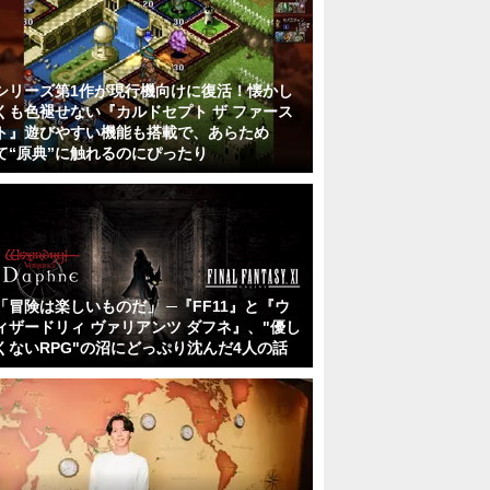
シリーズ第1作が現行機向けに復活！懐かし
くも色褪せない『カルドセプト ザ ファース
ト』遊びやすい機能も搭載で、あらため
て“原典”に触れるのにぴったり
「冒険は楽しいものだ」 ─『FF11』と『ウ
ィザードリィ ヴァリアンツ ダフネ』、"優し
くないRPG"の沼にどっぷり沈んだ4人の話