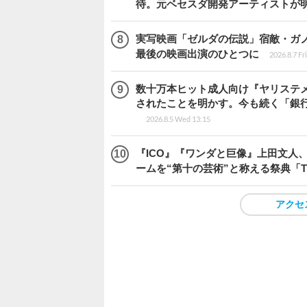
待。元ベセスダ開発アーティストが
実写映画「ゼルダの伝説」宿敵・ガ
最後の映画出演のひとつに
2026.8.7 Fr
数十万本ヒット成人向け『ヤリステメ
されたことを明かす。今も続く「銀行
2026.8.5 Wed 13:15
『ICO』『ワンダと巨像』上田文人
ームを“第十の芸術”と称える祭典「The 
アクセ