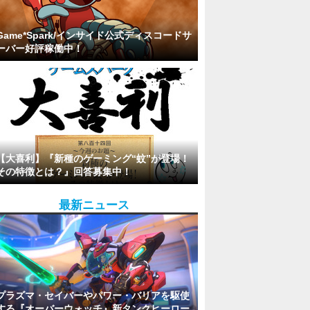
Game*Spark/インサイド公式ディスコードサ
ーバー好評稼働中！
【大喜利】『新種のゲーミング“蚊”が登場！
その特徴とは？』回答募集中！
最新ニュース
プラズマ・セイバーやパワー・バリアを駆使
する『オーバーウォッチ』新タンクヒーロー