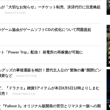
ムが「大切なお知らせ」ーチケット転売、決済代行に注意喚起
」
2026.8.7 Fri 21:00
ロゲーム協会がゲームソフトCDの劣化について問題提起
ート「Power Trip」配信！ 発電所の再稼働が可能に
ルグッズの事後通販を検討！歴代主人公の“冒険の書”開閉ピン
雑貨など
2026.8.7 Fri 13:00
、『ドラクエ』雑貨3アイテムが本日8月5日12時よりしまむ
販売！
2026.8.5 Wed 11:45
Fallout 3』オリジナル版開発の苦労とリマスター版への期