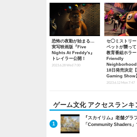
恐怖の夜勤が始まる…
セ◯ミストリー
実写映画版『Five
ペットが襲って
Nights At Freddy's』
教育番組ホラー
トレイラー公開！
Friendly
Neighborhoo
2023.6.28 Wed 7:00
18日発売決定【
Gaming Show
2023.6.12 Mon 7:47
ゲーム文化 アクセスランキ
『スカイリム』老舗グラフ
「Community Sha