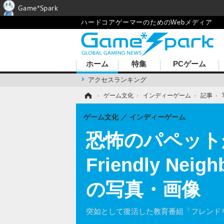
Game*Spark
ハードコアゲーマーのためのWebメディア
ホーム
特集
PCゲーム
アクセスランキング
ホーム
›
ゲーム文化
›
インディーゲーム
›
記事
›
ゲーム文化
インディーゲーム
恐怖のパペット
Friendly N
の写真・画像
突如として復活した教育番組「フレンド