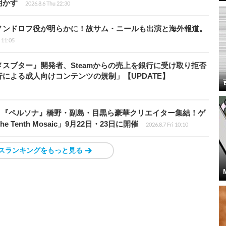
明かす
2026.8.6 Thu 22:30
ノンドロフ役が明らかに！故サム・ニールも出演と海外報道。
i 11:05
スブター』開発者、Steamからの売上を銀行に受け取り拒否
による成人向けコンテンツの規制」【UPDATE】
、『ペルソナ』橋野・副島・目黒ら豪華クリエイター集結！ゲ
Tenth Mosaic」9月22日・23日に開催
2026.8.7 Fri 10:10
スランキングをもっと見る