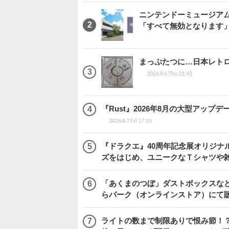
ニンテンドーミュージア
「すべて無効となります
まっぷたつに…日本レト
2026.8.6 Thu 21:43
『Rust』2026年8月の大型アップデ
2026.8.7 Fri 17:15
『ドラクエ』40周年記念展オリジナ
ズをはじめ、ユニークなＴシャツや
「あくまのつぼ」ダストボックスなど
らパーク（オンラインストア）にて
ライトの数まで制限ありで恨み節！？『