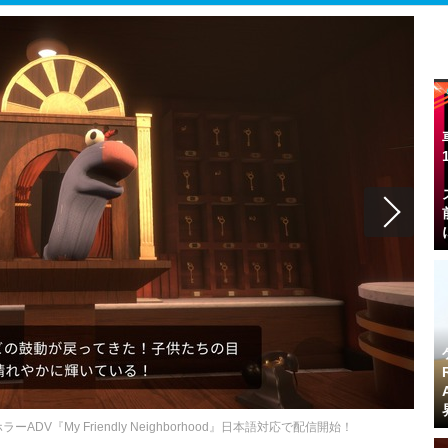
V『My Friendly Neighborhood』日本語対応で配信開始！