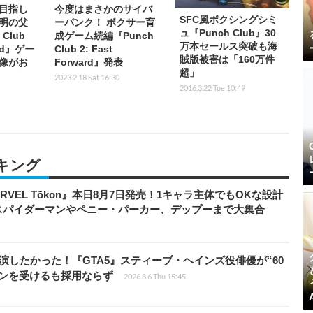
目指し
今度はまさかのサイバ
SFC風ボクシングシミ
明の父
ーパンク！ ボクサー育
ュ『Punch Club』30
Club
成ゲーム続編『Punch
万本セールス突破も海
ard』ゲー
Club 2: Fast
賊版被害は「160万件
像がお
Forward』発表
超」
2023.2.18 Sat 16:30
2016.3.22 Tue 10:49
キング
RVEL Tōkon』本日8月7日発売！1キャラ主体でもOKな設計
スパイダーマンやペニー・パーカー、デップーまで大集合
演したかった！『GTA5』スティーブ・ヘインズ役俳優が“60
ョンを受けるも採用ならず
2026.8.6 Thu 15:45