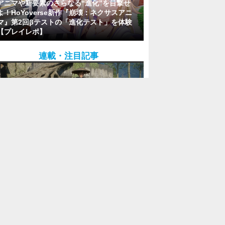
アニマや新要素のさらなる“進化”を目撃せ
よ！HoYoverse新作『崩壊：ネクサスアニ
マ』第2回βテストの「進化テスト」を体験
【プレイレポ】
連載・注目記事
今週発売の新作ゲーム『Beast of
Reincarnation』『MARVEL Tōkon:
Fighting Souls』『ファイナルファンタジー
XIV』他