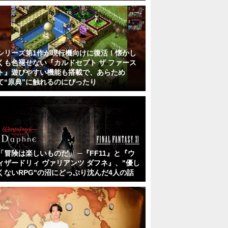
シリーズ第1作が現行機向けに復活！懐かし
くも色褪せない『カルドセプト ザ ファース
ト』遊びやすい機能も搭載で、あらため
て“原典”に触れるのにぴったり
「冒険は楽しいものだ」 ─『FF11』と『ウ
ィザードリィ ヴァリアンツ ダフネ』、"優し
くないRPG"の沼にどっぷり沈んだ4人の話