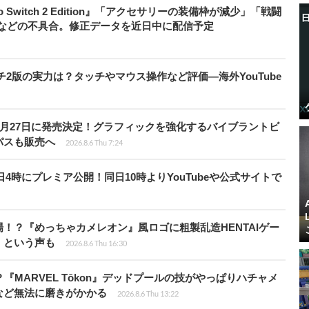
do Switch 2 Edition』「アクセサリーの装備枠が減少」「戦闘
」などの不具合。修正データを近日中に配信予定
チ2版の実力は？タッチやマウス操作など評価―海外YouTube
0月27日に発売決定！グラフィックを強化するバイブラントビ
パスも販売へ
2026.8.6 Thu 7:24
月28日4時にプレミア公開！同日10時よりYouTubeや公式サイトで
！？『めっちゃカメレオン』風ロゴに粗製乱造HENTAIゲー
」という声も
2026.8.6 Thu 16:30
『MARVEL Tōkon』デッドプールの技がやっぱりハチャメ
など無法に磨きがかかる
2026.8.6 Thu 13:22