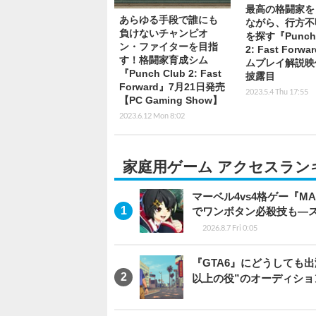
最高の格闘家を
あらゆる手段で誰にも
ながら、行方不
負けないチャンピオ
を探す『Punch 
ン・ファイターを目指
2: Fast Forw
す！格闘家育成シム
ムプレイ解説映
『Punch Club 2: Fast
披露目
Forward』7月21日発売
2023.5.4 Thu 17:55
【PC Gaming Show】
2023.6.12 Mon 8:02
家庭用ゲーム アクセスラン
マーベル4vs4格ゲー『MA
でワンボタン必殺技も―
2026.8.7 Fri 0:05
『GTA6』にどうしても出
以上の役”のオーディシ