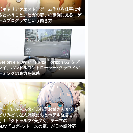
【キャリアクエスト】ゲーム作りを仕事にす
るということ。セガの若手の事例に見る，ゲ
ームプログラマという働き方
GeForce NOWで『Forza Horizon 6』をプ
レイ。ハンドルコントローラー×クラウドゲ
ーミングの底力を体感
クーデレからスタイル抜群お姉さんまでより
どりみどりな人外娘たちとホテル経営しよ
う！「クトゥルフ×美少女」テーマの
ADV『ヨグ=ソトースの庭』が日本語対応