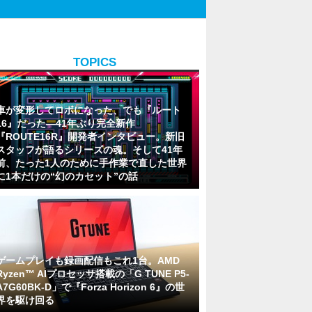
TOPICS
車が変形してロボになった、でも『ルート
16』だった―41年ぶり完全新作
『ROUTE16R』開発者インタビュー。新旧
スタッフが語るシリーズの魂。そして41年
前、たった1人のために手作業で直した世界
に1本だけの“幻のカセット”の話
ゲームプレイも録画配信もこれ1台。AMD
Ryzen™ AIプロセッサ搭載の「G TUNE P5-
A7G60BK-D」で『Forza Horizon 6』の世
界を駆け回る