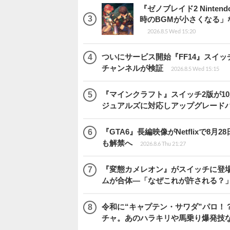
『ゼノブレイド2 Ninten
時のBGMが小さくなる
2026.8.5 Wed 15:20
ついにサービス開始『FF14』スイッ
チャンネルが検証
2026.8.5 Wed 15:15
『マインクラフト』スイッチ2版が1
ジュアルズに対応しアップグレード
『GTA6』長編映像がNetflixで8
も解禁へ
2026.8.6 Thu 21:27
『変態カメレオン』がスイッチに登場
ムが合体―「なぜこれが許される？
令和に“キャプテン・サワダ”パロ！？
チャ。あのハラキリや馬乗り爆発技