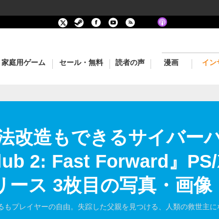
家庭用ゲーム
セール・無料
読者の声
漫画
イン
法改造もできるサイバー
b 2: Fast Forward』P
リース 3枚目の写真・画像
るもプレイヤーの自由。失踪した父親を見つける、人類の救世主に