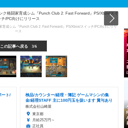
unch Club 2: Fast Forward』PS/Xbox/スイッチ/PC向けにリリ
ース
この記事へ戻る
3/6
ート/
検品/カウンター/経理・簿記 ゲームマシンの集
金/経理STAFF 主に100円玉を扱います 賞与あり
株式会社山崎屋
東京都
月給25万円～
正社員