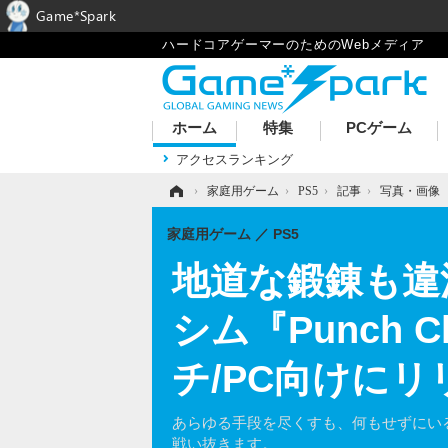
Game*Spark
ハードコアゲーマーのためのWebメディア
ホーム
特集
PCゲーム
アクセスランキング
ホーム
›
家庭用ゲーム
›
PS5
›
記事
›
写真・画像
家庭用ゲーム
PS5
地道な鍛錬も違
シム『Punch Clu
チ/PC向けにリ
あらゆる手段を尽くすも、何もせずにい
戦い抜きます。