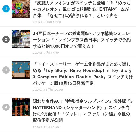
『変態カメレオン』がスイッチに登場！？『めっち
ゃカメレオン』風ロゴに粗製乱造HENTAIゲームが
合体―「なぜこれが許される？」という声も
2026.8.6 Thu 16:30
JR西日本モチーフの鉄道運転×デッキ構築シミュレ
ーション『トレインプラス西日本』スイッチで予約
すると約1,000円オフで買える！
2026.8.7 Fri 17:30
「トイ・ストーリー」ゲーム化作品がまとめて楽し
める『Toy Story: Retro Roundup! + Toy Story
3 Complete Edition Double Pack』スイッチ向け
パッケージ版10月15日発売予定
2026.7.16 Thu 20:30
隠れた名作ACT『特救指令ソルブレイン』海外版『S
HATTERHAND（シャッターハンド）』スイッチ向
けに9月配信！「ジャレコレ ファミコン編」今後の
配信予定が公開
2026.8.7 Fri 16:30