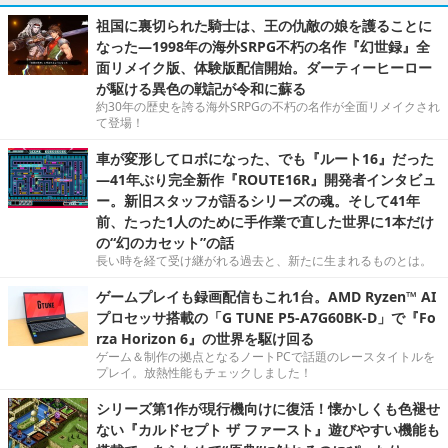
祖国に裏切られた騎士は、王の仇敵の娘を護ることに
なった―1998年の海外SRPG不朽の名作『幻世録』全
面リメイク版、体験版配信開始。ダーティーヒーロー
が駆ける異色の戦記が令和に蘇る
約30年の歴史を誇る海外SRPGの不朽の名作が全面リメイクされ
て登場！
車が変形してロボになった、でも『ルート16』だった
―41年ぶり完全新作『ROUTE16R』開発者インタビュ
ー。新旧スタッフが語るシリーズの魂。そして41年
前、たった1人のために手作業で直した世界に1本だけ
の“幻のカセット”の話
長い時を経て受け継がれる過去と、新たに生まれるものとは。
ゲームプレイも録画配信もこれ1台。AMD Ryzen™ AI
プロセッサ搭載の「G TUNE P5-A7G60BK-D」で『Fo
rza Horizon 6』の世界を駆け回る
ゲーム＆制作の拠点となるノートPCで話題のレースタイトルを
プレイ。放熱性能もチェックしました！
シリーズ第1作が現行機向けに復活！懐かしくも色褪せ
ない『カルドセプト ザ ファースト』遊びやすい機能も