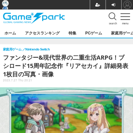
search
menu
ホーム
アクセスランキング
特集
PCゲーム
家庭用ゲー
家庭用ゲーム
Nintendo Switch
ファンタジー&現代世界の二重生活ARPG！ブ
シロード15周年記念作『リアセカイ』詳細発表
1枚目の写真・画像
2023.7.27 Thu 20:21