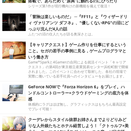
搭載で、あらためて“原典”に触れるのにぴったり
シリーズ第1作が現行機向けの新機能を備えて復活！
「冒険は楽しいものだ」 ─『FF11』と『ウィザードリ
ィ ヴァリアンツ ダフネ』、"優しくないRPG"の沼にど
っぷり沈んだ4人の話
ふたつの沼の住人たちが語る奥深さとは。
【キャリアクエスト】ゲーム作りを仕事にするという
こと。セガの若手の事例に見る，ゲームプログラマと
いう働き方
Game*Sparkと4Gamerの合同による就活イベント「キャリア
クエスト」の第4回が東京都立産業貿易センター浜松町館で開催
されました。このイベントに合わせて取材した、各社の現場で
実際に働いている若手社員へのインタビューをお届けします。
GeForce NOWで『Forza Horizon 6』をプレイ。ハ
ンドルコントローラー×クラウドゲーミングの底力を体
感
体感的にラグはほぼ無し。グラフィックスはもちろん最高設定
でプレイ可能！
クーデレからスタイル抜群お姉さんまでよりどりみど
りな人外娘たちとホテル経営しよう！「クトゥルフ×美