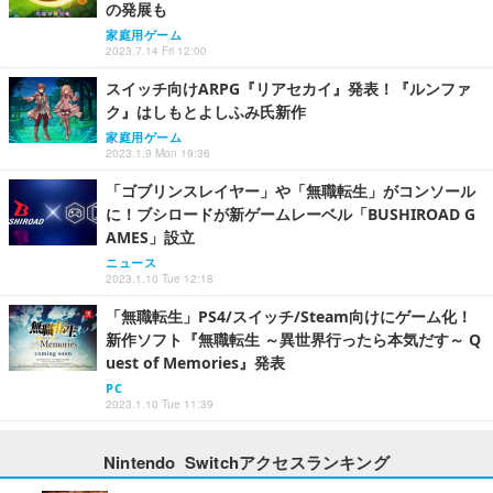
の発展も
家庭用ゲーム
2023.7.14 Fri 12:00
スイッチ向けARPG『リアセカイ』発表！『ルンファ
ク』はしもとよしふみ氏新作
家庭用ゲーム
2023.1.9 Mon 19:36
「ゴブリンスレイヤー」や「無職転生」がコンソール
に！ブシロードが新ゲームレーベル「BUSHIROAD G
AMES」設立
ニュース
2023.1.10 Tue 12:18
「無職転生」PS4/スイッチ/Steam向けにゲーム化！
新作ソフト『無職転生 ～異世界行ったら本気だす～ Q
uest of Memories』発表
PC
2023.1.10 Tue 11:39
Nintendo Switchアクセスランキング