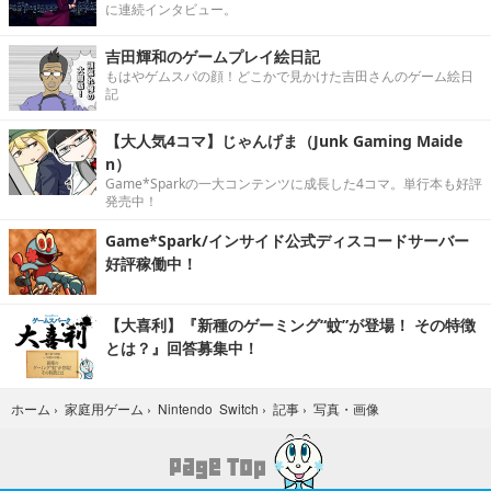
に連続インタビュー。
吉田輝和のゲームプレイ絵日記
もはやゲムスパの顔！どこかで見かけた吉田さんのゲーム絵日
記
【大人気4コマ】じゃんげま（Junk Gaming Maide
n）
Game*Sparkの一大コンテンツに成長した4コマ。単行本も好評
発売中！
Game*Spark/インサイド公式ディスコードサーバー
好評稼働中！
【大喜利】『新種のゲーミング“蚊”が登場！ その特徴
とは？』回答募集中！
写真・画像
ホーム
›
家庭用ゲーム
›
Nintendo Switch
›
記事
›