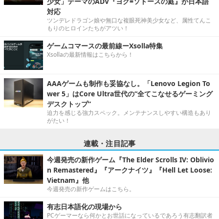
少女」テーマのADV『ヨグ=ソトースの庭』が日本語
対応
ツンデレドラゴン娘や無口な複眼死神美少女など、属性てんこ
もりのヒロインたちがアツい！
ゲームコマースの最前線ーXsolla特集
Xsollaの最新情報はこちらから！
AAAゲームも制作も妥協なし。「Lenovo Legion To
wer 5」はCore Ultra世代の“全てこなせるゲーミング
デスクトップ”
迫力を感じる強力スペック。メンテナンスしやすい構造もあり
がたい！
連載・注目記事
今週発売の新作ゲーム『The Elder Scrolls IV: Oblivio
n Remastered』『アークナイツ』『Hell Let Loose:
Vietnam』他
今週発売の新作ゲームはこちら。
有志日本語化の現場から
PCゲーマーなら何かとお世話になっているであろう有志翻訳者