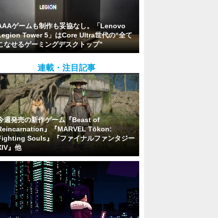
AAAゲームも制作も妥協なし。「Lenovo
Legion Tower 5」はCore Ultra世代の“全て
こなせるゲーミングデスクトップ”
連載・注目記事
今週発売の新作ゲーム『Beast of
Reincarnation』『MARVEL Tōkon:
Fighting Souls』『ファイナルファンタジー
XIV』他