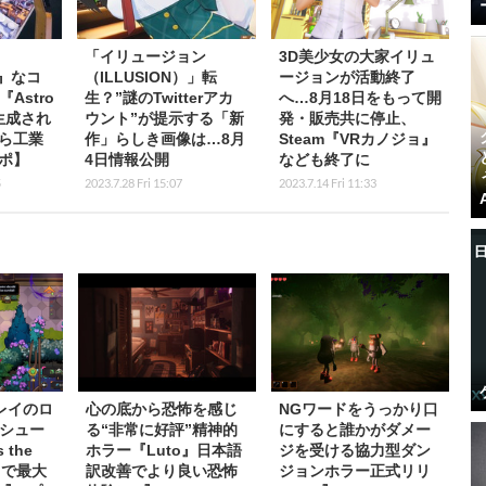
「イリュージョン
3D美少女の大家イリュ
ry』なコ
（ILLUSION）」転
ージョンが活動終了
Astro
生？”謎のTwitterアカ
へ…8月18日をもって開
動生成され
ウント”が提示する「新
発・販売共に停止、
ら工業
作」らしき画像は…8月
Steam『VRカノジョ』
ポ】
4日情報公開
なども終了に
5
2023.7.28 Fri 15:07
2023.7.14 Fri 11:33
レイのロ
心の底から恐怖を感じ
NGワードをうっかり口
シュー
る“非常に好評”精神的
にすると誰かがダメー
 the
ホラー『Luto』日本語
ジを受ける協力型ダン
日で最大
訳改善でより良い恐怖
ジョンホラー正式リリ