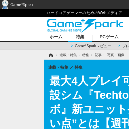
Game*Spark
ハードコアゲーマーのためのWebメディア
ホーム
特集
PCゲーム
Game*Sparkレビュー
プ
ホーム
›
連載・特集
›
特集
›
記事
›
写真・画像
連載・特集
特集
最大4人プレイ可能
設シム『Tech
ボ』新ユニット
い点”とは【週刊