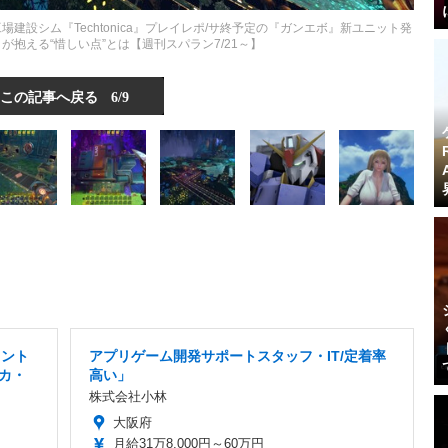
地下工場建設シム『Techtonica』プレイレポ/サ終予定の『ガンエボ』新ユニット発
が抱える“惜しい点”とは【週刊スパラン7/21～】
この記事へ戻る
6/9
タント
アプリゲーム開発サポートスタッフ・IT/定着率
カ・
高い」
株式会社小林
大阪府
月給31万8,000円～60万円