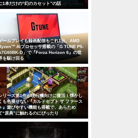
に1本だけの“幻のカセット”の話
ゲームプレイも録画配信もこれ1台。AMD
Ryzen™ AIプロセッサ搭載の「G TUNE P5-
A7G60BK-D」で『Forza Horizon 6』の世
界を駆け回る
シリーズ第1作が現行機向けに復活！懐かし
くも色褪せない『カルドセプト ザ ファース
ト』遊びやすい機能も搭載で、あらため
て“原典”に触れるのにぴったり