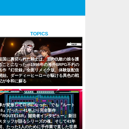
TOPICS
祖国に裏切られた騎士は、王の仇敵の娘を護
ることになった―1998年の海外SRPG不朽の
名作『幻世録』全面リメイク版、体験版配信
開始。ダーティーヒーローが駆ける異色の戦
記が令和に蘇る
車が変形してロボになった、でも『ルート
16』だった―41年ぶり完全新作
『ROUTE16R』開発者インタビュー。新旧
スタッフが語るシリーズの魂。そして41年
前、たった1人のために手作業で直した世界