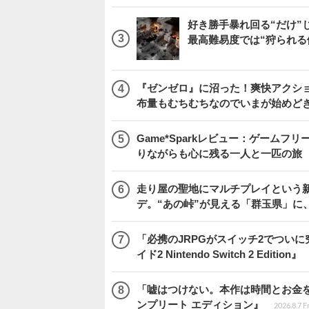
好き勝手暴れ回る“だけ”
最高難易度では“狩られる
『ゼンゼロ』に沼った！爽快アクシ
布量もむちむちなのでいまが始めど
Game*Sparkレビュー：ゲームフリーク
りながらも心に残る一人と一匹の旅
走り屋の聖地にマルチプレイという新風が舞い
デ。“あの峠”が見える「群玉県」に
「必携のJRPGがスイッチ2でつい
イド2 Nintendo Switch 2 Edition』
「嘘はつけない。本作は時間とお金を注
ンプリート エディション』
2026.8.7 F