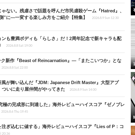
じゃない。残虐さで話題を呼んだ市民虐殺ゲーム『Hatred』、
側”に―一変する楽しみ方をご紹介【特集】
2026.8.9 Sun 12:30
ョンも豊満ボディも「らしさ」だ！2周年記念で新キャラも配
き
2026.8.8 Sat 19:00
新作『Beast of Reincarnation』―「またこいつか」とな
2026.8.8 Sat 22:00
込んだ『JDM: Japanese Drift Master』大型アプ
、ついに走り屋仲間がやってきた
2026.8.9 Sun 14:00
に究極の完成形に到達した」海外レビューハイスコア『ゼノブレ
2026.8.6 Thu 19:45
ぎ込むに値する」海外レビューハイスコア『Lies of P：コ
ri 20:36