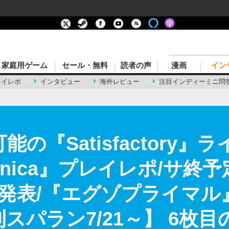
家庭用ゲーム
セール・無料
読者の声
漫画
イン
レイレポ
インタビュー
海外レビュー
注目インディーミニ問
の『Satisfactory
tonica』プレイレポ/サ終
発表/『エグゾプライマル
スパラン7/21～】 6枚