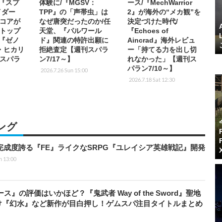
/『スプ
体験に/『MGSV：
ース/『MechWarrior
イダー
TPP』の「声帯虫」は
2』が海外の“メカ観”を
コアが
なぜ唐突だったのか/任
決定づけた時代/
トップ
天堂、『パルワール
『Echoes of
版『ゼノ
ド』関連の特許出願に
Aincrad』海外レビュ
・ヒカリ
拒絶査定【週刊スパラ
ー「持てる力を出し切
スパラ
ン7/17～】
れなかった」【週刊ス
パラン7/10～】
2026.7.26 Sun 15:00
2026.7.18 Sat 12:30
ング
の完成度誇る『FE』ライクなSRPG『ユレイシア英雄戦記』開発
n 13:00
』の評価はいかほど？『鬼武者 Way of the Sword』聖地
け『幻水』など新作が目白押し！ゲムスパ注目タイトルまとめ