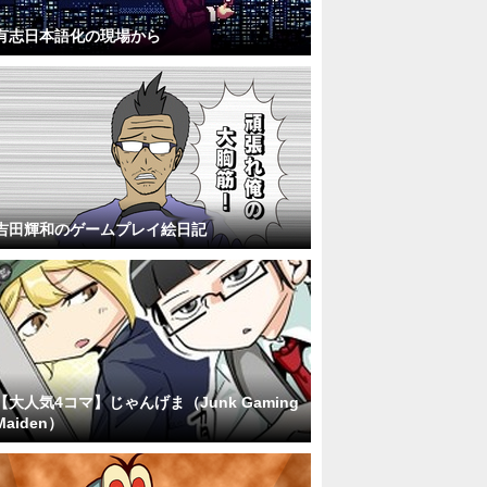
有志日本語化の現場から
吉田輝和のゲームプレイ絵日記
【大人気4コマ】じゃんげま（Junk Gaming
Maiden）