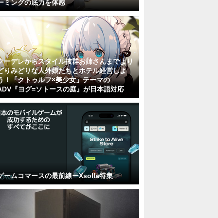
ーミングの底力を体感
クーデレからスタイル抜群お姉さんまでより
どりみどりな人外娘たちとホテル経営しよ
う！「クトゥルフ×美少女」テーマの
ADV『ヨグ=ソトースの庭』が日本語対応
ゲームコマースの最前線ーXsolla特集