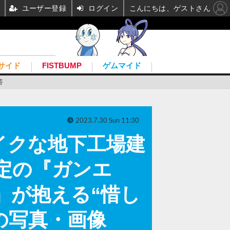
ユーザー登録
ログイン
こんにちは、ゲストさん
サイド
FISTBUMP
ゲムマイド
答
2023.7.30 Sun 11:30
』ライクな地下工場建
予定の『ガンエ
』が抱える“惜し
目の写真・画像