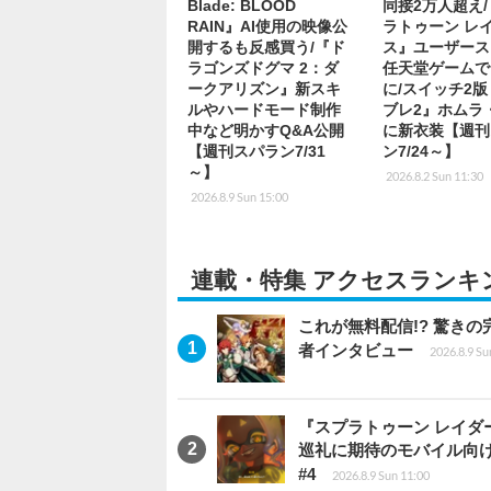
Blade: BLOOD
同接2万人超え
RAIN』AI使用の映像公
ラトゥーン レ
開するも反感買う/『ド
ス』ユーザース
ラゴンズドグマ 2：ダ
任天堂ゲームで
ークアリズン』新スキ
に/スイッチ2
ルやハードモード制作
ブレ2』ホムラ
中など明かすQ&A公開
に新衣装【週刊
【週刊スパラン7/31
ン7/24～】
～】
2026.8.2 Sun 11:30
2026.8.9 Sun 15:00
連載・特集 アクセスランキ
これが無料配信!? 驚き
者インタビュー
2026.8.9 Su
『スプラトゥーン レイダース
巡礼に期待のモバイル向
#4
2026.8.9 Sun 11:00