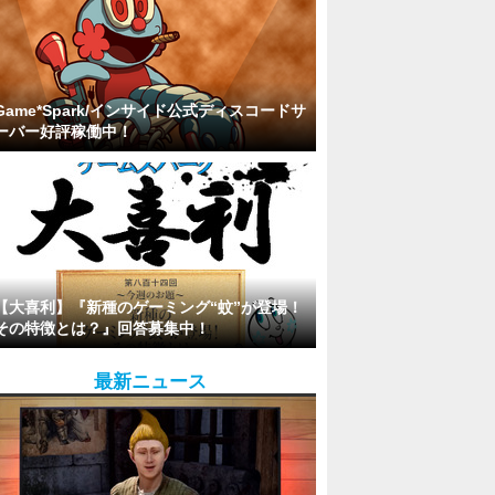
Game*Spark/インサイド公式ディスコードサ
ーバー好評稼働中！
【大喜利】『新種のゲーミング“蚊”が登場！
その特徴とは？』回答募集中！
最新ニュース