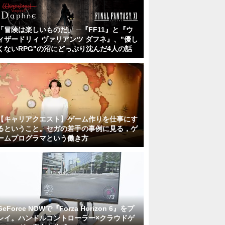
「冒険は楽しいものだ」 ─『FF11』と『ウ
ィザードリィ ヴァリアンツ ダフネ』、"優し
くないRPG"の沼にどっぷり沈んだ4人の話
【キャリアクエスト】ゲーム作りを仕事にす
るということ。セガの若手の事例に見る，ゲ
ームプログラマという働き方
GeForce NOWで『Forza Horizon 6』をプ
レイ。ハンドルコントローラー×クラウドゲ