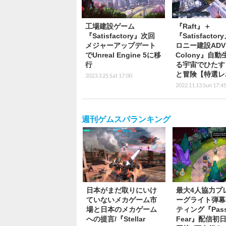
工場建設ゲーム
『Raft』＋
『Satisfactory』次回
『Satisfacto
メジャーアップデート
ロニー建設ADV『
でUnreal Engine 5に移
Colony』自
行
る宇宙でひたす
と冒険【特選レ
2023.3.25 Sat 17:00
2022.11.13 Sun 17:4
週刊ゲムスパランキング
日本がまだ取りにいけ
最大4人協力プ
ていないメカゲーム市
ーグライト弾幕
場と日本のメカゲーム
ティング『Pass
への提言/『Stellar
Fear』配信初