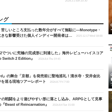
2026.3.1 Sun 20:30
ング
苦しいところ支払った数年分がすべて無駄に―Monotype・
大きな影響受けた個人インディー開発者は…
2025.12.17 Wed 18:00
チ2でついに究極の完成形に到達した」海外レビューハイスコア
witch 2 Edition』
2026.8.6 Thu 19:45
e Sword』の舞台「京都」を発売前に聖地巡礼！清水寺・安井金比
寺を巡る現地ツアーレポート
2026.8.7 Fri 7:00
の戦闘をより遊びやすい形に落とし込み、ARPGとして見事
 of Reincarnation』
2026.8.4 Tue 15:00