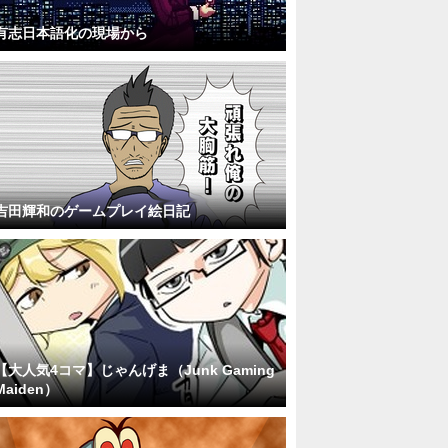
有志日本語化の現場から
吉田輝和のゲームプレイ絵日記
【大人気4コマ】じゃんげま（Junk Gaming
Maiden）