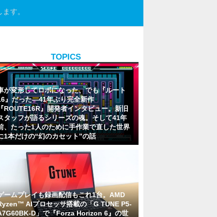
けします。
TOPICS
車が変形してロボになった、でも『ルート
16』だった―41年ぶり完全新作
『ROUTE16R』開発者インタビュー。新旧
スタッフが語るシリーズの魂。そして41年
前、たった1人のために手作業で直した世界
に1本だけの“幻のカセット”の話
ゲームプレイも録画配信もこれ1台。AMD
Ryzen™ AIプロセッサ搭載の「G TUNE P5-
A7G60BK-D」で『Forza Horizon 6』の世