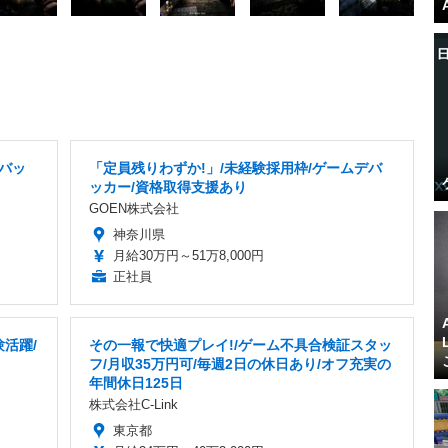
デバッ
「定員残りわずか!」/未経験採用枠/ゲームデバ
ッカー/資格取得支援あり
GOEN株式会社
神奈川県
月給30万円～51万8,000円
正社員
活躍/
その一報で快適プレイ!/ゲーム不具合検証スタッ
フ/月収35万円可/毎週2日の休日あり/オフ充実の
年間休日125日
株式会社C-Link
東京都