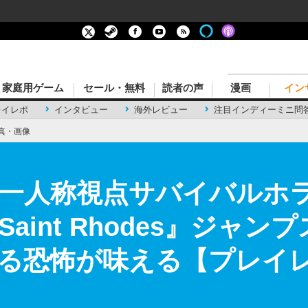
家庭用ゲーム
セール・無料
読者の声
漫画
イン
レイレポ
インタビュー
海外レビュー
注目インディーミニ問
真・画像
一人称視点サバイバルホ
: Saint Rhodes』ジ
る恐怖が味える【プレイレ