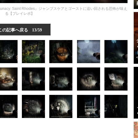
cy: Saint Rhodes』ジャンプスケアとゴーストに追い回される恐怖が味え
る【プレイレポ】
この記事へ戻る
13/59