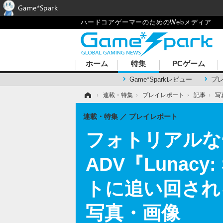
Game*Spark
ハードコアゲーマーのためのWebメディア
ホーム
特集
PCゲーム
Game*Sparkレビュー
プ
ホーム
›
連載・特集
›
プレイレポート
›
記事
›
写
連載・特集
プレイレポート
フォトリアルな
ADV『Lunacy
トに追い回され
写真・画像