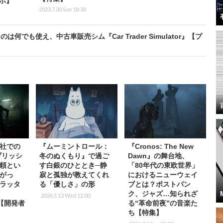
ポ】
2023.7.30 Sun 18:30
も使え、中古車販売シム『Car Trader Simulator』【プ
社での
『ムーミントロール：
『Cronos: The New
ブリッシ
冬のぬくもり』で過ご
Dawn』の舞台地、
頼とい
す白銀のひととき─静
「80年代の東欧世界」
がっ
寂と孤独が教えてくれ
におけるニューウェイ
ラッタ
る「優しさ」の形
ブとは？ポストパン
ク、ジャズ…知られざ
2026.5.13 Wed 12:00
』【開発者
る“革命前夜”の音楽た
ち【特集】