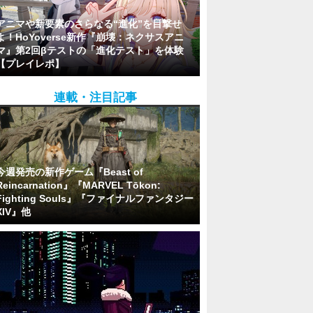
アニマや新要素のさらなる“進化”を目撃せ
よ！HoYoverse新作『崩壊：ネクサスアニ
マ』第2回βテストの「進化テスト」を体験
【プレイレポ】
連載・注目記事
今週発売の新作ゲーム『Beast of
Reincarnation』『MARVEL Tōkon:
Fighting Souls』『ファイナルファンタジー
XIV』他