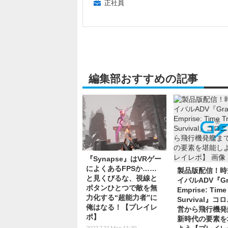
正社員
編集部おすすめの記事
『Synapse』はVRゲー
によくあるFPSか……
製品版配信！時
と見くびるな、視線と
イバルADV『Gr
ボタンひとつで敵を無
Emprise: Time 
力化する“超能力者”に
Survival』コ
俺はなる！【プレイレ
営から飛行機発
ポ】
新時代の要素を
2023.7.31 Mon 11:30