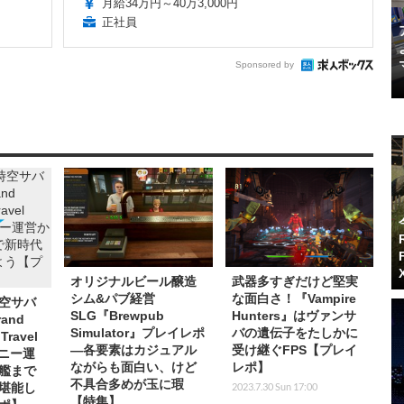
月給34万円～40万3,000円
正社員
Sponsored by
オリジナルビール醸造
武器多すぎだけど堅実
シム&パブ経営
な面白さ！『Vampire
空サバ
SLG『Brewpub
Hunters』はヴァンサ
and
Simulator』プレイレポ
バの遺伝子をたしかに
Travel
―各要素はカジュアル
受け継ぐFPS【プレイ
ロニー運
ながらも面白い、けど
レポ】
艦まで
不具合多めが玉に瑕
2023.7.30 Sun 17:00
堪能し
【特集】