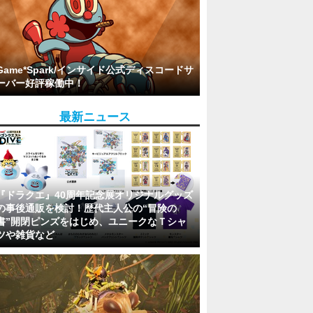
Game*Spark/インサイド公式ディスコードサ
ーバー好評稼働中！
最新ニュース
『ドラクエ』40周年記念展オリジナルグッズ
の事後通販を検討！歴代主人公の“冒険の
書”開閉ピンズをはじめ、ユニークなＴシャ
ツや雑貨など