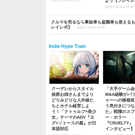
よう【プレイレ
2023.7.30 Sun 19:30
クルマを売るなら事故車も盗難車も使えるものは何で
レイレポ】
2023.7.30 Sun 13:00
Indie Hype Train
クーデレからスタイル
「大手ゲーム会
抜群お姉さんまでより
M&A経験がパ
どりみどりな人外娘た
ャーへの移植依
ちとホテル経営しよ
う気付きにつな
う！「クトゥルフ×美少
た」戦慄のスプ
女」テーマのADV『ヨ
ー・ホラー
グ=ソトースの庭』が日
『CRUELTY
本語対応
インタビュー】