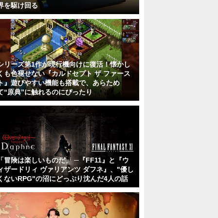
界を駆け回る
シリーズ第1作が現行機向けに復活！懐かし
くも色褪せない『カルドセプト ザ ファース
ト』遊びやすい機能も搭載で、あらため
て“原典”に触れるのにぴったり
「冒険は楽しいものだ」 ─『FF11』と『ウ
ィザードリィ ヴァリアンツ ダフネ』、"優し
くないRPG"の沼にどっぷり沈んだ4人の話