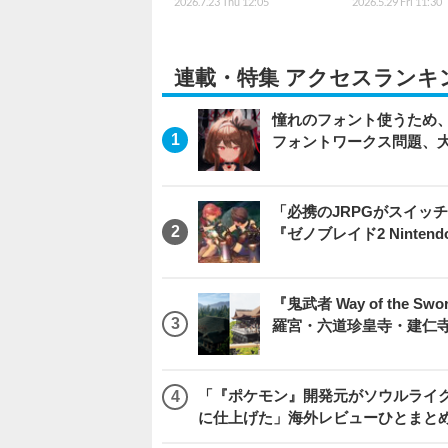
2026.7.23 Thu 12:05
2026.5.29 Fri 11:30
連載・特集 アクセスランキ
憧れのフォント使うため、
フォントワークス問題、
「必携のJRPGがスイッ
『ゼノブレイド2 Nintendo S
『鬼武者 Way of th
羅宮・六道珍皇寺・建仁
「『ポケモン』開発元がソウルライク
に仕上げた」海外レビューひとまとめ『Beast