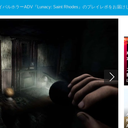
ラーADV『Lunacy: Saint Rhodes』のプレイレポをお届