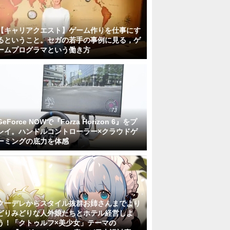
【キャリアクエスト】ゲーム作りを仕事にす
るということ。セガの若手の事例に見る，ゲ
ームプログラマという働き方
GeForce NOWで『Forza Horizon 6』をプ
レイ。ハンドルコントローラー×クラウドゲ
ーミングの底力を体感
クーデレからスタイル抜群お姉さんまでより
どりみどりな人外娘たちとホテル経営しよ
う！「クトゥルフ×美少女」テーマの