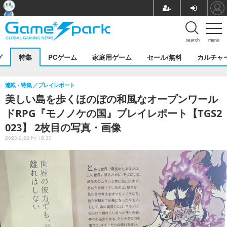
search
menu
グ
特集
PCゲーム
家庭用ゲーム
セール/無料
カルチャ
連載・特集
プレイレポート
美しい島を歩くほのぼの和風なオープンワール
ドRPG『モノノケの国』プレイレポート【TGS2
023】 2枚目の写真・画像
2023.9.22 Fri 18:30