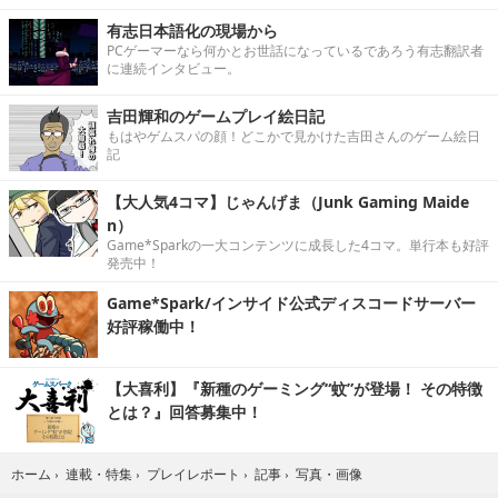
有志日本語化の現場から
PCゲーマーなら何かとお世話になっているであろう有志翻訳者
に連続インタビュー。
吉田輝和のゲームプレイ絵日記
もはやゲムスパの顔！どこかで見かけた吉田さんのゲーム絵日
記
【大人気4コマ】じゃんげま（Junk Gaming Maide
n）
Game*Sparkの一大コンテンツに成長した4コマ。単行本も好評
発売中！
Game*Spark/インサイド公式ディスコードサーバー
好評稼働中！
【大喜利】『新種のゲーミング“蚊”が登場！ その特徴
とは？』回答募集中！
写真・画像
ホーム
›
連載・特集
›
プレイレポート
›
記事
›