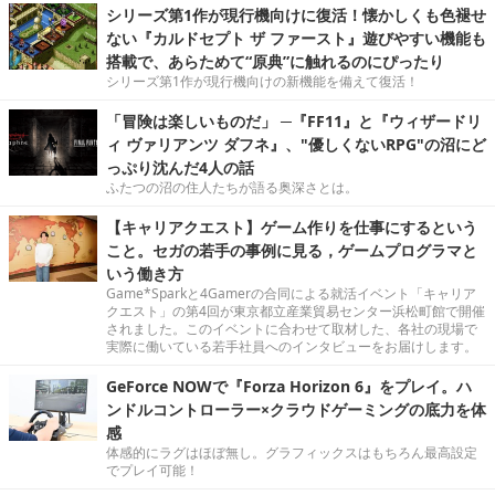
シリーズ第1作が現行機向けに復活！懐かしくも色褪せ
ない『カルドセプト ザ ファースト』遊びやすい機能も
搭載で、あらためて“原典”に触れるのにぴったり
シリーズ第1作が現行機向けの新機能を備えて復活！
「冒険は楽しいものだ」 ─『FF11』と『ウィザードリ
ィ ヴァリアンツ ダフネ』、"優しくないRPG"の沼にど
っぷり沈んだ4人の話
ふたつの沼の住人たちが語る奥深さとは。
【キャリアクエスト】ゲーム作りを仕事にするという
こと。セガの若手の事例に見る，ゲームプログラマと
いう働き方
Game*Sparkと4Gamerの合同による就活イベント「キャリア
クエスト」の第4回が東京都立産業貿易センター浜松町館で開催
されました。このイベントに合わせて取材した、各社の現場で
実際に働いている若手社員へのインタビューをお届けします。
GeForce NOWで『Forza Horizon 6』をプレイ。ハ
ンドルコントローラー×クラウドゲーミングの底力を体
感
体感的にラグはほぼ無し。グラフィックスはもちろん最高設定
でプレイ可能！