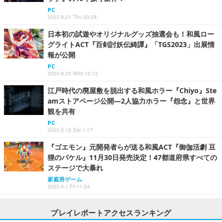
PC
2023.9.21 Thu 20:28
日本初の試遊やオリジナルグッズ抽選会も！和風ロー
グライトACT『百剣討妖伝綺譚』「TGS2023」出展情
報が公開
PC
2023.9.20 Wed 12:15
江戸時代の廃屋敷を脱出する和風ホラー『Chiyo』Ste
amストアページ公開―2人協力ホラー『怨念』と世界
観を共有
PC
2023.9.16 Sat 1:17
『ゴエモン』元開発者らが送る和風ACT『御伽活劇 豆
狸のバケル』11月30日発売決定！47都道府県すべての
ステージで大暴れ
家庭用ゲーム
2023.9.1 Fri 11:24
プレイレポートアクセスランキング