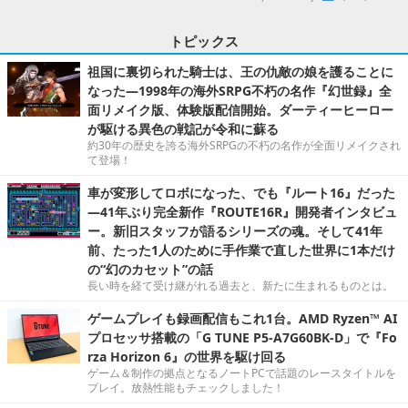
トピックス
祖国に裏切られた騎士は、王の仇敵の娘を護ることに
なった―1998年の海外SRPG不朽の名作『幻世録』全
面リメイク版、体験版配信開始。ダーティーヒーロー
が駆ける異色の戦記が令和に蘇る
約30年の歴史を誇る海外SRPGの不朽の名作が全面リメイクされ
て登場！
車が変形してロボになった、でも『ルート16』だった
―41年ぶり完全新作『ROUTE16R』開発者インタビュ
ー。新旧スタッフが語るシリーズの魂。そして41年
前、たった1人のために手作業で直した世界に1本だけ
の“幻のカセット”の話
長い時を経て受け継がれる過去と、新たに生まれるものとは。
ゲームプレイも録画配信もこれ1台。AMD Ryzen™ AI
プロセッサ搭載の「G TUNE P5-A7G60BK-D」で『Fo
rza Horizon 6』の世界を駆け回る
ゲーム＆制作の拠点となるノートPCで話題のレースタイトルを
プレイ。放熱性能もチェックしました！