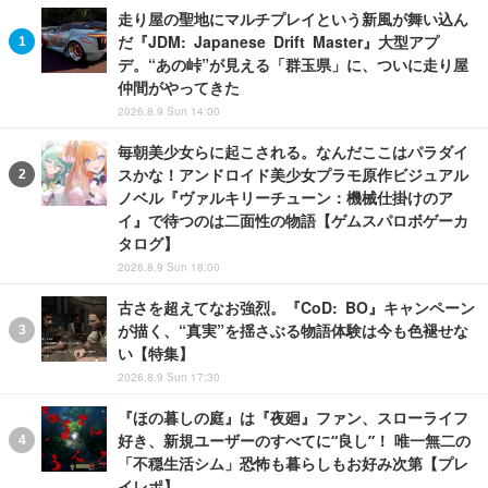
走り屋の聖地にマルチプレイという新風が舞い込ん
だ『JDM: Japanese Drift Master』大型アプ
デ。“あの峠”が見える「群玉県」に、ついに走り屋
仲間がやってきた
2026.8.9 Sun 14:00
毎朝美少女らに起こされる。なんだここはパラダイ
スかな！アンドロイド美少女プラモ原作ビジュアル
ノベル『ヴァルキリーチューン：機械仕掛けのア
イ』で待つのは二面性の物語【ゲムスパロボゲーカ
タログ】
2026.8.9 Sun 18:00
古さを超えてなお強烈。『CoD: BO』キャンペーン
が描く、“真実”を揺さぶる物語体験は今も色褪せな
い【特集】
2026.8.9 Sun 17:30
『ほの暮しの庭』は『夜廻』ファン、スローライフ
好き、新規ユーザーのすべてに“良し”！ 唯一無二の
「不穏生活シム」恐怖も暮らしもお好み次第【プレ
イレポ】