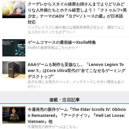
クーデレからスタイル抜群お姉さんまでよりどりみど
りな人外娘たちとホテル経営しよう！「クトゥルフ×美
少女」テーマのADV『ヨグ=ソトースの庭』が日本語
対応
ツンデレドラゴン娘や無口な複眼死神美少女など、属性てんこ
もりのヒロインたちがアツい！
ゲームコマースの最前線ーXsolla特集
Xsollaの最新情報はこちらから！
AAAゲームも制作も妥協なし。「Lenovo Legion To
wer 5」はCore Ultra世代の“全てこなせるゲーミング
デスクトップ”
迫力を感じる強力スペック。メンテナンスしやすい構造もあり
がたい！
連載・注目記事
今週発売の新作ゲーム『The Elder Scrolls IV: Oblivio
n Remastered』『アークナイツ』『Hell Let Loose:
Vietnam』他
今週発売の新作ゲームはこちら。