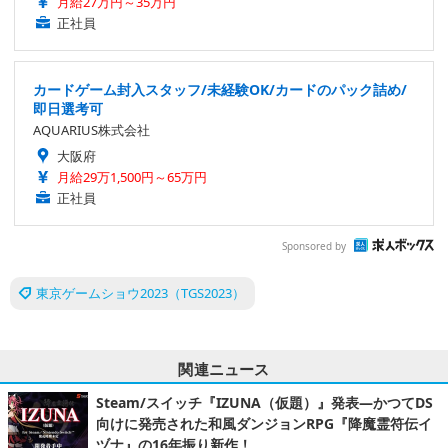
月給27万円～35万円
正社員
カードゲーム封入スタッフ/未経験OK/カードのパック詰め/
即日選考可
AQUARIUS株式会社
大阪府
月給29万1,500円～65万円
正社員
Sponsored by
東京ゲームショウ2023（TGS2023）
関連ニュース
Steam/スイッチ『IZUNA（仮題）』発表―かつてDS
向けに発売された和風ダンジョンRPG『降魔霊符伝イ
ヅナ』の16年振り新作！