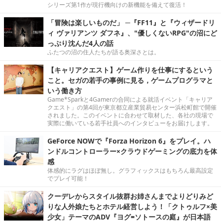
シリーズ第1作が現行機向けの新機能を備えて復活！
「冒険は楽しいものだ」 ─『FF11』と『ウィザードリ
ィ ヴァリアンツ ダフネ』、"優しくないRPG"の沼にど
っぷり沈んだ4人の話
ふたつの沼の住人たちが語る奥深さとは。
【キャリアクエスト】ゲーム作りを仕事にするという
こと。セガの若手の事例に見る，ゲームプログラマと
いう働き方
Game*Sparkと4Gamerの合同による就活イベント「キャリア
クエスト」の第4回が東京都立産業貿易センター浜松町館で開催
されました。このイベントに合わせて取材した、各社の現場で
実際に働いている若手社員へのインタビューをお届けします。
GeForce NOWで『Forza Horizon 6』をプレイ。ハ
ンドルコントローラー×クラウドゲーミングの底力を体
感
体感的にラグはほぼ無し。グラフィックスはもちろん最高設定
でプレイ可能！
クーデレからスタイル抜群お姉さんまでよりどりみど
りな人外娘たちとホテル経営しよう！「クトゥルフ×美
少女」テーマのADV『ヨグ=ソトースの庭』が日本語