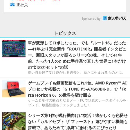
正社員
Sponsored by
トピックス
車が変形してロボになった、でも『ルート16』だった
―41年ぶり完全新作『ROUTE16R』開発者インタビュ
ー。新旧スタッフが語るシリーズの魂。そして41年
前、たった1人のために手作業で直した世界に1本だけ
の“幻のカセット”の話
長い時を経て受け継がれる過去と、新たに生まれるものとは。
ゲームプレイも録画配信もこれ1台。AMD Ryzen™ AI
プロセッサ搭載の「G TUNE P5-A7G60BK-D」で『Fo
rza Horizon 6』の世界を駆け回る
ゲーム＆制作の拠点となるノートPCで話題のレースタイトルを
プレイ。放熱性能もチェックしました！
シリーズ第1作が現行機向けに復活！懐かしくも色褪せ
ない『カルドセプト ザ ファースト』遊びやすい機能も
搭載で、あらためて“原典”に触れるのにぴったり