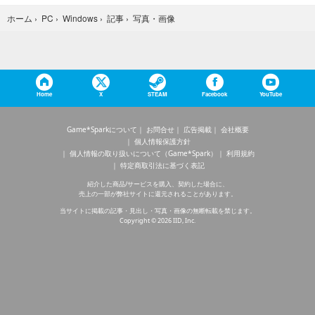
写真・画像
ホーム
›
PC
›
Windows
›
記事
›
Home
X
STEAM
Facebook
YouTube
Game*Sparkについて
お問合せ
広告掲載
会社概要
個人情報保護方針
個人情報の取り扱いについて（Game*Spark）
利用規約
特定商取引法に基づく表記
紹介した商品/サービスを購入、契約した場合に、
売上の一部が弊社サイトに還元されることがあります。
当サイトに掲載の記事・見出し・写真・画像の無断転載を禁じます。
Copyright © 2026 IID, Inc.