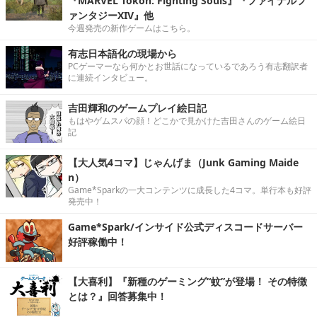
『MARVEL Tōkon: Fighting Souls』『ファイナルフ
ァンタジーXIV』他
今週発売の新作ゲームはこちら。
有志日本語化の現場から
PCゲーマーなら何かとお世話になっているであろう有志翻訳者
に連続インタビュー。
吉田輝和のゲームプレイ絵日記
もはやゲムスパの顔！どこかで見かけた吉田さんのゲーム絵日
記
【大人気4コマ】じゃんげま（Junk Gaming Maide
n）
Game*Sparkの一大コンテンツに成長した4コマ。単行本も好評
発売中！
Game*Spark/インサイド公式ディスコードサーバー
好評稼働中！
【大喜利】『新種のゲーミング“蚊”が登場！ その特徴
とは？』回答募集中！