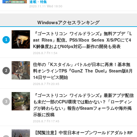
連載・特集
2020.11.11 Wed 19:00
Windowsアクセスランキング
『ゴーストリコン ワイルドランズ』無料アプデ「L
ast Rites」配信。PS5/Xbox Series X/S/PCにて4
K解像度および60fps対応―新作の開発も発表
2026.8.7 Fri 1:54
往年の「Kスタイル」バトルが日本に再来！基本無
料オンラインTPS『GunZ The Duel』Steam版8月
14日サービス開始
2026.8.7 Fri 20:45
『ゴーストリコン ワイルドランズ』最新アプデ配信
も未だ一部のCPU環境では動かない？「ローディン
グが終わらない」報告がSteamフォーラムや海外掲
示板に投稿
2026.8.7 Fri 17:45
【閲覧注意】中世日本オープンワールドアダルトRP