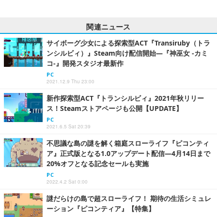
関連ニュース
サイボーグ少女による探索型ACT『Transiruby（トラ
ンシルビィ）』Steam向け配信開始―『神巫女 -カミ
コ-』開発スタジオ最新作
PC
2021.12.9 Thu 23:00
新作探索型ACT『トランシルビィ』2021年秋リリー
ス！Steamストアページも公開【UPDATE】
PC
2021.6.5 Sat 20:39
不思議な島の謎を解く箱庭スローライフ『ピコンティ
ア』正式版となる1.0アップデート配信―4月14日まで
20%オフとなる記念セールも実施
PC
2022.4.2 Sat 0:00
謎だらけの島で超スローライフ！ 期待の生活シミュレ
ーション『ピコンティア』【特集】