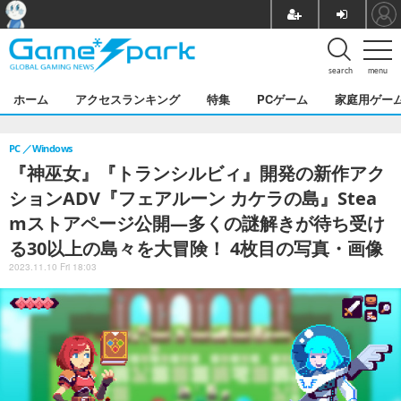
search
menu
ホーム
アクセスランキング
特集
PCゲーム
家庭用ゲー
PC
Windows
『神巫女』『トランシルビィ』開発の新作アク
ションADV『フェアルーン カケラの島』Stea
mストアページ公開―多くの謎解きが待ち受け
る30以上の島々を大冒険！ 4枚目の写真・画像
2023.11.10 Fri 18:03