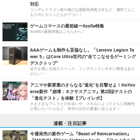
対応
ツンデレドラゴン娘や無口な複眼死神美少女など、属性てんこ
もりのヒロインたちがアツい！
ゲームコマースの最前線ーXsolla特集
Xsollaの最新情報はこちらから！
AAAゲームも制作も妥協なし。「Lenovo Legion To
wer 5」はCore Ultra世代の“全てこなせるゲーミング
デスクトップ”
迫力を感じる強力スペック。メンテナンスしやすい構造もあり
がたい！
アニマや新要素のさらなる“進化”を目撃せよ！HoYov
erse新作『崩壊：ネクサスアニマ』第2回βテストの
「進化テスト」を体験【プレイレポ】
さまざまなアニマとの出会いや、スキルによってさらに戦略性
が増したバトルなど、本作の注目の要素に迫ります！
連載・注目記事
今週発売の新作ゲーム『Beast of Reincarnation』