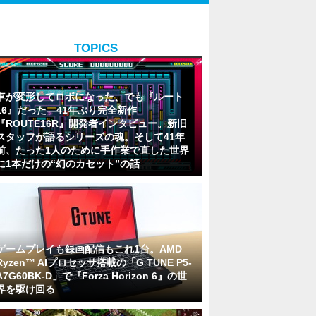
TOPICS
車が変形してロボになった、でも『ルート
16』だった―41年ぶり完全新作
『ROUTE16R』開発者インタビュー。新旧
スタッフが語るシリーズの魂。そして41年
前、たった1人のために手作業で直した世界
に1本だけの“幻のカセット”の話
ゲームプレイも録画配信もこれ1台。AMD
Ryzen™ AIプロセッサ搭載の「G TUNE P5-
A7G60BK-D」で『Forza Horizon 6』の世
界を駆け回る