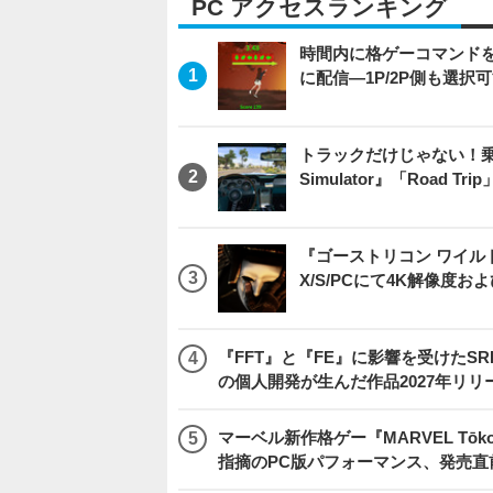
PC アクセスランキング
時間内に格ゲーコマンドを入
に配信―1P/2P側も選択
トラックだけじゃない！乗用
Simulator』「Road T
『ゴーストリコン ワイルドラン
X/S/PCにて4K解像度お
『FFT』と『FE』に影響を受けたSR
の個人開発が生んだ作品2027年リリ
マーベル新作格ゲー『MARVEL Tōkon
指摘のPC版パフォーマンス、発売直