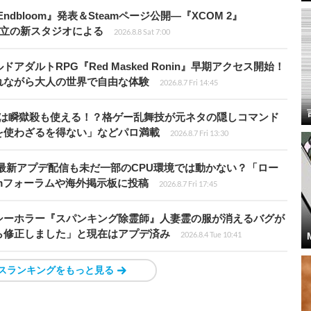
ndbloom』発表＆Steamページ公開―『XCOM 2』
開発者設立の新スタジオによる
2026.8.8 Sat 7:00
ダルトRPG『Red Masked Ronin』早期アクセス開始！
れながら大人の世界で自由な体験
2026.8.7 Fri 14:45
プールは瞬獄殺も使える！？格ゲー乱舞技が元ネタの隠しコマンド
を使わざるを得ない」などパロ満載
2026.8.7 Fri 13:30
最新アプデ配信も未だ一部のCPU環境では動かない？「ロー
amフォーラムや海外掲示板に投稿
2026.8.7 Fri 17:45
シーホラー『スパンキング除霊師』人妻霊の服が消えるバグが
ら修正しました」と現在はアプデ済み
2026.8.4 Tue 10:41
スランキングをもっと見る