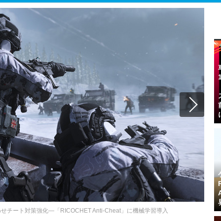
発売に合わせチート対策強化―「RICOCHET Anti-Cheat」に機械学習導入