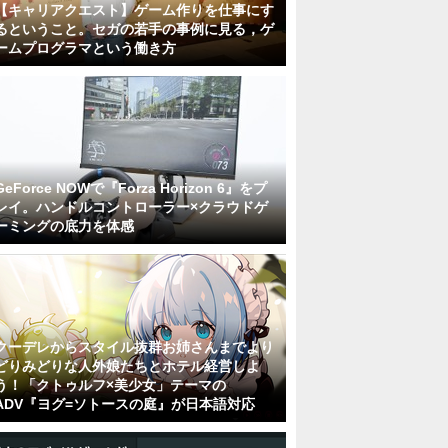
【キャリアクエスト】ゲーム作りを仕事にす
るということ。セガの若手の事例に見る，ゲ
ームプログラマという働き方
GeForce NOWで『Forza Horizon 6』をプ
レイ。ハンドルコントローラー×クラウドゲ
ーミングの底力を体感
クーデレからスタイル抜群お姉さんまでより
どりみどりな人外娘たちとホテル経営しよ
う！「クトゥルフ×美少女」テーマの
ADV『ヨグ=ソトースの庭』が日本語対応