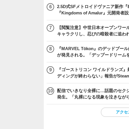
2.5D式SFメトロイドヴァニア新作『E
『Kingdoms of Amalur』元
【閲覧注意】中世日本オープンワールドア
キャラクリし、忍びの暗殺者に追わ
『MARVEL Tōkon』のデッド
が発見される。「デップードリーム
『ゴーストリコン ワイルドランズ』
ディングが終わらない」報告がSte
配信でいきなり全裸に…話題のセク
発生。「丸裸になる現象を泣きなが
アクセ