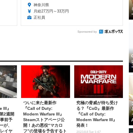
神奈川県
月給27万円～33万円
正社員
Sponsored by
ついに来た最新作
究極の脅威が待ち受け
e III』
『Call of Duty:
る？『CoD』最新作
第2週開
Modern Warfare III』
『Call of Duty:
は事前予
Steamストアページ公
Modern Warfare III』
ザーが、
開！あの悪役“マカロ
発表！
プレイヤ
フ”の登場を予告するト
2023.8.8 Tue 1:47