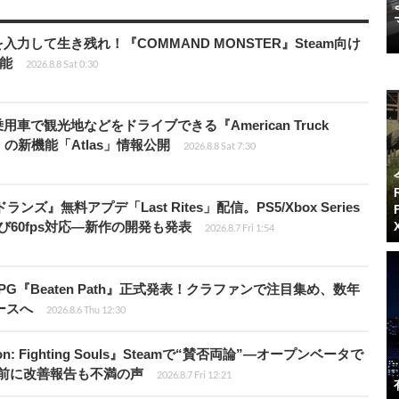
力して生き残れ！『COMMAND MONSTER』Steam向け
可能
2026.8.8 Sat 0:30
車で観光地などをドライブできる『American Truck
rip」の新機能「Atlas」情報公開
2026.8.8 Sat 7:30
ズ』無料アプデ「Last Rites」配信。PS5/Xbox Series
よび60fps対応―新作の開発も発表
2026.8.7 Fri 1:54
PG『Beaten Path』正式発表！クラファンで注目集め、数年
ースへ
2026.8.6 Thu 12:30
: Fighting Souls』Steamで“賛否両論”―オープンベータで
前に改善報告も不満の声
2026.8.7 Fri 12:21