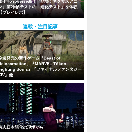
よ！HoYoverse新作『崩壊：ネクサスアニ
マ』第2回βテストの「進化テスト」を体験
【プレイレポ】
連載・注目記事
今週発売の新作ゲーム『Beast of
Reincarnation』『MARVEL Tōkon:
Fighting Souls』『ファイナルファンタジー
XIV』他
有志日本語化の現場から