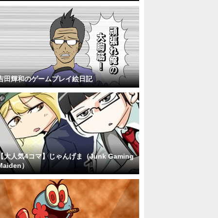
吉田輝和のゲームプレイ絵日記
【大人気4コマ】じゃんげま（Junk Gaming
Maiden）