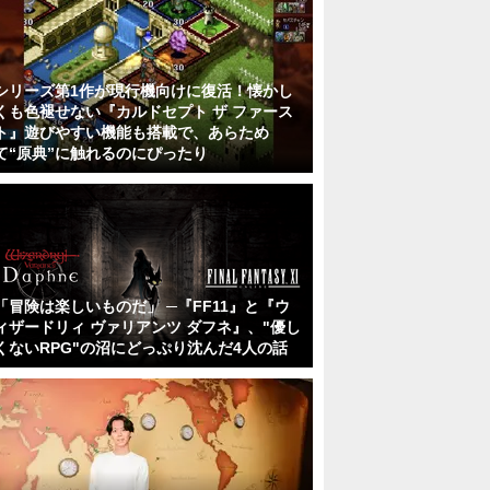
シリーズ第1作が現行機向けに復活！懐かし
くも色褪せない『カルドセプト ザ ファース
ト』遊びやすい機能も搭載で、あらため
て“原典”に触れるのにぴったり
「冒険は楽しいものだ」 ─『FF11』と『ウ
ィザードリィ ヴァリアンツ ダフネ』、"優し
くないRPG"の沼にどっぷり沈んだ4人の話