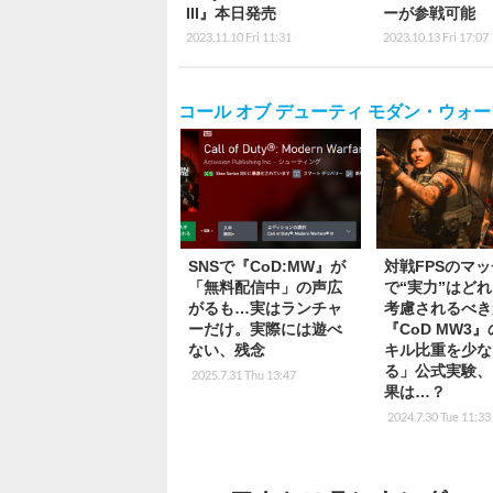
III』本日発売
ーが参戦可能
2023.11.10 Fri 11:31
2023.10.13 Fri 17:07
コール オブ デューティ モダン・ウォーフェア3（2
SNSで『CoD:MW』が
対戦FPSのマ
「無料配信中」の声広
で“実力”はど
がるも…実はランチャ
考慮されるべき
ーだけ。実際には遊べ
『CoD MW3
ない、残念
キル比重を少な
る」公式実験、
2025.7.31 Thu 13:47
果は…？
2024.7.30 Tue 11:33