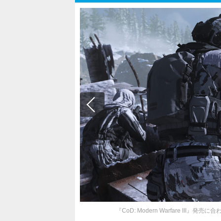
『CoD: Modern Warfare III』