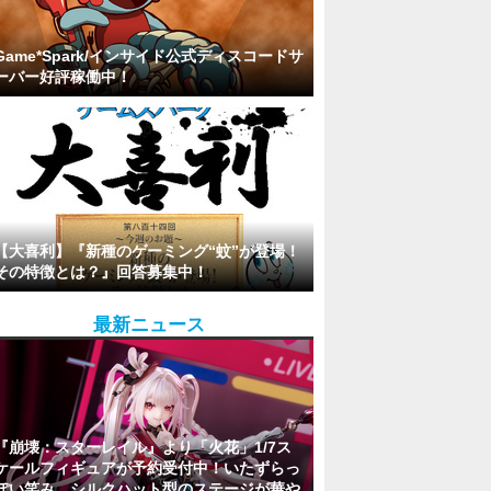
Game*Spark/インサイド公式ディスコードサ
ーバー好評稼働中！
【大喜利】『新種のゲーミング“蚊”が登場！
その特徴とは？』回答募集中！
最新ニュース
『崩壊：スターレイル』より「火花」1/7ス
ケールフィギュアが予約受付中！いたずらっ
ぽい笑み、シルクハット型のステージが華や