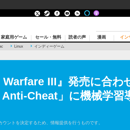
家庭用ゲーム
セール・無料
読者の声
漫画
イン
ac
Linux
インディーゲーム
rn Warfare III』発売
 Anti-Cheat」に機械学
カウントを決定するため、情報提供を行うものです。