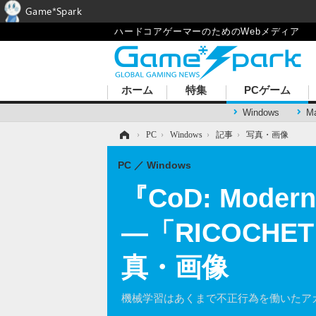
Game*Spark
ハードコアゲーマーのためのWebメディア
ホーム
特集
PCゲーム
Windows
M
ホーム
›
PC
›
Windows
›
記事
›
写真・画像
PC
Windows
『CoD: Mode
―「RICOCHET
真・画像
機械学習はあくまで不正行為を働いたア