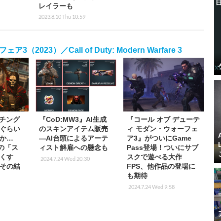
レイラーも
2023.8.10 Thu 10:59
023）／Call of Duty: Modern Warfare 3
ッチング
『CoD:MW3』AI生成
『コール オブ デューテ
れぐらい
のスキンアイテム販売
ィ モダン・ウォーフェ
か…
―AI台頭によるアーテ
ア3』がついにGame
』の「ス
ィスト解雇への懸念も
Pass登場！ついにサブ
くす
スクで遊べる大作
2024.7.24 Wed 20:30
その結
FPS、他作品の登場に
も期待
2024.7.24 Wed 9:58