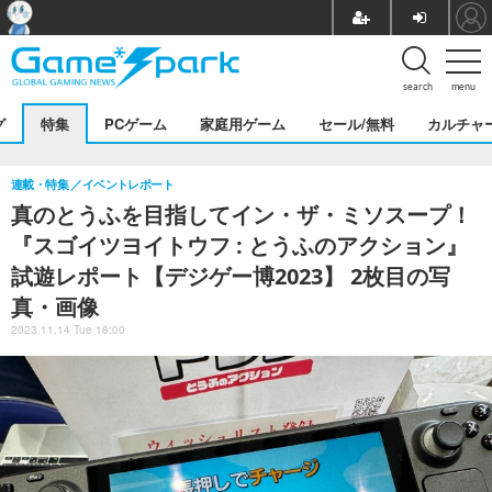
search
menu
グ
特集
PCゲーム
家庭用ゲーム
セール/無料
カルチャ
連載・特集
イベントレポート
真のとうふを目指してイン・ザ・ミソスープ！
『スゴイツヨイトウフ : とうふのアクション』
試遊レポート【デジゲー博2023】 2枚目の写
真・画像
2023.11.14 Tue 18:00