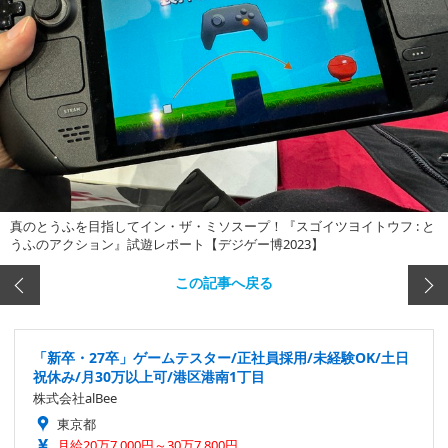
真のとうふを目指してイン・ザ・ミソスープ！『スゴイツヨイトウフ : と
うふのアクション』試遊レポート【デジゲー博2023】
この記事へ戻る
「新卒・27卒」ゲームテスター/正社員採用/未経験OK/土日
祝休み/月30万以上可/港区港南1丁目
株式会社alBee
東京都
月給20万7,000円～30万7,800円