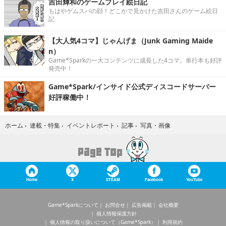
吉田輝和のゲームプレイ絵日記
もはやゲムスパの顔！どこかで見かけた吉田さんのゲーム絵日
記
【大人気4コマ】じゃんげま（Junk Gaming Maide
n）
Game*Sparkの一大コンテンツに成長した4コマ。単行本も好評
発売中！
Game*Spark/インサイド公式ディスコードサーバー
好評稼働中！
写真・画像
ホーム
›
連載・特集
›
イベントレポート
›
記事
›
Home
X
STEAM
Facebook
YouTube
Game*Sparkについて
お問合せ
広告掲載
会社概要
個人情報保護方針
個人情報の取り扱いについて（Game*Spark）
利用規約