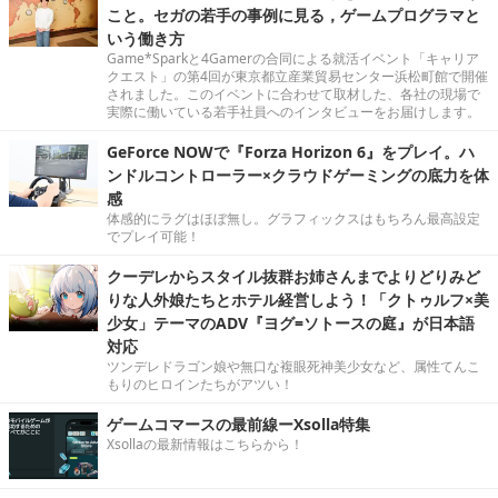
こと。セガの若手の事例に見る，ゲームプログラマと
いう働き方
Game*Sparkと4Gamerの合同による就活イベント「キャリア
クエスト」の第4回が東京都立産業貿易センター浜松町館で開催
されました。このイベントに合わせて取材した、各社の現場で
実際に働いている若手社員へのインタビューをお届けします。
GeForce NOWで『Forza Horizon 6』をプレイ。ハ
ンドルコントローラー×クラウドゲーミングの底力を体
感
体感的にラグはほぼ無し。グラフィックスはもちろん最高設定
でプレイ可能！
クーデレからスタイル抜群お姉さんまでよりどりみど
りな人外娘たちとホテル経営しよう！「クトゥルフ×美
少女」テーマのADV『ヨグ=ソトースの庭』が日本語
対応
ツンデレドラゴン娘や無口な複眼死神美少女など、属性てんこ
もりのヒロインたちがアツい！
ゲームコマースの最前線ーXsolla特集
Xsollaの最新情報はこちらから！