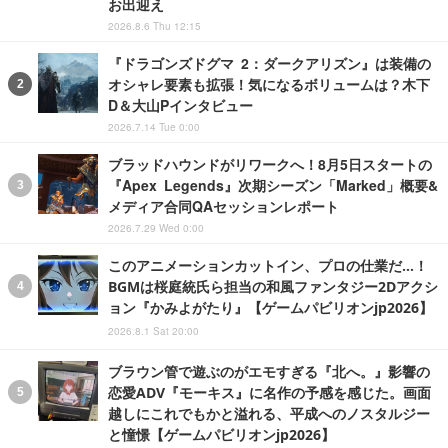
お出迎え
2026.8.6 Thu 12:15
『ドラゴンズドグマ 2：ダークアリズン』は装備の
オシャレ要素も拡張！気になるボリュームは？木下
D＆大山Pインタビュー
2026.7.14 Tue 0:00
ブラッドハウンドがリワークへ！8月5日スタートの
『Apex Legends』次期シーズン「Marked」概要&
メディア合同QAセッションレポート
2026.7.29 Wed 0:00
このアニメーションカットイン、プロの仕業だ…！
BGMは桜庭統氏ら担当の和風ファンタジー2Dアクシ
ョン『かみよがたり』【ゲームパビリオンjp2026】
2026.8.1 Sat 20:00
ブラウン管で遊ぶのがエモすぎる『北へ。』影響の
恋愛ADV『モーキス』に名作の予感を感じた。画面
越しにこれでもかと溢れる、平成へのノスタルジー
と憧憬【ゲームパビリオンjp2026】