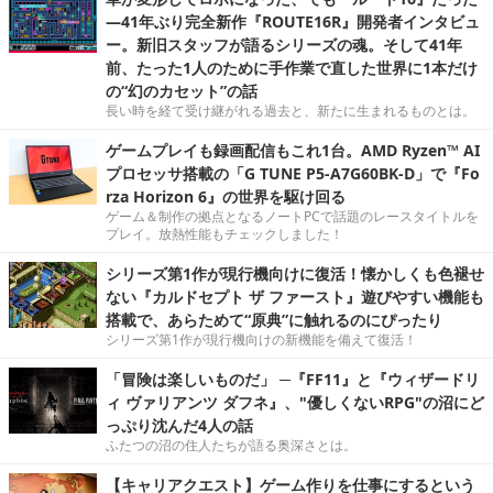
―41年ぶり完全新作『ROUTE16R』開発者インタビュ
ー。新旧スタッフが語るシリーズの魂。そして41年
前、たった1人のために手作業で直した世界に1本だけ
の“幻のカセット”の話
長い時を経て受け継がれる過去と、新たに生まれるものとは。
ゲームプレイも録画配信もこれ1台。AMD Ryzen™ AI
プロセッサ搭載の「G TUNE P5-A7G60BK-D」で『Fo
rza Horizon 6』の世界を駆け回る
ゲーム＆制作の拠点となるノートPCで話題のレースタイトルを
プレイ。放熱性能もチェックしました！
シリーズ第1作が現行機向けに復活！懐かしくも色褪せ
ない『カルドセプト ザ ファースト』遊びやすい機能も
搭載で、あらためて“原典”に触れるのにぴったり
シリーズ第1作が現行機向けの新機能を備えて復活！
「冒険は楽しいものだ」 ─『FF11』と『ウィザードリ
ィ ヴァリアンツ ダフネ』、"優しくないRPG"の沼にど
っぷり沈んだ4人の話
ふたつの沼の住人たちが語る奥深さとは。
【キャリアクエスト】ゲーム作りを仕事にするという