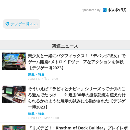
Sponsored by
デジゲー博2023
関連ニュース
美少女と一緒にバグフィックス！『デバッグ彼女』で
ゲーム開発×メトロイドヴァニアなアクションを体験
【デジゲー博2023】
連載・特集
2023.11.14 Tue 13:00
そういえば『ラビィとナビィ』シリーズって子供のこ
ろ遊んでたっけ……？ 過去30年の擬似記憶を植え付け
られるかのような展示の試みに心動かされた【デジゲ
ー博2023】
連載・特集
2023.11.13 Mon 10:00
『リズデビ！ : Rhythm of Deck Builder』プレイレポ