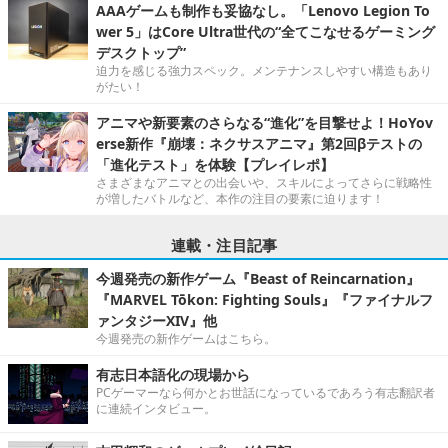
AAAゲームも制作も妥協なし。「Lenovo Legion To
wer 5」はCore Ultra世代の“全てこなせるゲーミング
デスクトップ”
迫力を感じる強力スペック。メンテナンスしやすい構造もあり
がたい！
アニマや新要素のさらなる“進化”を目撃せよ！HoYov
erse新作『崩壊：ネクサスアニマ』第2回βテストの
「進化テスト」を体験【プレイレポ】
さまざまなアニマとの出会いや、スキルによってさらに戦略性
が増したバトルなど、本作の注目の要素に迫ります！
連載・注目記事
今週発売の新作ゲーム『Beast of Reincarnation』
『MARVEL Tōkon: Fighting Souls』『ファイナルフ
ァンタジーXIV』他
今週発売の新作ゲームはこちら。
有志日本語化の現場から
PCゲーマーなら何かとお世話になっているであろう有志翻訳者
に連続インタビュー。