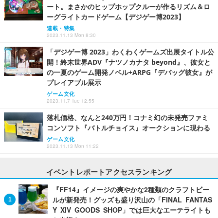
ート。まさかのヒップホップクルーが作るリズム＆ロ
ーグライトカードゲーム【デジゲー博2023】
連載・特集
2023.11.13 Mon 8:30
「デジゲー博 2023」わくわくゲームズ出展タイトル公
開！終末世界ADV『ナツノカナタ beyond』、彼女と
の一夏のゲーム開発ノベル+ARPG『デバッグ彼女』が
プレイアブル展示
ゲーム文化
2023.11.7 Tue 12:55
落札価格、なんと240万円！コナミ幻の未発売ファミ
コンソフト『バトルチョイス』オークションに現わる
ゲーム文化
2023.11.13 Mon 11:22
イベントレポートアクセスランキング
『FF14』イメージの爽やかな2種類のクラフトビー
ルが新発売！グッズも盛り沢山の「FINAL FANTAS
Y XIV GOODS SHOP」では巨大なエーテライトも