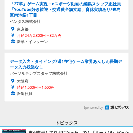
「27卒」ゲーム実況・eスポーツ動画の編集スタッフ正社員
「YouTube好き歓迎・交通費全額支給」育休実績あり/豊島
区南池袋1丁目
ベンタス株式会社
東京都
月給24万2,300円～32万円
新卒・インターン
データ入力・タイピング/週1在宅ゲーム業界あんしん長期デ
ータ入力残業なし
パーソルテンプスタッフ株式会社
大阪府
時給1,500円～1,600円
派遣社員
Sponsored by
トピックス
車が変形してロボになった、でも『ルート16』だった