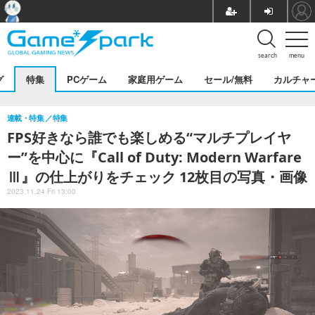
search
menu
グ
特集
PCゲーム
家庭用ゲーム
セール/無料
カルチャ
連載・特集
特集
FPS好きなら誰でも楽しめる“マルチプレイヤ
ー”を中心に『Call of Duty: Modern Warfare
Ⅲ』の仕上がりをチェック 12枚目の写真・画像
2023.11.24 Fri 13:00