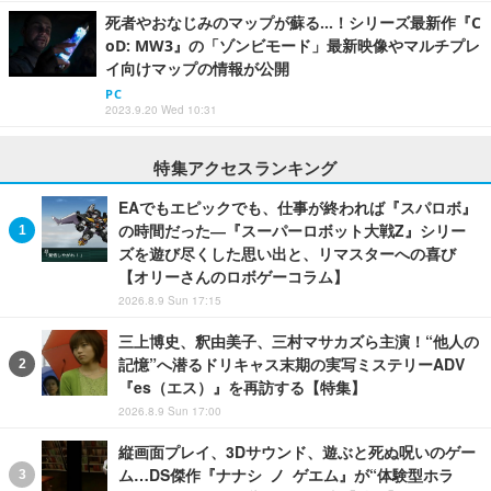
死者やおなじみのマップが蘇る…！シリーズ最新作『C
oD: MW3』の「ゾンビモード」最新映像やマルチプレ
イ向けマップの情報が公開
PC
2023.9.20 Wed 10:31
特集アクセスランキング
EAでもエピックでも、仕事が終われば『スパロボ』
の時間だった―『スーパーロボット大戦Z』シリー
ズを遊び尽くした思い出と、リマスターへの喜び
【オリーさんのロボゲーコラム】
2026.8.9 Sun 17:15
三上博史、釈由美子、三村マサカズら主演！“他人の
記憶”へ潜るドリキャス末期の実写ミステリーADV
『es（エス）』を再訪する【特集】
2026.8.9 Sun 17:00
縦画面プレイ、3Dサウンド、遊ぶと死ぬ呪いのゲー
ム…DS傑作『ナナシ ノ ゲエム』が“体験型ホラ