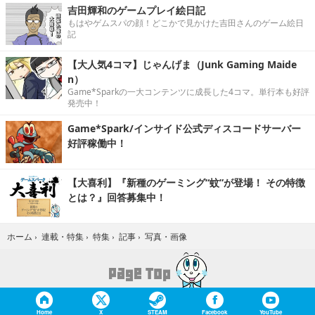
吉田輝和のゲームプレイ絵日記
もはやゲムスパの顔！どこかで見かけた吉田さんのゲーム絵日
記
【大人気4コマ】じゃんげま（Junk Gaming Maide
n）
Game*Sparkの一大コンテンツに成長した4コマ。単行本も好評
発売中！
Game*Spark/インサイド公式ディスコードサーバー
好評稼働中！
【大喜利】『新種のゲーミング“蚊”が登場！ その特徴
とは？』回答募集中！
写真・画像
ホーム
›
連載・特集
›
特集
›
記事
›
Home
X
STEAM
Facebook
YouTube