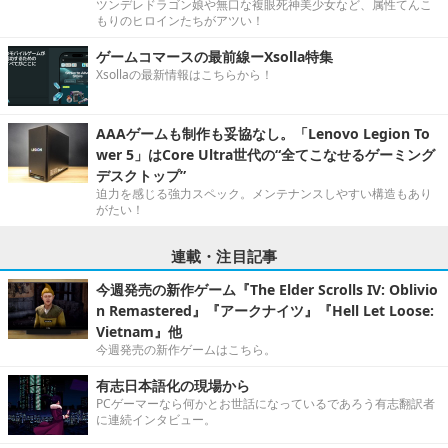
ツンデレドラゴン娘や無口な複眼死神美少女など、属性てんこ
もりのヒロインたちがアツい！
ゲームコマースの最前線ーXsolla特集
Xsollaの最新情報はこちらから！
AAAゲームも制作も妥協なし。「Lenovo Legion To
wer 5」はCore Ultra世代の“全てこなせるゲーミング
デスクトップ”
迫力を感じる強力スペック。メンテナンスしやすい構造もあり
がたい！
連載・注目記事
今週発売の新作ゲーム『The Elder Scrolls IV: Oblivio
n Remastered』『アークナイツ』『Hell Let Loose:
Vietnam』他
今週発売の新作ゲームはこちら。
有志日本語化の現場から
PCゲーマーなら何かとお世話になっているであろう有志翻訳者
に連続インタビュー。