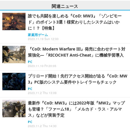
関連ニュース
誰でも共闘を楽しめる『CoD: MW3』「ゾンビモー
ド」のポイント3選！様変わりしたシステムはいか
に！？【特集】
家庭用ゲーム
2023.11.19 Sun 12:00
『CoD: Modern Warfare III』発売に合わせチート対
策強化―「RICOCHET Anti-Cheat」に機械学習導入
PC
2023.11.10 Fri 20:05
プリロード開始！先行アクセス開始が迫る『CoD: MW
3』PC版のシステム要件やトレイラーもチェック
PC
2023.11.2 Thu 13:09
最新作『CoD: MW3』には2022年版『MW2』マップ
も登場？「ファーム18」「メルカド・ラス・アルマ
ス」などが実装予定
PC
2023.11.2 Thu 14:30