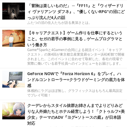
「冒険は楽しいものだ」 ─『FF11』と『ウィザードリ
ィ ヴァリアンツ ダフネ』、"優しくないRPG"の沼にど
っぷり沈んだ4人の話
ふたつの沼の住人たちが語る奥深さとは。
【キャリアクエスト】ゲーム作りを仕事にするという
こと。セガの若手の事例に見る，ゲームプログラマと
いう働き方
Game*Sparkと4Gamerの合同による就活イベント「キャリア
クエスト」の第4回が東京都立産業貿易センター浜松町館で開催
されました。このイベントに合わせて取材した、各社の現場で
実際に働いている若手社員へのインタビューをお届けします。
GeForce NOWで『Forza Horizon 6』をプレイ。ハ
ンドルコントローラー×クラウドゲーミングの底力を体
感
体感的にラグはほぼ無し。グラフィックスはもちろん最高設定
でプレイ可能！
クーデレからスタイル抜群お姉さんまでよりどりみど
りな人外娘たちとホテル経営しよう！「クトゥルフ×美
少女」テーマのADV『ヨグ=ソトースの庭』が日本語
対応