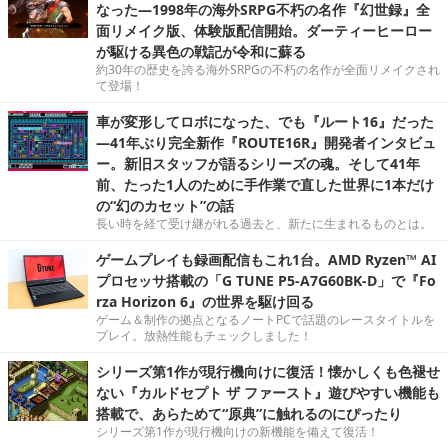
なった―1998年の海外SRPG不朽の名作『幻世録』全
面リメイク版、体験版配信開始。ダーティーヒーロー
が駆ける異色の戦記が令和に蘇る
約30年の歴史を誇る海外SRPGの不朽の名作が全面リメイクされ
て登場！
車が変形してロボになった、でも『ルート16』だった
―41年ぶり完全新作『ROUTE16R』開発者インタビュ
ー。新旧スタッフが語るシリーズの魂。そして41年
前、たった1人のために手作業で直した世界に1本だけ
の“幻のカセット”の話
長い時を経て受け継がれる過去と、新たに生まれるものとは。
ゲームプレイも録画配信もこれ1台。AMD Ryzen™ AI
プロセッサ搭載の「G TUNE P5-A7G60BK-D」で『Fo
rza Horizon 6』の世界を駆け回る
ゲーム＆制作の拠点となるノートPCで話題のレースタイトルを
プレイ。放熱性能もチェックしました！
シリーズ第1作が現行機向けに復活！懐かしくも色褪せ
ない『カルドセプト ザ ファースト』遊びやすい機能も
搭載で、あらためて“原典”に触れるのにぴったり
シリーズ第1作が現行機向けの新機能を備えて復活！