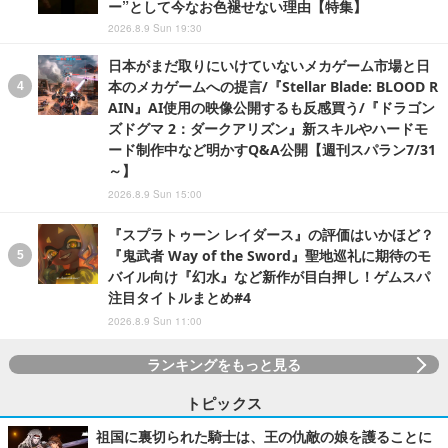
ー”として今なお色褪せない理由【特集】
2026.8.9 Sun 19:30
日本がまだ取りにいけていないメカゲーム市場と日
本のメカゲームへの提言/『Stellar Blade: BLOOD R
AIN』AI使用の映像公開するも反感買う/『ドラゴン
ズドグマ 2：ダークアリズン』新スキルやハードモ
ード制作中など明かすQ&A公開【週刊スパラン7/31
～】
2026.8.9 Sun 15:00
『スプラトゥーン レイダース』の評価はいかほど？
『鬼武者 Way of the Sword』聖地巡礼に期待のモ
バイル向け『幻水』など新作が目白押し！ゲムスパ
注目タイトルまとめ#4
2026.8.9 Sun 11:00
ランキングをもっと見る
トピックス
祖国に裏切られた騎士は、王の仇敵の娘を護ることに