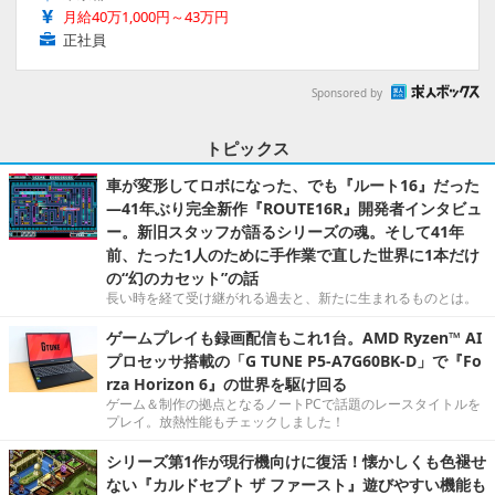
月給40万1,000円～43万円
正社員
Sponsored by
トピックス
車が変形してロボになった、でも『ルート16』だった
―41年ぶり完全新作『ROUTE16R』開発者インタビュ
ー。新旧スタッフが語るシリーズの魂。そして41年
前、たった1人のために手作業で直した世界に1本だけ
の“幻のカセット”の話
長い時を経て受け継がれる過去と、新たに生まれるものとは。
ゲームプレイも録画配信もこれ1台。AMD Ryzen™ AI
プロセッサ搭載の「G TUNE P5-A7G60BK-D」で『Fo
rza Horizon 6』の世界を駆け回る
ゲーム＆制作の拠点となるノートPCで話題のレースタイトルを
プレイ。放熱性能もチェックしました！
シリーズ第1作が現行機向けに復活！懐かしくも色褪せ
ない『カルドセプト ザ ファースト』遊びやすい機能も