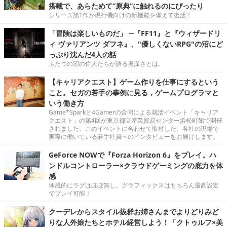
搭載で、あらためて“原典”に触れるのにぴったり
シリーズ第1作が現行機向けの新機能を備えて復活！
「冒険は楽しいものだ」 ─『FF11』と『ウィザードリ
ィ ヴァリアンツ ダフネ』、"優しくないRPG"の沼にど
っぷり沈んだ4人の話
ふたつの沼の住人たちが語る奥深さとは。
【キャリアクエスト】ゲーム作りを仕事にするという
こと。セガの若手の事例に見る，ゲームプログラマと
いう働き方
Game*Sparkと4Gamerの合同による就活イベント「キャリア
クエスト」の第4回が東京都立産業貿易センター浜松町館で開催
されました。このイベントに合わせて取材した、各社の現場で
実際に働いている若手社員へのインタビューをお届けします。
GeForce NOWで『Forza Horizon 6』をプレイ。ハ
ンドルコントローラー×クラウドゲーミングの底力を体
感
体感的にラグはほぼ無し。グラフィックスはもちろん最高設定
でプレイ可能！
クーデレからスタイル抜群お姉さんまでよりどりみど
りな人外娘たちとホテル経営しよう！「クトゥルフ×美