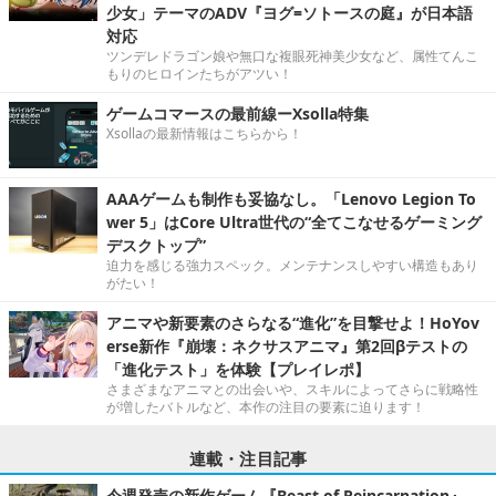
少女」テーマのADV『ヨグ=ソトースの庭』が日本語
対応
ツンデレドラゴン娘や無口な複眼死神美少女など、属性てんこ
もりのヒロインたちがアツい！
ゲームコマースの最前線ーXsolla特集
Xsollaの最新情報はこちらから！
AAAゲームも制作も妥協なし。「Lenovo Legion To
wer 5」はCore Ultra世代の“全てこなせるゲーミング
デスクトップ”
迫力を感じる強力スペック。メンテナンスしやすい構造もあり
がたい！
アニマや新要素のさらなる“進化”を目撃せよ！HoYov
erse新作『崩壊：ネクサスアニマ』第2回βテストの
「進化テスト」を体験【プレイレポ】
さまざまなアニマとの出会いや、スキルによってさらに戦略性
が増したバトルなど、本作の注目の要素に迫ります！
連載・注目記事
今週発売の新作ゲーム『Beast of Reincarnation』