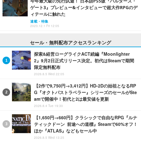
今年最大級の先行試遊！ 日本語PS5版『バルダーズ・
ゲート3』プレビュー&インタビューで超大作RPGのデ
ィテールに触れた
連載・特集
2023.12.1 Fri 12:05
セール・無料配布アクセスランキング
探索&経営ローグライクACT続編『Moonlighter
2』9月2日正式リリース決定。初代はSteamで期間
限定無料配布
2026.8.5 Wed 22:05
【2作で9,750円→3,412円】HD-2Dの始祖となるRP
G『オクトパストラベラー』シリーズのセールがSte
amで開催中！初代と2は最安値を更新
2026.8.4 Tue 19:30
【1,650円→660円】クラシックで自由なRPG『ルナ
ティックドーン 前途への道標』Steamで60%オフ！
ほか『ATLAS』などもセール中
2026.8.5 Wed 13:25