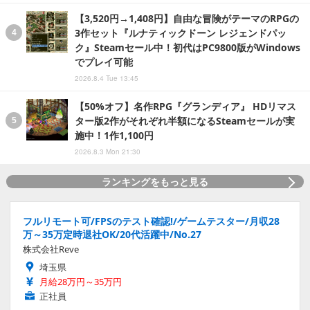
【3,520円→1,408円】自由な冒険がテーマのRPGの
3作セット『ルナティックドーン レジェンドパッ
ク』Steamセール中！初代はPC9800版がWindows
でプレイ可能
2026.8.4 Tue 13:45
【50%オフ】名作RPG『グランディア』 HDリマス
ター版2作がそれぞれ半額になるSteamセールが実
施中！1作1,100円
2026.8.3 Mon 21:30
ランキングをもっと見る
フルリモート可/FPSのテスト確認!/ゲームテスター/月収28
万～35万定時退社OK/20代活躍中/No.27
株式会社Reve
埼玉県
月給28万円～35万円
正社員