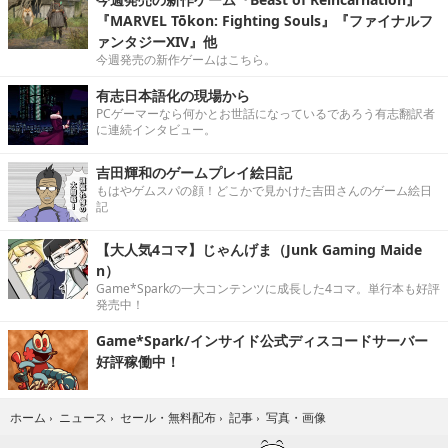
『MARVEL Tōkon: Fighting Souls』『ファイナルフ
ァンタジーXIV』他
今週発売の新作ゲームはこちら。
有志日本語化の現場から
PCゲーマーなら何かとお世話になっているであろう有志翻訳者
に連続インタビュー。
吉田輝和のゲームプレイ絵日記
もはやゲムスパの顔！どこかで見かけた吉田さんのゲーム絵日
記
【大人気4コマ】じゃんげま（Junk Gaming Maide
n）
Game*Sparkの一大コンテンツに成長した4コマ。単行本も好評
発売中！
Game*Spark/インサイド公式ディスコードサーバー
好評稼働中！
写真・画像
ホーム
›
ニュース
›
セール・無料配布
›
記事
›