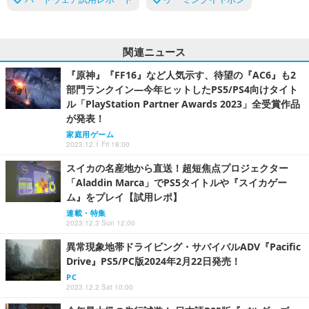
関連ニュース
『原神』『FF16』など人気示す、待望の『AC6』も2
部門ランクイン―今年ヒットしたPS5/PS4向けタイト
ル「PlayStation Partner Awards 2023」全受賞作品
が発表！
家庭用ゲーム
2023.12.1 Fri 18:00
スイカの名産地から直送！超短焦点プロジェクター
「Aladdin Marca」でPS5タイトルや『スイカゲー
ム』をプレイ【試用レポ】
連載・特集
2023.12.3 Sun 12:00
異常現象地帯ドライビング・サバイバルADV『Pacific
Drive』PS5/PC版2024年2月22日発売！
PC
2023.12.2 Sat 10:00