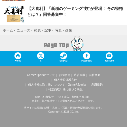
【大喜利】『新種のゲーミング“蚊”が登場！ その特徴
とは？』回答募集中！
写真・画像
ホーム
›
ニュース
›
発表
›
記事
›
Home
X
STEAM
Facebook
YouTube
Game*Sparkについて
お問合せ
広告掲載
会社概要
個人情報保護方針
個人情報の取り扱いについて（Game*Spark）
利用規約
特定商取引法に基づく表記
紹介した商品/サービスを購入、契約した場合に、
売上の一部が弊社サイトに還元されることがあります。
当サイトに掲載の記事・見出し・写真・画像の無断転載を禁じます。
Copyright © 2026 IID, Inc.