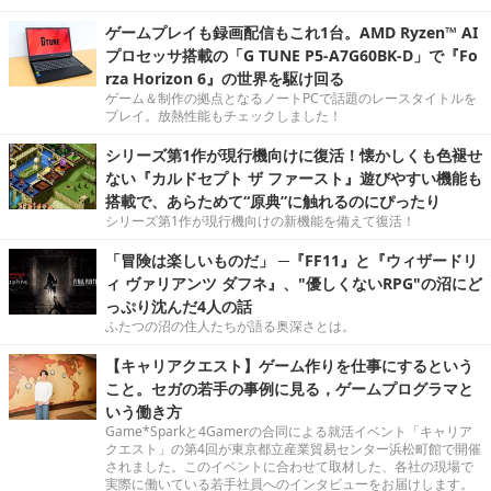
ゲームプレイも録画配信もこれ1台。AMD Ryzen™ AI
プロセッサ搭載の「G TUNE P5-A7G60BK-D」で『Fo
rza Horizon 6』の世界を駆け回る
ゲーム＆制作の拠点となるノートPCで話題のレースタイトルを
プレイ。放熱性能もチェックしました！
シリーズ第1作が現行機向けに復活！懐かしくも色褪せ
ない『カルドセプト ザ ファースト』遊びやすい機能も
搭載で、あらためて“原典”に触れるのにぴったり
シリーズ第1作が現行機向けの新機能を備えて復活！
「冒険は楽しいものだ」 ─『FF11』と『ウィザードリ
ィ ヴァリアンツ ダフネ』、"優しくないRPG"の沼にど
っぷり沈んだ4人の話
ふたつの沼の住人たちが語る奥深さとは。
【キャリアクエスト】ゲーム作りを仕事にするという
こと。セガの若手の事例に見る，ゲームプログラマと
いう働き方
Game*Sparkと4Gamerの合同による就活イベント「キャリア
クエスト」の第4回が東京都立産業貿易センター浜松町館で開催
されました。このイベントに合わせて取材した、各社の現場で
実際に働いている若手社員へのインタビューをお届けします。