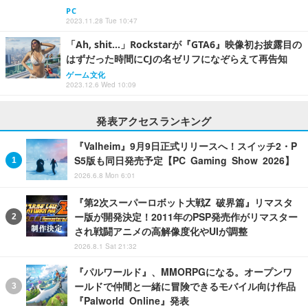
PC
2023.11.28 Tue 10:47
「Ah, shit…」Rockstarが『GTA6』映像初お披露目の
はずだった時間にCJの名ゼリフになぞらえて再告知
ゲーム文化
2023.12.6 Wed 10:09
発表アクセスランキング
『Valheim』9月9日正式リリースへ！スイッチ2・P
S5版も同日発売予定【PC Gaming Show 2026】
2026.6.8 Mon 6:01
『第2次スーパーロボット大戦Z 破界篇』リマスタ
ー版が開発決定！2011年のPSP発売作がリマスター
され戦闘アニメの高解像度化やUIが調整
2026.8.1 Sat 21:32
『パルワールド』、MMORPGになる。オープンワ
ールドで仲間と一緒に冒険できるモバイル向け作品
『Palworld Online』発表