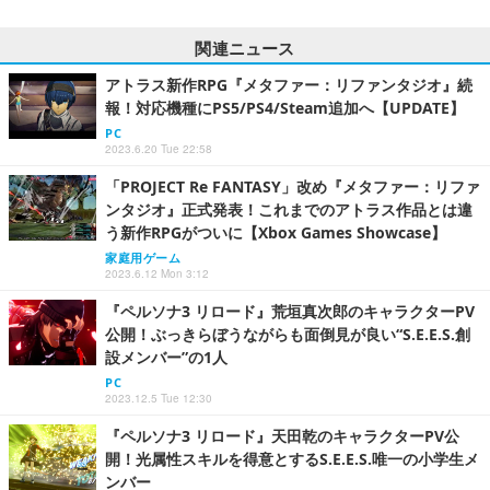
関連ニュース
アトラス新作RPG『メタファー：リファンタジオ』続
報！対応機種にPS5/PS4/Steam追加へ【UPDATE】
PC
2023.6.20 Tue 22:58
「PROJECT Re FANTASY」改め『メタファー：リファ
ンタジオ』正式発表！これまでのアトラス作品とは違
う新作RPGがついに【Xbox Games Showcase】
家庭用ゲーム
2023.6.12 Mon 3:12
『ペルソナ3 リロード』荒垣真次郎のキャラクターPV
公開！ぶっきらぼうながらも面倒見が良い“S.E.E.S.創
設メンバー”の1人
PC
2023.12.5 Tue 12:30
『ペルソナ3 リロード』天田乾のキャラクターPV公
開！光属性スキルを得意とするS.E.E.S.唯一の小学生メ
ンバー