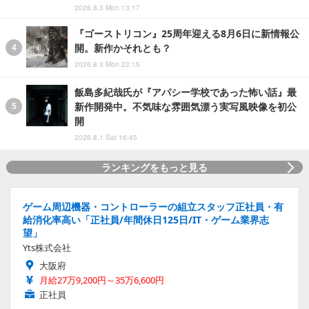
2026.8.3 Mon 13:17
『ゴーストリコン』25周年迎える8月6日に新情報公
開。新作かそれとも？
2026.8.3 Mon 22:15
飯島多紀哉氏が『アパシー学校であった怖い話』最
新作開発中。不気味な雰囲気漂う実写風映像を初公
開
2026.8.1 Sat 16:45
ランキングをもっと見る
ゲーム周辺機器・コントローラーの組立スタッフ正社員・有
給消化率高い「正社員/年間休日125日/IT・ゲーム業界志
望」
Yts株式会社
大阪府
月給27万9,200円～35万6,600円
正社員