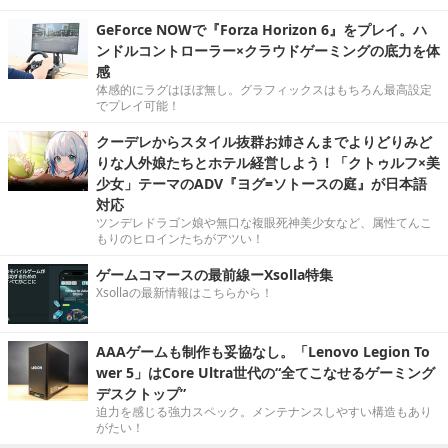
GeForce NOWで『Forza Horizon 6』をプレイ。ハ
ンドルコントローラー×クラウドゲーミングの底力を体
感
体感的にラグはほぼ無し。グラフィックスはもちろん最高設定
でプレイ可能！
クーデレからスタイル抜群お姉さんまでよりどりみど
りな人外娘たちとホテル経営しよう！「クトゥルフ×美
少女」テーマのADV『ヨグ=ソトースの庭』が日本語
対応
ツンデレドラゴン娘や無口な複眼死神美少女など、属性てんこ
もりのヒロインたちがアツい！
ゲームコマースの最前線ーXsolla特集
Xsollaの最新情報はこちらから！
AAAゲームも制作も妥協なし。「Lenovo Legion To
wer 5」はCore Ultra世代の“全てこなせるゲーミング
デスクトップ”
迫力を感じる強力スペック。メンテナンスしやすい構造もあり
がたい！