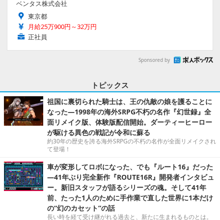
ベンタス株式会社
東京都
月給25万900円～32万円
正社員
Sponsored by
トピックス
祖国に裏切られた騎士は、王の仇敵の娘を護ることに
なった―1998年の海外SRPG不朽の名作『幻世録』全
面リメイク版、体験版配信開始。ダーティーヒーロー
が駆ける異色の戦記が令和に蘇る
約30年の歴史を誇る海外SRPGの不朽の名作が全面リメイクされ
て登場！
車が変形してロボになった、でも『ルート16』だった
―41年ぶり完全新作『ROUTE16R』開発者インタビュ
ー。新旧スタッフが語るシリーズの魂。そして41年
前、たった1人のために手作業で直した世界に1本だけ
の“幻のカセット”の話
長い時を経て受け継がれる過去と、新たに生まれるものとは。