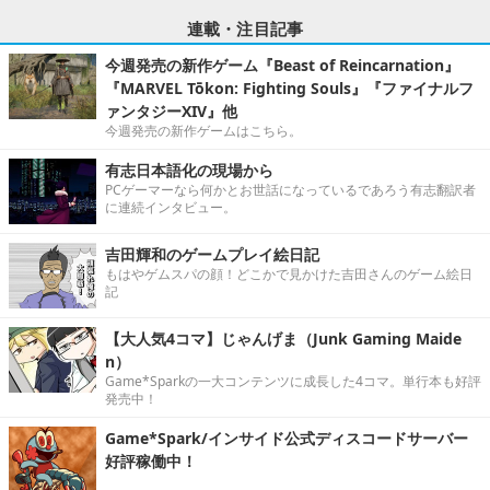
連載・注目記事
今週発売の新作ゲーム『Beast of Reincarnation』
『MARVEL Tōkon: Fighting Souls』『ファイナルフ
ァンタジーXIV』他
今週発売の新作ゲームはこちら。
有志日本語化の現場から
PCゲーマーなら何かとお世話になっているであろう有志翻訳者
に連続インタビュー。
吉田輝和のゲームプレイ絵日記
もはやゲムスパの顔！どこかで見かけた吉田さんのゲーム絵日
記
【大人気4コマ】じゃんげま（Junk Gaming Maide
n）
Game*Sparkの一大コンテンツに成長した4コマ。単行本も好評
発売中！
Game*Spark/インサイド公式ディスコードサーバー
好評稼働中！