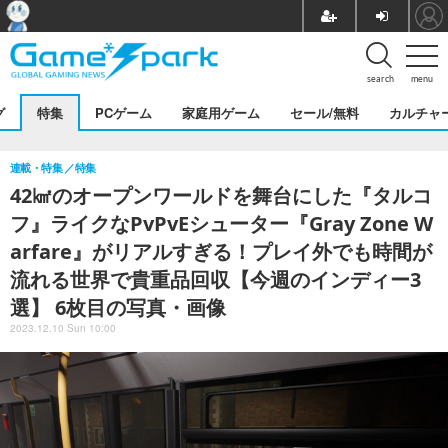
search
menu
グ
特集
PCゲーム
家庭用ゲーム
セール/無料
カルチャ
連載・特集
特集
42㎢のオープンワールドを舞台にした『タルコ
フ』ライクなPvPvEシューター『Gray Zone W
arfare』がリアルすぎる！プレイ外でも時間が
流れる世界で貴重品回収【今週のインディー3
選】 6枚目の写真・画像
2023.12.10 Sun 10:00