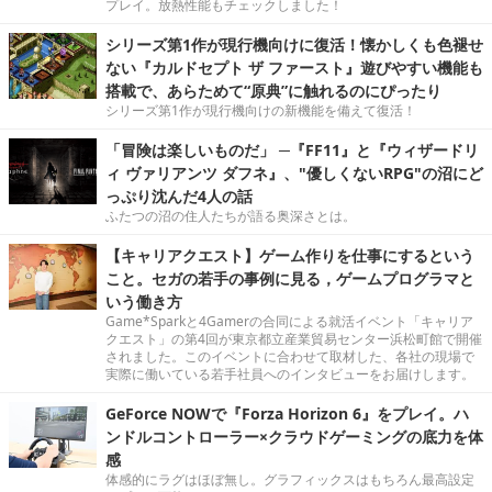
プレイ。放熱性能もチェックしました！
シリーズ第1作が現行機向けに復活！懐かしくも色褪せ
ない『カルドセプト ザ ファースト』遊びやすい機能も
搭載で、あらためて“原典”に触れるのにぴったり
シリーズ第1作が現行機向けの新機能を備えて復活！
「冒険は楽しいものだ」 ─『FF11』と『ウィザードリ
ィ ヴァリアンツ ダフネ』、"優しくないRPG"の沼にど
っぷり沈んだ4人の話
ふたつの沼の住人たちが語る奥深さとは。
【キャリアクエスト】ゲーム作りを仕事にするという
こと。セガの若手の事例に見る，ゲームプログラマと
いう働き方
Game*Sparkと4Gamerの合同による就活イベント「キャリア
クエスト」の第4回が東京都立産業貿易センター浜松町館で開催
されました。このイベントに合わせて取材した、各社の現場で
実際に働いている若手社員へのインタビューをお届けします。
GeForce NOWで『Forza Horizon 6』をプレイ。ハ
ンドルコントローラー×クラウドゲーミングの底力を体
感
体感的にラグはほぼ無し。グラフィックスはもちろん最高設定