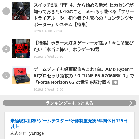
スイッチ2版『FF14』から始める新米“ヒカセン”が
知っておきたい10のこと―めっちゃ遊べる「フリー
トライアル」や、初心者でも安心の「コンテンツサ
ポーター」システム【特集】
2026.8.4 Tue 22:20
【特集】ホラー大好きゲーマーが選ぶ！今こそ遊び
たい「本当に怖い」ホラゲー10選
2026.5.6 Wed 20:30
ゲームプレイも録画配信もこれ1台。AMD Ryzen™
AIプロセッサ搭載の「G TUNE P5-A7G60BK-D」で
『Forza Horizon 6』の世界を駆け回る
PR
2026.8.5 Wed 12:00
ランキングをもっと見る
未経験採用枠/ゲームテスター/研修制度充実/年間休日125日
以上
株式会社HyBridge