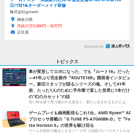
日/1対1&オーダーメイド研修
株式会社growm
神奈川県
月給21万5,000円～50万円
正社員
Sponsored by
トピックス
車が変形してロボになった、でも『ルート16』だった
―41年ぶり完全新作『ROUTE16R』開発者インタビュ
ー。新旧スタッフが語るシリーズの魂。そして41年
前、たった1人のために手作業で直した世界に1本だけ
の“幻のカセット”の話
長い時を経て受け継がれる過去と、新たに生まれるものとは。
ゲームプレイも録画配信もこれ1台。AMD Ryzen™ AI
プロセッサ搭載の「G TUNE P5-A7G60BK-D」で『Fo
rza Horizon 6』の世界を駆け回る
ゲーム＆制作の拠点となるノートPCで話題のレースタイトルを