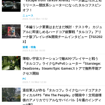
『Escape from Tarkov Arena』ベータ版は12月上旬
リリース―競技系シューターになったタルコフスピン
オフ！
ニュース
2023.10.23 Mon 10:52
「本編リンク要素はまだまだ検討・テスト中」 カジュ
アルに即楽しめるハードコア銃撃戦『タルコフ』アリ
ーナ版プレイレポ&開発チームインタビュー【TGS202
3】
連載・特集
2023.9.23 Sat 16:00
薄暗い宇宙ステーションで敵AIやプレイヤーと戦う
『タルコフ』ライクなPvPvEシューター『Starsiege:
Deadzone』Steam/Epic Gamesストアで無料早期ア
クセス開始
PC
2023.7.19 Wed 12:30
退役軍人が作る『タルコフ』ライクなハードコアタク
ティカルFPS『We The People』が開発中！文明崩壊
後のアメリカでリアルなサバイバル【今週のインディ
ー3選】