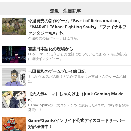
連載・注目記事
今週発売の新作ゲーム『Beast of Reincarnation』
『MARVEL Tōkon: Fighting Souls』『ファイナルフ
ァンタジーXIV』他
今週発売の新作ゲームはこちら。
有志日本語化の現場から
PCゲーマーなら何かとお世話になっているであろう有志翻訳者
に連続インタビュー。
吉田輝和のゲームプレイ絵日記
もはやゲムスパの顔！どこかで見かけた吉田さんのゲーム絵日
記
【大人気4コマ】じゃんげま（Junk Gaming Maide
n）
Game*Sparkの一大コンテンツに成長した4コマ。単行本も好評
発売中！
Game*Spark/インサイド公式ディスコードサーバー
好評稼働中！