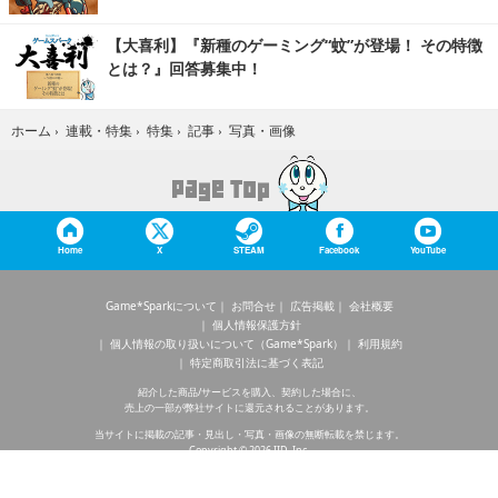
【大喜利】『新種のゲーミング“蚊”が登場！ その特徴
とは？』回答募集中！
写真・画像
ホーム
›
連載・特集
›
特集
›
記事
›
Home
X
STEAM
Facebook
YouTube
Game*Sparkについて
お問合せ
広告掲載
会社概要
個人情報保護方針
個人情報の取り扱いについて（Game*Spark）
利用規約
特定商取引法に基づく表記
紹介した商品/サービスを購入、契約した場合に、
売上の一部が弊社サイトに還元されることがあります。
当サイトに掲載の記事・見出し・写真・画像の無断転載を禁じます。
Copyright © 2026 IID, Inc.