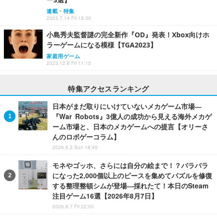
連載・特集
2023.7.14 Fri 18:30
小島秀夫監督謎の完全新作『OD』発表！Xbox向けホ
ラーゲームになる模様【TGA2023】
家庭用ゲーム
2023.12.8 Fri 11:15
特集アクセスランキング
日本がまだ取りにいけていないメカゲーム市場―
『War Robots』3億人の成功から見える海外メカゲ
ーム市場と、日本のメカゲームへの提言【オリーさ
んのロボゲーコラム】
2026.8.2 Sun 18:45
モネやゴッホ、さらには自分の絵まで！？バラバラ
になった2,000個以上のピースを集めてパズルを修復
する整理整頓シムが登場―採れたて！本日のSteam
注目ゲーム16選【2026年8月7日】
2026.8.7 Fri 22:00