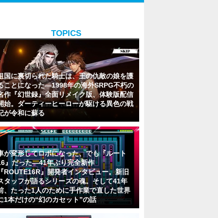
TOPICS
祖国に裏切られた騎士は、王の仇敵の娘を護
ることになった―1998年の海外SRPG不朽の
名作『幻世録』全面リメイク版、体験版配信
開始。ダーティーヒーローが駆ける異色の戦
記が令和に蘇る
車が変形してロボになった、でも『ルート
16』だった―41年ぶり完全新作
『ROUTE16R』開発者インタビュー。新旧
スタッフが語るシリーズの魂。そして41年
前、たった1人のために手作業で直した世界
に1本だけの“幻のカセット”の話