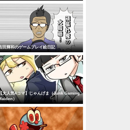
吉田輝和のゲームプレイ絵日記
【大人気4コマ】じゃんげま（Junk Gaming
Maiden）