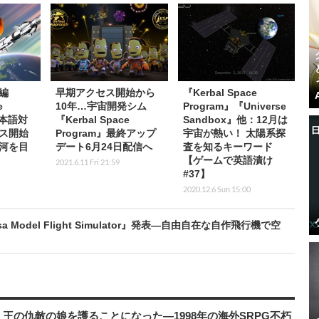
編
早期アクセス開始から
『Kerbal Space
e
10年…宇宙開発シム
Program』『Universe
日本語対
『Kerbal Space
Sandbox』他：12月は
ス開始
Program』最終アップ
宇宙が熱い！ 太陽系探
河を目
デート6月24日配信へ
査を知るキーワード
【ゲームで英語漬け
2021.6.11 Fri 21:59
#37】
2020.12.6 Sun 15:00
odel Flight Simulator』発表―自由自在な自作飛行機で空
王の仇敵の娘を護ることになった―1998年の海外SRPG不朽