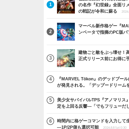
の名作『幻世録』全面リ
の戦記が令和に蘇る
2026.
マーベル新作格ゲー『MARVEL
ンベータで指摘のPC版
建物ごと敵をぶっ壊せ！高速
正式リリース前にお得に
『MARVEL Tōkon』のデッド
が発見される。「デップードリーム
美少女サバイバルTPS『アノマリス』
定を上回る反響―「でもフリューだ
時間内に格ゲーコマンドを入力して生き残
―1P/2P側も選択可能
2026.8.8 Sat 0:30