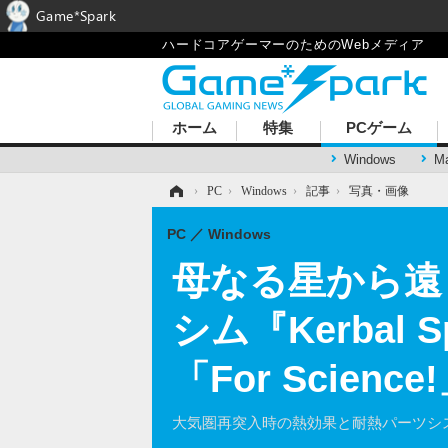
Game*Spark
ハードコアゲーマーのためのWebメディア
ホーム
特集
PCゲーム
Windows
M
ホーム
›
PC
›
Windows
›
記事
›
写真・画像
PC
Windows
母なる星から遠
シム『Kerbal 
「For Scie
大気圏再突入時の熱効果と耐熱パーツシ