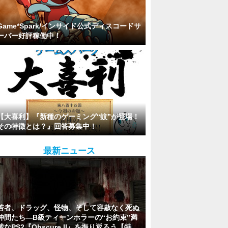
Game*Spark/インサイド公式ディスコードサ
ーバー好評稼働中！
【大喜利】『新種のゲーミング“蚊”が登場！
その特徴とは？』回答募集中！
最新ニュース
若者、ドラッグ、怪物、そして容赦なく死ぬ
仲間たち―B級ティーンホラーの“お約束”満
載なPS2『Obscure II』を振り返ろう【特