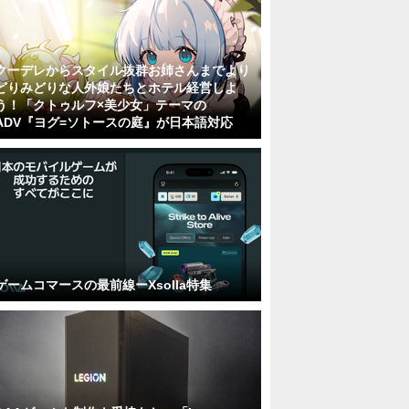
クーデレからスタイル抜群お姉さんまでより
どりみどりな人外娘たちとホテル経営しよ
う！「クトゥルフ×美少女」テーマの
ADV『ヨグ=ソトースの庭』が日本語対応
ゲームコマースの最前線ーXsolla特集