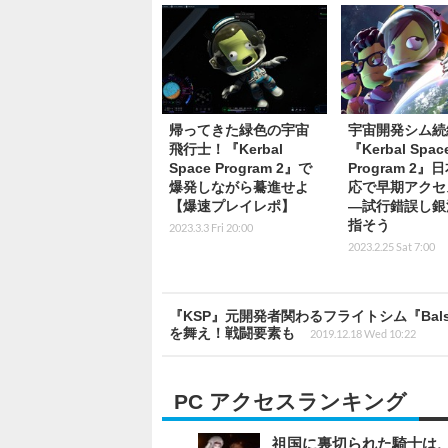
帰ってきた緑色の宇宙
宇宙開発シム続
飛行士！『Kerbal
『Kerbal Spac
Space Program 2』で
Program 2』
爆発しながら驀進せよ
応で早期アクセ
【爆速プレイレポ】
―試行錯誤し銀
指そう
2023.3.3 Fri 20:00
2023.2.25 Sat 7:00
『KSP』元開発者関わるフライトシム『Balsa M
を舞え！戦闘要素も
2019.12.18 Wed 10:22
PC アクセスランキング
祖国に裏切られた騎士は、