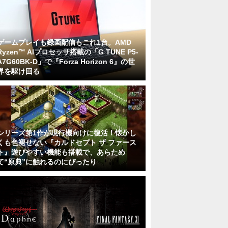
ゲームプレイも録画配信もこれ1台。AMD
Ryzen™ AIプロセッサ搭載の「G TUNE P5-
A7G60BK-D」で『Forza Horizon 6』の世
界を駆け回る
シリーズ第1作が現行機向けに復活！懐かし
くも色褪せない『カルドセプト ザ ファース
ト』遊びやすい機能も搭載で、あらため
て“原典”に触れるのにぴったり