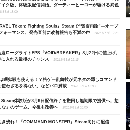
メイク版、体験版配信開始。ダーティーヒーローが駆ける異色
8.8 Sat 18:00
 Tōkon: Fighting Souls』Steamで“賛否両論”―オープ
パフォーマンス、発売直前に改善報告も不満の声
2026.8.7 Fri 12:21
ローグライトFPS『VOID/BREAKER』8月22日に値上げ。
手に入れる最後のチャンス
2026.8.8 Sat 22:15
プールは瞬獄殺も使える！？格ゲー乱舞技が元ネタの隠しコマンド
を使わざるを得ない」などパロ満載
2026.8.7 Fri 13:30
Steam体験版が8月9日配信終了を撤回し無期限で提供へ。想
しな」のゲーム、今後も改善へ
2026.8.8 Sat 20:00
れ！『COMMAND MONSTER』Steam向けに配信