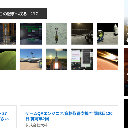
この記事へ戻る
2/17
27
ゲームQAエンジニア/資格取得支援/年間休日120
/さい
日/賞与年2回
株式会社大斗