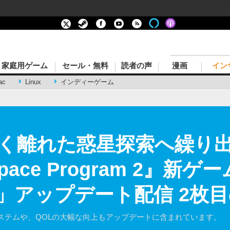
家庭用ゲーム
セール・無料
読者の声
漫画
イン
ac
Linux
インディーゲーム
く離れた惑星探索へ繰り
Space Program 2』
nce!」アップデート配信 2
ステムや、QOLの大幅な向上もアップデートに含まれています。