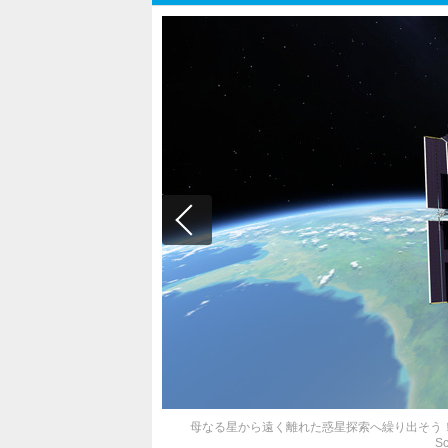
母なる星から遠く離れた惑星探索へ繰り出そう！宇宙開発
S