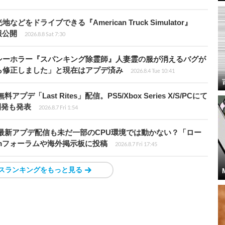
ドライブできる『American Truck Simulator』
情報公開
2026.8.8 Sat 7:30
シーホラー『スパンキング除霊師』人妻霊の服が消えるバグが
ら修正しました」と現在はアプデ済み
2026.8.4 Tue 10:41
Last Rites」配信。PS5/Xbox Series X/S/PCにて
開発も発表
2026.8.7 Fri 1:54
最新アプデ配信も未だ一部のCPU環境では動かない？「ロー
amフォーラムや海外掲示板に投稿
2026.8.7 Fri 17:45
スランキングをもっと見る