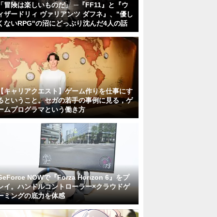
「冒険は楽しいものだ」 ─『FF11』と『ウ
ィザードリィ ヴァリアンツ ダフネ』、"優し
くないRPG"の沼にどっぷり沈んだ4人の話
【キャリアクエスト】ゲーム作りを仕事にす
るということ。セガの若手の事例に見る，ゲ
ームプログラマという働き方
GeForce NOWで『Forza Horizon 6』をプ
レイ。ハンドルコントローラー×クラウドゲ
ーミングの底力を体感