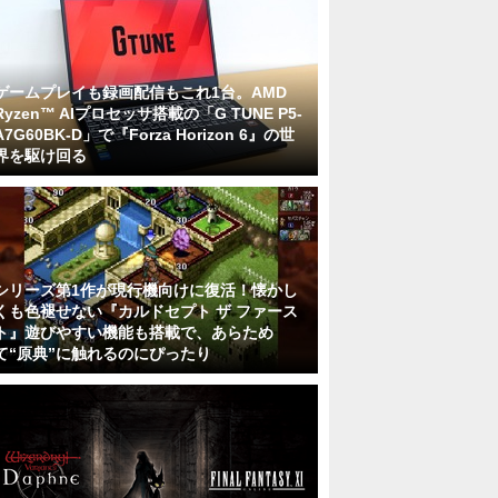
ゲームプレイも録画配信もこれ1台。AMD
Ryzen™ AIプロセッサ搭載の「G TUNE P5-
A7G60BK-D」で『Forza Horizon 6』の世
界を駆け回る
シリーズ第1作が現行機向けに復活！懐かし
くも色褪せない『カルドセプト ザ ファース
ト』遊びやすい機能も搭載で、あらため
て“原典”に触れるのにぴったり