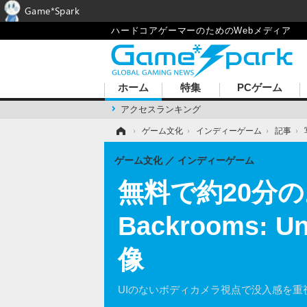
Game*Spark
ハードコアゲーマーのためのWebメディア
ホーム
特集
PCゲーム
アクセスランキング
ホーム
›
ゲーム文化
›
インディーゲーム
›
記事
›
ゲーム文化
インディーゲーム
無料で約20分
Backrooms:
像
UIのないボディカメラ視点で没入感を