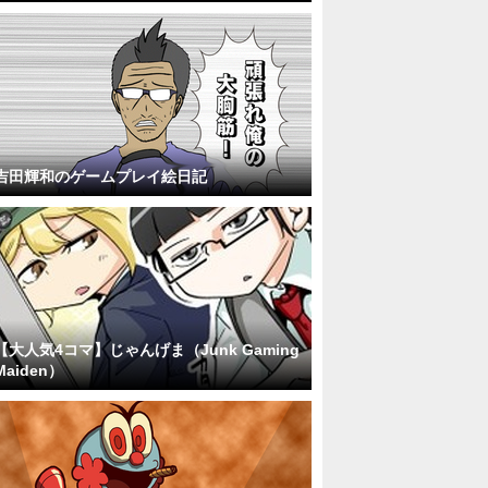
吉田輝和のゲームプレイ絵日記
【大人気4コマ】じゃんげま（Junk Gaming
Maiden）