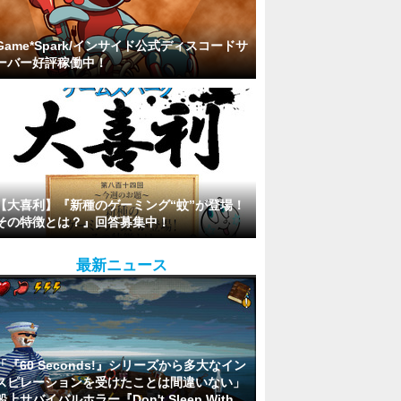
Game*Spark/インサイド公式ディスコードサ
ーバー好評稼働中！
【大喜利】『新種のゲーミング“蚊”が登場！
その特徴とは？』回答募集中！
最新ニュース
「『60 Seconds!』シリーズから多大なイン
スピレーションを受けたことは間違いない」
船上サバイバルホラー『Don't Sleep With