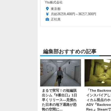
Yts株式会社
東京都
月給26万8,400円～36万7,300円
正社員
編集部おすすめの記事
まるで実写！の短編脱
「The Backr
出シム『8番出口』1日
インスパイアし
早くリリース―見慣れ
ィカム視点のホ
た日本の地下通路が恐
ADV『Backro
怖の空間に…
Rec.』Stea