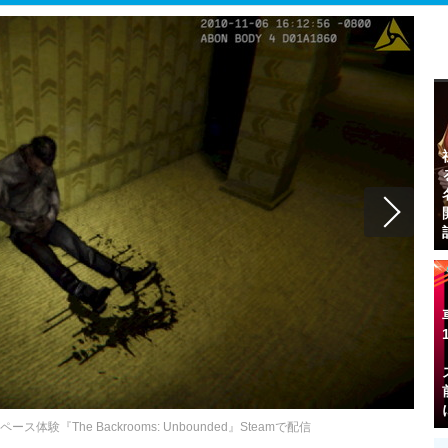
験『The Backrooms: Unbounded』Steamで配信