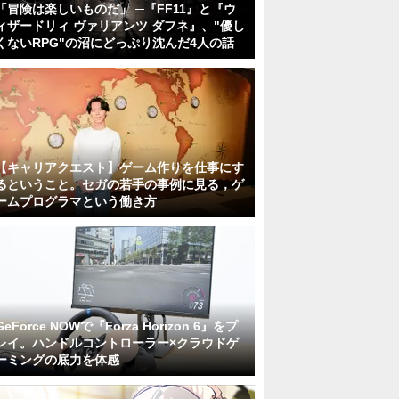
「冒険は楽しいものだ」 ─『FF11』と『ウ
ィザードリィ ヴァリアンツ ダフネ』、"優し
くないRPG"の沼にどっぷり沈んだ4人の話
【キャリアクエスト】ゲーム作りを仕事にす
るということ。セガの若手の事例に見る，ゲ
ームプログラマという働き方
GeForce NOWで『Forza Horizon 6』をプ
レイ。ハンドルコントローラー×クラウドゲ
ーミングの底力を体感