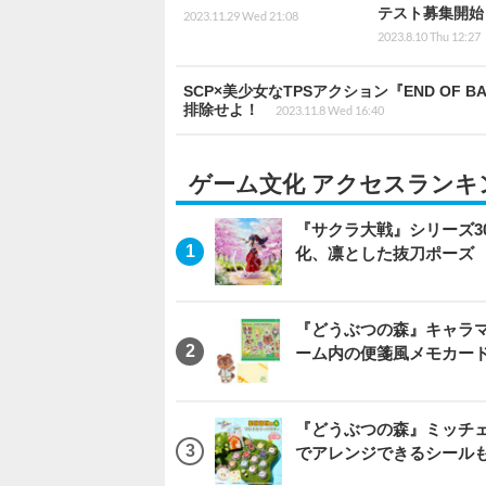
テスト募集開始
2023.11.29 Wed 21:08
2023.8.10 Thu 12:27
SCP×美少女なTPSアクション『END OF
排除せよ！
2023.11.8 Wed 16:40
ゲーム文化 アクセスランキ
『サクラ大戦』シリーズ3
化、凛とした抜刀ポーズ
『どうぶつの森』キャラマ
ーム内の便箋風メモカード
『どうぶつの森』ミッチ
でアレンジできるシール