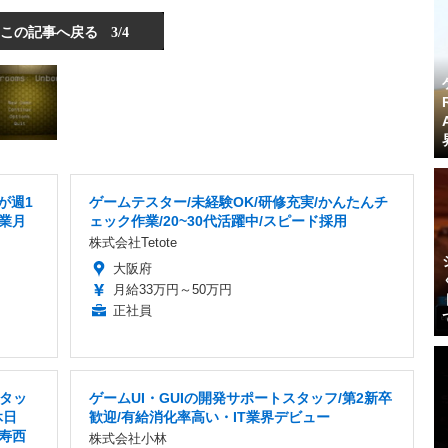
この記事へ戻る
3/4
が週1
ゲームテスター/未経験OK/研修充実/かんたんチ
残業月
ェック作業/20~30代活躍中/スピード採用
株式会社Tetote
大阪府
月給33万円～50万円
正社員
タッ
ゲームUI・GUIの開発サポートスタッフ/第2新卒
休日
歓迎/有給消化率高い・IT業界デビュー
比寿西
株式会社小林