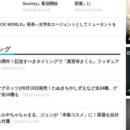
Society』配信開始
部屋」に
2023.6.20 Tue 13:09
2023.1.31 Tue 21:26
 BACK WORLD』発表―女学生エージェントとしてミュータントを
ング
0周年！記念すべきタイミングで「真宮寺さくら」フィギュア
2026.8.8 Sat 8:15
グネッツが8月10日発売！たぬきちやしずえなど全24種、ゲ
全10種も
2026.8.9 Sun 12:15
ェルやちゃちゃまる、ジュンが「本格コスメ」に！容器を自分
も付属
2026.8.9 Sun 9:00