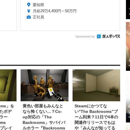
愛知県
月給29万4,400円～50万円
正社員
Sponsored by
ooms」を
黄色い部屋もみんなと
Steamにかつてな
たボデ
なら怖くない…？Co-
い“The Backrooms”ブ
ラー
op対応の「The
ーム到来？11日で4本の
oms
Backrooms」サバイバ
関連作リリースでもは
mでプレイ
ルホラー『Backrooms
や「みんなが知ってる