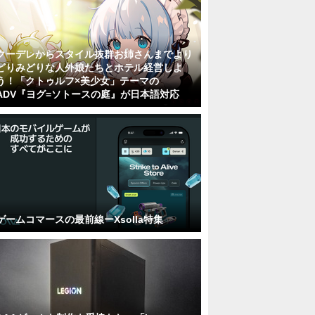
クーデレからスタイル抜群お姉さんまでより
どりみどりな人外娘たちとホテル経営しよ
う！「クトゥルフ×美少女」テーマの
ADV『ヨグ=ソトースの庭』が日本語対応
ゲームコマースの最前線ーXsolla特集