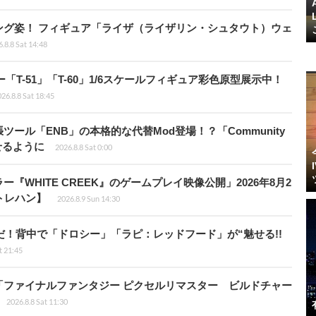
ング姿！ フィギュア「ライザ（ライザリン・シュタウト）ウェ
.8.8 Sat 14:48
ー「T-51」「T-60」1/6スケールフィギュア彩色原型展示中！
26.8.8 Sat 18:45
ール「ENB」の本格的な代替Mod登場！？「Community
せるように
2026.8.8 Sat 0:00
WHITE CREEK』のゲームプレイ映像公開」2026年8月2
トレハン】
2026.8.9 Sun 14:30
だ！背中で「ドロシー」「ラピ：レッドフード」が“魅せる!!
t 21:45
「ファイナルファンタジー ピクセルリマスター ビルドチャー
2026.8.8 Sat 11:30