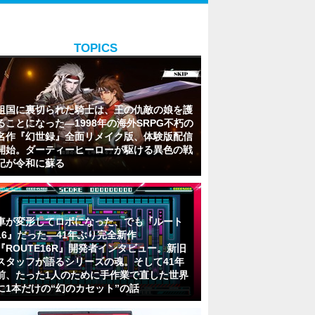
TOPICS
祖国に裏切られた騎士は、王の仇敵の娘を護
ることになった―1998年の海外SRPG不朽の
名作『幻世録』全面リメイク版、体験版配信
開始。ダーティーヒーローが駆ける異色の戦
記が令和に蘇る
車が変形してロボになった、でも『ルート
16』だった―41年ぶり完全新作
『ROUTE16R』開発者インタビュー。新旧
スタッフが語るシリーズの魂。そして41年
前、たった1人のために手作業で直した世界
に1本だけの“幻のカセット”の話