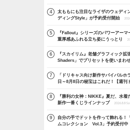
太ももにも注目なライザのウェディ
ディングStyle」が予約受付開始
2026
『Fallout』シリーズのパワーアーマ
重厚感あふれる立ち姿にうっとり
20
『スカイリム』老舗グラフィック拡張ツ
Shaders」でプリセットを使いまわ
「ドリキャス向け新作サバイバルホラー『
日～8月8日の秘宝はこれだ！【週刊
『勝利の女神：NIKKE』夏だ、水着
新作一番くじラインナップ
2026.8.8 Sa
自分の手でドットを作って飾れる！
ムコレクション Vol.3」予約受付中