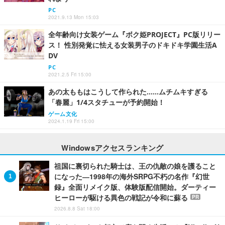
PC
2021.9.13 Mon 15:03
全年齢向け女装ゲーム『ボク姫PROJECT』PC版リリー
ス！ 性別発覚に怯える女装男子のドキドキ学園生活A
DV
PC
2021.2.5 Fri 15:00
あの太ももはこうして作られた……ムチムキすぎる
「春麗」1/4スタチューが予約開始！
ゲーム文化
2024.1.19 Fri 15:00
Windowsアクセスランキング
祖国に裏切られた騎士は、王の仇敵の娘を護ること
になった―1998年の海外SRPG不朽の名作『幻世
録』全面リメイク版、体験版配信開始。ダーティー
ヒーローが駆ける異色の戦記が令和に蘇る
PR
2026.8.8 Sat 18:00