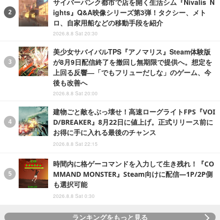
サイバーパンク都市で店を開く生活シム『Nivalis N
ights』Q&A映像シリーズ第3弾！タクシー、メト
ロ、自家用船などの移動手段を紹介
2026.8.8 Sat 20:30
美少女サバイバルTPS『アノマリス』Steam体験版
が8月9日配信終了を撤回し無期限で提供へ。想定を
上回る反響―「でもフリューだしな」のゲーム、今
後も改善へ
2026.8.8 Sat 20:00
建物ごと敵をぶっ壊せ！高速ローグライトFPS『VOI
D/BREAKER』8月22日に値上げ。正式リリース前に
お得に手に入れる最後のチャンス
2026.8.8 Sat 22:15
時間内に格ゲーコマンドを入力して生き残れ！『CO
MMAND MONSTER』Steam向けに配信―1P/2P側
も選択可能
2026.8.8 Sat 0:30
ランキングをもっと見る