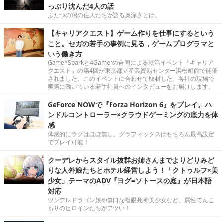
っぷり沈んだ4人の話
ふたつの沼の住人たちが語る奥深さとは。
【キャリアクエスト】ゲーム作りを仕事にするという
こと。セガの若手の事例に見る，ゲームプログラマと
いう働き方
Game*Sparkと4Gamerの合同による就活イベント「キャリア
クエスト」の第4回が東京都立産業貿易センター浜松町館で開催
されました。このイベントに合わせて取材した、各社の現場で
実際に働いている若手社員へのインタビューをお届けします。
GeForce NOWで『Forza Horizon 6』をプレイ。ハ
ンドルコントローラー×クラウドゲーミングの底力を体
感
体感的にラグはほぼ無し。グラフィックスはもちろん最高設定
でプレイ可能！
クーデレからスタイル抜群お姉さんまでよりどりみど
りな人外娘たちとホテル経営しよう！「クトゥルフ×美
少女」テーマのADV『ヨグ=ソトースの庭』が日本語
対応
ツンデレドラゴン娘や無口な複眼死神美少女など、属性てんこ
もりのヒロインたちがアツい！