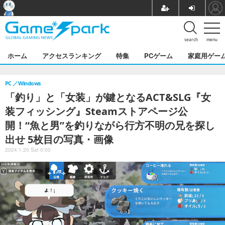
search
menu
ホーム
アクセスランキング
特集
PCゲーム
家庭用ゲー
PC
Windows
「釣り」と「女装」が鍵となるACT&SLG『女
装フィッシング』Steamストアページ公
開！“魚と男”を釣りながら行方不明の兄を探し
出せ 5枚目の写真・画像
2024.1.20 Sat 0:00