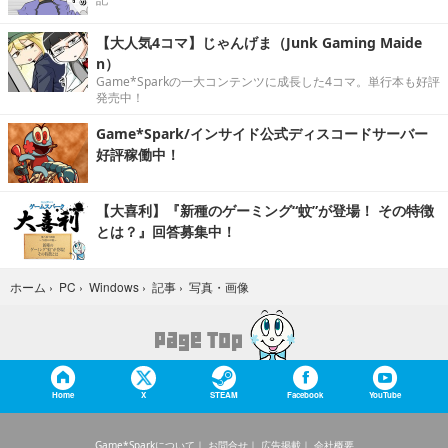
【大人気4コマ】じゃんげま（Junk Gaming Maide
n）
Game*Sparkの一大コンテンツに成長した4コマ。単行本も好評
発売中！
Game*Spark/インサイド公式ディスコードサーバー
好評稼働中！
【大喜利】『新種のゲーミング“蚊”が登場！ その特徴
とは？』回答募集中！
写真・画像
ホーム
›
PC
›
Windows
›
記事
›
Home
X
STEAM
Facebook
YouTube
Game*Sparkについて
お問合せ
広告掲載
会社概要