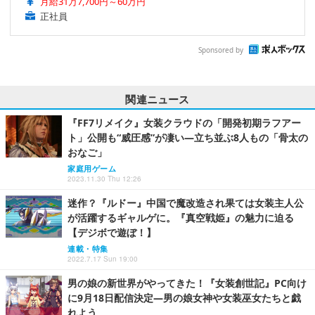
月給31万7,700円～60万円
正社員
Sponsored by
関連ニュース
『FF7リメイク』女装クラウドの「開発初期ラフアー
ト」公開も“威圧感”が凄い―立ち並ぶ8人もの「骨太の
おなご」
家庭用ゲーム
2023.11.30 Thu 12:26
迷作？『ルドー』中国で魔改造され果ては女装主人公
が活躍するギャルゲに。『真空戦姫』の魅力に迫る
【デジボで遊ぼ！】
連載・特集
2022.7.17 Sun 19:00
男の娘の新世界がやってきた！『女装創世記』PC向け
に9月18日配信決定―男の娘女神や女装巫女たちと戯
れよう