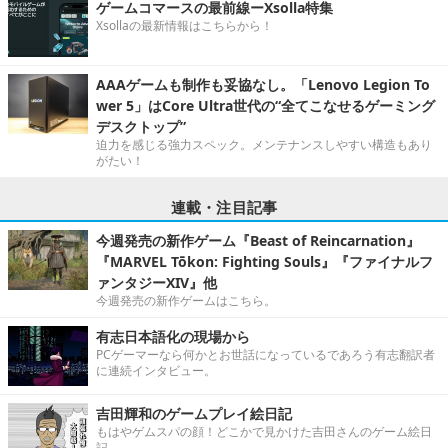
ゲームコマースの最前線ーXsolla特集
Xsollaの最新情報はこちらから！
AAAゲームも制作も妥協なし。「Lenovo Legion To
wer 5」はCore Ultra世代の“全てこなせるゲーミング
デスクトップ”
迫力を感じる強力スペック。メンテナンスしやすい構造もあり
がたい！
連載・注目記事
今週発売の新作ゲーム『Beast of Reincarnation』
『MARVEL Tōkon: Fighting Souls』『ファイナルフ
ァンタジーXIV』他
今週発売の新作ゲームはこちら。
有志日本語化の現場から
PCゲーマーなら何かとお世話になっているであろう有志翻訳者
に連続インタビュー。
吉田輝和のゲームプレイ絵日記
もはやゲムスパの顔！どこかで見かけた吉田さんのゲーム絵日
記