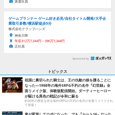
派遣社員
ゲームプランナー ゲーム好き必見/自社タイトル開発/大手企
業取引多数/横浜駅徒歩5分
株式会社クラップハンズ
神奈川県
年収312万7,344円～396万7,344円
正社員
Sponsored by
トピックス
祖国に裏切られた騎士は、王の仇敵の娘を護ることに
なった―1998年の海外SRPG不朽の名作『幻世録』全
面リメイク版、体験版配信開始。ダーティーヒーロー
が駆ける異色の戦記が令和に蘇る
約30年の歴史を誇る海外SRPGの不朽の名作が全面リメイクされ
て登場！
車が変形してロボになった、でも『ルート16』だった