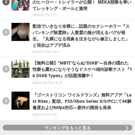
のヒーロー・トレイラーが公開！ MEKA部隊を率い
てレッキング・ボールと激突
2026.8.7 Fri 1:15
配信でいきなり全裸に…話題のセクシーホラー『ス
パンキング除霊師』人妻霊の服が消えるバグが発
生。「丸裸になる現象を泣きながら修正しました」
と現在はアプデ済み
2026.8.4 Tue 10:41
【無料公開】“MBTI”ならぬ“DSKB”―自身の隠れた
性癖も露わになりそうなドスケベ傾向診断テスト『1
6 DSKB Types』が話題沸騰中！
2026.4.28 Tue 18:15
『ゴーストリコン ワイルドランズ』無料アプデ「La
st Rites」配信。PS5/Xbox Series X/S/PCにて4K解
像度および60fps対応―新作の開発も発表
2026.8.7 Fri 1:54
ランキングをもっと見る