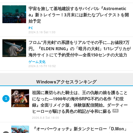
宇宙を旅して基地建設するサバイバル『Astrometic
a』新トレイラー！3月末には新たなプレイテストを開
始予定
PC
2024.3.16 Sat 1:03
フロム“月光剣”の系譜をリアルでその手に…お値段7万
円。『ELDEN RING』の「暗月の大剣」1/1レプリカが
海外サイトにて予約受付中―全長150センチの大迫力
ゲーム文化
2024.3.15 Fri 10:52
Windowsアクセスランキング
祖国に裏切られた騎士は、王の仇敵の娘を護ること
になった―1998年の海外SRPG不朽の名作『幻世
録』全面リメイク版、体験版配信開始。ダーティー
ヒーローが駆ける異色の戦記が令和に蘇る
PR
2026.8.8 Sat 18:00
『オーバーウォッチ』新タンクヒーロー「D.Mon」