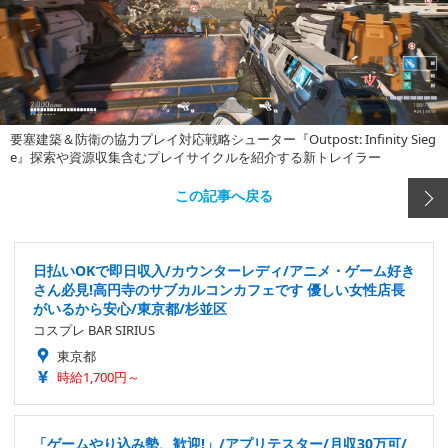
要塞建築＆防衛の協力プレイ対応戦略シューター『Outpost: Infinity Sieg
e』探索や資源収集含むプレイサイクルを紹介する新トレイラー
この記事へ戻る
日払いOKで即日収入/カウンターレディ/アニメ・ゲーム好き
さん必見!高円寺のサブカルコンカフェです 優しい女性店長
がいるから安心/東京都/杉並区
コスプレ BAR SIRIUS
東京都
時給1,700円～
「ゲームやり込み勢、歓迎!」/アプリテスター/月収30万可/