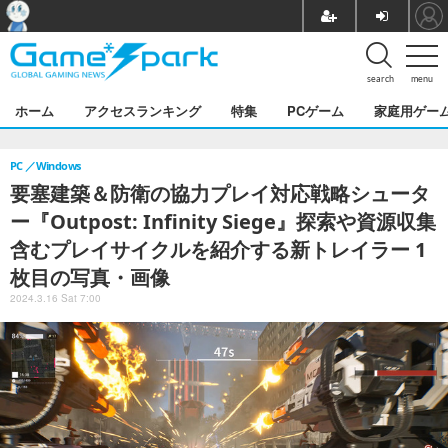
search
menu
ホーム
アクセスランキング
特集
PCゲーム
家庭用ゲー
PC
Windows
要塞建築＆防衛の協力プレイ対応戦略シュータ
ー『Outpost: Infinity Siege』探索や資源収集
含むプレイサイクルを紹介する新トレイラー 1
枚目の写真・画像
2024.3.16 Sat 7:00