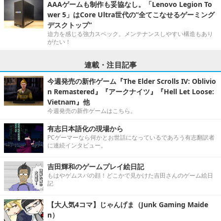
AAAゲームも制作も妥協なし。「Lenovo Legion To
wer 5」はCore Ultra世代の“全てこなせるゲーミング
デスクトップ”
迫力を感じる強力スペック。メンテナンスしやすい構造もあり
がたい！
連載・注目記事
今週発売の新作ゲーム『The Elder Scrolls IV: Oblivio
n Remastered』『アークナイツ』『Hell Let Loose:
Vietnam』他
今週発売の新作ゲームはこちら。
有志日本語化の現場から
PCゲーマーなら何かとお世話になっているであろう有志翻訳者
に連続インタビュー。
吉田輝和のゲームプレイ絵日記
もはやゲムスパの顔！どこかで見かけた吉田さんのゲーム絵日
記
【大人気4コマ】じゃんげま（Junk Gaming Maide
n）