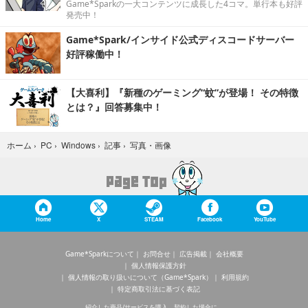
Game*Sparkの一大コンテンツに成長した4コマ。単行本も好評
発売中！
Game*Spark/インサイド公式ディスコードサーバー
好評稼働中！
【大喜利】『新種のゲーミング“蚊”が登場！ その特徴
とは？』回答募集中！
写真・画像
ホーム
›
PC
›
Windows
›
記事
›
Home
X
STEAM
Facebook
YouTube
Game*Sparkについて
お問合せ
広告掲載
会社概要
個人情報保護方針
個人情報の取り扱いについて（Game*Spark）
利用規約
特定商取引法に基づく表記
紹介した商品/サービスを購入、契約した場合に、