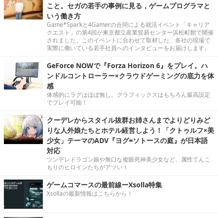
こと。セガの若手の事例に見る，ゲームプログラマと
いう働き方
Game*Sparkと4Gamerの合同による就活イベント「キャリア
クエスト」の第4回が東京都立産業貿易センター浜松町館で開催
されました。このイベントに合わせて取材した、各社の現場で
実際に働いている若手社員へのインタビューをお届けします。
GeForce NOWで『Forza Horizon 6』をプレイ。ハ
ンドルコントローラー×クラウドゲーミングの底力を体
感
体感的にラグはほぼ無し。グラフィックスはもちろん最高設定
でプレイ可能！
クーデレからスタイル抜群お姉さんまでよりどりみど
りな人外娘たちとホテル経営しよう！「クトゥルフ×美
少女」テーマのADV『ヨグ=ソトースの庭』が日本語
対応
ツンデレドラゴン娘や無口な複眼死神美少女など、属性てんこ
もりのヒロインたちがアツい！
ゲームコマースの最前線ーXsolla特集
Xsollaの最新情報はこちらから！