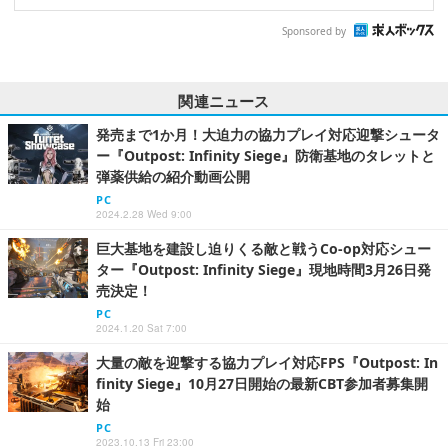
Sponsored by
関連ニュース
発売まで1か月！大迫力の協力プレイ対応迎撃シュータ
ー『Outpost: Infinity Siege』防衛基地のタレットと
弾薬供給の紹介動画公開
PC
2024.2.28 Wed 9:00
巨大基地を建設し迫りくる敵と戦うCo-op対応シュー
ター『Outpost: Infinity Siege』現地時間3月26日発
売決定！
PC
2024.1.20 Sat 7:00
大量の敵を迎撃する協力プレイ対応FPS『Outpost: In
finity Siege』10月27日開始の最新CBT参加者募集開
始
PC
2023.10.13 Fri 23:00