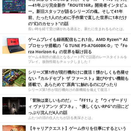
―41年ぶり完全新作『ROUTE16R』開発者インタビュ
ー。新旧スタッフが語るシリーズの魂。そして41年
前、たった1人のために手作業で直した世界に1本だけ
の“幻のカセット”の話
長い時を経て受け継がれる過去と、新たに生まれるものとは。
ゲームプレイも録画配信もこれ1台。AMD Ryzen™ AI
プロセッサ搭載の「G TUNE P5-A7G60BK-D」で『Fo
rza Horizon 6』の世界を駆け回る
ゲーム＆制作の拠点となるノートPCで話題のレースタイトルを
プレイ。放熱性能もチェックしました！
シリーズ第1作が現行機向けに復活！懐かしくも色褪せ
ない『カルドセプト ザ ファースト』遊びやすい機能も
搭載で、あらためて“原典”に触れるのにぴったり
シリーズ第1作が現行機向けの新機能を備えて復活！
「冒険は楽しいものだ」 ─『FF11』と『ウィザードリ
ィ ヴァリアンツ ダフネ』、"優しくないRPG"の沼にど
っぷり沈んだ4人の話
ふたつの沼の住人たちが語る奥深さとは。
【キャリアクエスト】ゲーム作りを仕事にするという