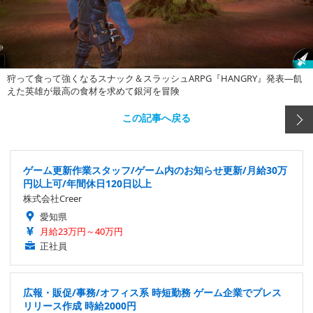
狩って食って強くなるスナック＆スラッシュARPG『HANGRY』発表―飢
えた英雄が最高の食材を求めて銀河を冒険
この記事へ戻る
ゲーム更新作業スタッフ/ゲーム内のお知らせ更新/月給30万
円以上可/年間休日120日以上
株式会社Creer
愛知県
月給23万円～40万円
正社員
広報・販促/事務/オフィス系 時短勤務 ゲーム企業でプレス
リリース作成 時給2000円