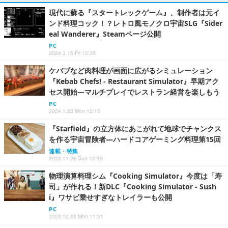
現代に蘇る『スタートレックゲーム』、制作者は元イ
ンド料理コック！？レトロ風モノクロ宇宙SLG『Sider
eal Wanderer』Steamページ公開
PC
2024.3.15 Fri 12:35
ケバブなど肉料理が画面に広がるシミュレーション
『Kebab Chefs! - Restaurant Simulator』早期アク
セス開始―マルチプレイでレストラン経営を楽しもう
PC
2024.1.22 Mon 12:15
『Starfield』の立方体にあこがれて地球でチャンクス
を作る宇宙冒険者―ハードコアゲーミング料理第15回
連載・特集
2023.11.26 Sun 12:30
物理演算料理シム『Cooking Simulator』今度は「寿
司」が作れる！新DLC『Cooking Simulator - Sush
i』ワサビ乗せすぎなトレイラーも公開
PC
2023.10.23 Mon 11:31