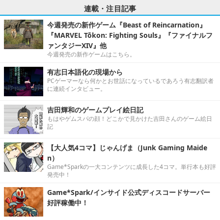
連載・注目記事
今週発売の新作ゲーム『Beast of Reincarnation』
『MARVEL Tōkon: Fighting Souls』『ファイナルフ
ァンタジーXIV』他
今週発売の新作ゲームはこちら。
有志日本語化の現場から
PCゲーマーなら何かとお世話になっているであろう有志翻訳者
に連続インタビュー。
吉田輝和のゲームプレイ絵日記
もはやゲムスパの顔！どこかで見かけた吉田さんのゲーム絵日
記
【大人気4コマ】じゃんげま（Junk Gaming Maide
n）
Game*Sparkの一大コンテンツに成長した4コマ。単行本も好評
発売中！
Game*Spark/インサイド公式ディスコードサーバー
好評稼働中！