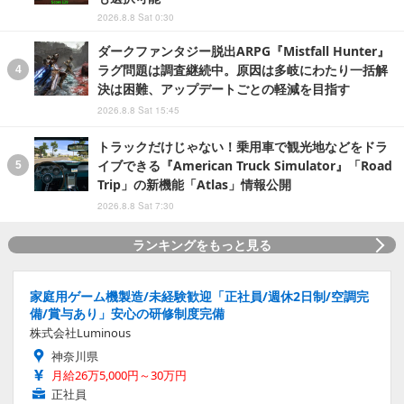
2026.8.8 Sat 0:30
ダークファンタジー脱出ARPG『Mistfall Hunter』
ラグ問題は調査継続中。原因は多岐にわたり一括解
決は困難、アップデートごとの軽減を目指す
2026.8.8 Sat 15:45
トラックだけじゃない！乗用車で観光地などをドラ
イブできる『American Truck Simulator』「Road
Trip」の新機能「Atlas」情報公開
2026.8.8 Sat 7:30
ランキングをもっと見る
家庭用ゲーム機製造/未経験歓迎「正社員/週休2日制/空調完
備/賞与あり」安心の研修制度完備
株式会社Luminous
神奈川県
月給26万5,000円～30万円
正社員