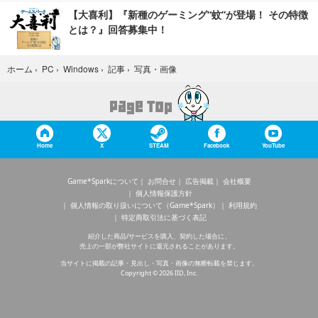
【大喜利】『新種のゲーミング“蚊”が登場！ その特徴
とは？』回答募集中！
写真・画像
ホーム
›
PC
›
Windows
›
記事
›
Home
X
STEAM
Facebook
YouTube
Game*Sparkについて
お問合せ
広告掲載
会社概要
個人情報保護方針
個人情報の取り扱いについて（Game*Spark）
利用規約
特定商取引法に基づく表記
紹介した商品/サービスを購入、契約した場合に、
売上の一部が弊社サイトに還元されることがあります。
当サイトに掲載の記事・見出し・写真・画像の無断転載を禁じます。
Copyright © 2026 IID, Inc.