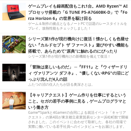
ゲームプレイも録画配信もこれ1台。AMD Ryzen™ AI
プロセッサ搭載の「G TUNE P5-A7G60BK-D」で『Fo
rza Horizon 6』の世界を駆け回る
ゲーム＆制作の拠点となるノートPCで話題のレースタイトルを
プレイ。放熱性能もチェックしました！
シリーズ第1作が現行機向けに復活！懐かしくも色褪せ
ない『カルドセプト ザ ファースト』遊びやすい機能も
搭載で、あらためて“原典”に触れるのにぴったり
シリーズ第1作が現行機向けの新機能を備えて復活！
「冒険は楽しいものだ」 ─『FF11』と『ウィザードリ
ィ ヴァリアンツ ダフネ』、"優しくないRPG"の沼にど
っぷり沈んだ4人の話
ふたつの沼の住人たちが語る奥深さとは。
【キャリアクエスト】ゲーム作りを仕事にするという
こと。セガの若手の事例に見る，ゲームプログラマと
いう働き方
Game*Sparkと4Gamerの合同による就活イベント「キャリア
クエスト」の第4回が東京都立産業貿易センター浜松町館で開催
されました。このイベントに合わせて取材した、各社の現場で
実際に働いている若手社員へのインタビューをお届けします。