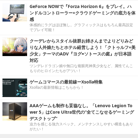
GeForce NOWで『Forza Horizon 6』をプレイ。ハ
ンドルコントローラー×クラウドゲーミングの底力を体
感
体感的にラグはほぼ無し。グラフィックスはもちろん最高設定
でプレイ可能！
クーデレからスタイル抜群お姉さんまでよりどりみど
りな人外娘たちとホテル経営しよう！「クトゥルフ×美
少女」テーマのADV『ヨグ=ソトースの庭』が日本語
対応
ツンデレドラゴン娘や無口な複眼死神美少女など、属性てんこ
もりのヒロインたちがアツい！
ゲームコマースの最前線ーXsolla特集
Xsollaの最新情報はこちらから！
AAAゲームも制作も妥協なし。「Lenovo Legion To
wer 5」はCore Ultra世代の“全てこなせるゲーミング
デスクトップ”
迫力を感じる強力スペック。メンテナンスしやすい構造もあり
がたい！