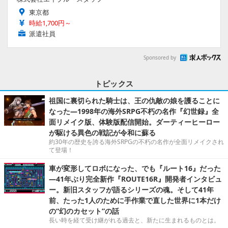
東京都
時給1,700円～
派遣社員
Sponsored by
トピックス
祖国に裏切られた騎士は、王の仇敵の娘を護ることに
なった―1998年の海外SRPG不朽の名作『幻世録』全
面リメイク版、体験版配信開始。ダーティーヒーロー
が駆ける異色の戦記が令和に蘇る
約30年の歴史を誇る海外SRPGの不朽の名作が全面リメイクされ
て登場！
車が変形してロボになった、でも『ルート16』だった
―41年ぶり完全新作『ROUTE16R』開発者インタビュ
ー。新旧スタッフが語るシリーズの魂。そして41年
前、たった1人のために手作業で直した世界に1本だけ
の“幻のカセット”の話
長い時を経て受け継がれる過去と、新たに生まれるものとは。