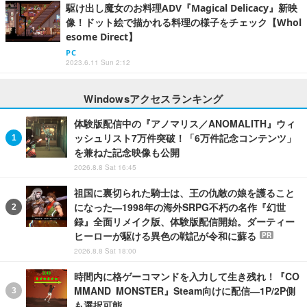
駆け出し魔女のお料理ADV『Magical Delicacy』新映
像！ドット絵で描かれる料理の様子をチェック【Whol
esome Direct】
PC
2023.6.11 Sun 2:12
Windowsアクセスランキング
体験版配信中の『アノマリス／ANOMALITH』ウィ
ッシュリスト7万件突破！「6万件記念コンテンツ」
を兼ねた記念映像も公開
2026.8.8 Sat 16:45
祖国に裏切られた騎士は、王の仇敵の娘を護ること
になった―1998年の海外SRPG不朽の名作『幻世
録』全面リメイク版、体験版配信開始。ダーティー
ヒーローが駆ける異色の戦記が令和に蘇る
PR
2026.8.8 Sat 18:00
時間内に格ゲーコマンドを入力して生き残れ！『CO
MMAND MONSTER』Steam向けに配信―1P/2P側
も選択可能