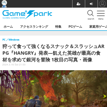
search
menu
ホーム
アクセスランキング
特集
PCゲーム
家庭用ゲー
PC
Windows
狩って食って強くなるスナック＆スラッシュAR
PG『HANGRY』発表―飢えた英雄が最高の食
材を求めて銀河を冒険 1枚目の写真・画像
2024.3.16 Sat 21:00