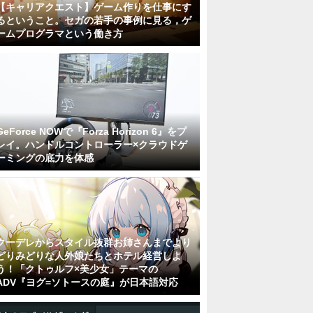
【キャリアクエスト】ゲーム作りを仕事にす
るということ。セガの若手の事例に見る，ゲ
ームプログラマという働き方
GeForce NOWで『Forza Horizon 6』をプ
レイ。ハンドルコントローラー×クラウドゲ
ーミングの底力を体感
クーデレからスタイル抜群お姉さんまでより
どりみどりな人外娘たちとホテル経営しよ
う！「クトゥルフ×美少女」テーマの
ADV『ヨグ=ソトースの庭』が日本語対応