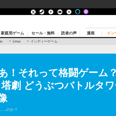
家庭用ゲーム
セール・無料
読者の声
漫画
イン
ac
Linux
インディーゲーム
あ！それって格闘ゲーム
 塔劇 どうぶつバトルタワ
像
……のか？