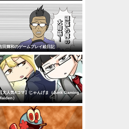
吉田輝和のゲームプレイ絵日記
【大人気4コマ】じゃんげま（Junk Gaming
Maiden）