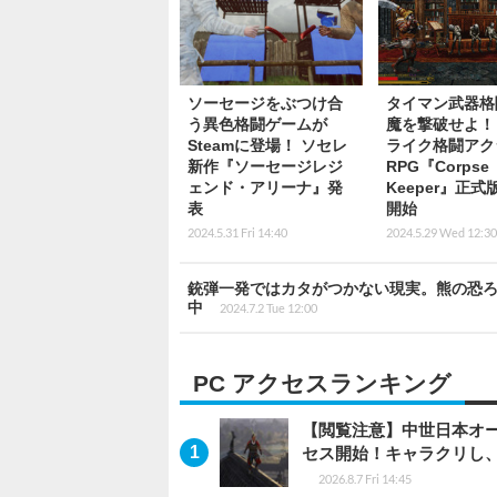
ソーセージをぶつけ合
タイマン武器格
う異色格闘ゲームが
魔を撃破せよ！
Steamに登場！ ソセレ
ライク格闘アク
新作『ソーセージレジ
RPG『Corpse
ェンド・アリーナ』発
Keeper』正
表
開始
2024.5.31 Fri 14:40
2024.5.29 Wed 12:30
銃弾一発ではカタがつかない現実。熊の恐ろしさを学べる
中
2024.7.2 Tue 12:00
PC アクセスランキング
【閲覧注意】中世日本オープン
セス開始！キャラクリし
2026.8.7 Fri 14:45