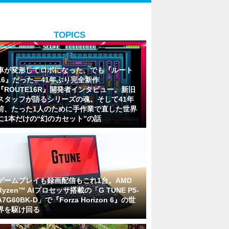
TOPICS
車が変形してロボになった、でも『ルート
16』だった―41年ぶり完全新作
『ROUTE16R』開発者インタビュー。新旧
スタッフが語るシリーズの魂。そして41年
前、たった1人のために手作業で直した世界
に1本だけの“幻のカセット”の話
ゲームプレイも録画配信もこれ1台。AMD
Ryzen™ AIプロセッサ搭載の「G TUNE P5-
A7G60BK-D」で『Forza Horizon 6』の世
界を駆け回る