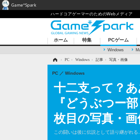
Game*Spark
ハードコアゲーマーのためのWebメディア
ホーム
特集
PCゲーム
Windows
M
ホーム
›
PC
›
Windows
›
記事
›
写真・画像
PC
Windows
十二支って？あ
『どうぶつー部
枚目の写真・画
この闘いは後に伝説として語り継がれる