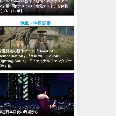
よ！HoYoverse新作『崩壊：ネクサスアニ
マ』第2回βテストの「進化テスト」を体験
【プレイレポ】
連載・注目記事
今週発売の新作ゲーム『Beast of
Reincarnation』『MARVEL Tōkon:
Fighting Souls』『ファイナルファンタジー
XIV』他
有志日本語化の現場から