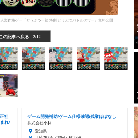
人製作格ゲー『どうぶつー部 塔劇 どうぶつバトルタワー』無料公開
この記事へ戻る
2/12
正社
ゲーム開発補助/ゲーム仕様確認/残業ほぼなし
まれ/
株式会社小林
愛知県
月給29万5,700円～60万円