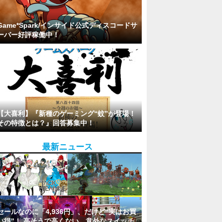
Game*Spark/インサイド公式ディスコードサ
ーバー好評稼働中！
【大喜利】『新種のゲーミング“蚊”が登場！
その特徴とは？』回答募集中！
最新ニュース
セールなのに「4,936円」、だけど“実はお買
い得”！ 高そうで高くない、意外なスイッチ