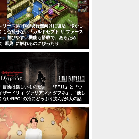
シリーズ第1作が現行機向けに復活！懐かし
くも色褪せない『カルドセプト ザ ファース
ト』遊びやすい機能も搭載で、あらため
て“原典”に触れるのにぴったり
「冒険は楽しいものだ」 ─『FF11』と『ウ
ィザードリィ ヴァリアンツ ダフネ』、"優し
くないRPG"の沼にどっぷり沈んだ4人の話