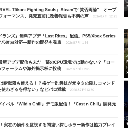
 Tōkon: Fighting Souls』Steamで“賛否両論”―オープ
パフォーマンス、発売直前に改善報告も不満の声
2026.8.7 Fri 12:21
ズ』無料アプデ「Last Rites」配信。PS5/Xbox Series
よび60fps対応―新作の開発も発表
2026.8.7 Fri 1:54
最新アプデ配信も未だ一部のCPU環境では動かない？「ロー
amフォーラムや海外掲示板に投稿
2026.8.7 Fri 17:45
プールは瞬獄殺も使える！？格ゲー乱舞技が元ネタの隠しコマンド
を使わざるを得ない」などパロ満載
2026.8.7 Fri 13:30
Wild n Chill』デモ版配信！『Cast n Chill』開発元
始！実在の物件を監視する間違い探しホラー新作は協力プレイ