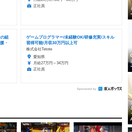
正社員
ーの組
ゲームプログラマー/未経験OK/研修充実/スキル
支援・
習得可能/月収30万円以上可
株式会社Tetote
愛知県
月給27万円～34万円
正社員
Sponsored by