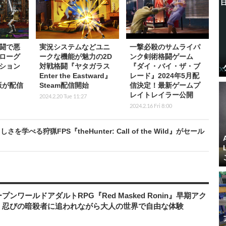
闘で悪
実況システムなどユニ
一撃必殺のサムライパ
ローグ
ークな機能が魅力の2D
ンク剣術格闘ゲーム
ション
対戦格闘『ヤタガラス
『ダイ・バイ・ザ・ブ
Enter the Eastward』
レード』2024年5月配
式版が配信
Steam配信開始
信決定！最新ゲームプ
レイトレイラー公開
2024.2.20 Tue 11:27
2024.2.16 Fri 8:00
狩猟FPS『theHunter: Call of the Wild』がセール
ワールドアダルトRPG『Red Masked Ronin』早期アク
、忍びの暗殺者に追われながら大人の世界で自由な体験