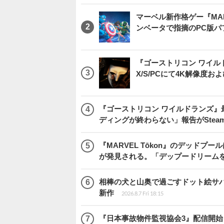
マーベル新作格ゲー『MARVEL
ンベータで指摘のPC版
『ゴーストリコン ワイルドラン
X/S/PCにて4K解像度お
『ゴーストリコン ワイルドランズ』
ディングが終わらない」報告がSte
『MARVEL Tōkon』のデッド
が発見される。「デップードリーム
相棒の犬と山奥で過ごすドット絵サバイバル『
新作
2026.8.7 Fri 18:15
『日本事故物件監視協会3』配信開