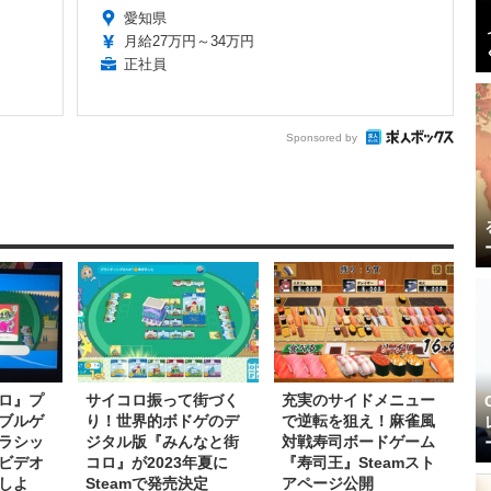
愛知県
月給27万円～34万円
正社員
Sponsored by
ロ』プ
サイコロ振って街づく
充実のサイドメニュー
ブルゲ
り！世界的ボドゲのデ
で逆転を狙え！麻雀風
ラシッ
ジタル版『みんなと街
対戦寿司ボードゲーム
ビデオ
コロ』が2023年夏に
『寿司王』Steamスト
しよ
Steamで発売決定
アページ公開