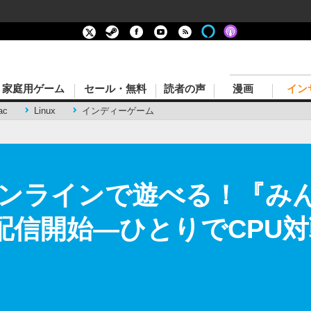
家庭用ゲーム
セール・無料
読者の声
漫画
イン
ac
Linux
インディーゲーム
ンラインで遊べる！『み
配信開始―ひとりでCPU対