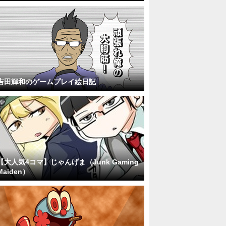
吉田輝和のゲームプレイ絵日記
【大人気4コマ】じゃんげま（Junk Gaming
Maiden）