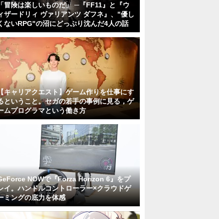
「冒険は楽しいものだ」 ─『FF11』と『ウ
ィザードリィ ヴァリアンツ ダフネ』、"優し
くないRPG"の沼にどっぷり沈んだ4人の話
【キャリアクエスト】ゲーム作りを仕事にす
るということ。セガの若手の事例に見る，ゲ
ームプログラマという働き方
GeForce NOWで『Forza Horizon 6』をプ
レイ。ハンドルコントローラー×クラウドゲ
ーミングの底力を体感