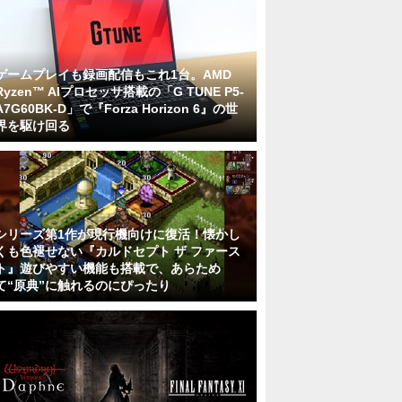
ゲームプレイも録画配信もこれ1台。AMD
Ryzen™ AIプロセッサ搭載の「G TUNE P5-
A7G60BK-D」で『Forza Horizon 6』の世
界を駆け回る
シリーズ第1作が現行機向けに復活！懐かし
くも色褪せない『カルドセプト ザ ファース
ト』遊びやすい機能も搭載で、あらため
て“原典”に触れるのにぴったり