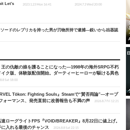
 Let’s
2023.1.23 Mon 16:41
2024.7.3 Wed 20:00
ーソードのレプリカを持った男が刃物所持で逮捕―鋭いから凶器認
王の仇敵の娘を護ることになった―1998年の海外SRPG不朽
メイク版、体験版配信開始。ダーティーヒーローが駆ける異色
8.8 Sat 18:00
 Tōkon: Fighting Souls』Steamで“賛否両論”―オープ
パフォーマンス、発売直前に改善報告も不満の声
2026.8.7 Fri 12:21
ローグライトFPS『VOID/BREAKER』8月22日に値上げ。
手に入れる最後のチャンス
2026.8.8 Sat 22:15