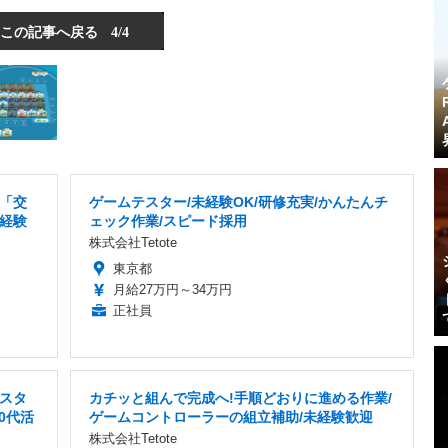
この記事へ戻る
4/4
「交
ゲームテスター/未経験OK/研修充実/かんたんチ
未経験
ェック作業/スピード採用
株式会社Tetote
東京都
月給27万円～34万円
正社員
スタ
カチッと組んで完成へ!手順どおりに進める作業/
30代活
ゲームコントローラーの組立補助/未経験歓迎
株式会社Tetote