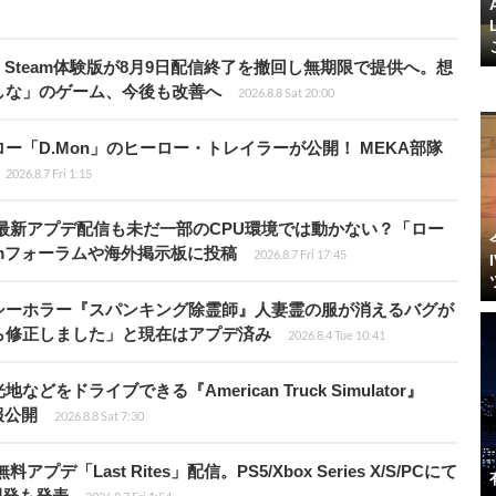
Steam体験版が8月9日配信終了を撤回し無期限で提供へ。想
しな」のゲーム、今後も改善へ
2026.8.8 Sat 20:00
「D.Mon」のヒーロー・トレイラーが公開！ MEKA部隊
2026.8.7 Fri 1:15
最新アプデ配信も未だ一部のCPU環境では動かない？「ロー
amフォーラムや海外掲示板に投稿
2026.8.7 Fri 17:45
シーホラー『スパンキング除霊師』人妻霊の服が消えるバグが
ら修正しました」と現在はアプデ済み
2026.8.4 Tue 10:41
ドライブできる『American Truck Simulator』
情報公開
2026.8.8 Sat 7:30
Last Rites」配信。PS5/Xbox Series X/S/PCにて
開発も発表