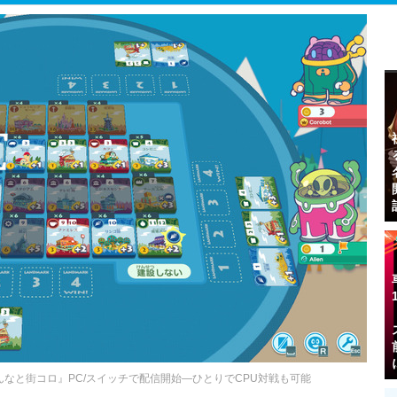
なと街コロ』PC/スイッチで配信開始―ひとりでCPU対戦も可能