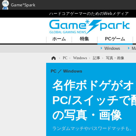
Game*Spark
ハードコアゲーマーのためのWebメディア
ホーム
特集
PCゲーム
Windows
M
ホーム
›
PC
›
Windows
›
記事
›
写真・画像
PC
Windows
名作ボドゲがオ
PC/スイッチで
の写真・画像
ランダムマッチやパスワードマッチも。