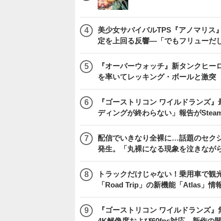
美少女サバイバルTPS『アノマリス』
定を上回る反響―「でもフリューだ
『オーバーウォッチ』新タンクヒーロー
を率いてレッキング・ボールと激突
『ゴーストリコン ワイルドランズ』
ディングが終わらない」報告がSte
配信でいきなり全裸に…話題のセク
発生。「丸裸になる現象を泣きなが
トラックだけじゃない！乗用車で観光地などを
「Road Trip」の新機能「Atlas」
『ゴーストリコン ワイルドランズ』無料アプデ「
4K解像度および60fps対応―新作の