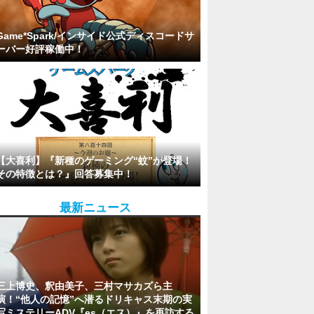
Game*Spark/インサイド公式ディスコードサ
ーバー好評稼働中！
【大喜利】『新種のゲーミング“蚊”が登場！
その特徴とは？』回答募集中！
最新ニュース
三上博史、釈由美子、三村マサカズら主
演！“他人の記憶”へ潜るドリキャス末期の実
写ミステリーADV『es（エス）』を再訪する