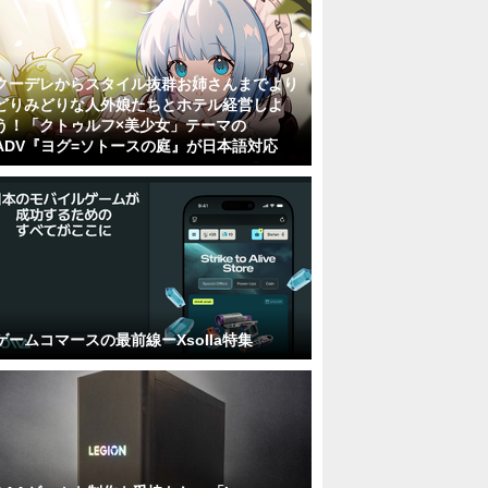
クーデレからスタイル抜群お姉さんまでより
どりみどりな人外娘たちとホテル経営しよ
う！「クトゥルフ×美少女」テーマの
ADV『ヨグ=ソトースの庭』が日本語対応
ゲームコマースの最前線ーXsolla特集