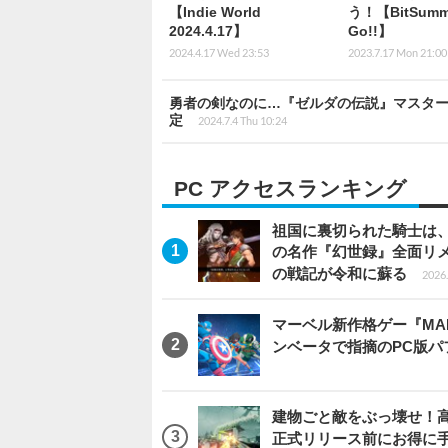
【Indie World
う！【BitSummit
2024.4.17】
Go!!】
2024.4.17 Wed 23:53
2023.7.17 Mon 21:00
勇者の剣なのに…『ゼルダの伝説』マスタ
定
2024.7.4 Thu 10:24
PC アクセスランキング
祖国に裏切られた騎士は、
の名作『幻世録』全面リ
の戦記が令和に蘇る
2026.
マーベル新作格ゲー『MARVEL
ンベータで指摘のPC版
建物ごと敵をぶっ壊せ！高速
正式リリース前にお得に