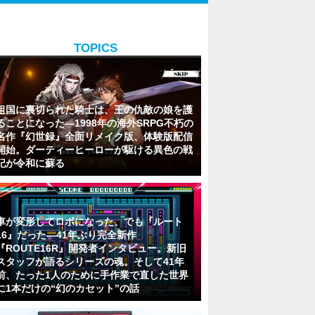
TOPICS
祖国に裏切られた騎士は、王の仇敵の娘を護
ることになった―1998年の海外SRPG不朽の
名作『幻世録』全面リメイク版、体験版配信
開始。ダーティーヒーローが駆ける異色の戦
記が令和に蘇る
車が変形してロボになった、でも『ルート
16』だった―41年ぶり完全新作
『ROUTE16R』開発者インタビュー。新旧
スタッフが語るシリーズの魂。そして41年
前、たった1人のために手作業で直した世界
に1本だけの“幻のカセット”の話