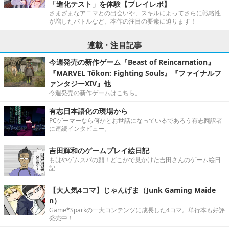
「進化テスト」を体験【プレイレポ】
さまざまなアニマとの出会いや、スキルによってさらに戦略性
が増したバトルなど、本作の注目の要素に迫ります！
連載・注目記事
今週発売の新作ゲーム『Beast of Reincarnation』
『MARVEL Tōkon: Fighting Souls』『ファイナルフ
ァンタジーXIV』他
今週発売の新作ゲームはこちら。
有志日本語化の現場から
PCゲーマーなら何かとお世話になっているであろう有志翻訳者
に連続インタビュー。
吉田輝和のゲームプレイ絵日記
もはやゲムスパの顔！どこかで見かけた吉田さんのゲーム絵日
記
【大人気4コマ】じゃんげま（Junk Gaming Maide
n）
Game*Sparkの一大コンテンツに成長した4コマ。単行本も好評
発売中！