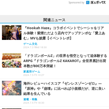
Sponsored by
関連ニュース
『Hookah Haze』コラボイベントでシーシャをリア
ル体験！紫煙ただよう店内でアップテンポな「愛上あ
む」MVも披露【イベントレポ】
ゲーム文化
2024.7.3 Wed 18:00
「ドラゴンボールZ」の世界を悟空となって追体験する
ARPG『ドラゴンボールZ KAKAROT』全世界累計出荷
本数が800万本突破！
家庭用ゲーム
2024.7.5 Fri 10:27
海外レビューハイスコア『ゼンレスゾーンゼロ』―
『原神』や『崩壊』に比べれば小規模だが、逆に良い
結果を生んでいる
連載・特集
2024.7.5 Fri 18:30