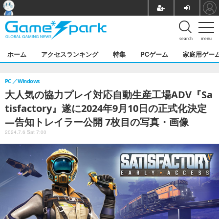
search
menu
ホーム
アクセスランキング
特集
PCゲーム
家庭用ゲー
PC
Windows
大人気の協力プレイ対応自動生産工場ADV『Sa
tisfactory』遂に2024年9月10日の正式化決定
―告知トレイラー公開 7枚目の写真・画像
2024.7.6 Sat 7:00