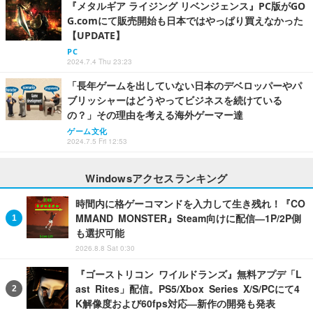
『メタルギア ライジング リベンジェンス』PC版がGO
G.comにて販売開始も日本ではやっぱり買えなかった
【UPDATE】
PC
2024.7.4 Thu 23:23
「長年ゲームを出していない日本のデベロッパーやパ
ブリッシャーはどうやってビジネスを続けている
の？」その理由を考える海外ゲーマー達
ゲーム文化
2024.7.5 Fri 12:53
Windowsアクセスランキング
時間内に格ゲーコマンドを入力して生き残れ！『CO
MMAND MONSTER』Steam向けに配信―1P/2P側
も選択可能
2026.8.8 Sat 0:30
『ゴーストリコン ワイルドランズ』無料アプデ「L
ast Rites」配信。PS5/Xbox Series X/S/PCにて4
K解像度および60fps対応―新作の開発も発表