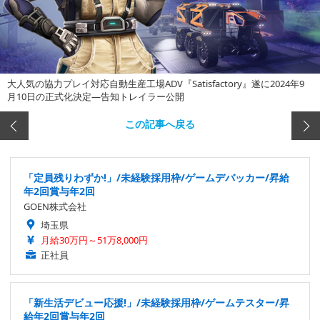
大人気の協力プレイ対応自動生産工場ADV『Satisfactory』遂に2024年9
月10日の正式化決定―告知トレイラー公開
この記事へ戻る
「定員残りわずか!」/未経験採用枠/ゲームデバッカー/昇給
年2回賞与年2回
GOEN株式会社
埼玉県
月給30万円～51万8,000円
正社員
「新生活デビュー応援!」/未経験採用枠/ゲームテスター/昇
給年2回賞与年2回