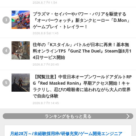
2026.8.7 Fri 1:54
プラズマ・セイバーやパワー・バリアを駆使する
『オーバーウォッチ』新タンクヒーロー「D.Mon」
ゲームプレイ・トレイラー！
2026.8.8 Sat 1:45
往年の「Kスタイル」バトルが日本に再来！基本無
料オンラインTPS『GunZ The Duel』Steam版8月1
4日サービス開始
2026.8.7 Fri 20:45
【閲覧注意】中世日本オープンワールドアダルトRP
G『Red Masked Ronin』早期アクセス開始！キャ
ラクリし、忍びの暗殺者に追われながら大人の世界
で自由な体験
2026.8.7 Fri 14:45
ランキングをもっと見る
月給28万～/未経験採用枠/研修充実/ゲーム開発エンジニア