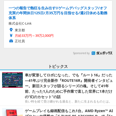
一つの報告で熱狂を生み出す!/ゲームデバッグスタッフ/オフ
充実の年間休日125日/月35万円を目指せる/週2日休める勤務
体系
株式会社C-Link
東京都
月給33万円～39万2,000円
正社員
Sponsored by
トピックス
車が変形してロボになった、でも『ルート16』だった
―41年ぶり完全新作『ROUTE16R』開発者インタビュ
ー。新旧スタッフが語るシリーズの魂。そして41年
前、たった1人のために手作業で直した世界に1本だけ
の“幻のカセット”の話
長い時を経て受け継がれる過去と、新たに生まれるものとは。
ゲームプレイも録画配信もこれ1台。AMD Ryzen™ AI