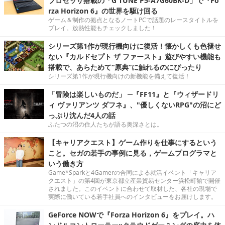
プロセッサ搭載の「G TUNE P5-A7G60BK-D」で『Fo
rza Horizon 6』の世界を駆け回る
ゲーム＆制作の拠点となるノートPCで話題のレースタイトルを
プレイ。放熱性能もチェックしました！
シリーズ第1作が現行機向けに復活！懐かしくも色褪せ
ない『カルドセプト ザ ファースト』遊びやすい機能も
搭載で、あらためて“原典”に触れるのにぴったり
シリーズ第1作が現行機向けの新機能を備えて復活！
「冒険は楽しいものだ」 ─『FF11』と『ウィザードリ
ィ ヴァリアンツ ダフネ』、"優しくないRPG"の沼にど
っぷり沈んだ4人の話
ふたつの沼の住人たちが語る奥深さとは。
【キャリアクエスト】ゲーム作りを仕事にするという
こと。セガの若手の事例に見る，ゲームプログラマと
いう働き方
Game*Sparkと4Gamerの合同による就活イベント「キャリア
クエスト」の第4回が東京都立産業貿易センター浜松町館で開催
されました。このイベントに合わせて取材した、各社の現場で
実際に働いている若手社員へのインタビューをお届けします。
GeForce NOWで『Forza Horizon 6』をプレイ。ハ