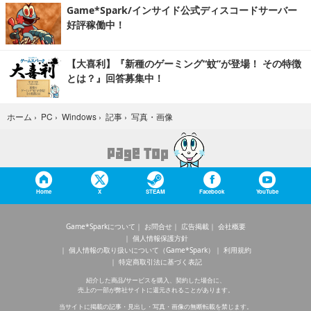
Game*Spark/インサイド公式ディスコードサーバー
好評稼働中！
【大喜利】『新種のゲーミング“蚊”が登場！ その特徴
とは？』回答募集中！
写真・画像
ホーム
›
PC
›
Windows
›
記事
›
Home
X
STEAM
Facebook
YouTube
Game*Sparkについて
お問合せ
広告掲載
会社概要
個人情報保護方針
個人情報の取り扱いについて（Game*Spark）
利用規約
特定商取引法に基づく表記
紹介した商品/サービスを購入、契約した場合に、
売上の一部が弊社サイトに還元されることがあります。
当サイトに掲載の記事・見出し・写真・画像の無断転載を禁じます。