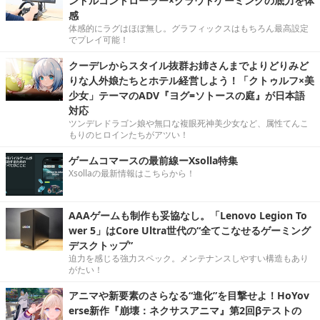
ンドルコントローラー×クラウドゲーミングの底力を体
感
体感的にラグはほぼ無し。グラフィックスはもちろん最高設定
でプレイ可能！
クーデレからスタイル抜群お姉さんまでよりどりみど
りな人外娘たちとホテル経営しよう！「クトゥルフ×美
少女」テーマのADV『ヨグ=ソトースの庭』が日本語
対応
ツンデレドラゴン娘や無口な複眼死神美少女など、属性てんこ
もりのヒロインたちがアツい！
ゲームコマースの最前線ーXsolla特集
Xsollaの最新情報はこちらから！
AAAゲームも制作も妥協なし。「Lenovo Legion To
wer 5」はCore Ultra世代の“全てこなせるゲーミング
デスクトップ”
迫力を感じる強力スペック。メンテナンスしやすい構造もあり
がたい！
アニマや新要素のさらなる“進化”を目撃せよ！HoYov
erse新作『崩壊：ネクサスアニマ』第2回βテストの