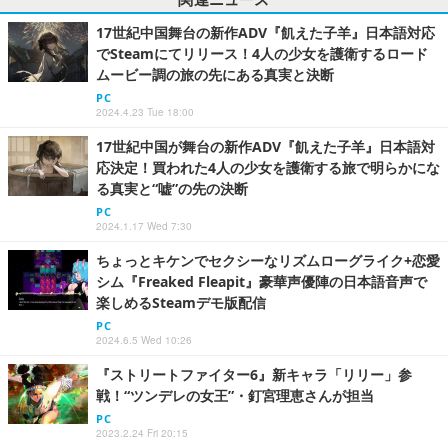
17世紀中国舞台の新作ADV『飢えた子羊』日本語対応
でSteamにてリリース！4人の少女を護衛するロード
ムービー調の旅の先にある真実と決断
PC
2024.4.23 Tue 18:00
17世紀中国が舞台の新作ADV『飢えた子羊』日本語対
応決定！買われた4人の少女を護衛する旅で明らかにな
る真実と“嘘”の先の決断
PC
2024.1.17 Wed 7:30
ちょっとキケンでセクシーなリズムローグライク+恋愛
シム『Freaked Fleapit』豪華声優陣の日本語音声で
楽しめるSteamデモ版配信
PC
2024.6.5 Wed 10:26
『ストリートファイター6』新キャラ「リリー」参
戦！“ツンデレの女王”・釘宮理恵さんが担当
PC
2023.2.24 Fri 20:15