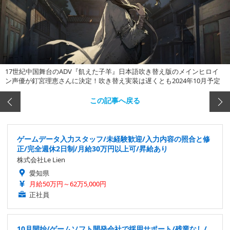
17世紀中国舞台のADV『飢えた子羊』日本語吹き替え版のメインヒロイ
ン声優が釘宮理恵さんに決定！吹き替え実装は遅くとも2024年10月予定
この記事へ戻る
ゲームデータ入力スタッフ/未経験歓迎/入力内容の照合と修
正/完全週休2日制/月給30万円以上可/昇給あり
株式会社Le Lien
愛知県
月給50万円～62万5,000円
正社員
10月開始/ゲームソフト開発会社で採用サポート/残業なし/