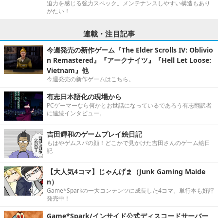
迫力を感じる強力スペック。メンテナンスしやすい構造もあり
がたい！
連載・注目記事
今週発売の新作ゲーム『The Elder Scrolls IV: Oblivio
n Remastered』『アークナイツ』『Hell Let Loose:
Vietnam』他
今週発売の新作ゲームはこちら。
有志日本語化の現場から
PCゲーマーなら何かとお世話になっているであろう有志翻訳者
に連続インタビュー。
吉田輝和のゲームプレイ絵日記
もはやゲムスパの顔！どこかで見かけた吉田さんのゲーム絵日
記
【大人気4コマ】じゃんげま（Junk Gaming Maide
n）
Game*Sparkの一大コンテンツに成長した4コマ。単行本も好評
発売中！
Game*Spark/インサイド公式ディスコードサーバー