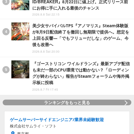
ID/BREAKER』8月22日に値上げ。正式リリース前
にお得に手に入れる最後のチャンス
2026.8.8 Sat 22:15
美少女サバイバルTPS『アノマリス』Steam体験版
が8月9日配信終了を撤回し無期限で提供へ。想定を
上回る反響―「でもフリューだしな」のゲーム、今
後も改善へ
2026.8.8 Sat 20:00
『ゴーストリコン ワイルドランズ』最新アプデ配信
も未だ一部のCPU環境では動かない？「ローディン
グが終わらない」報告がSteamフォーラムや海外掲
示板に投稿
2026.8.7 Fri 17:45
ランキングをもっと見る
ゲームサーバーサイドエンジニア/業界未経験歓迎
株式会社サムライ・ソフト
東京都