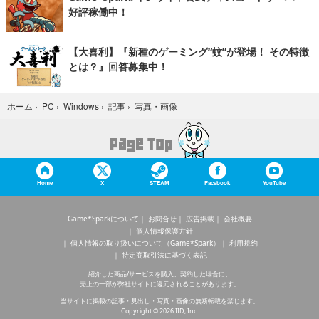
好評稼働中！
【大喜利】『新種のゲーミング“蚊”が登場！ その特徴
とは？』回答募集中！
写真・画像
ホーム
›
PC
›
Windows
›
記事
›
Home
X
STEAM
Facebook
YouTube
Game*Sparkについて
お問合せ
広告掲載
会社概要
個人情報保護方針
個人情報の取り扱いについて（Game*Spark）
利用規約
特定商取引法に基づく表記
紹介した商品/サービスを購入、契約した場合に、
売上の一部が弊社サイトに還元されることがあります。
当サイトに掲載の記事・見出し・写真・画像の無断転載を禁じます。
Copyright © 2026 IID, Inc.