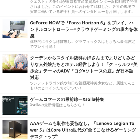
クエスト」の第4回が東京都立産業貿易センター浜松町館で開催
されました。このイベントに合わせて取材した、各社の現場で
実際に働いている若手社員へのインタビューをお届けします。
GeForce NOWで『Forza Horizon 6』をプレイ。ハ
ンドルコントローラー×クラウドゲーミングの底力を体
感
体感的にラグはほぼ無し。グラフィックスはもちろん最高設定
でプレイ可能！
クーデレからスタイル抜群お姉さんまでよりどりみど
りな人外娘たちとホテル経営しよう！「クトゥルフ×美
少女」テーマのADV『ヨグ=ソトースの庭』が日本語
対応
ツンデレドラゴン娘や無口な複眼死神美少女など、属性てんこ
もりのヒロインたちがアツい！
ゲームコマースの最前線ーXsolla特集
Xsollaの最新情報はこちらから！
AAAゲームも制作も妥協なし。「Lenovo Legion To
wer 5」はCore Ultra世代の“全てこなせるゲーミング
デスクトップ”