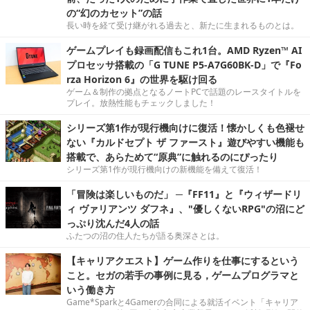
の“幻のカセット”の話
長い時を経て受け継がれる過去と、新たに生まれるものとは。
ゲームプレイも録画配信もこれ1台。AMD Ryzen™ AI
プロセッサ搭載の「G TUNE P5-A7G60BK-D」で『Fo
rza Horizon 6』の世界を駆け回る
ゲーム＆制作の拠点となるノートPCで話題のレースタイトルを
プレイ。放熱性能もチェックしました！
シリーズ第1作が現行機向けに復活！懐かしくも色褪せ
ない『カルドセプト ザ ファースト』遊びやすい機能も
搭載で、あらためて“原典”に触れるのにぴったり
シリーズ第1作が現行機向けの新機能を備えて復活！
「冒険は楽しいものだ」 ─『FF11』と『ウィザードリ
ィ ヴァリアンツ ダフネ』、"優しくないRPG"の沼にど
っぷり沈んだ4人の話
ふたつの沼の住人たちが語る奥深さとは。
【キャリアクエスト】ゲーム作りを仕事にするという
こと。セガの若手の事例に見る，ゲームプログラマと
いう働き方
Game*Sparkと4Gamerの合同による就活イベント「キャリア