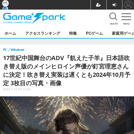
search
menu
ホーム
アクセスランキング
特集
PCゲーム
家庭用ゲー
PC
Windows
17世紀中国舞台のADV『飢えた子羊』日本語吹
き替え版のメインヒロイン声優が釘宮理恵さん
に決定！吹き替え実装は遅くとも2024年10月予
定 3枚目の写真・画像
2024.7.12 Fri 14:00