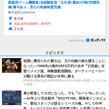
家庭用ゲーム機製造/未経験歓迎「正社員/週休2日制/空調完
備/賞与あり」安心の研修制度完備
株式会社Luminous
東京都
月給26万5,000円～30万円
正社員
Sponsored by
トピックス
祖国に裏切られた騎士は、王の仇敵の娘を護ることに
なった―1998年の海外SRPG不朽の名作『幻世録』全
面リメイク版、体験版配信開始。ダーティーヒーロー
が駆ける異色の戦記が令和に蘇る
約30年の歴史を誇る海外SRPGの不朽の名作が全面リメイクされ
て登場！
車が変形してロボになった、でも『ルート16』だった
―41年ぶり完全新作『ROUTE16R』開発者インタビュ
ー。新旧スタッフが語るシリーズの魂。そして41年
前、たった1人のために手作業で直した世界に1本だけ