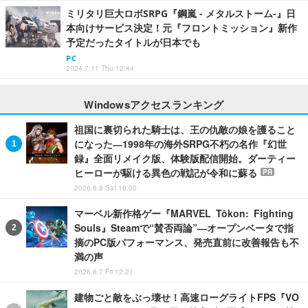
ミリタリ巨大ロボSRPG『鋼嵐 - メタルストーム-』日
本向けサービス決定！元『フロントミッション』新作
予定だったタイトルが日本でも
PC
2024.7.11 Thu 12:44
Windowsアクセスランキング
祖国に裏切られた騎士は、王の仇敵の娘を護ること
になった―1998年の海外SRPG不朽の名作『幻世
録』全面リメイク版、体験版配信開始。ダーティー
ヒーローが駆ける異色の戦記が令和に蘇る
PR
2026.8.8 Sat 18:00
マーベル新作格ゲー『MARVEL Tōkon: Fighting
Souls』Steamで“賛否両論”―オープンベータで指
摘のPC版パフォーマンス、発売直前に改善報告も不
満の声
2026.8.7 Fri 12:21
建物ごと敵をぶっ壊せ！高速ローグライトFPS『VO