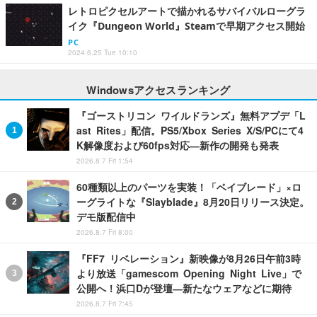
レトロピクセルアートで描かれるサバイバルローグラ
イク『Dungeon World』Steamで早期アクセス開始
PC
2024.6.25 Tue 10:10
Windowsアクセスランキング
『ゴーストリコン ワイルドランズ』無料アプデ「L
ast Rites」配信。PS5/Xbox Series X/S/PCにて4
K解像度および60fps対応―新作の開発も発表
2026.8.7 Fri 1:54
60種類以上のパーツを実装！「ベイブレード」×ロ
ーグライトな『Slayblade』8月20日リリース決定。
デモ版配信中
2026.8.7 Fri 8:00
『FF7 リベレーション』新映像が8月26日午前3時
より放送「gamescom Opening Night Live」で
公開へ！浜口Dが登壇―新たなウェアなどに期待
2026.8.7 Fri 7:45