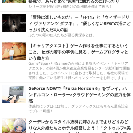
搭載で、あらためて“原典”に触れるのにぴったり
シリーズ第1作が現行機向けの新機能を備えて復活！
「冒険は楽しいものだ」 ─『FF11』と『ウィザードリ
ィ ヴァリアンツ ダフネ』、"優しくないRPG"の沼にど
っぷり沈んだ4人の話
ふたつの沼の住人たちが語る奥深さとは。
【キャリアクエスト】ゲーム作りを仕事にするという
こと。セガの若手の事例に見る，ゲームプログラマと
いう働き方
Game*Sparkと4Gamerの合同による就活イベント「キャリア
クエスト」の第4回が東京都立産業貿易センター浜松町館で開催
されました。このイベントに合わせて取材した、各社の現場で
実際に働いている若手社員へのインタビューをお届けします。
GeForce NOWで『Forza Horizon 6』をプレイ。ハ
ンドルコントローラー×クラウドゲーミングの底力を体
感
体感的にラグはほぼ無し。グラフィックスはもちろん最高設定
でプレイ可能！
クーデレからスタイル抜群お姉さんまでよりどりみど
りな人外娘たちとホテル経営しよう！「クトゥルフ×美