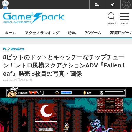
search
menu
ホーム
アクセスランキング
特集
PCゲーム
家庭用ゲー
PC
Windows
8ビットのドットとキャッチーなチップチュー
ン！レトロ風横スクアクションADV『Fallen L
eaf』発売 3枚目の写真・画像
2024.7.16 Tue 15:48