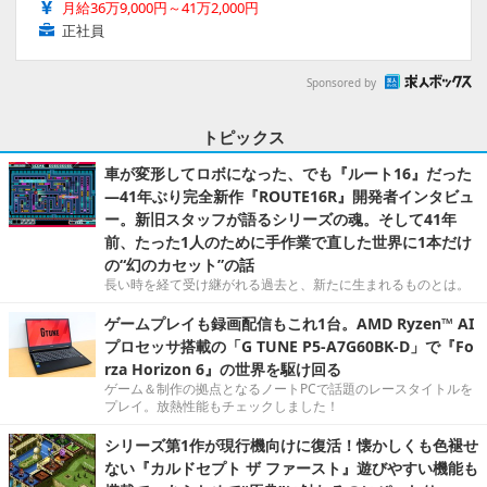
月給36万9,000円～41万2,000円
正社員
Sponsored by
トピックス
車が変形してロボになった、でも『ルート16』だった
―41年ぶり完全新作『ROUTE16R』開発者インタビュ
ー。新旧スタッフが語るシリーズの魂。そして41年
前、たった1人のために手作業で直した世界に1本だけ
の“幻のカセット”の話
長い時を経て受け継がれる過去と、新たに生まれるものとは。
ゲームプレイも録画配信もこれ1台。AMD Ryzen™ AI
プロセッサ搭載の「G TUNE P5-A7G60BK-D」で『Fo
rza Horizon 6』の世界を駆け回る
ゲーム＆制作の拠点となるノートPCで話題のレースタイトルを
プレイ。放熱性能もチェックしました！
シリーズ第1作が現行機向けに復活！懐かしくも色褪せ
ない『カルドセプト ザ ファースト』遊びやすい機能も