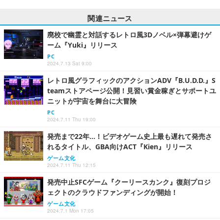
関連ニュース
廃校で幽霊と対話するレトロ風3Dノベル×弾幕避けゲ
ーム『Yuki』リリース
PC
2024.7.13 Sat 9:00
レトロ風グラフィックのアクションADV『B.U.D.D.』S
teamストアページ公開！見習い賞金稼ぎとサポートユ
ニットが宇宙を舞台に大冒険
PC
2024.7.11 Thu 19:00
発売まで22年…！ビデオゲーム史上最も遅れて発売さ
れるタイトル、GBA向けACT『Kien』リリース
ゲーム文化
2024.7.11 Thu 12:15
発売中止SFCゲーム『クーリースカンク』復刻プロジ
ェクトのクラウドファンディングが開始！
ゲーム文化
2024.7.1 Mon 17:05