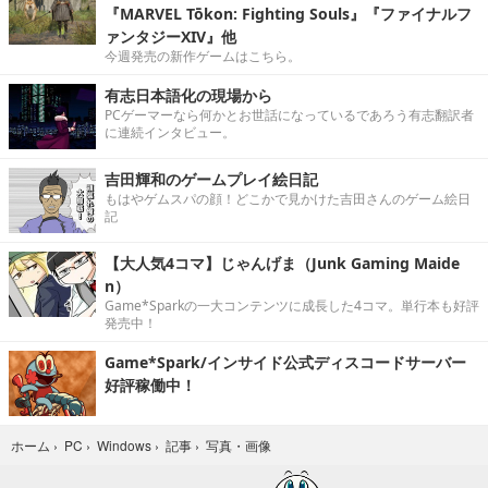
『MARVEL Tōkon: Fighting Souls』『ファイナルフ
ァンタジーXIV』他
今週発売の新作ゲームはこちら。
有志日本語化の現場から
PCゲーマーなら何かとお世話になっているであろう有志翻訳者
に連続インタビュー。
吉田輝和のゲームプレイ絵日記
もはやゲムスパの顔！どこかで見かけた吉田さんのゲーム絵日
記
【大人気4コマ】じゃんげま（Junk Gaming Maide
n）
Game*Sparkの一大コンテンツに成長した4コマ。単行本も好評
発売中！
Game*Spark/インサイド公式ディスコードサーバー
好評稼働中！
写真・画像
ホーム
›
PC
›
Windows
›
記事
›