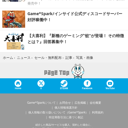
発売中！
Game*Spark/インサイド公式ディスコードサーバー
好評稼働中！
【大喜利】『新種のゲーミング“蚊”が登場！ その特徴
とは？』回答募集中！
写真・画像
ホーム
›
ニュース
›
セール・無料配布
›
記事
›
Home
X
STEAM
Facebook
YouTube
Game*Sparkについて
お問合せ
広告掲載
会社概要
個人情報保護方針
個人情報の取り扱いについて（Game*Spark）
利用規約
特定商取引法に基づく表記
紹介した商品/サービスを購入、契約した場合に、