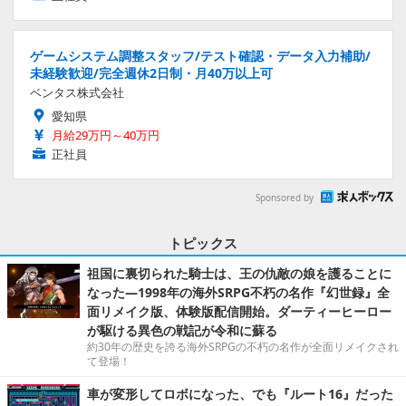
ゲームシステム調整スタッフ/テスト確認・データ入力補助/
未経験歓迎/完全週休2日制・月40万以上可
ベンタス株式会社
愛知県
月給29万円～40万円
正社員
Sponsored by
トピックス
祖国に裏切られた騎士は、王の仇敵の娘を護ることに
なった―1998年の海外SRPG不朽の名作『幻世録』全
面リメイク版、体験版配信開始。ダーティーヒーロー
が駆ける異色の戦記が令和に蘇る
約30年の歴史を誇る海外SRPGの不朽の名作が全面リメイクされ
て登場！
車が変形してロボになった、でも『ルート16』だった