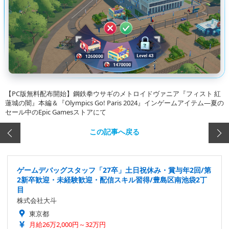
【PC版無料配布開始】鋼鉄拳ウサギのメトロイドヴァニア『フィスト 紅
蓮城の闇』本編＆『Olympics Go! Paris 2024』インゲームアイテム―夏の
セール中のEpic Gamesストアにて
この記事へ戻る
ゲームデバッグスタッフ「27卒」土日祝休み・賞与年2回/第
2新卒歓迎・未経験歓迎・配信スキル習得/豊島区南池袋2丁
目
株式会社大斗
東京都
月給26万2,000円～32万円