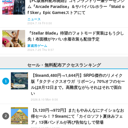
【PC版無料配布開始】コインランドリー兼ゲーセンシ
ム『Arcade Paradise』＆サバイバルホラー『Maid o
f Sker』Epic Gamesストアにて
ニュース
2024.7.19 Fri 0:00
『Stellar Blade』待望のフォトモード実装はもう少し
先！布面積がヤバい水着衣装も配信予定
家庭用ゲーム
2024.7.25 Thu 9:57
セール・無料配布アクセスランキング
【Steam5,480円→1,644円】SRPG傑作のリメイク
版『タクティクスオウガ リボーン』70%オフのセー
ルは8月12日まで。高難度ながらそれはそれで面白
い
2026.8.10 Mon 9:00
【5,120円→972円】またもやみんなにナイショなお
得セール！？Steamにて「カイロソフト夏休みフェ
ア」13弾バンドルが再び告知なしで登場