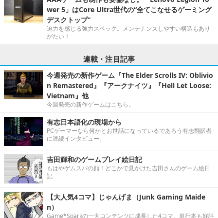
wer 5」はCore Ultra世代の“全てこなせるゲーミング
デスクトップ”
迫力を感じる強力スペック。メンテナンスしやすい構造もあり
がたい！
連載・注目記事
今週発売の新作ゲーム『The Elder Scrolls IV: Oblivio
n Remastered』『アークナイツ』『Hell Let Loose:
Vietnam』他
今週発売の新作ゲームはこちら。
有志日本語化の現場から
PCゲーマーなら何かとお世話になっているであろう有志翻訳者
に連続インタビュー。
吉田輝和のゲームプレイ絵日記
もはやゲムスパの顔！どこかで見かけた吉田さんのゲーム絵日
記
【大人気4コマ】じゃんげま（Junk Gaming Maide
n）
Game*Sparkの一大コンテンツに成長した4コマ。単行本も好評