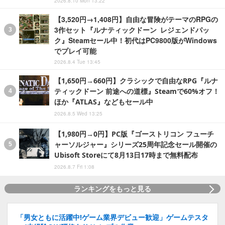
2026.8.10 Mon 13:22
【3,520円→1,408円】自由な冒険がテーマのRPGの
3作セット『ルナティックドーン レジェンドパッ
ク』Steamセール中！初代はPC9800版がWindows
でプレイ可能
2026.8.4 Tue 13:45
【1,650円→660円】クラシックで自由なRPG『ルナ
ティックドーン 前途への道標』Steamで60%オフ！
ほか『ATLAS』などもセール中
2026.8.5 Wed 13:25
【1,980円→0円】PC版『ゴーストリコン フューチ
ャーソルジャー』シリーズ25周年記念セール開催の
Ubisoft Storeにて8月13日17時まで無料配布
2026.8.7 Fri 1:08
ランキングをもっと見る
「男女ともに活躍中!ゲーム業界デビュー歓迎」ゲームテスタ