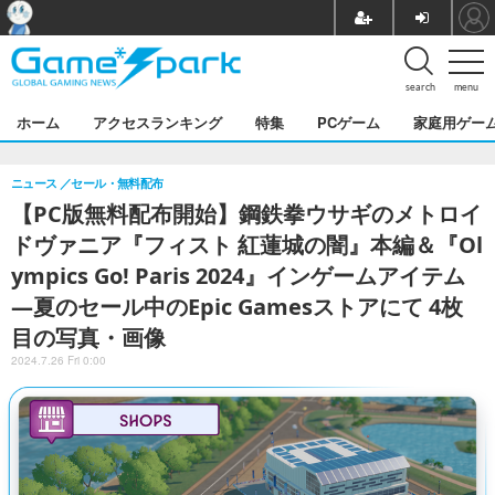
search
menu
ホーム
アクセスランキング
特集
PCゲーム
家庭用ゲー
ニュース
セール・無料配布
【PC版無料配布開始】鋼鉄拳ウサギのメトロイ
ドヴァニア『フィスト 紅蓮城の闇』本編＆『Ol
ympics Go! Paris 2024』インゲームアイテム
―夏のセール中のEpic Gamesストアにて 4枚
目の写真・画像
2024.7.26 Fri 0:00