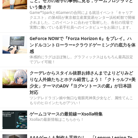
こと。セガの若手の事例に見る，ゲームプログラマと
いう働き方
Game*Sparkと4Gamerの合同による就活イベント「キャリア
クエスト」の第4回が東京都立産業貿易センター浜松町館で開催
されました。このイベントに合わせて取材した、各社の現場で
実際に働いている若手社員へのインタビューをお届けします。
GeForce NOWで『Forza Horizon 6』をプレイ。ハ
ンドルコントローラー×クラウドゲーミングの底力を体
感
体感的にラグはほぼ無し。グラフィックスはもちろん最高設定
でプレイ可能！
クーデレからスタイル抜群お姉さんまでよりどりみど
りな人外娘たちとホテル経営しよう！「クトゥルフ×美
少女」テーマのADV『ヨグ=ソトースの庭』が日本語
対応
ツンデレドラゴン娘や無口な複眼死神美少女など、属性てんこ
もりのヒロインたちがアツい！
ゲームコマースの最前線ーXsolla特集
Xsollaの最新情報はこちらから！
AAAゲームも制作も妥協なし。「Lenovo Legion To