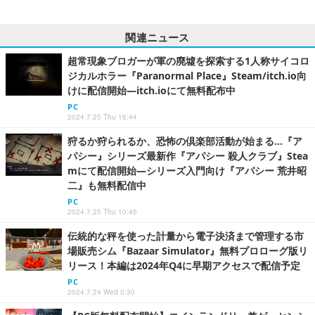
関連ニュース
超常現象ブロガーが軍の廃墟を探索する1人称サイコロ
ジカルホラー『Paranormal Place』Steam/itch.io向
けに配信開始―itch.ioにて無料配布中
PC
2024.7.25 Thu 16:44
狩るか狩られるか、恐怖の倶楽部活動が始まる…『ア
パシー』シリーズ最新作『アパシー 殺人クラブ』Stea
mにて配信開始―シリーズ入門向け『アパシー 荒井昭
二』も無料配信中
PC
2024.7.25 Thu 10:45
伝統的な秤を使った計量から電子決済まで管理する市
場販売シム『Bazaar Simulator』無料プロローグ版リ
リース！本編は2024年Q4に早期アクセスで配信予定
PC
2024.7.24 Wed 0:30