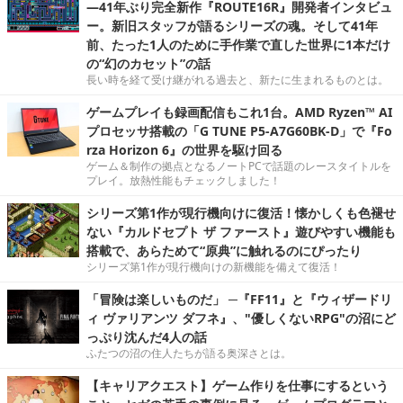
―41年ぶり完全新作『ROUTE16R』開発者インタビュ
ー。新旧スタッフが語るシリーズの魂。そして41年
前、たった1人のために手作業で直した世界に1本だけ
の“幻のカセット”の話
長い時を経て受け継がれる過去と、新たに生まれるものとは。
ゲームプレイも録画配信もこれ1台。AMD Ryzen™ AI
プロセッサ搭載の「G TUNE P5-A7G60BK-D」で『Fo
rza Horizon 6』の世界を駆け回る
ゲーム＆制作の拠点となるノートPCで話題のレースタイトルを
プレイ。放熱性能もチェックしました！
シリーズ第1作が現行機向けに復活！懐かしくも色褪せ
ない『カルドセプト ザ ファースト』遊びやすい機能も
搭載で、あらためて“原典”に触れるのにぴったり
シリーズ第1作が現行機向けの新機能を備えて復活！
「冒険は楽しいものだ」 ─『FF11』と『ウィザードリ
ィ ヴァリアンツ ダフネ』、"優しくないRPG"の沼にど
っぷり沈んだ4人の話
ふたつの沼の住人たちが語る奥深さとは。
【キャリアクエスト】ゲーム作りを仕事にするという