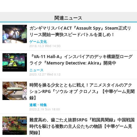
関連ニュース
ガンギマリスパイACT『Assault Spy』Steam正式リ
リース開始ー爽快スピードバトルを楽しめ！
ゲーム文化
2018.10.3 Wed 14:30
『VA-11 Hall-A』インスパイアのデッキ構築型ローグ
ライク『Memory Detective: Akira』開発中
ニュース
2023.12.27 Wed 0:12
時間を操る少女とともに戦え！アニメスタイルのアク
ションRPG『ソウル オブ クロノス』【中華ゲーム見聞
録】
連載・特集
2023.2.19 Sun 18:00
難度高め、歯ごたえ抜群SRPG『戦国異聞録』中国戦国
時代を駆ける複数の主人公たちの物語【中華ゲーム見
聞録】