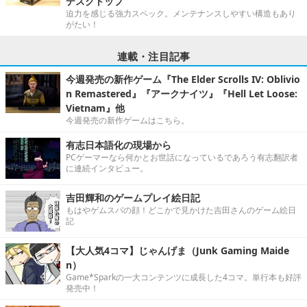
デスクトップ”
迫力を感じる強力スペック。メンテナンスしやすい構造もあり
がたい！
連載・注目記事
今週発売の新作ゲーム『The Elder Scrolls IV: Oblivio
n Remastered』『アークナイツ』『Hell Let Loose:
Vietnam』他
今週発売の新作ゲームはこちら。
有志日本語化の現場から
PCゲーマーなら何かとお世話になっているであろう有志翻訳者
に連続インタビュー。
吉田輝和のゲームプレイ絵日記
もはやゲムスパの顔！どこかで見かけた吉田さんのゲーム絵日
記
【大人気4コマ】じゃんげま（Junk Gaming Maide
n）
Game*Sparkの一大コンテンツに成長した4コマ。単行本も好評
発売中！