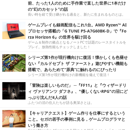
前、たった1人のために手作業で直した世界に1本だけ
の“幻のカセット”の話
長い時を経て受け継がれる過去と、新たに生まれるものとは。
ゲームプレイも録画配信もこれ1台。AMD Ryzen™ AI
プロセッサ搭載の「G TUNE P5-A7G60BK-D」で『Fo
rza Horizon 6』の世界を駆け回る
ゲーム＆制作の拠点となるノートPCで話題のレースタイトルを
プレイ。放熱性能もチェックしました！
シリーズ第1作が現行機向けに復活！懐かしくも色褪せ
ない『カルドセプト ザ ファースト』遊びやすい機能も
搭載で、あらためて“原典”に触れるのにぴったり
シリーズ第1作が現行機向けの新機能を備えて復活！
「冒険は楽しいものだ」 ─『FF11』と『ウィザードリ
ィ ヴァリアンツ ダフネ』、"優しくないRPG"の沼にど
っぷり沈んだ4人の話
ふたつの沼の住人たちが語る奥深さとは。
【キャリアクエスト】ゲーム作りを仕事にするという
こと。セガの若手の事例に見る，ゲームプログラマと
いう働き方