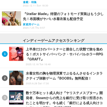
連載・特集
2022.12.11 Sun 18:30
『Stellar Blade』待望のフォトモード実装はもう少し
先！布面積がヤバい水着衣装も配信予定
家庭用ゲーム
2024.7.25 Thu 9:57
インディーゲームアクセスランキング
上半身だけのパートナーと接合した状態で旅を進め
る！ポストサイバーパンク・サバイバルホラーRPG
『GRAFT』
2025.12.16 Tue 16:48
水着女性の胸を物理演算でぷるるんさせるインタラ
クティブ体験ゲーム『BOOBS』無料配信！
2025.6.28 Sat 17:30
数十万本ヒット成人向け『ヤリステメスブター』開
発者、Steamからの売上を銀行に受け取り拒否され
たことを明かす。今も続く「銀行による成人向けコ