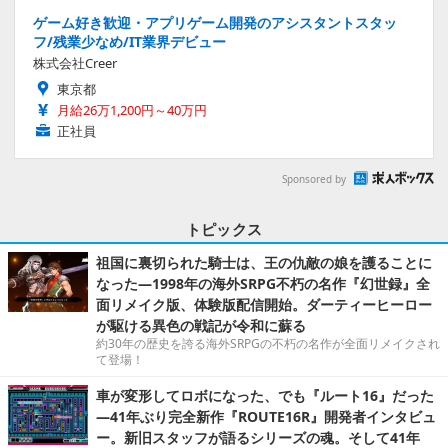
ゲーム好き歓迎・アプリゲーム開発のアシスタントスタッ
フ/残業少なめ/IT業界デビュー
株式会社Creer
東京都
月給26万1,200円～40万円
正社員
Sponsored by
トピックス
祖国に裏切られた騎士は、王の仇敵の娘を護ることに
なった―1998年の海外SRPG不朽の名作『幻世録』全
面リメイク版、体験版配信開始。ダーティーヒーロー
が駆ける異色の戦記が令和に蘇る
約30年の歴史を誇る海外SRPGの不朽の名作が全面リメイクされ
て登場！
車が変形してロボになった、でも『ルート16』だった
―41年ぶり完全新作『ROUTE16R』開発者インタビュ
ー。新旧スタッフが語るシリーズの魂。そして41年