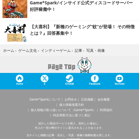
Game*Spark/インサイド公式ディスコードサーバー
好評稼働中！
【大喜利】『新種のゲーミング“蚊”が登場！ その特徴
とは？』回答募集中！
写真・画像
ホーム
›
ゲーム文化
›
インディーゲーム
›
記事
›
Home
X
STEAM
Facebook
YouTube
Game*Sparkについて
お問合せ
広告掲載
会社概要
個人情報保護方針
個人情報の取り扱いについて（Game*Spark）
利用規約
特定商取引法に基づく表記
紹介した商品/サービスを購入、契約した場合に、
売上の一部が弊社サイトに還元されることがあります。
当サイトに掲載の記事・見出し・写真・画像の無断転載を禁じます。