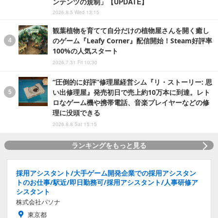
ンテンツの規制」【UPDATE】
2026.8.5 Wed 13:15
観葉植物を育てて自分だけの植物屋さんを開く癒し
のゲーム『Leafy Corner』配信開始！Steam好評率
100%の人気スタート
2026.7.31 Fri 10:30
“圧倒的に好評”修理屋経営シム『リ・ストーリー: 思
い出修理屋』発売初日で売上約10万本に到達。レト
ロなゲーム機や携帯電話、音楽プレイヤーなどの修
理に没頭できる
2026.8.8 Sat 15:15
ランキングをもっと見る
採用アシスタント/大手ゲーム開発企業での採用アシスタン
トのお仕事/駅近/即日勤務可/採用アシスタント/人事研修ア
シスタント
株式会社パソナ
東京都