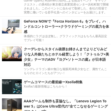
Game*Sparkと4Gamerの合同による就活イベント「キャリア
クエスト」の第4回が東京都立産業貿易センター浜松町館で開催
されました。このイベントに合わせて取材した、各社の現場で
実際に働いている若手社員へのインタビューをお届けします。
GeForce NOWで『Forza Horizon 6』をプレイ。ハ
ンドルコントローラー×クラウドゲーミングの底力を体
感
体感的にラグはほぼ無し。グラフィックスはもちろん最高設定
でプレイ可能！
クーデレからスタイル抜群お姉さんまでよりどりみど
りな人外娘たちとホテル経営しよう！「クトゥルフ×美
少女」テーマのADV『ヨグ=ソトースの庭』が日本語
対応
ツンデレドラゴン娘や無口な複眼死神美少女など、属性てんこ
もりのヒロインたちがアツい！
ゲームコマースの最前線ーXsolla特集
Xsollaの最新情報はこちらから！
AAAゲームも制作も妥協なし。「Lenovo Legion To
wer 5」はCore Ultra世代の“全てこなせるゲーミング