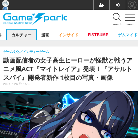
search
menu
料
カルチャー
漫画
インサイド
FISTBUMP
ゲムマイド
ゲーム文化
インディーゲーム
動画配信者の女子高生ヒーローが怪獣と戦うア
ニメ風ACT『マイトレイア』発表！『アサルト
スパイ』開発者新作 1枚目の写真・画像
2024.7.26 Fri 15:22