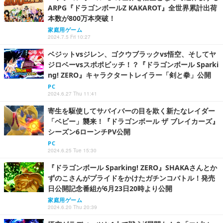
ARPG『ドラゴンボールZ KAKAROT』全世界累計出荷
本数が800万本突破！
家庭用ゲーム
2024.7.5 Fri 10:27
ベジットvsジレン、ゴクウブラックvs悟空、そしてヤ
ジロベーvsスポポビッチ！？『ドラゴンボール Sparki
ng! ZERO』キャラクタートレイラー「剣と拳」公開
PC
2024.6.27 Thu 11:41
寄生を駆使してサバイバーの目を欺く新たなレイダー
「ベビー」襲来！『ドラゴンボール ザ ブレイカーズ』
シーズン6ローンチPV公開
PC
2024.6.25 Tue 15:30
『ドラゴンボール Sparking! ZERO』SHAKAさんとか
ずのこさんがプライドをかけたガチンコバトル！発売
日公開記念番組が6月23日20時より公開
家庭用ゲーム
2024.6.20 Thu 20:39