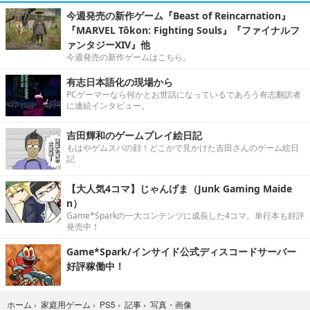
今週発売の新作ゲーム『Beast of Reincarnation』
『MARVEL Tōkon: Fighting Souls』『ファイナルフ
ァンタジーXIV』他
今週発売の新作ゲームはこちら。
有志日本語化の現場から
PCゲーマーなら何かとお世話になっているであろう有志翻訳者
に連続インタビュー。
吉田輝和のゲームプレイ絵日記
もはやゲムスパの顔！どこかで見かけた吉田さんのゲーム絵日
記
【大人気4コマ】じゃんげま（Junk Gaming Maide
n）
Game*Sparkの一大コンテンツに成長した4コマ。単行本も好評
発売中！
Game*Spark/インサイド公式ディスコードサーバー
好評稼働中！
写真・画像
ホーム
›
家庭用ゲーム
›
PS5
›
記事
›