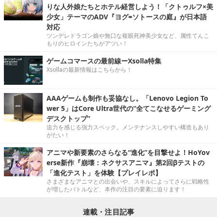
りな人外娘たちとホテル経営しよう！「クトゥルフ×美
少女」テーマのADV『ヨグ=ソトースの庭』が日本語
対応
ツンデレドラゴン娘や無口な複眼死神美少女など、属性てんこ
もりのヒロインたちがアツい！
ゲームコマースの最前線ーXsolla特集
Xsollaの最新情報はこちらから！
AAAゲームも制作も妥協なし。「Lenovo Legion To
wer 5」はCore Ultra世代の“全てこなせるゲーミング
デスクトップ”
迫力を感じる強力スペック。メンテナンスしやすい構造もあり
がたい！
アニマや新要素のさらなる“進化”を目撃せよ！HoYov
erse新作『崩壊：ネクサスアニマ』第2回βテストの
「進化テスト」を体験【プレイレポ】
さまざまなアニマとの出会いや、スキルによってさらに戦略性
が増したバトルなど、本作の注目の要素に迫ります！
連載・注目記事