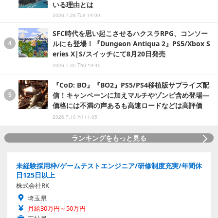
いる理由とは
2026.7.28 Tue 14:00
SFC時代を思い起こさせるハクスラRPG、コンソー
ルにも登場！『Dungeon Antiqua 2』PS5/Xbox S
eries X|S/スイッチにて8月20日発売
2026.7.30 Thu 19:45
『CoD: BO』『BO2』PS5/PS4移植版サプライズ配
信！キャンペーンに加えマルチやゾンビ含め登場―
価格には不満の声あるも高速ロードなどは高評価
2026.7.10 Fri 11:05
ランキングをもっと見る
未経験採用枠/ゲームテストエンジニア/研修制度充実/年間休
日125日以上
株式会社RK
埼玉県
月給30万円～50万円