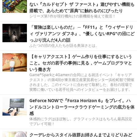
ない『カルドセプト ザ ファースト』遊びやすい機能も
搭載で、あらためて“原典”に触れるのにぴったり
シリーズ第1作が現行機向けの新機能を備えて復活！
「冒険は楽しいものだ」 ─『FF11』と『ウィザードリ
ィ ヴァリアンツ ダフネ』、"優しくないRPG"の沼にど
っぷり沈んだ4人の話
ふたつの沼の住人たちが語る奥深さとは。
【キャリアクエスト】ゲーム作りを仕事にするという
こと。セガの若手の事例に見る，ゲームプログラマと
いう働き方
Game*Sparkと4Gamerの合同による就活イベント「キャリア
クエスト」の第4回が東京都立産業貿易センター浜松町館で開催
されました。このイベントに合わせて取材した、各社の現場で
実際に働いている若手社員へのインタビューをお届けします。
GeForce NOWで『Forza Horizon 6』をプレイ。ハ
ンドルコントローラー×クラウドゲーミングの底力を体
感
体感的にラグはほぼ無し。グラフィックスはもちろん最高設定
でプレイ可能！
クーデレからスタイル抜群お姉さんまでよりどりみど