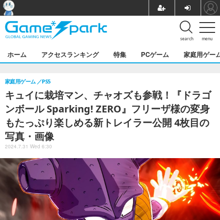
search
menu
ホーム
アクセスランキング
特集
PCゲーム
家庭用ゲー
家庭用ゲーム
PS5
キュイに栽培マン、チャオズも参戦！『ドラゴ
ンボール Sparking! ZERO』フリーザ様の変身
もたっぷり楽しめる新トレイラー公開 4枚目の
写真・画像
2024.7.31 Wed 6:30