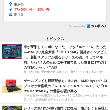
東京都
年収600万円～1,200万円
正社員
Sponsored by
トピックス
車が変形してロボになった、でも『ルート16』だった
―41年ぶり完全新作『ROUTE16R』開発者インタビュ
ー。新旧スタッフが語るシリーズの魂。そして41年
前、たった1人のために手作業で直した世界に1本だけ
の“幻のカセット”の話
長い時を経て受け継がれる過去と、新たに生まれるものとは。
ゲームプレイも録画配信もこれ1台。AMD Ryzen™ AI
プロセッサ搭載の「G TUNE P5-A7G60BK-D」で『Fo
rza Horizon 6』の世界を駆け回る
ゲーム＆制作の拠点となるノートPCで話題のレースタイトルを
プレイ。放熱性能もチェックしました！
シリーズ第1作が現行機向けに復活！懐かしくも色褪せ