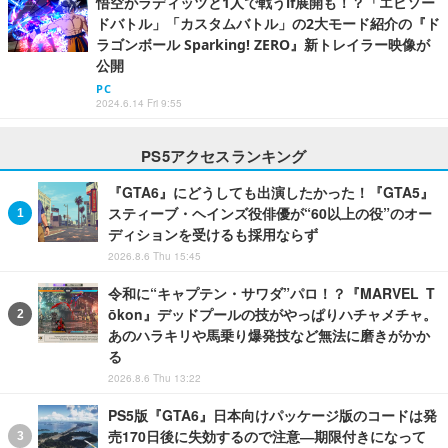
悟空がラディッツと1人で戦うif展開も！？「エピソー
ドバトル」「カスタムバトル」の2大モード紹介の『ド
ラゴンボール Sparking! ZERO』新トレイラー映像が
公開
PC
2024.6.14 Fri 9:55
PS5アクセスランキング
『GTA6』にどうしても出演したかった！『GTA5』
スティーブ・ヘインズ役俳優が“60以上の役”のオー
ディションを受けるも採用ならず
2026.8.6 Thu 15:45
令和に“キャプテン・サワダ”パロ！？『MARVEL T
ōkon』デッドプールの技がやっぱりハチャメチャ。
あのハラキリや馬乗り爆発技など無法に磨きがかか
る
2026.8.6 Thu 13:22
PS5版『GTA6』日本向けパッケージ版のコードは発
売170日後に失効するので注意―期限付きになって